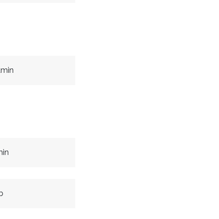
amin
min
b