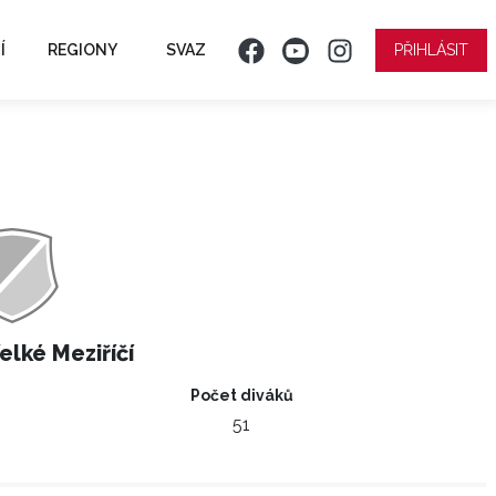
Í
REGIONY
SVAZ
PŘIHLÁSIT
elké Meziříčí
Počet diváků
51