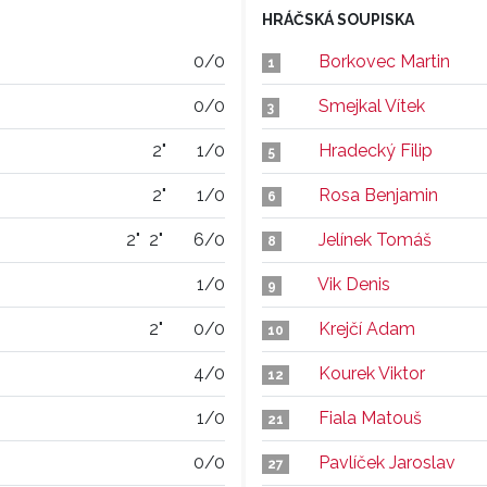
HRÁČSKÁ SOUPISKA
0/0
Borkovec Martin
1
0/0
Smejkal Vítek
3
2"
1/0
Hradecký Filip
5
2"
1/0
Rosa Benjamin
6
2"
2"
6/0
Jelínek Tomáš
8
1/0
Vik Denis
9
2"
0/0
Krejčí Adam
10
4/0
Kourek Viktor
12
1/0
Fiala Matouš
21
0/0
Pavlíček Jaroslav
27