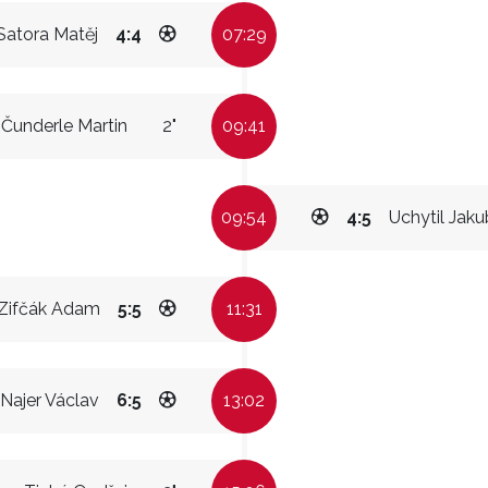
Satora Matěj
4:4
07:29
Čunderle Martin
2"
09:41
09:54
4:5
Uchytil Jaku
Zifčák Adam
5:5
11:31
Najer Václav
6:5
13:02