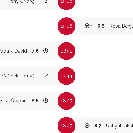
Tichý Ondřej
2"
15:06
7
15:06
6:6
Rosa Benj
apajík David
7:6
16:51
Vašíček Tomáš
2"
17:44
jskal Štěpán
8:6
18:07
18:47
8:7
Uchytil Jaku