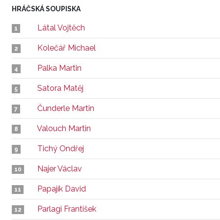
HRÁČSKÁ SOUPISKA
Látal Vojtěch
1
Kolečář Michael
2
Palka Martin
4
Satora Matěj
5
Čunderle Martin
7
Valouch Martin
8
Tichý Ondřej
9
Najer Václav
10
Papajík David
11
Parlagi František
12