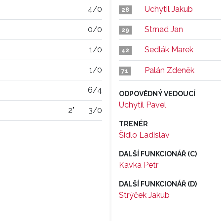
4/0
Uchytil Jakub
28
0/0
Strnad Jan
29
1/0
Sedlák Marek
42
1/0
Palán Zdeněk
71
6/4
ODPOVĚDNÝ VEDOUCÍ
Uchytil Pavel
2"
3/0
TRENÉR
Šidlo Ladislav
DALŠÍ FUNKCIONÁŘ (C)
Kavka Petr
DALŠÍ FUNKCIONÁŘ (D)
Strýček Jakub