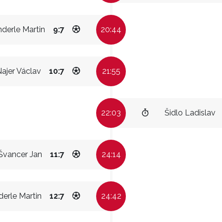
derle Martin
9:7
20:44
ajer Václav
10:7
21:55
22:03
Šidlo Ladislav
Švancer Jan
11:7
24:14
erle Martin
12:7
24:42