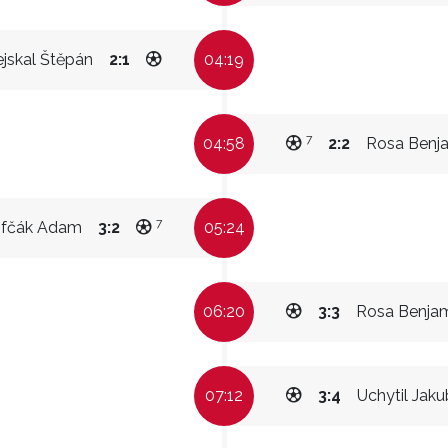
ejskal Štěpán
2:1
04:19
7
04:58
2:2
Rosa Benj
7
ifčák Adam
3:2
05:24
06:20
3:3
Rosa Benja
07:12
3:4
Uchytil Jaku