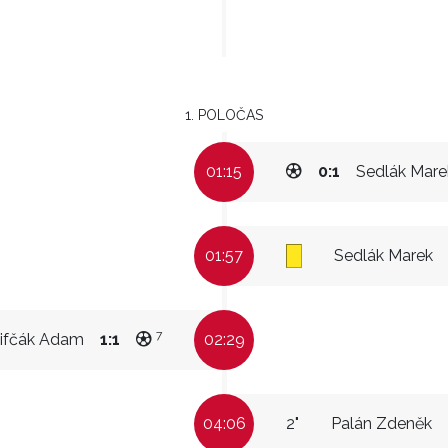
1. POLOČAS
01:15
0:1
Sedlák Mare
01:57
Sedlák Marek
7
ifčák Adam
1:1
02:29
04:06
2"
Palán Zdeněk