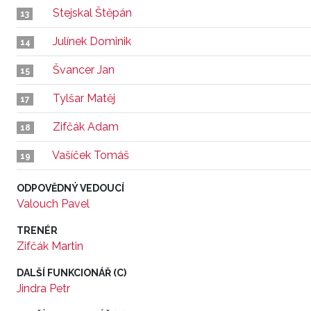
Stejskal Štěpán
13
Julínek Dominik
14
Švancer Jan
15
Tylšar Matěj
17
Zifčák Adam
18
Vašíček Tomáš
19
ODPOVĚDNÝ VEDOUCÍ
Valouch Pavel
TRENÉR
Zifčák Martin
DALŠÍ FUNKCIONÁŘ (C)
Jindra Petr