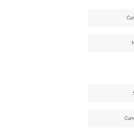
Čun
N
Čund