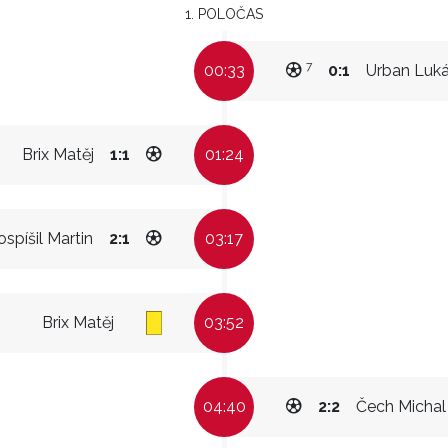
1. POLOČAS
7
00:33
0:1
Urban Luk
Brix Matěj
1:1
01:24
ospíšil Martin
2:1
03:17
Brix Matěj
03:52
04:40
2:2
Čech Michal