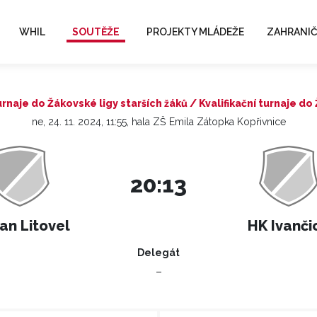
WHIL
SOUTĚŽE
PROJEKTY MLÁDEŽE
ZAHRANIČ
turnaje do Žákovské ligy starších žáků / Kvalifikační turnaje do
ne, 24. 11. 2024, 11:55, hala ZŠ Emila Zátopka Kopřivnice
20:13
an Litovel
HK Ivanči
Delegát
–