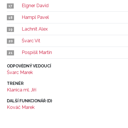
Elgner David
17
Hampl Pavel
18
Lachnit Alex
19
Švarc Vít
20
Pospíšil Martin
21
ODPOVĚDNÝ VEDOUCÍ
Švarc Marek
TRENÉR
Klanica ml. Jiří
DALŠÍ FUNKCIONÁŘ (D)
Kováč Marek