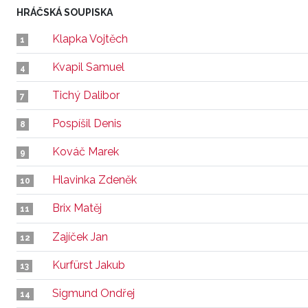
HRÁČSKÁ SOUPISKA
Klapka Vojtěch
1
Kvapil Samuel
4
Tichý Dalibor
7
Pospíšil Denis
8
Kováč Marek
9
Hlavinka Zdeněk
10
Brix Matěj
11
Zajíček Jan
12
Kurfürst Jakub
13
Sigmund Ondřej
14