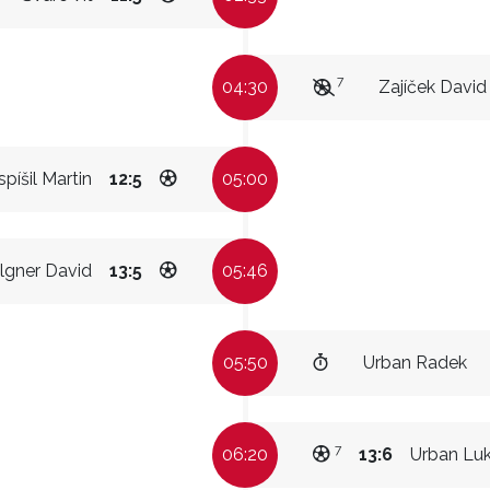
7
04:30
Zajíček David
píšil Martin
12:5
05:00
lgner David
13:5
05:46
05:50
Urban Radek
7
06:20
13:6
Urban Lu