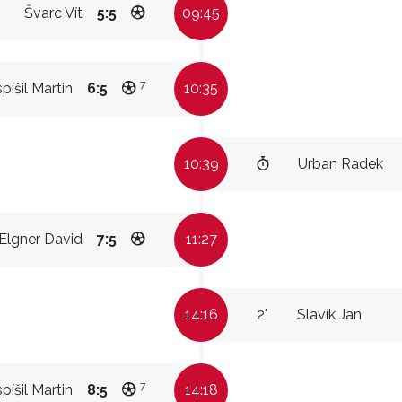
Švarc Vít
5:5
09:45
7
píšil Martin
6:5
10:35
10:39
Urban Radek
Elgner David
7:5
11:27
14:16
2"
Slavík Jan
7
píšil Martin
8:5
14:18