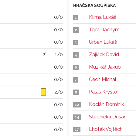
HRÁČSKÁ SOUPISKA
0/0
Klíma Lukáš
1
0/0
Tejral Jáchym
2
0/0
Urban Lukáš
3
2"
1/0
Zajíček David
4
0/0
Muzikář Jakub
6
0/0
Čech Michal
7
Palas Kryštof
2/0
8
Kocián Dominik
0/0
12
Studnička Dušan
0/0
14
Lhoták Vojtěch
0/0
17