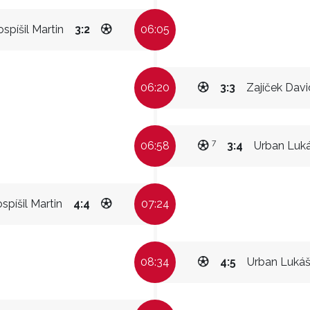
ospíšil Martin
3:2
06:05
06:20
3:3
Zajíček Davi
7
06:58
3:4
Urban Luk
spíšil Martin
4:4
07:24
08:34
4:5
Urban Luká