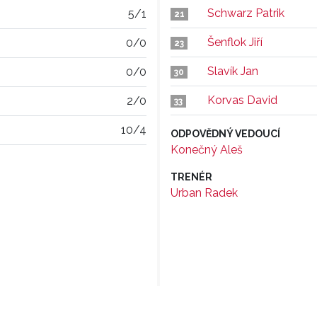
Schwarz Patrik
5/1
21
Šenflok Jiří
0/0
23
Slavík Jan
0/0
30
Korvas David
2/0
33
10/4
ODPOVĚDNÝ VEDOUCÍ
Konečný Aleš
TRENÉR
Urban Radek