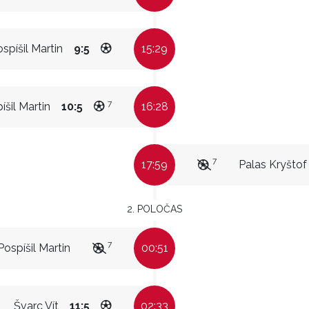
spíšil Martin
9:5
15:29
7
íšil Martin
10:5
16:28
7
17:59
Palas Kryštof
2. POLOČAS
7
Pospíšil Martin
00:51
Švarc Vít
11:5
02:33