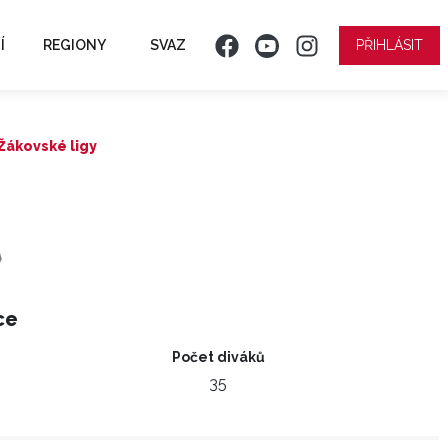
Í
REGIONY
SVAZ
PŘIHLÁSIT
 Žákovské ligy
ce
Počet diváků
35