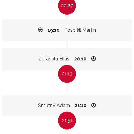
20:27
19:10
Pospíšil Martin
Zdráhala Eliáš
20:10
21:13
Smutný Adam
21:10
21:51