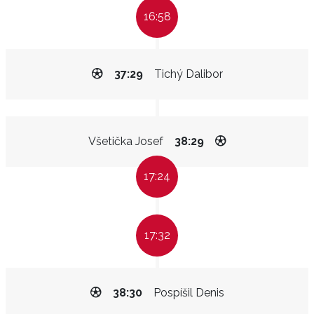
16:58
37:29
Tichý Dalibor
Všetička Josef
38:29
17:24
17:32
38:30
Pospíšil Denis