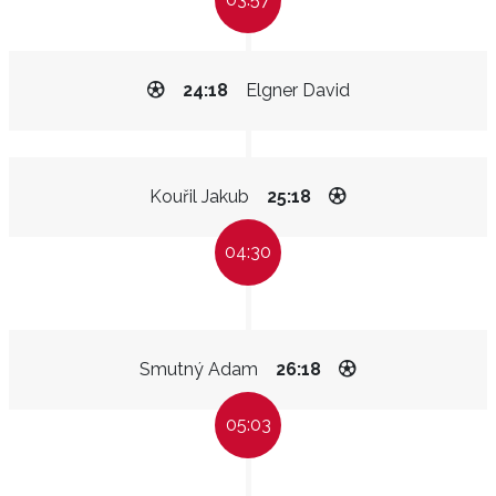
24:18
Elgner David
Kouřil Jakub
25:18
04:30
Smutný Adam
26:18
05:03