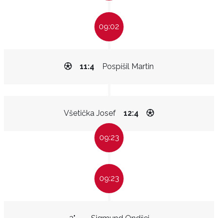
09:02
11:4
Pospíšil Martin
Všetička Josef
12:4
09:23
09:23