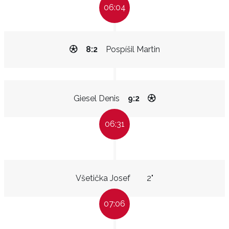
06:04
8:2
Pospíšil Martin
Giesel Denis
9:2
06:31
Všetička Josef
2"
07:06