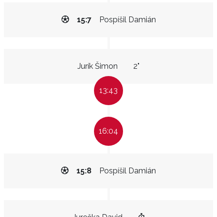
15:7
Pospíšil Damián
Jurík Šimon
2"
13:43
16:04
15:8
Pospíšil Damián