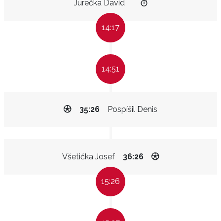
Jurečka David
14:17
14:51
35:26
Pospíšil Denis
Všetička Josef
36:26
15:26