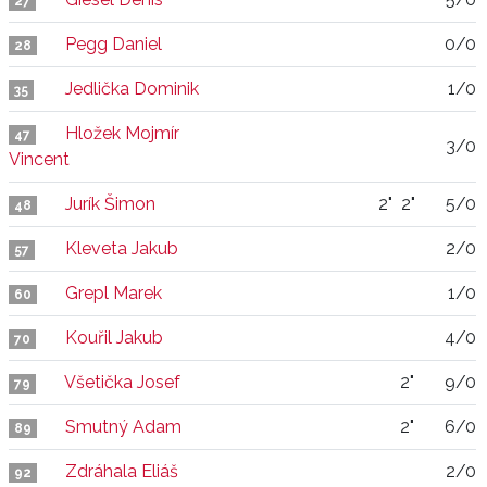
27
Pegg Daniel
0/0
28
Jedlička Dominik
1/0
35
Hložek Mojmír
47
3/0
Vincent
Jurík Šimon
2"
2"
5/0
48
Kleveta Jakub
2/0
57
Grepl Marek
1/0
60
Kouřil Jakub
4/0
70
Všetička Josef
2"
9/0
79
Smutný Adam
2"
6/0
89
Zdráhala Eliáš
2/0
92