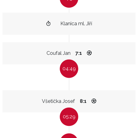
Klanica ml. Jiří
Coufal Jan
7:1
04:49
Všetička Josef
8:1
05:29