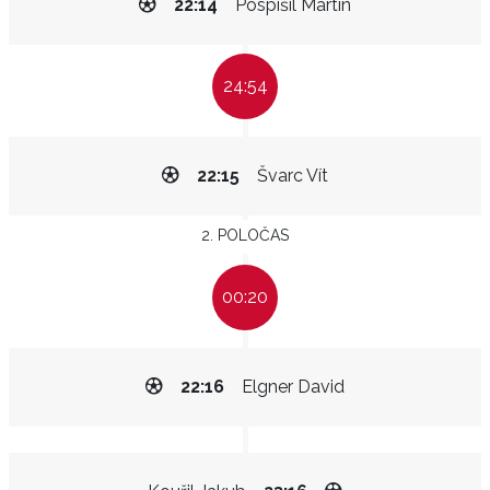
22:14
Pospíšil Martin
24:54
22:15
Švarc Vít
2. POLOČAS
00:20
22:16
Elgner David