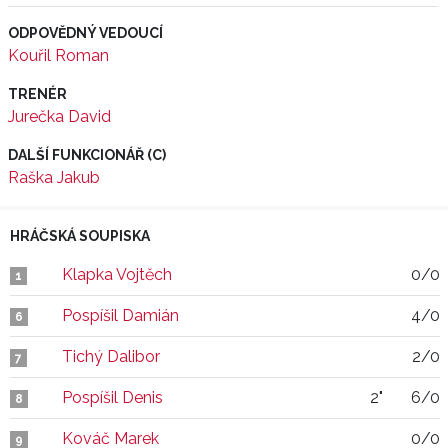
ODPOVĚDNÝ VEDOUCÍ
Kouřil Roman
TRENÉR
Jurečka David
DALŠÍ FUNKCIONÁŘ (C)
Raška Jakub
HRÁČSKÁ SOUPISKA
Klapka Vojtěch
0/0
1
Pospíšil Damián
4/0
6
Tichý Dalibor
2/0
7
Pospíšil Denis
2"
6/0
8
Kováč Marek
0/0
9