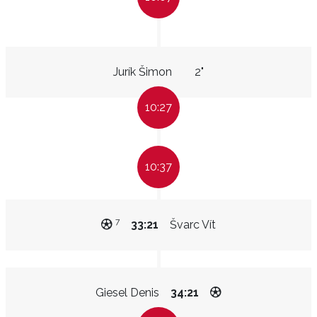
Jurík Šimon
2"
10:27
10:37
7
33:21
Švarc Vít
Giesel Denis
34:21