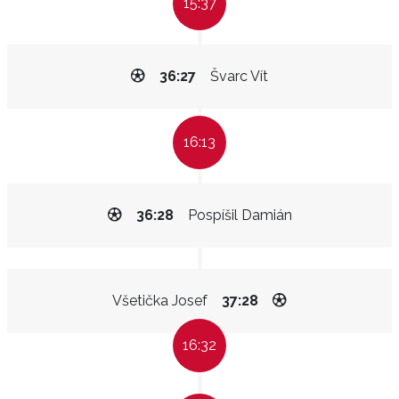
15:37
36:27
Švarc Vít
16:13
36:28
Pospíšil Damián
Všetička Josef
37:28
16:32