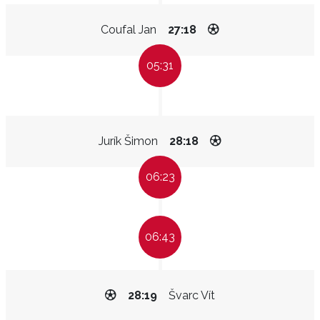
Coufal Jan
27:18
05:31
Jurík Šimon
28:18
06:23
06:43
28:19
Švarc Vít