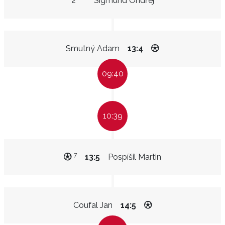
2"
Sigmund Ondřej
Smutný Adam
13:4
09:40
10:39
7
13:5
Pospíšil Martin
Coufal Jan
14:5