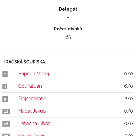
Delegát
–
Počet diváků
65
HRÁČSKÁ SOUPISKA
Papcun Matěj
0/0
1
Coufal Jan
6/0
3
Flajsar Matěj
2/0
9
Hubál Jakub
0/0
12
Letocha Libor
0/0
16
Giesel Denis
5/0