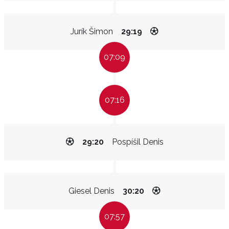
Jurík Šimon
29:19
07:09
07:16
29:20
Pospíšil Denis
Giesel Denis
30:20
07:57