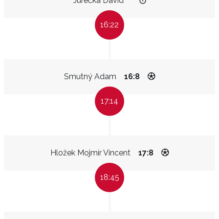
Jurečka David
16:22
Smutný Adam
16:8
17:14
Hložek Mojmír Vincent
17:8
18:45