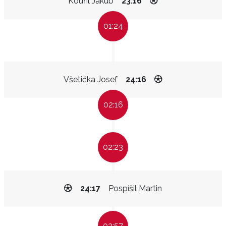
Kouřil Jakub
23:16
01:24
Všetička Josef
24:16
02:16
02:23
24:17
Pospíšil Martin
03:57