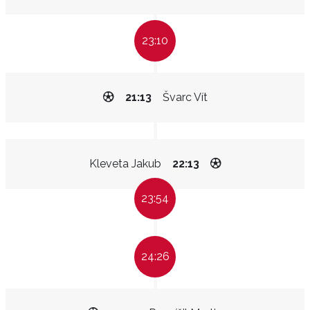
23:10
21:13
Švarc Vít
Kleveta Jakub
22:13
23:54
24:26