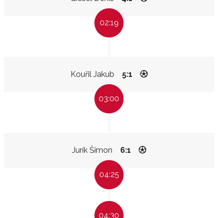
02:19
Kouřil Jakub
5:1
03:00
Jurík Šimon
6:1
04:25
04:30