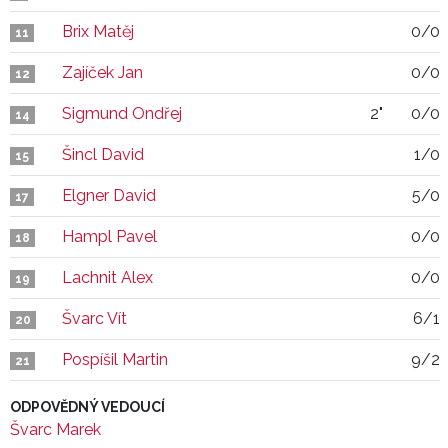
Brix Matěj
0/0
11
Zajíček Jan
0/0
12
Sigmund Ondřej
2"
0/0
14
Šincl David
1/0
15
Elgner David
5/0
17
Hampl Pavel
0/0
18
Lachnit Alex
0/0
19
Švarc Vít
6/1
20
Pospíšil Martin
9/2
21
ODPOVĚDNÝ VEDOUCÍ
Švarc Marek