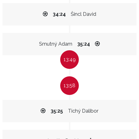
34:24
Šincl David
Smutný Adam
35:24
13:49
13:58
35:25
Tichý Dalibor