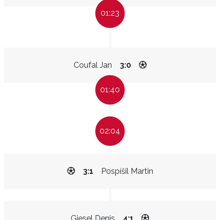
01:23
Coufal Jan
3:0
01:40
02:04
3:1
Pospíšil Martin
Giesel Denis
4:1