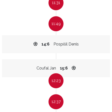
11:31
11:49
14:6
Pospíšil Denis
Coufal Jan
15:6
12:23
12:37