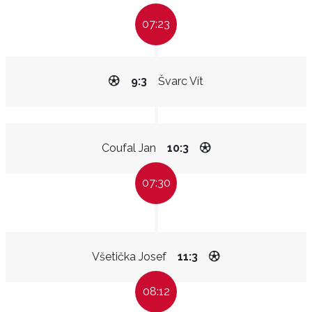
07:23
9:3
Švarc Vít
Coufal Jan
10:3
07:30
Všetička Josef
11:3
08:12