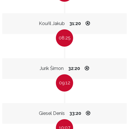
Kouřil Jakub
31:20
08:25
Jurík Šimon
32:20
09:12
Giesel Denis
33:20
10:07