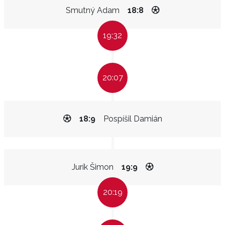
Smutný Adam
18:8
19:32
20:07
18:9
Pospíšil Damián
Jurík Šimon
19:9
20:19