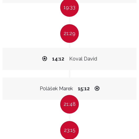
19:33
21:29
14:12
Koval David
Polášek Marek
15:12
21:48
23:15