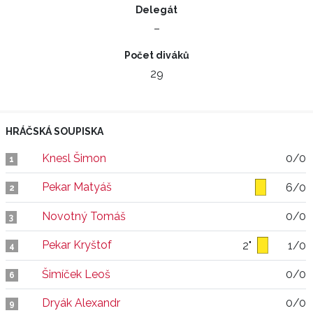
Delegát
–
Počet diváků
29
HRÁČSKÁ SOUPISKA
Knesl Šimon
0/0
1
Pekar Matyáš
6/0
2
Novotný Tomáš
0/0
3
Pekar Kryštof
2"
1/0
4
Šimíček Leoš
0/0
6
Dryák Alexandr
0/0
9