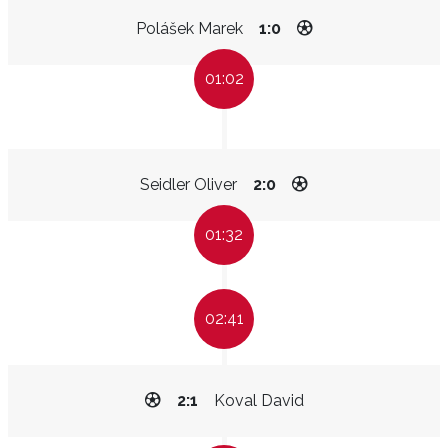
Polášek Marek
1:0
01:02
Seidler Oliver
2:0
01:32
02:41
2:1
Koval David