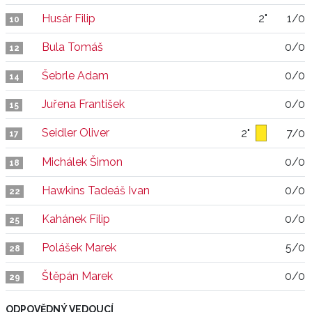
Husár Filip
2"
1/0
10
Bula Tomáš
0/0
12
Šebrle Adam
0/0
14
Juřena František
0/0
15
Seidler Oliver
2"
7/0
17
Michálek Šimon
0/0
18
Hawkins Tadeáš Ivan
0/0
22
Kahánek Filip
0/0
25
Polášek Marek
5/0
28
Štěpán Marek
0/0
29
ODPOVĚDNÝ VEDOUCÍ