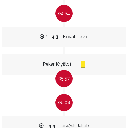
04:54
7
4:3
Koval David
Pekar Kryštof
05:57
06:08
4:4
Juráček Jakub