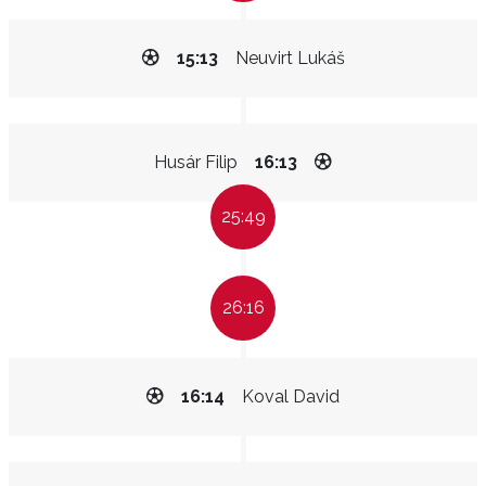
15:13
Neuvirt Lukáš
Husár Filip
16:13
25:49
26:16
16:14
Koval David