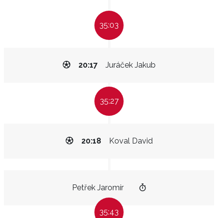
35:03
20:17
Juráček Jakub
35:27
20:18
Koval David
Petřek Jaromír
35:43