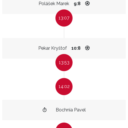
Polášek Marek
9:8
13:07
Pekar Kryštof
10:8
13:53
14:02
Bochnia Pavel