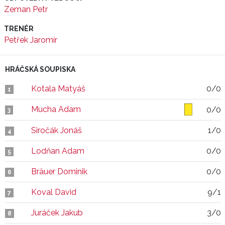
Zeman Petr
TRENÉR
Petřek Jaromír
HRÁČSKÁ SOUPISKA
Kotala Matyáš
0/0
1
Mucha Adam
0/0
3
Siročák Jonáš
1/0
4
Lodňan Adam
0/0
5
Bräuer Dominik
0/0
6
Koval David
9/1
7
Juráček Jakub
3/0
8