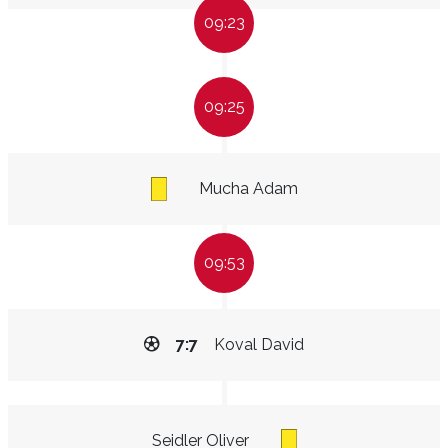
09:23
09:25
Mucha Adam
09:53
7:7
Koval David
Seidler Oliver