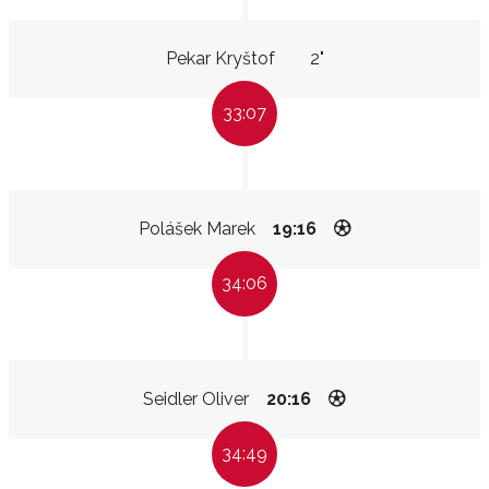
Pekar Kryštof
2"
33:07
Polášek Marek
19:16
34:06
Seidler Oliver
20:16
34:49