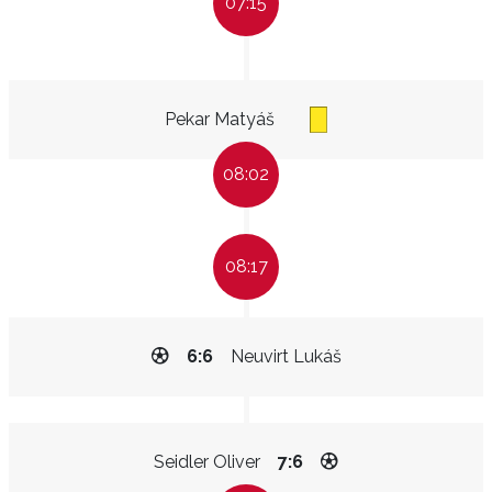
07:15
Pekar Matyáš
08:02
08:17
6:6
Neuvirt Lukáš
Seidler Oliver
7:6