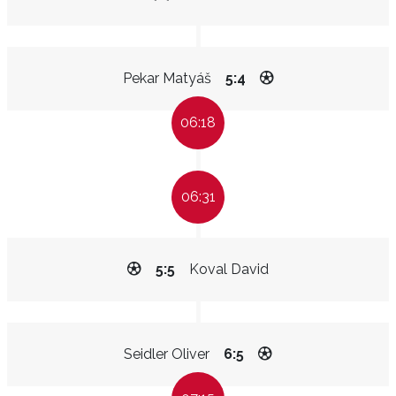
Pekar Matyáš
5:4
06:18
06:31
5:5
Koval David
Seidler Oliver
6:5