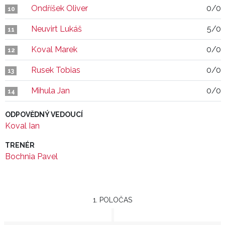
Ondříšek Oliver
0/0
10
Neuvirt Lukáš
5/0
11
Koval Marek
0/0
12
Rusek Tobias
0/0
13
Mihula Jan
0/0
14
ODPOVĚDNÝ VEDOUCÍ
Koval Ian
TRENÉR
Bochnia Pavel
1. POLOČAS