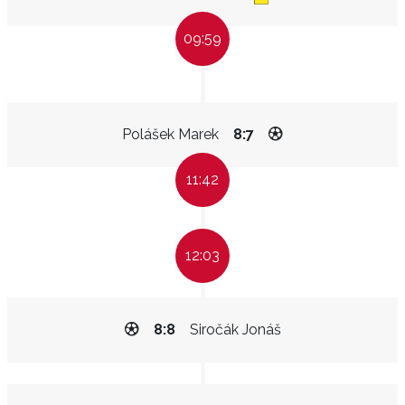
09:59
Polášek Marek
8:7
11:42
12:03
8:8
Siročák Jonáš