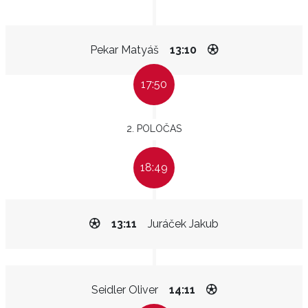
Pekar Matyáš
13:10
17:50
2. POLOČAS
18:49
13:11
Juráček Jakub
Seidler Oliver
14:11