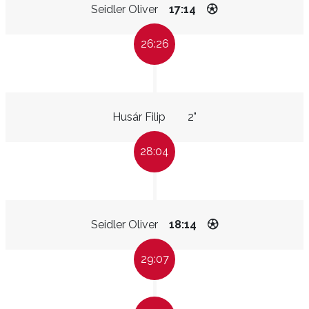
Seidler Oliver
17:14
26:26
Husár Filip
2"
28:04
Seidler Oliver
18:14
29:07