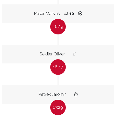
Pekar Matyáš
12:10
16:29
Seidler Oliver
2"
16:47
Petřek Jaromír
17:29