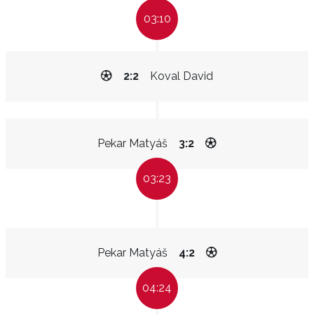
03:10
2:2
Koval David
Pekar Matyáš
3:2
03:23
Pekar Matyáš
4:2
04:24