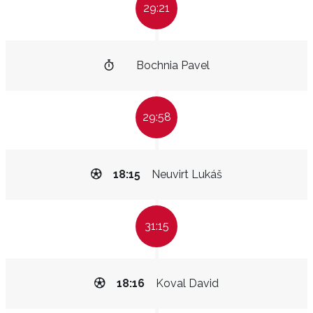
29:21
Bochnia Pavel
29:58
18:15
Neuvirt Lukáš
31:15
18:16
Koval David