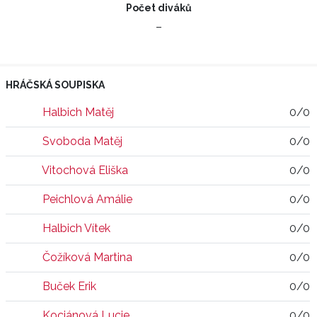
Počet diváků
–
HRÁČSKÁ SOUPISKA
Halbich Matěj
0/0
Svoboda Matěj
0/0
Vitochová Eliška
0/0
Peichlová Amálie
0/0
Halbich Vítek
0/0
Čožíková Martina
0/0
Buček Erik
0/0
Kociánová Lucie
0/0