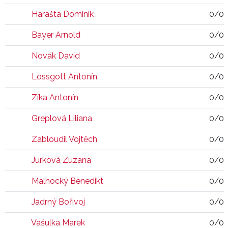
Harašta Dominik
0/0
Bayer Arnold
0/0
Novák David
0/0
Lossgott Antonín
0/0
Zíka Antonín
0/0
Greplová Liliana
0/0
Zabloudil Vojtěch
0/0
Jurková Zuzana
0/0
Malhocký Benedikt
0/0
Jadrný Bořivoj
0/0
Vašulka Marek
0/0