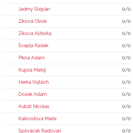
Jadrný Štěpán
0/0
Zíková Olívie
0/0
Zíkova Alžběta
0/0
Švejda Radek
0/0
Pikna Adam
0/0
Kupsa Matěj
0/0
Herka Vojtěch
0/0
Došek Adam
0/0
Kubát Nicolas
0/0
Kalivodová Marie
0/0
Spěváček Radovan
0/0