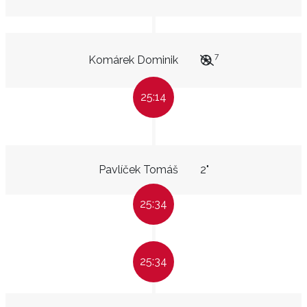
7
Komárek Dominik
25:14
Pavlíček Tomáš
2"
25:34
25:34