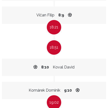
Vičan Filip
8:9
18:21
18:51
8:10
Koval David
Komárek Dominik
9:10
19:02