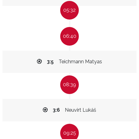
05:32
06:40
3:5
Teichmann Matyas
08:39
3:6
Neuvirt Lukáš
09:25