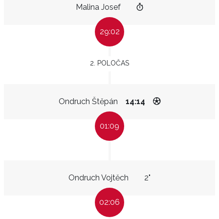
Malina Josef
29:02
2. POLOČAS
Ondruch Štěpán
14:14
01:09
Ondruch Vojtěch
2"
02:06