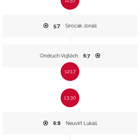
11:57
5:7
Siročák Jonáš
Ondruch Vojtěch
6:7
12:17
13:30
6:8
Neuvirt Lukáš