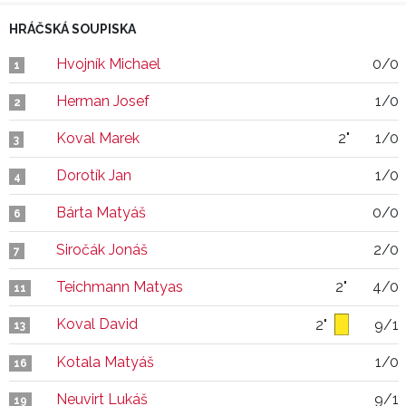
HRÁČSKÁ SOUPISKA
Hvojník Michael
0/0
1
Herman Josef
1/0
2
Koval Marek
2"
1/0
3
Dorotík Jan
1/0
4
Bárta Matyáš
0/0
6
Siročák Jonáš
2/0
7
Teichmann Matyas
2"
4/0
11
Koval David
2"
9/1
13
Kotala Matyáš
1/0
16
Neuvirt Lukáš
9/1
19