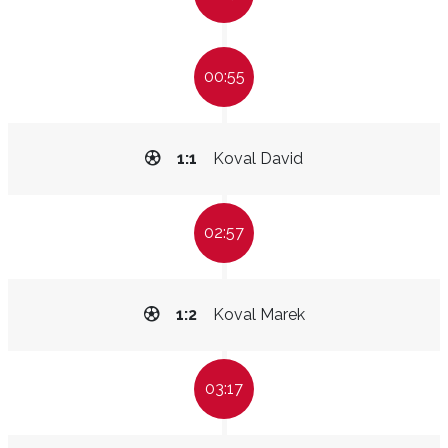
00:55
1:1
Koval David
02:57
1:2
Koval Marek
03:17