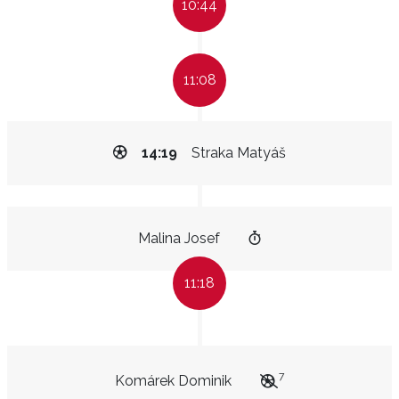
10:44
11:08
14:19
Straka Matyáš
Malina Josef
11:18
7
Komárek Dominik