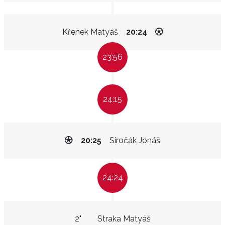
Křenek Matyáš
20:24
23:56
24:15
20:25
Siročák Jonáš
24:24
2"
Straka Matyáš