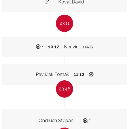
2"
Koval David
23:11
7
10:12
Neuvirt Lukáš
Pavlíček Tomáš
11:12
23:46
7
Ondruch Štěpán