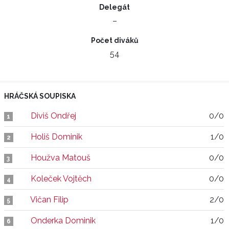
Delegát
–
Počet diváků
54
HRÁČSKÁ SOUPISKA
Diviš Ondřej
0/0
1
Holiš Dominik
1/0
2
Houžva Matouš
0/0
3
Koleček Vojtěch
0/0
4
Vičan Filip
2/0
5
Onderka Dominik
1/0
6