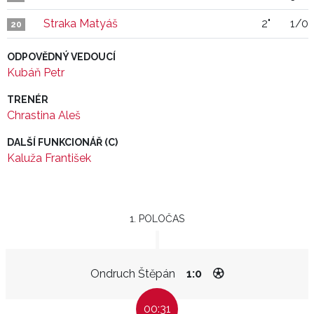
Straka Matyáš
2"
1/0
20
ODPOVĚDNÝ VEDOUCÍ
Kubáň Petr
TRENÉR
Chrastina Aleš
DALŠÍ FUNKCIONÁŘ (C)
Kaluža František
1. POLOČAS
Ondruch Štěpán
1:0
00:31