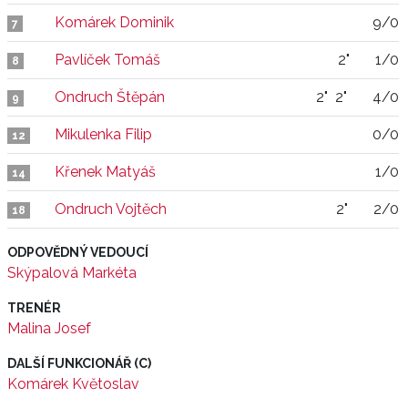
Komárek Dominik
9/0
7
Pavlíček Tomáš
2"
1/0
8
Ondruch Štěpán
2"
2"
4/0
9
Mikulenka Filip
0/0
12
Křenek Matyáš
1/0
14
Ondruch Vojtěch
2"
2/0
18
ODPOVĚDNÝ VEDOUCÍ
Skýpalová Markéta
TRENÉR
Malina Josef
DALŠÍ FUNKCIONÁŘ (C)
Komárek Květoslav