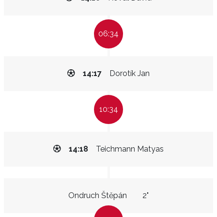
06:34
14:17
Dorotík Jan
10:34
14:18
Teichmann Matyas
Ondruch Štěpán
2"