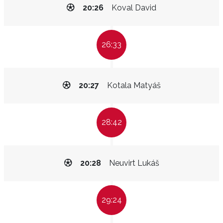
20:26
Koval David
26:33
20:27
Kotala Matyáš
28:42
20:28
Neuvirt Lukáš
29:24