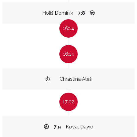
Holiš Dominik
7:8
16:14
16:14
Chrastina Aleš
17:02
7:9
Koval David