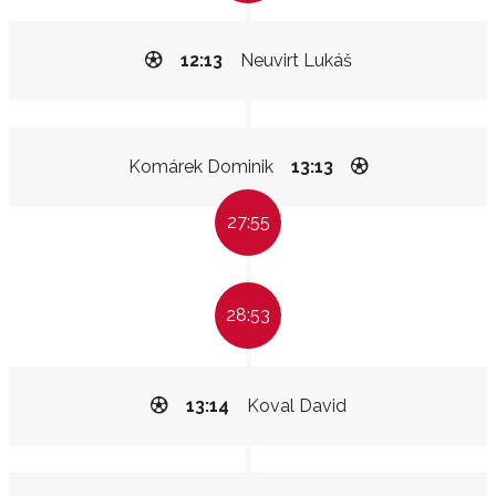
12:13
Neuvirt Lukáš
Komárek Dominik
13:13
27:55
28:53
13:14
Koval David