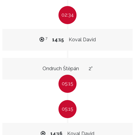
02:34
7
14:15
Koval David
Ondruch Štěpán
2"
05:15
05:15
14:16
Koval David