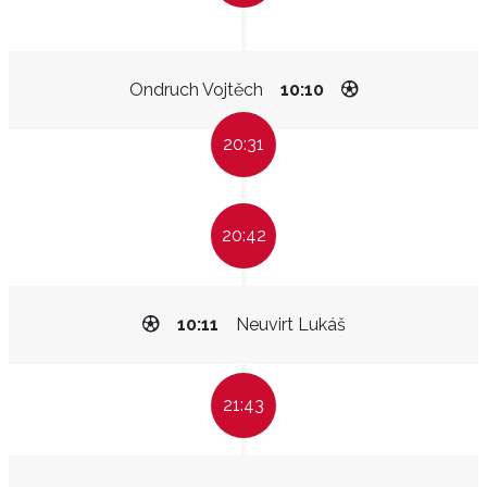
Ondruch Vojtěch
10:10
20:31
20:42
10:11
Neuvirt Lukáš
21:43