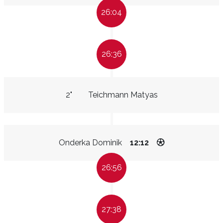
26:04
26:36
2"
Teichmann Matyas
Onderka Dominik
12:12
26:56
27:38