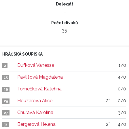
Delegát
–
Počet diváků
35
HRÁČSKÁ SOUPISKA
Dufková Vanessa
1/0
2
Pavlišová Magdalena
4/0
15
Tomečková Kateřina
0/0
19
Houzarová Alice
2"
0/0
25
Churavá Karolína
3/0
27
Bergerová Helena
2"
4/0
37