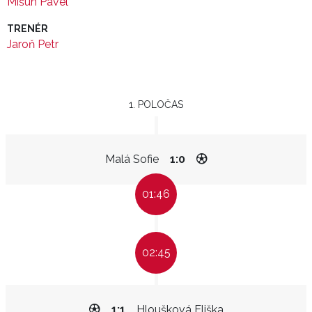
Mišun Pavel
TRENÉR
Jaroň Petr
1. POLOČAS
Malá Sofie
1:0
01:46
02:45
1:1
Hloušková Eliška