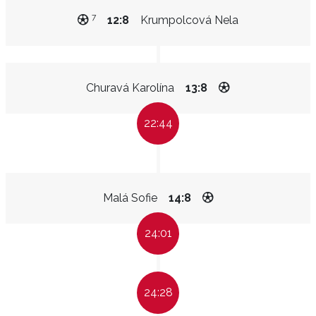
7
12:8
Krumpolcová Nela
Churavá Karolína
13:8
22:44
Malá Sofie
14:8
24:01
24:28