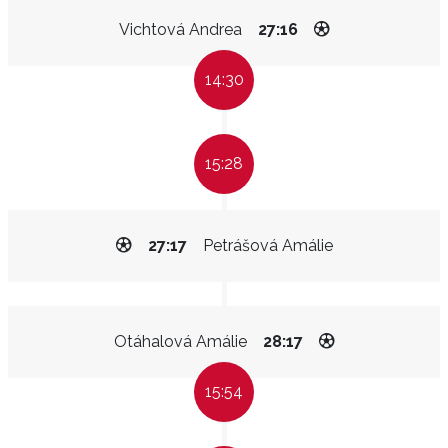
Vichtová Andrea
27:16
14:30
15:28
27:17
Petrášová Amálie
Otáhalová Amálie
28:17
15:54