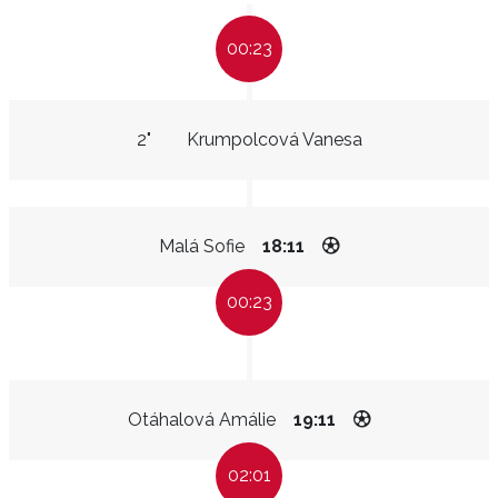
00:23
2"
Krumpolcová Vanesa
Malá Sofie
18:11
00:23
Otáhalová Amálie
19:11
02:01