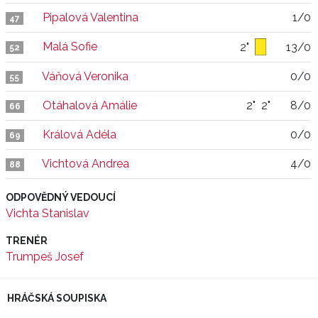
Pipalová Valentina
1/0
47
Malá Sofie
2"
13/0
52
Váňová Veronika
0/0
55
Otáhalová Amálie
2"
2"
8/0
66
Králová Adéla
0/0
69
Vichtová Andrea
4/0
88
ODPOVĚDNÝ VEDOUCÍ
Vichta Stanislav
TRENÉR
Trumpeš Josef
HRÁČSKÁ SOUPISKA