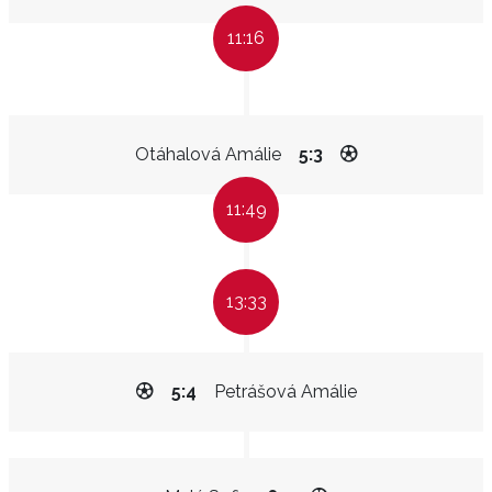
11:16
Otáhalová Amálie
5:3
11:49
13:33
5:4
Petrášová Amálie