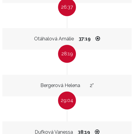
26:37
Otáhalová Amálie
37:19
28:19
Bergerová Helena
2"
29:04
Dufková Vanessa
38:19