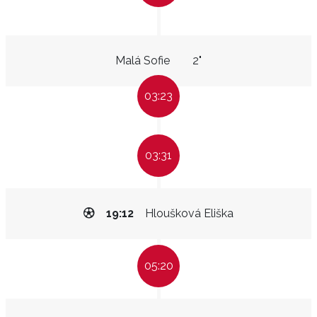
Malá Sofie
2"
03:23
03:31
19:12
Hloušková Eliška
05:20