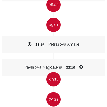
08:02
09:01
21:15
Petrášová Amálie
Pavlišová Magdalena
22:15
09:11
09:22