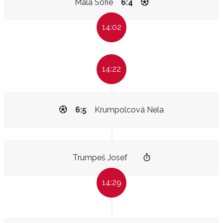
Malá Sofie
6:4
14:02
14:22
6:5
Krumpolcová Nela
Trumpeš Josef
14:29