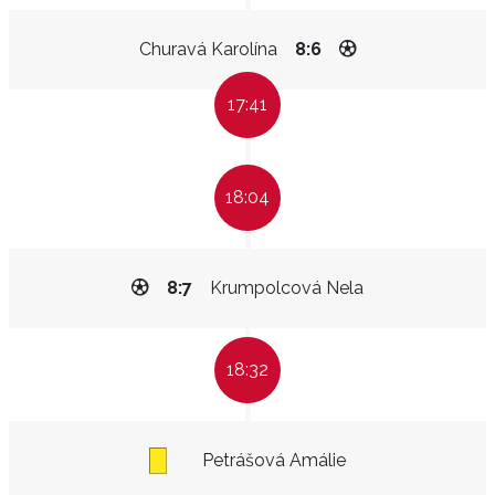
Churavá Karolína
8:6
17:41
18:04
8:7
Krumpolcová Nela
18:32
Petrášová Amálie