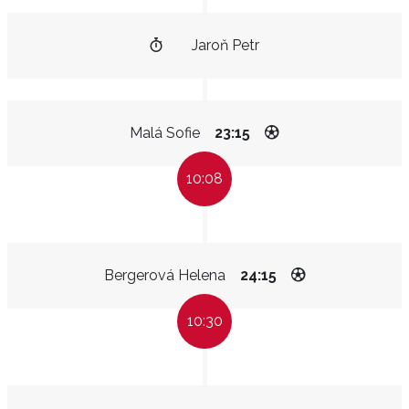
Jaroň Petr
Malá Sofie
23:15
10:08
Bergerová Helena
24:15
10:30