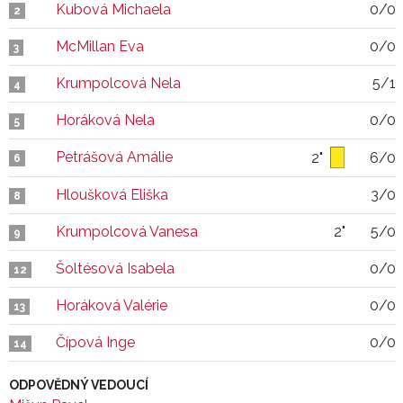
Kubová Michaela
0/0
2
McMillan Eva
0/0
3
Krumpolcová Nela
5/1
4
Horáková Nela
0/0
5
Petrášová Amálie
2"
6/0
6
Hloušková Eliška
3/0
8
Krumpolcová Vanesa
2"
5/0
9
Šoltésová Isabela
0/0
12
Horáková Valérie
0/0
13
Čípová Inge
0/0
14
ODPOVĚDNÝ VEDOUCÍ