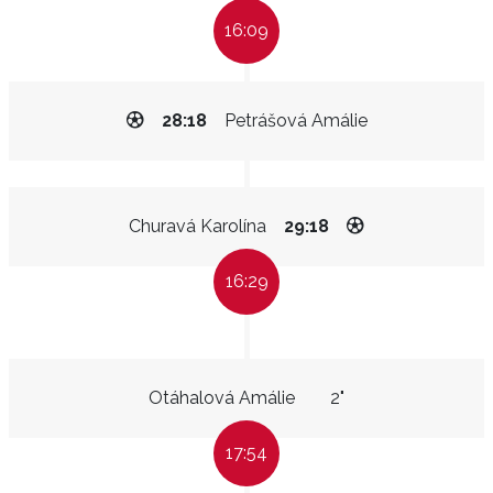
16:09
28:18
Petrášová Amálie
Churavá Karolína
29:18
16:29
Otáhalová Amálie
2"
17:54