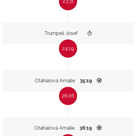
23:31
Trumpeš Josef
24:19
Otáhalová Amálie
35:19
26:06
Otáhalová Amálie
36:19