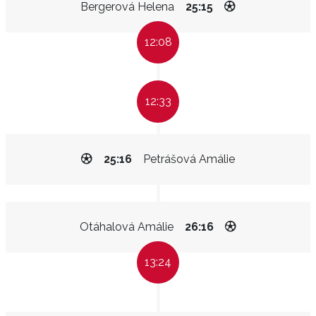
Bergerová Helena
25:15
12:08
12:33
25:16
Petrášová Amálie
Otáhalová Amálie
26:16
13:24