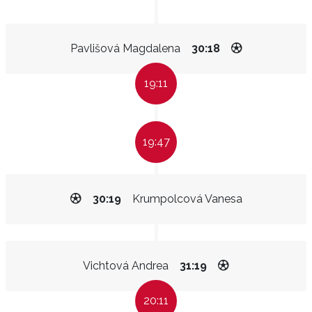
Pavlišová Magdalena
30:18
19:11
19:47
30:19
Krumpolcová Vanesa
Vichtová Andrea
31:19
20:11