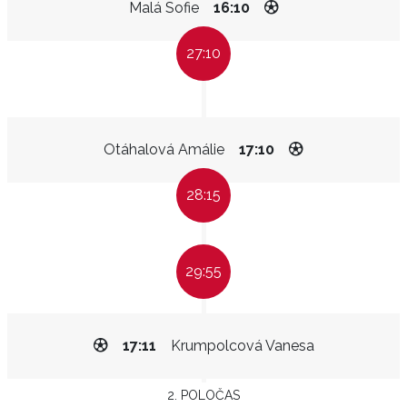
Malá Sofie
16:10
27:10
Otáhalová Amálie
17:10
28:15
29:55
17:11
Krumpolcová Vanesa
2. POLOČAS