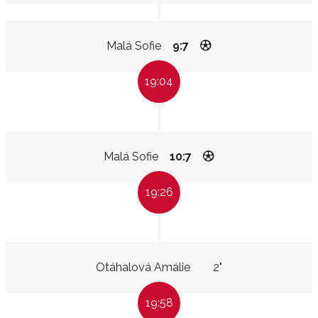
Malá Sofie
9:7
19:04
Malá Sofie
10:7
19:26
Otáhalová Amálie
2"
19:58