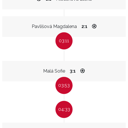
Pavlišová Magdalena
2:1
03:11
Malá Sofie
3:1
03:53
04:33