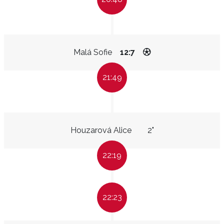
Malá Sofie
12:7
21:49
Houzarová Alice
2"
22:19
22:23