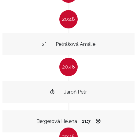
20:48
2"
Petrášová Amálie
20:48
Jaroň Petr
Bergerová Helena
11:7
20:48