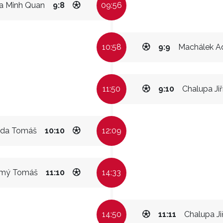
a Minh Quan
9:8
09:56
10:58
9:9
Machálek 
11:50
9:10
Chalupa Jiř
da Tomáš
10:10
12:09
mý Tomáš
11:10
14:33
14:50
11:11
Chalupa Jiř