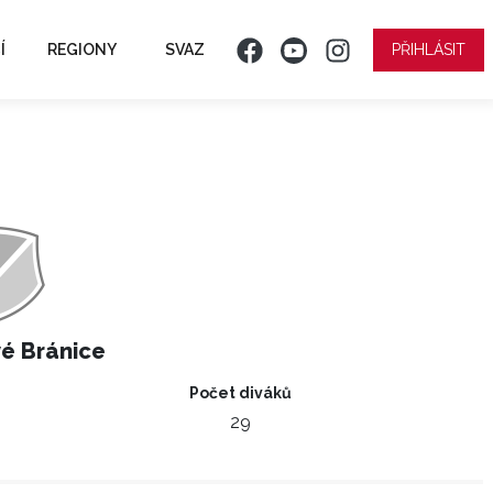
Í
REGIONY
SVAZ
PŘIHLÁSIT
é Bránice
Počet diváků
29