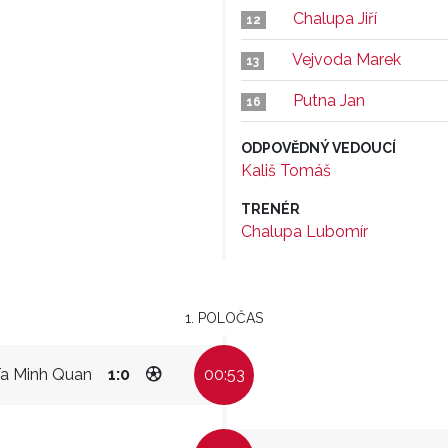
Chalupa Jiří
12
Vejvoda Marek
13
Putna Jan
16
ODPOVĚDNÝ VEDOUCÍ
Kališ Tomáš
TRENÉR
Chalupa Lubomír
1. POLOČAS
a Minh Quan
1:0
00:53