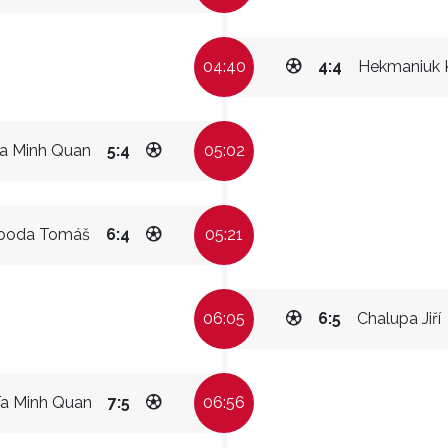
04:40
4:4
Hekmaniuk 
a Minh Quan
5:4
05:02
boda Tomáš
6:4
05:21
06:05
6:5
Chalupa Jiří
a Minh Quan
7:5
06:56