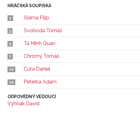
HRÁČSKÁ SOUPISKA
Sláma Filip
2
Svoboda Tomáš
3
Ta Minh Quan
5
Chromý Tomáš
7
Čuta Daniel
10
Peterka Adam
12
ODPOVĚDNÝ VEDOUCÍ
Vyhňák David