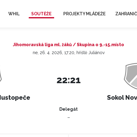
WHIL
SOUTĚŽE
PROJEKTY MLÁDEŽE
ZAHRANIČ
Jihomoravská liga ml. žáků / Skupina o 9.-15.místo
ne, 26. 4. 2026, 17:20, hřiště Juliánov
22:21
Hustopeče
Sokol Nov
Delegát
–