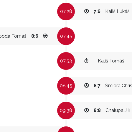
07:28
7:6
Kališ Lukáš
boda Tomáš
8:6
07:45
07:53
Kališ Tomáš
08:45
8:7
Šmidra Chris
09:38
8:8
Chalupa Jiří