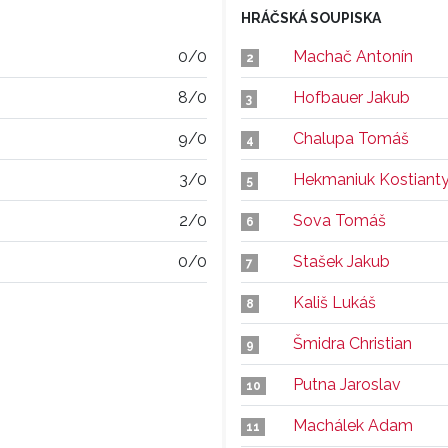
HRÁČSKÁ SOUPISKA
0/0
Machač Antonín
2
8/0
Hofbauer Jakub
3
9/0
Chalupa Tomáš
4
3/0
Hekmaniuk Kostiant
5
2/0
Sova Tomáš
6
0/0
Stašek Jakub
7
Kališ Lukáš
8
Šmidra Christian
9
Putna Jaroslav
10
Machálek Adam
11