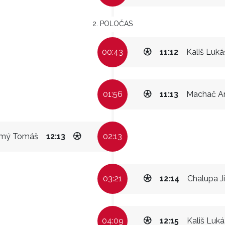
2. POLOČAS
00:43
11:12
Kališ Luká
01:56
11:13
Machač A
mý Tomáš
12:13
02:13
03:21
12:14
Chalupa Ji
04:09
12:15
Kališ Luká