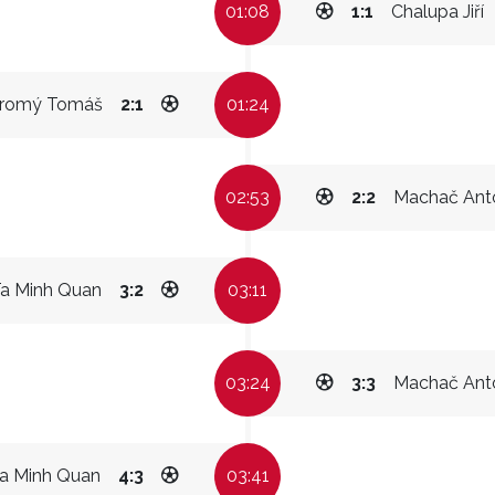
01:08
1:1
Chalupa Jiří
romý Tomáš
2:1
01:24
02:53
2:2
Machač Ant
a Minh Quan
3:2
03:11
03:24
3:3
Machač Ant
a Minh Quan
4:3
03:41