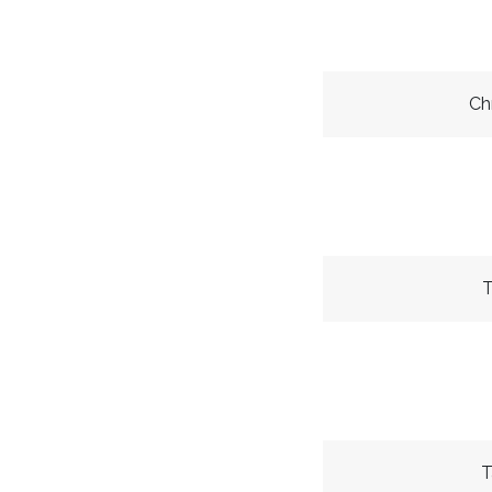
Ch
T
T