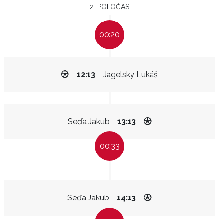
2. POLOČAS
00:20
12:13
Jagelsky Lukáš
Seďa Jakub
13:13
00:33
Seďa Jakub
14:13