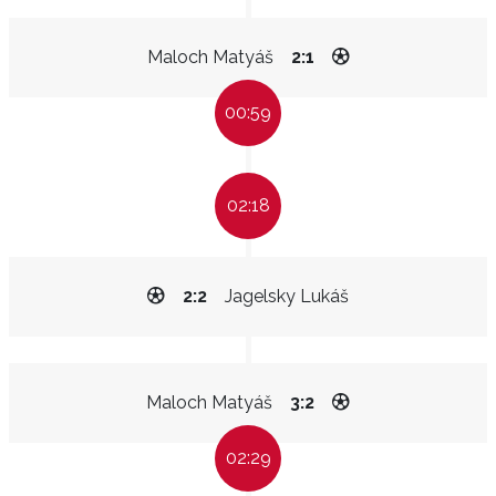
Maloch Matyáš
2:1
00:59
02:18
2:2
Jagelsky Lukáš
Maloch Matyáš
3:2
02:29