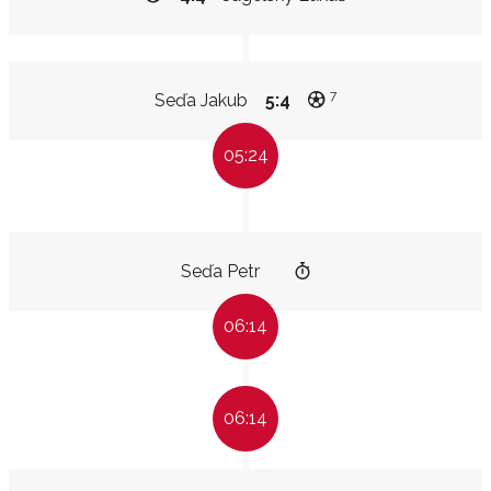
7
Seďa Jakub
5:4
05:24
Seďa Petr
06:14
06:14