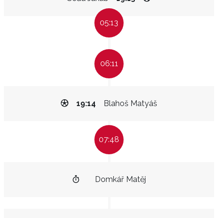
05:13
06:11
19:14
Blahoš Matyáš
07:48
Domkář Matěj