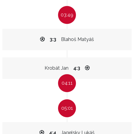
03:49
3:3
Blahoš Matyáš
Krobát Jan
4:3
04:11
05:01
4:4
Jagelsky Lukáš