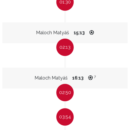
01:30
Maloch Matyáš
15:13
02:13
7
Maloch Matyáš
16:13
02:50
03:54