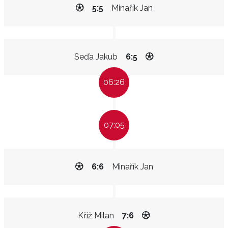
5:5
Minařík Jan
Seďa Jakub
6:5
06:26
07:05
6:6
Minařík Jan
Kříž Milan
7:6