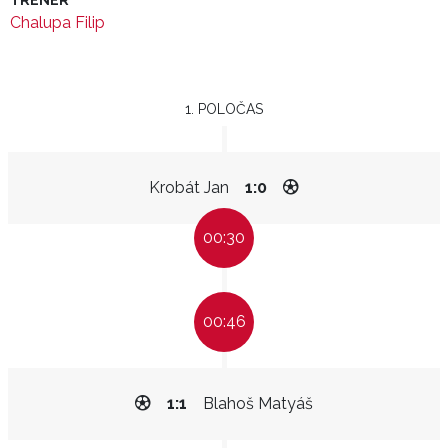
TRENÉR
Chalupa Filip
1. POLOČAS
Krobát Jan
1:0
00:30
00:46
1:1
Blahoš Matyáš