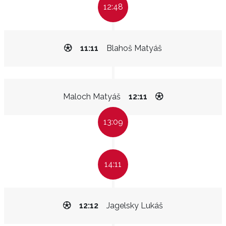
12:48
11:11
Blahoš Matyáš
Maloch Matyáš
12:11
13:09
14:11
12:12
Jagelsky Lukáš