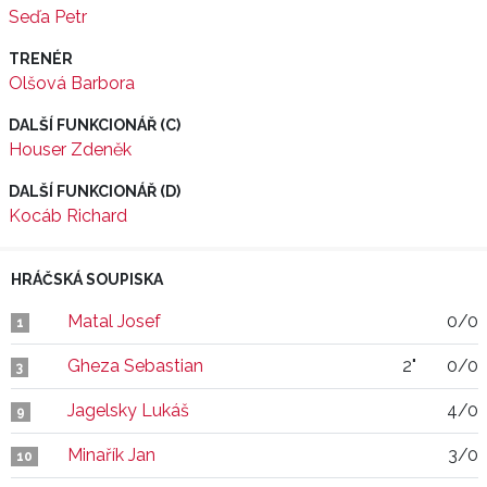
Seďa Petr
TRENÉR
Olšová Barbora
DALŠÍ FUNKCIONÁŘ (C)
Houser Zdeněk
DALŠÍ FUNKCIONÁŘ (D)
Kocáb Richard
HRÁČSKÁ SOUPISKA
Matal Josef
0/0
1
Gheza Sebastian
2"
0/0
3
Jagelsky Lukáš
4/0
9
Minařík Jan
3/0
10