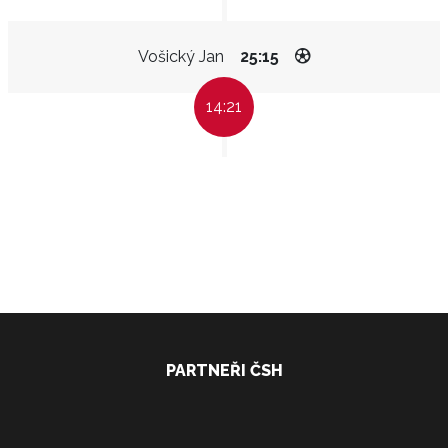
Vošický Jan
25:15
14:21
PARTNEŘI ČSH