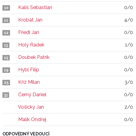
Kališ Sebastian
0/0
10
Krobát Jan
4/0
11
Friedl Jan
0/0
12
Holý Radek
1/0
13
Doubek Patrik
0/0
15
Hybl Filip
0/0
19
Kříž Milan
3/0
25
Černý Daniel
0/0
33
Vošický Jan
2/0
Malík Ondřej
0/0
ODPOVĚDNÝ VEDOUCÍ