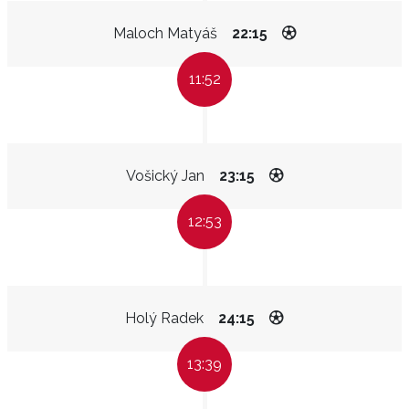
Maloch Matyáš
22:15
11:52
Vošický Jan
23:15
12:53
Holý Radek
24:15
13:39