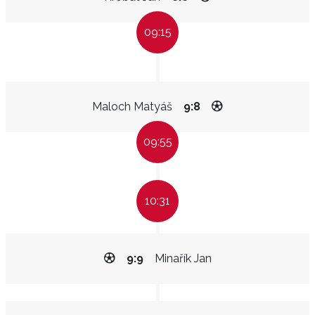
09:15
Maloch Matyáš
9:8
09:55
10:31
9:9
Minařík Jan