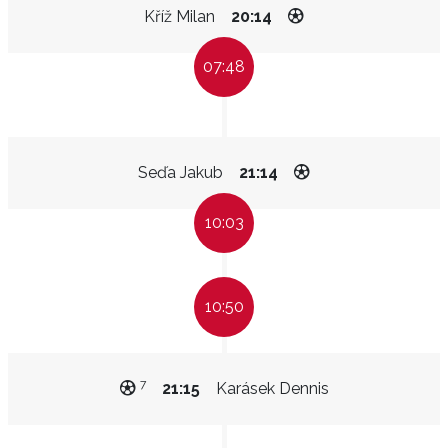
Kříž Milan
20:14
07:48
Seďa Jakub
21:14
10:03
10:50
7
21:15
Karásek Dennis