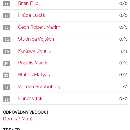
Brian Filip
0/0
11
Hrůza Lukáš
0/0
13
Čech Robert Maxim
0/0
21
Studnica Vojtěch
0/0
22
Karásek Dennis
1/1
29
Pozidis Marek
0/0
30
Blahoš Matyáš
6/0
33
Vojtěch Brzobohatý
1/0
43
Huner Vítek
0/0
95
ODPOVĚDNÝ VEDOUCÍ
Domkář Matěj