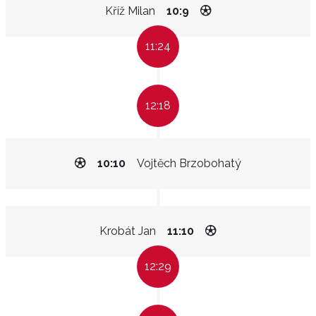
Kříž Milan
10:9
11:24
12:18
10:10
Vojtěch Brzobohatý
Krobát Jan
11:10
12:29