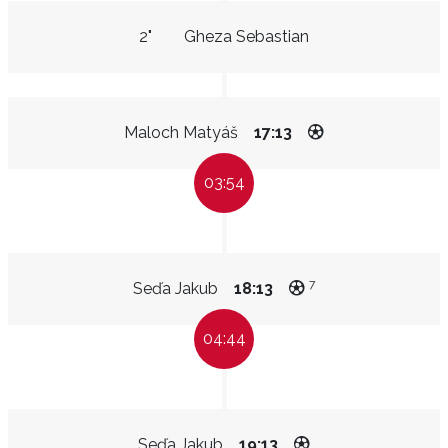
2"
Gheza Sebastian
Maloch Matyáš
17:13
03:54
7
Seďa Jakub
18:13
04:44
Seďa Jakub
19:13