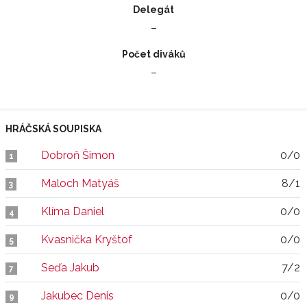
Delegát
–
Počet diváků
–
HRÁČSKÁ SOUPISKA
Dobroň Šimon
0/0
1
Maloch Matyáš
8/1
3
Klíma Daniel
0/0
4
Kvasnička Kryštof
0/0
5
Seďa Jakub
7/2
7
Jakubec Denis
0/0
9