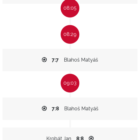
08:05
08:29
7:7
Blahoš Matyáš
09:03
7:8
Blahoš Matyáš
Krobát Jan
8:8