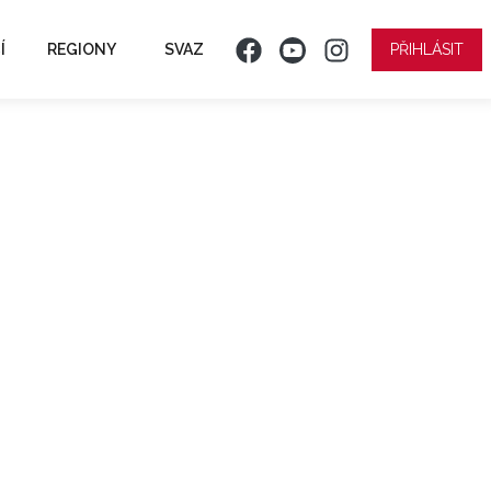
Í
REGIONY
SVAZ
PŘIHLÁSIT