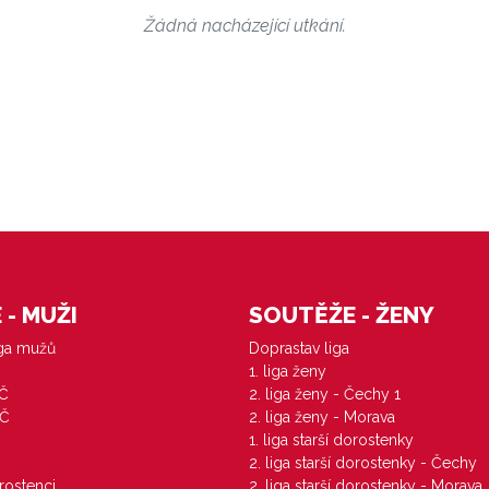
Žádná nacházející utkání.
- MUŽI
SOUTĚŽE - ŽENY
iga mužů
Doprastav liga
1. liga ženy
VČ
2. liga ženy - Čechy 1
ZČ
2. liga ženy - Morava
1. liga starší dorostenky
M
2. liga starší dorostenky - Čechy
orostenci
2. liga starší dorostenky - Morava