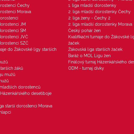
dorostenci Čechy
1. liga mladší dorostenky
dorostenci Morava
2. liga mladší dorostenky Čechy
dorostenci
2. liga ženy - Čechy 2
 dorostenci JM
2. liga mladší dorostenky Morava
 dorostenci SM
Český pohár žen
 dorostenci JVČ
Kvalifikační turnaje do Žákovské li
 dorostenci SZČ
žaček
rnaje do Žákovské ligy starších
Žákovská liga starších žaček
Baráž o MOL Ligu žen
mužů
Finálový turnaj Házenkářského des
starších žáků
ODM - turnaj dívky
igu mužů
 mužů
u mladších dorostenců
j Házenkářského desetiboje
iga starší dorostenci Morava
hlapci