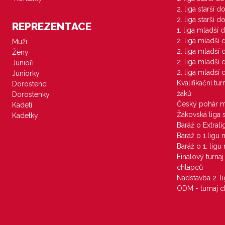
2. liga starší 
2. liga starší 
REPREZENTACE
1. liga mladší 
2. liga mladší
Muži
2. liga mladší
Ženy
2. liga mladší
Junioři
2. liga mladší
Juniorky
Kvalifikační tu
Dorostenci
žáků
Dorostenky
Český pohár 
Kadeti
Žákovská liga 
Kadetky
Baráž o Extral
Baráž o 1.ligu
Baráž o 1. lig
Finálový turna
chlapců
Nadstavba 2. l
ODM - turnaj c