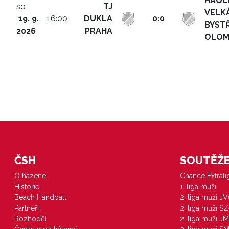
HAOL
so
TJ
VELK
19. 9.
16:00
DUKLA
0:0
BYSTŘ
2026
PRAHA
OLO
ČSH
SOUTĚŽE 
O házené
Chance Extral
Historie
1. liga muži
Beach Handball
2. liga muži J
Partneři
2. liga muži S
Rozhodčí
2. liga muži JM