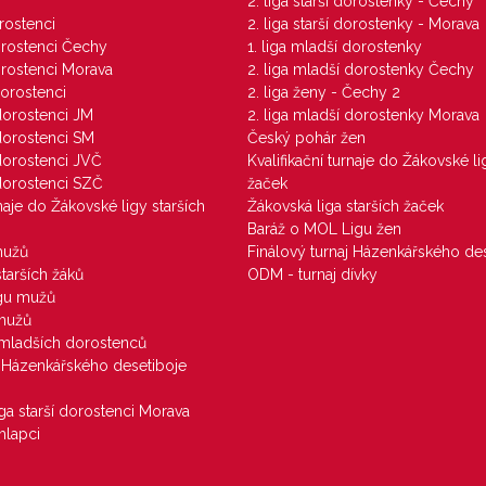
M
2. liga starší dorostenky - Čechy
orostenci
2. liga starší dorostenky - Morava
dorostenci Čechy
1. liga mladší dorostenky
dorostenci Morava
2. liga mladší dorostenky Čechy
dorostenci
2. liga ženy - Čechy 2
 dorostenci JM
2. liga mladší dorostenky Morava
 dorostenci SM
Český pohár žen
 dorostenci JVČ
Kvalifikační turnaje do Žákovské li
 dorostenci SZČ
žaček
rnaje do Žákovské ligy starších
Žákovská liga starších žaček
Baráž o MOL Ligu žen
mužů
Finálový turnaj Házenkářského des
starších žáků
ODM - turnaj dívky
igu mužů
 mužů
u mladších dorostenců
j Házenkářského desetiboje
iga starší dorostenci Morava
hlapci