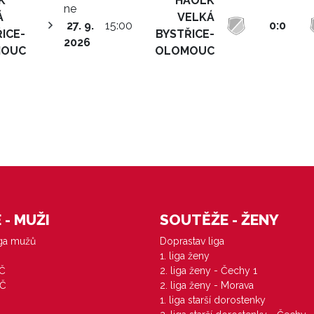
K
HAOLK
ne
Á
VELKÁ
27. 9.
15:00
0:0
ICE-
BYSTŘICE-
2026
MOUC
OLOMOUC
- MUŽI
SOUTĚŽE - ŽENY
iga mužů
Doprastav liga
1. liga ženy
VČ
2. liga ženy - Čechy 1
ZČ
2. liga ženy - Morava
1. liga starší dorostenky