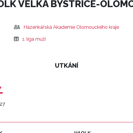
OLK VELKÁ BYSTŘICE-OLOM
Házenkářská Akademie Olomouckého kraje
1. liga muži
UTKÁNÍ
7
27