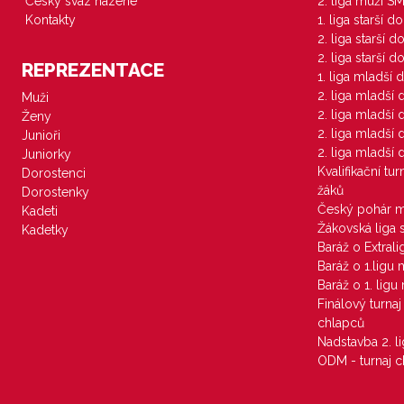
Český svaz házené
2. liga muži S
Kontakty
1. liga starší d
2. liga starší 
2. liga starší 
REPREZENTACE
1. liga mladší 
2. liga mladší
Muži
2. liga mladší
Ženy
2. liga mladší
Junioři
2. liga mladší
Juniorky
Kvalifikační tu
Dorostenci
žáků
Dorostenky
Český pohár 
Kadeti
Žákovská liga 
Kadetky
Baráž o Extral
Baráž o 1.ligu
Baráž o 1. lig
Finálový turna
chlapců
Nadstavba 2. l
ODM - turnaj c