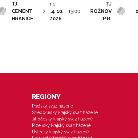
TJ
ne
TJ
CEMENT
4. 10.
15:00
ROŽNOV
0
HRANICE
2026
P.R.
REGIONY
Pražský svaz házené
Středočeský krajský svaz házené
Jihočeský krajský svaz házené
Plzeňský krajský svaz házené
Ústecký krajský svaz házené