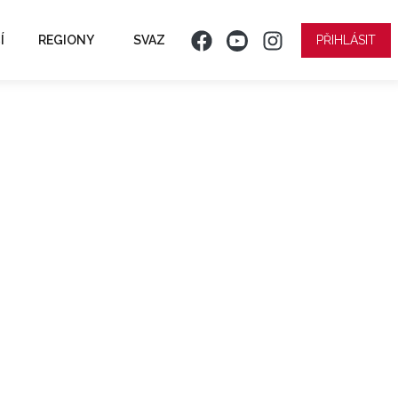
Í
REGIONY
SVAZ
PŘIHLÁSIT