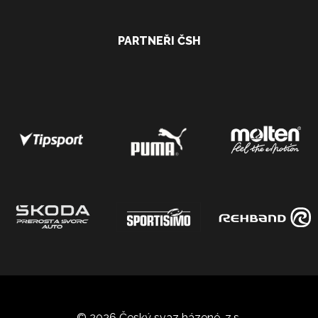
PARTNEŘI ČSH
© 2026 Český svaz házené, z.s.