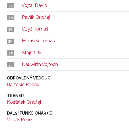
Vojtal David
25
Pavlík Ondřej
29
Czyž Tomáš
30
Hloušek Tomáš
38
Štajnrt Jiří
48
Neuwirth Vojtěch
93
ODPOVĚDNÝ VEDOUCÍ
Bartošic Radek
TRENÉR
Košťálek Ondřej
DALŠÍ FUNKCIONÁŘ (C)
Vašek René