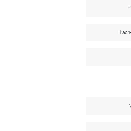
P
Hrach