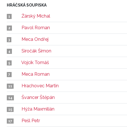
HRÁČSKÁ SOUPISKA
Žárský Michal
1
Pavol Roman
2
Meca Ondřej
3
Siročák Šimon
4
Vojcík Tomáš
5
Meca Roman
7
Hrachovec Martin
11
Švancer Štěpán
14
Hýža Maxmilián
15
Pešl Petr
17