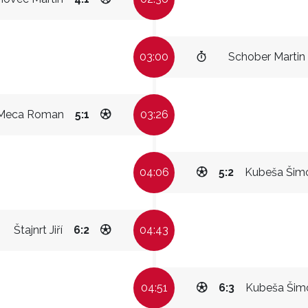
03:00
Schober Martin
Meca Roman
5:1
03:26
04:06
5:2
Kubeša Šim
Štajnrt Jiří
6:2
04:43
04:51
6:3
Kubeša Šim