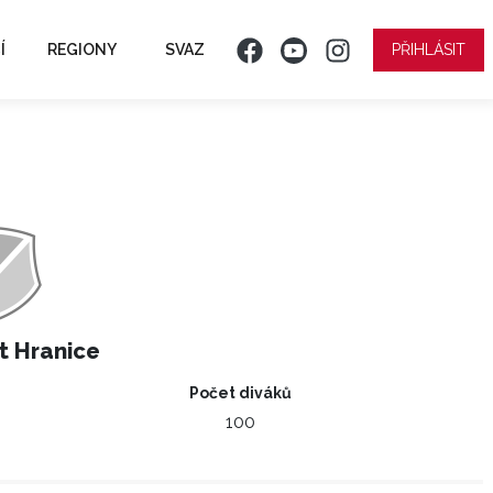
Í
REGIONY
SVAZ
PŘIHLÁSIT
t Hranice
Počet diváků
100