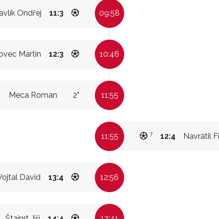
avlík Ondřej
11:3
09:58
ovec Martin
12:3
10:46
Meca Roman
2"
11:55
7
11:55
12:4
Navrátil Fi
Vojtal David
13:4
12:56
Štajnrt Jiří
14:4
13:41