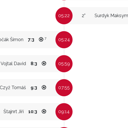
05:22
2"
Surdyk Maksymi
7
ročák Šimon
7:3
05:24
Vojtal David
8:3
05:59
Czyž Tomáš
9:3
07:55
Štajnrt Jiří
10:3
09:14