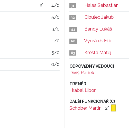
2"
4/0
Halas Sebastián
31
5/0
Cibulec Jakub
32
3/0
Bandy Lukáš
44
1/0
Vyorálek Filip
66
5/0
Kresta Matěj
83
0/0
ODPOVĚDNÝ VEDOUCÍ
Diviš Radek
TRENÉR
Hrabal Libor
DALŠÍ FUNKCIONÁŘ (C)
Schober Martin
2"