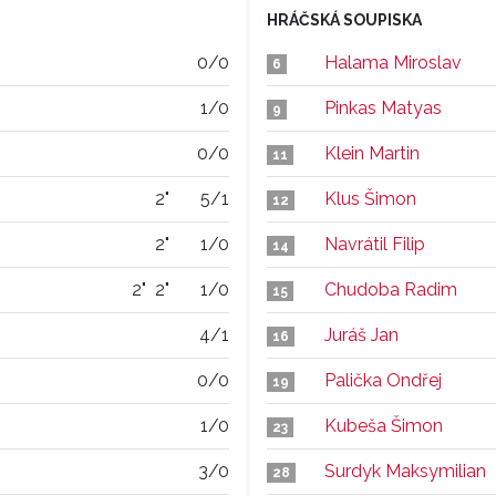
HRÁČSKÁ SOUPISKA
0/0
Halama Miroslav
6
1/0
Pinkas Matyas
9
0/0
Klein Martin
11
2"
5/1
Klus Šimon
12
2"
1/0
Navrátil Filip
14
2"
2"
1/0
Chudoba Radim
15
4/1
Juráš Jan
16
0/0
Palička Ondřej
19
1/0
Kubeša Šimon
23
3/0
Surdyk Maksymilian
28