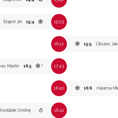
Štajnrt Jiří
15:4
15:03
16:12
15:5
Cibulec Ja
7
ec Martin
16:5
17:43
18:40
16:6
Halama Mi
Košťálek Ondřej
18:41