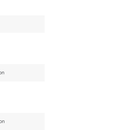
on
on