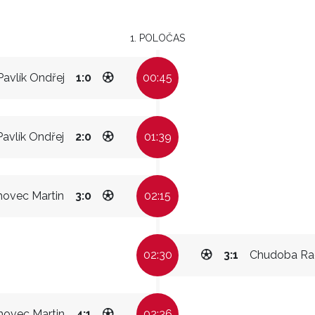
1. POLOČAS
Pavlík Ondřej
1:0
00:45
Pavlík Ondřej
2:0
01:39
hovec Martin
3:0
02:15
02:30
3:1
Chudoba Ra
hovec Martin
4:1
02:36