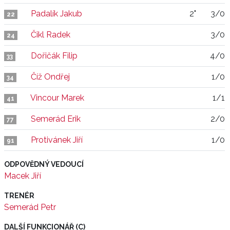
Padalík Jakub
2"
3/0
22
Čikl Radek
3/0
24
Dořičák Filip
4/0
33
Číž Ondřej
1/0
34
Vincour Marek
1/1
41
Semerád Erik
2/0
77
Protivánek Jiří
1/0
91
ODPOVĚDNÝ VEDOUCÍ
Macek Jiří
TRENÉR
Semerád Petr
DALŠÍ FUNKCIONÁŘ (C)