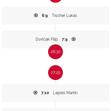
6:9
Tischer Lukáš
Dořičák Filip
7:9
26:30
27:25
7:10
Lepieš Martin