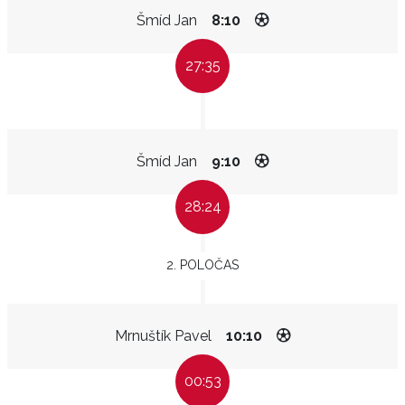
Šmíd Jan
8:10
27:35
Šmíd Jan
9:10
28:24
2. POLOČAS
Mrnuštík Pavel
10:10
00:53