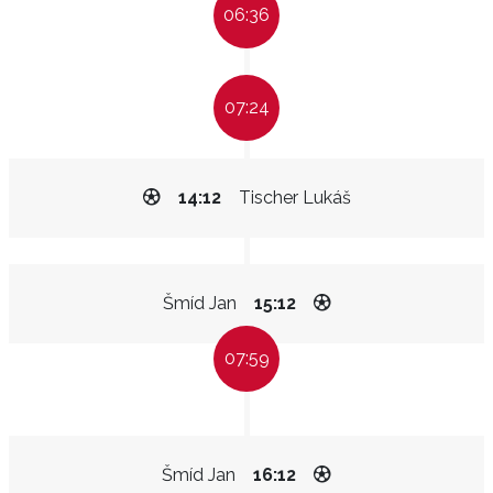
06:36
07:24
14:12
Tischer Lukáš
Šmíd Jan
15:12
07:59
Šmíd Jan
16:12