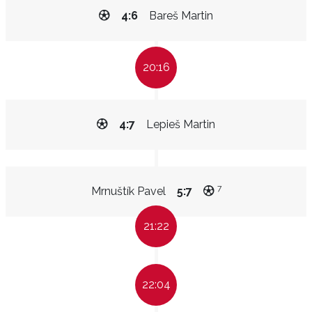
4:6
Bareš Martin
20:16
4:7
Lepieš Martin
7
Mrnuštík Pavel
5:7
21:22
22:04