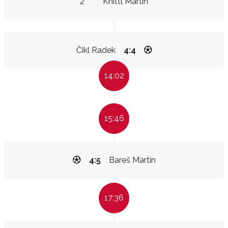
2"
Knittl Martin
Čikl Radek
4:4
14:02
15:46
4:5
Bareš Martin
17:36