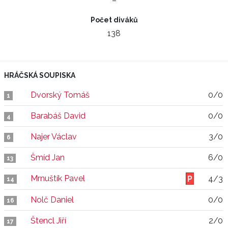
–
Počet diváků
138
HRÁČSKÁ SOUPISKA
Dvorský Tomáš
0/0
1
Barabáš David
0/0
4
Najer Václav
3/0
6
Šmíd Jan
6/0
13
Mrnuštík Pavel
4/3
14
Nolč Daniel
0/0
16
Štencl Jiří
2/0
17