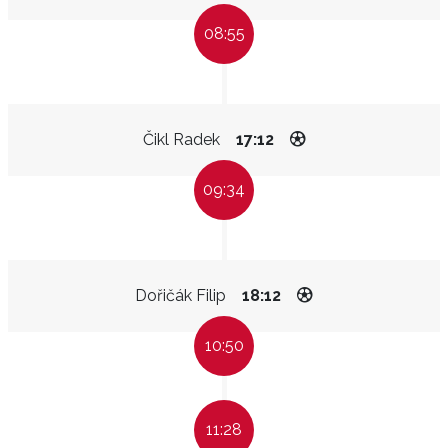
08:55
Čikl Radek
17:12
09:34
Dořičák Filip
18:12
10:50
11:28