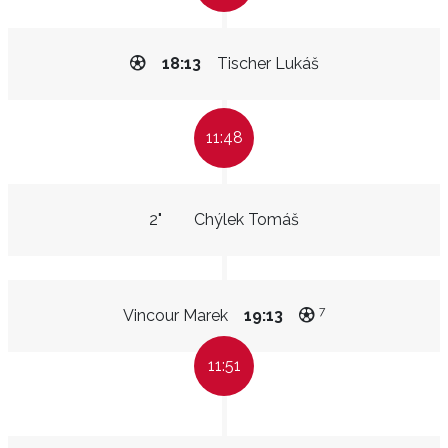
18:13
Tischer Lukáš
11:48
2"
Chýlek Tomáš
7
Vincour Marek
19:13
11:51