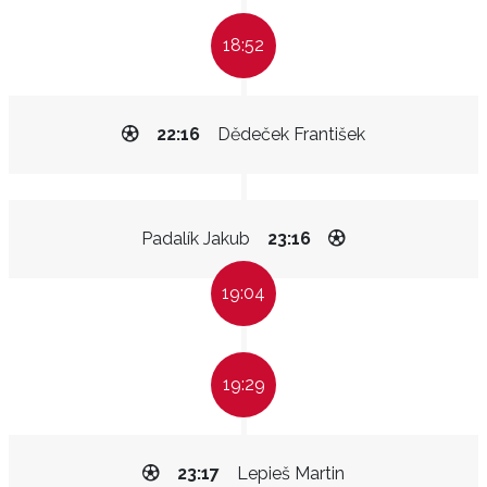
18:52
22:16
Dědeček František
Padalík Jakub
23:16
19:04
19:29
23:17
Lepieš Martin