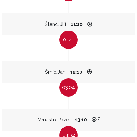
Štencl Jiří
11:10
01:41
Šmíd Jan
12:10
03:04
7
Mrnuštík Pavel
13:10
04:32