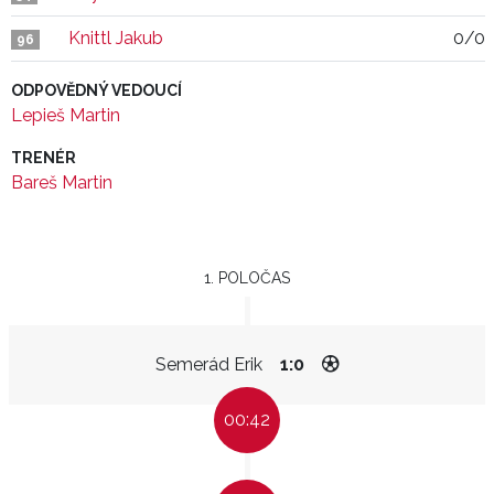
Knittl Jakub
0/0
96
ODPOVĚDNÝ VEDOUCÍ
Lepieš Martin
TRENÉR
Bareš Martin
1. POLOČAS
Semerád Erik
1:0
00:42