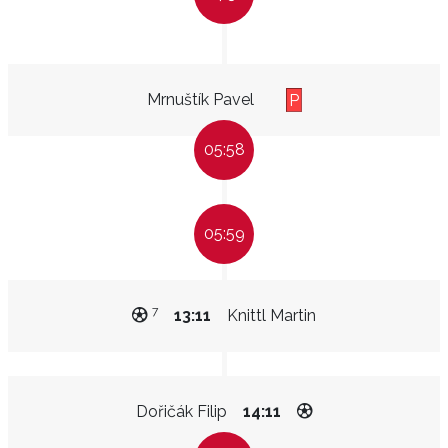
Mrnuštík Pavel
P
05:58
05:59
7
13:11
Knittl Martin
Dořičák Filip
14:11