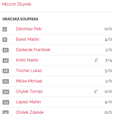
Mlčoch Zbyněk
HRÁČSKÁ SOUPISKA
Drbohlav Petr
0/0
5
Bareš Martin
4/0
8
Dědeček František
1/0
11
Knittl Martin
2"
7/4
15
Tischer Lukáš
5/0
18
Mičke Michael
1/0
21
Chýlek Tomáš
2"
0/0
22
Lepieš Martin
4/0
24
Chýlek Zdeněk
0/0
34