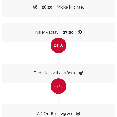
26:20
Mičke Michael
Najer Václav
27:20
24:18
Padalík Jakub
28:20
25:05
Číž Ondřej
29:20