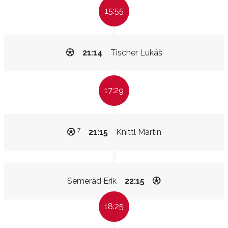
15:55
21:14
Tischer Lukáš
17:29
7
21:15
Knittl Martin
Semerád Erik
22:15
18:25