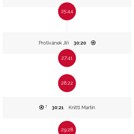
25:44
Protivánek Jiří
30:20
27:41
28:22
7
30:21
Knittl Martin
29:28