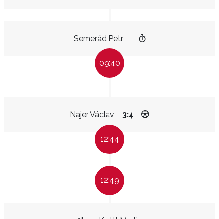
Semerád Petr
09:40
Najer Václav
3:4
12:44
12:49