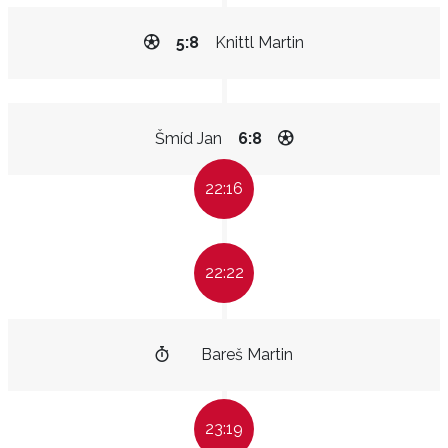
5:8
Knittl Martin
Šmíd Jan
6:8
22:16
22:22
Bareš Martin
23:19