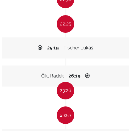
22:25
25:19
Tischer Lukáš
Čikl Radek
26:19
23:26
23:53