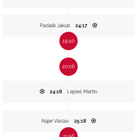
Padalík Jakub
24:17
19:40
20:06
24:18
Lepieš Martin
Najer Václav
25:18
21:56