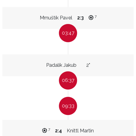
7
Mrnuštík Pavel
2:3
03:47
Padalík Jakub
2"
06:37
09:33
7
2:4
Knittl Martin