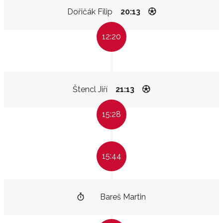
Dořičák Filip
20:13
12:20
Štencl Jiří
21:13
15:28
15:44
Bareš Martin