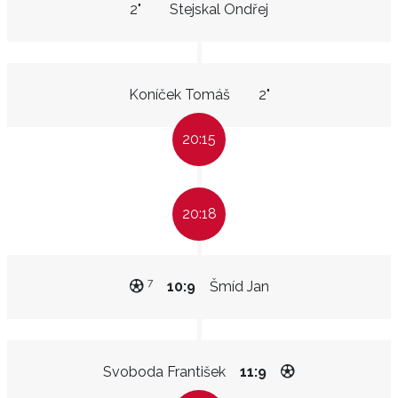
2"
Stejskal Ondřej
Koníček Tomáš
2"
20:15
20:18
7
10:9
Šmíd Jan
Svoboda František
11:9