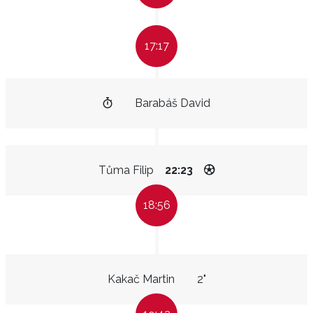
17:17
Barabáš David
Tůma Filip
22:23
18:56
Kakač Martin
2"