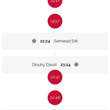
19:42
19:57
22:24
Semerád Erik
Dlouhý David
23:24
20:41
20:48