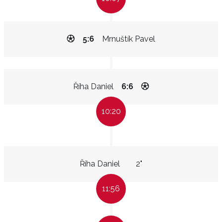
5:6
Mrnuštík Pavel
Říha Daniel
6:6
10:20
Říha Daniel
2"
11:56