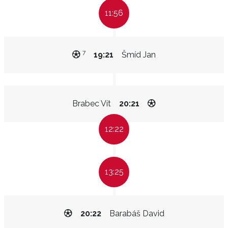
11:56
7
19:21
Šmíd Jan
Brabec Vít
20:21
12:22
13:25
20:22
Barabáš David