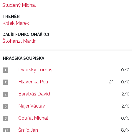
Studený Michal
TRENÉR
Kršek Marek
DALŠÍ FUNKCIONÁŘ (C)
Štohanzl Martin
HRÁČSKÁ SOUPISKA
Dvorský Tomáš
0/0
1
Hlavenka Petr
2"
0/0
2
Barabáš David
2/0
4
Najer Václav
2/0
6
Coufal Michal
0/0
8
Šmíd Jan
8/3
13