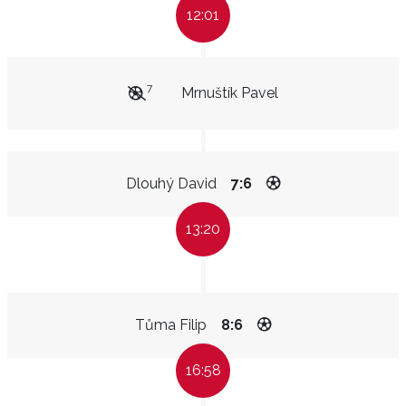
12:01
7
Mrnuštík Pavel
Dlouhý David
7:6
13:20
Tůma Filip
8:6
16:58