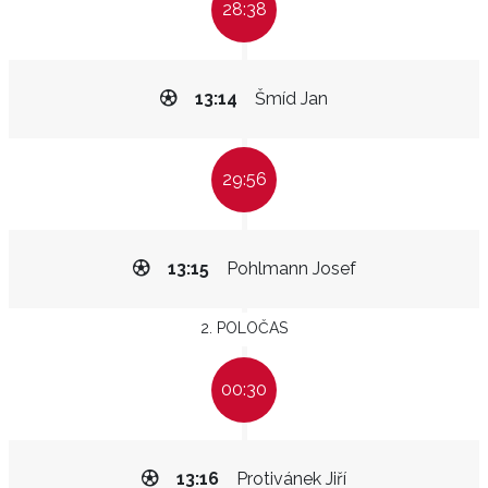
28:38
13:14
Šmíd Jan
29:56
13:15
Pohlmann Josef
2. POLOČAS
00:30
13:16
Protivánek Jiří