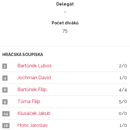
Delegát
–
Počet diváků
75
HRÁČSKÁ SOUPISKA
Bartůněk Luboš
2/0
3
Jochman David
1/0
4
Bartůněk Filip
4/4
8
Tůma Filip
5/0
9
Klusáček Jakub
0/0
14
Honc Jaroslav
1/0
16