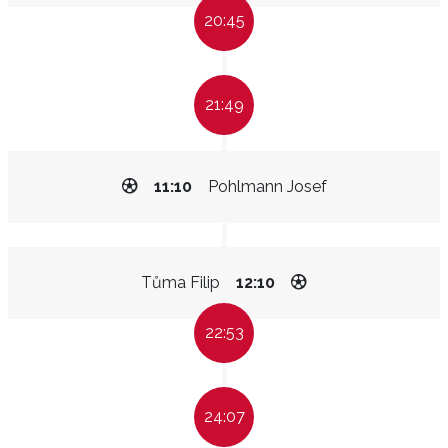
20:45
21:49
11:10
Pohlmann Josef
Tůma Filip
12:10
22:53
24:07