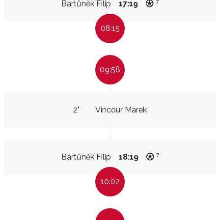
7
Bartůněk Filip
17:19
08:15
09:58
2"
Vincour Marek
7
Bartůněk Filip
18:19
10:02