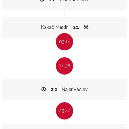
Kakač Martin
2:1
03:14
04:38
2:2
Najer Václav
05:42