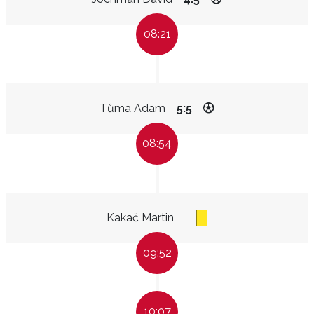
08:21
Tůma Adam
5:5
08:54
Kakač Martin
09:52
10:07