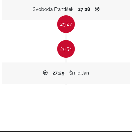
Svoboda František
27:28
29:27
29:54
27:29
Šmíd Jan