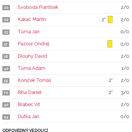
Svoboda František
2/0
20
Kakač Martin
2"
2/0
22
Tůma Jan
0/0
23
Pazour Ondřej
0/0
37
Dlouhý David
2/0
38
Tůma Adam
1/0
42
Koníček Tomáš
2"
2/0
55
Říha Daniel
2"
3/0
70
Brabec Vít
2/0
90
Dufka Jan
0/0
94
ODPOVĚDNÝ VEDOUCÍ