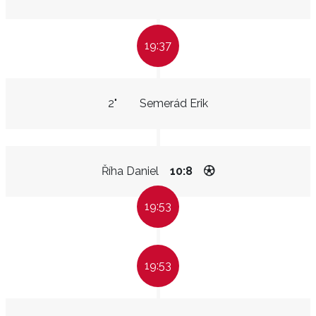
19:37
2"
Semerád Erik
Říha Daniel
10:8
19:53
19:53