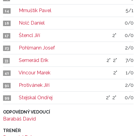
Mrnuštík Pavel
5/1
14
Nolč Daniel
0/0
16
Štencl Jiří
2"
0/0
17
Pohlmann Josef
2/0
23
Semerád Erik
2"
2"
7/0
33
Vincour Marek
2"
1/0
41
Protivánek Jiří
2/0
91
Stejskal Ondřej
2"
2"
0/0
99
ODPOVĚDNÝ VEDOUCÍ
Barabáš David
TRENÉR