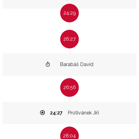
24:29
26:27
Barabáš David
26:56
24:27
Protivánek Jiří
28:04