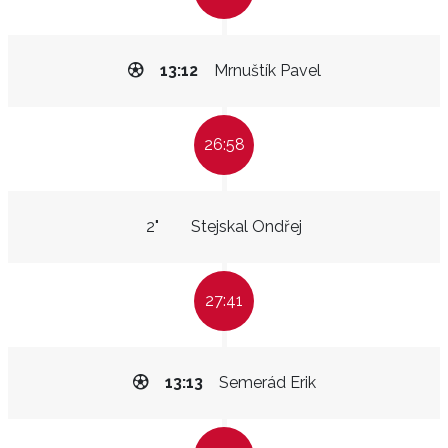
13:12
Mrnuštík Pavel
26:58
2"
Stejskal Ondřej
27:41
13:13
Semerád Erik