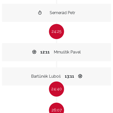
Semerád Petr
24:25
12:11
Mrnuštík Pavel
Bartůněk Luboš
13:11
24:40
26:07