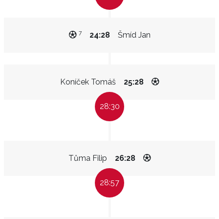
7
24:28
Šmíd Jan
Koníček Tomáš
25:28
28:30
Tůma Filip
26:28
28:57