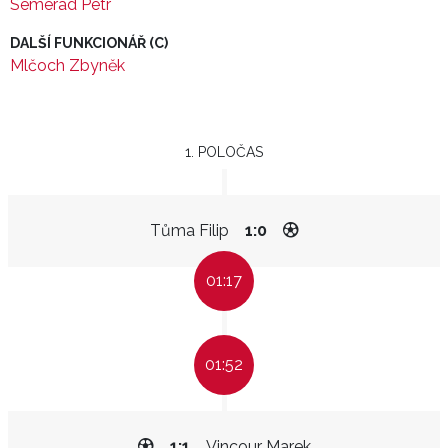
Semerád Petr
DALŠÍ FUNKCIONÁŘ (C)
Mlčoch Zbyněk
1. POLOČAS
Tůma Filip
1:0
01:17
01:52
1:1
Vincour Marek