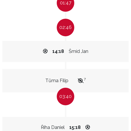
01:47
02:46
14:18
Šmíd Jan
7
Tůma Filip
03:40
Říha Daniel
15:18