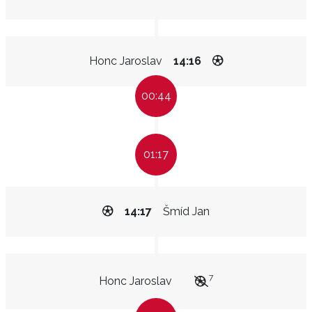
Honc Jaroslav
14:16
00:44
01:17
14:17
Šmíd Jan
7
Honc Jaroslav