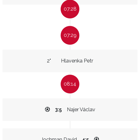
07:28
07:29
2"
Hlavenka Petr
08:14
3:5
Najer Václav
Jochman David
4:5