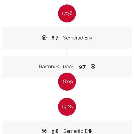
17:38
8:7
Semerád Erik
Bartůněk Luboš
9:7
18:09
19:28
9:8
Semerád Erik