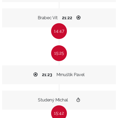
Brabec Vít
21:22
14:47
15:25
21:23
Mrnuštík Pavel
Studený Michal
15:42