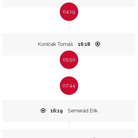
04:19
Koníček Tomáš
16:18
05:50
07:44
16:19
Semerád Erik