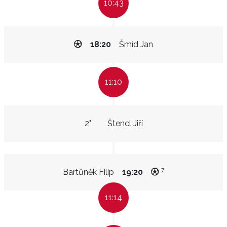
10:43
18:20
Šmíd Jan
11:10
2"
Štencl Jiří
7
Bartůněk Filip
19:20
11:14