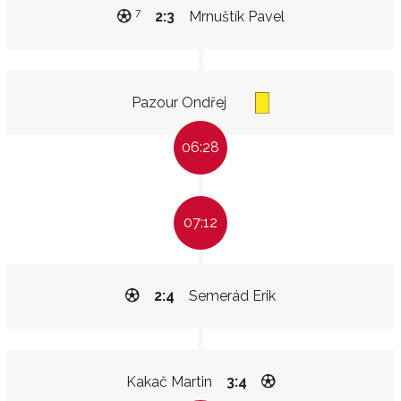
7
2:3
Mrnuštík Pavel
Pazour Ondřej
06:28
07:12
2:4
Semerád Erik
Kakač Martin
3:4