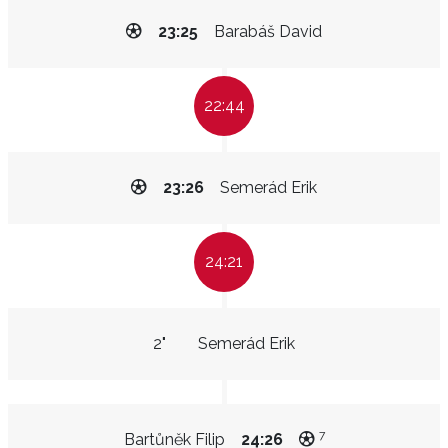
23:25
Barabáš David
22:44
23:26
Semerád Erik
24:21
2"
Semerád Erik
7
Bartůněk Filip
24:26