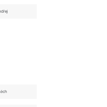
dřej
těch