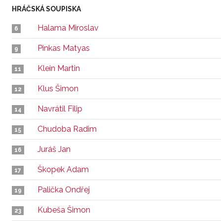
HRÁČSKÁ SOUPISKA
Halama Miroslav
6
Pinkas Matyas
9
Klein Martin
11
Klus Šimon
12
Navrátil Filip
14
Chudoba Radim
15
Juráš Jan
16
Škopek Adam
17
Palička Ondřej
19
Kubeša Šimon
23