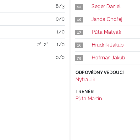
8/3
Seger Daniel
12
0/0
Janda Ondřej
16
1/0
Půta Matyáš
17
2"
2"
1/0
Hrudník Jakub
18
0/0
Hofman Jakub
79
ODPOVĚDNÝ VEDOUCÍ
Nytra Jiří
TRENÉR
Půta Martin