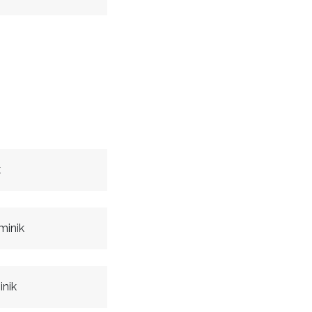
k
minik
nik