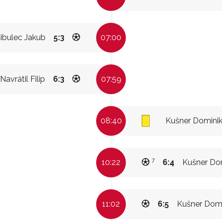
ibulec Jakub
5:3
07:00
Navrátil Filip
6:3
07:59
08:40
Kušner Domini
7
10:22
6:4
Kušner Do
11:02
6:5
Kušner Domi