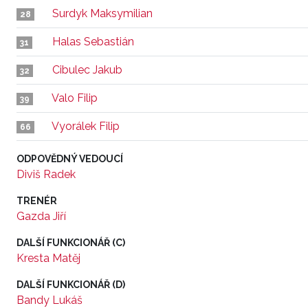
Surdyk Maksymilian
28
Halas Sebastián
31
Cibulec Jakub
32
Valo Filip
39
Vyorálek Filip
66
ODPOVĚDNÝ VEDOUCÍ
Diviš Radek
TRENÉR
Gazda Jiří
DALŠÍ FUNKCIONÁŘ (C)
Kresta Matěj
DALŠÍ FUNKCIONÁŘ (D)
Bandy Lukáš