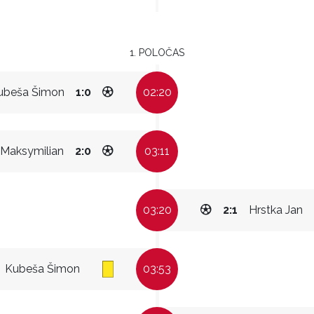
1. POLOČAS
ubeša Šimon
1:0
02:20
 Maksymilian
2:0
03:11
03:20
2:1
Hrstka Jan
Kubeša Šimon
03:53