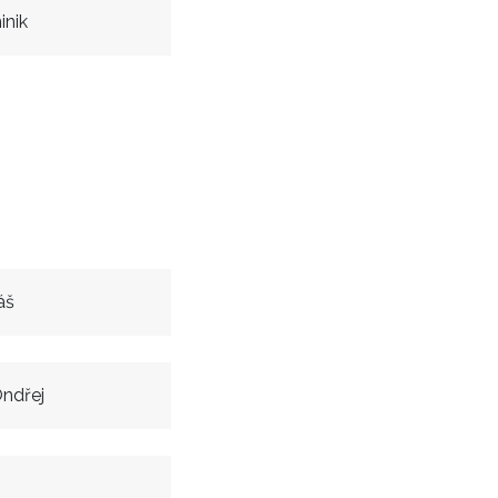
inik
áš
ndřej