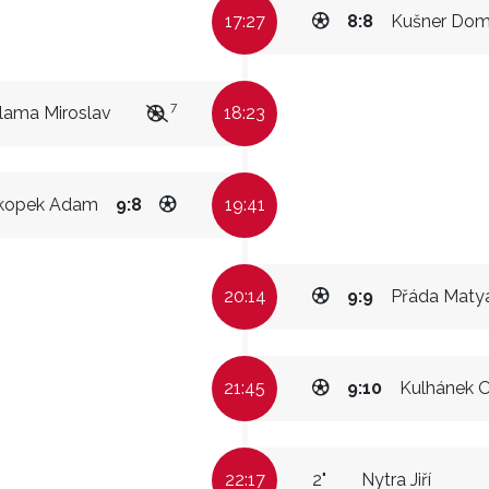
17:27
8:8
Kušner Dom
7
lama Miroslav
18:23
kopek Adam
9:8
19:41
20:14
9:9
Přáda Maty
21:45
9:10
Kulhánek O
22:17
2"
Nytra Jiří