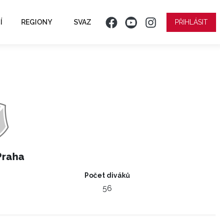
Í
REGIONY
SVAZ
PŘIHLÁSIT
Praha
Počet diváků
56