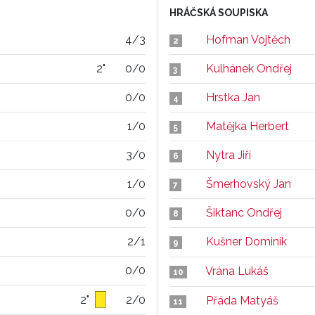
HRÁČSKÁ SOUPISKA
4/3
Hofman Vojtěch
2
2"
0/0
Kulhánek Ondřej
3
0/0
Hrstka Jan
4
1/0
Matějka Herbert
5
3/0
Nytra Jiří
6
1/0
Šmerhovský Jan
7
0/0
Šiktanc Ondřej
8
2/1
Kušner Dominik
9
0/0
Vrána Lukáš
10
2"
2/0
Přáda Matyáš
11