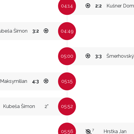
04:14
2:2
Kušner Domi
ubeša Šimon
3:2
04:49
05:00
3:3
Šmerhovský
 Maksymilian
4:3
05:15
Kubeša Šimon
2"
05:52
7
05:56
Hrstka Jan