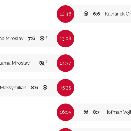
12:46
6:6
Kulhánek On
7
a Miroslav
7:6
13:08
7
lama Miroslav
14:37
 Maksymilian
8:6
15:35
16:05
8:7
Hofman Voj