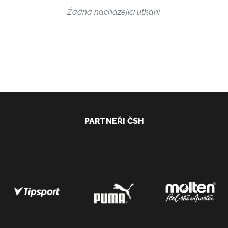
Žádná nacházející utkání.
PARTNEŘI ČSH