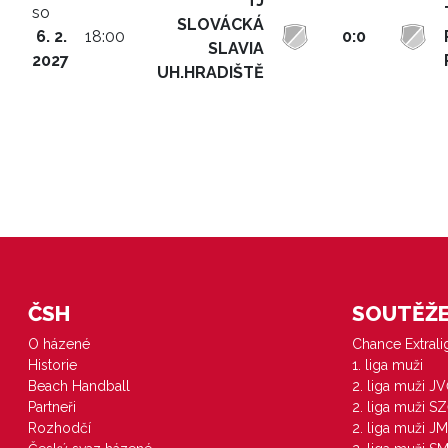
TJ
so
SLOVÁCKÁ
6. 2.
18:00
0:0
SLAVIA
2027
UH.HRADIŠTĚ
ČSH
SOUTĚŽE 
O házené
Chance Extral
Historie
1. liga muži
Beach Handball
2. liga muži J
Partneři
2. liga muži S
Rozhodčí
2. liga muži JM