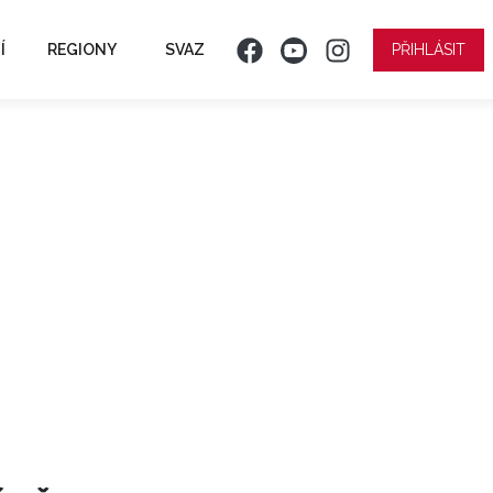
Í
REGIONY
SVAZ
PŘIHLÁSIT