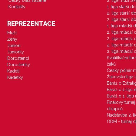
Český svaz házené
2. liga muži S
Kontakty
1. liga starší d
2. liga starší 
2. liga starší 
REPREZENTACE
1. liga mladší 
2. liga mladší
Muži
2. liga mladší
Ženy
2. liga mladší
Junioři
2. liga mladší
Juniorky
Kvalifikační tu
Dorostenci
žáků
Dorostenky
Český pohár 
Kadeti
Žákovská liga 
Kadetky
Baráž o Extral
Baráž o 1.ligu
Baráž o 1. lig
Finálový turna
chlapců
Nadstavba 2. l
ODM - turnaj c