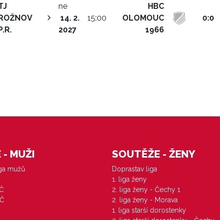
TJ
ne
HBC
ROŽNOV
14. 2.
15:00
OLOMOUC
0:0
P.R.
2027
1966
- MUŽI
SOUTĚŽE - ŽENY
iga mužů
Doprastav liga
1. liga ženy
VČ
2. liga ženy - Čechy 1
ZČ
2. liga ženy - Morava
1. liga starší dorostenky