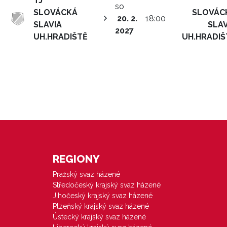
TJ
so
SLOVÁCKÁ
SLOVÁC
20. 2.
18:00
SLAVIA
SLAV
2027
UH.HRADIŠTĚ
UH.HRADIŠ
REGIONY
Pražský svaz házené
Středočeský krajský svaz házené
Jihočeský krajský svaz házené
Plzeňský krajský svaz házené
Ústecký krajský svaz házené