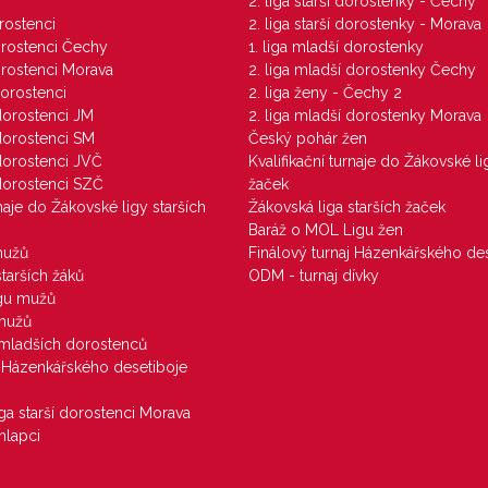
M
2. liga starší dorostenky - Čechy
orostenci
2. liga starší dorostenky - Morava
dorostenci Čechy
1. liga mladší dorostenky
dorostenci Morava
2. liga mladší dorostenky Čechy
dorostenci
2. liga ženy - Čechy 2
 dorostenci JM
2. liga mladší dorostenky Morava
 dorostenci SM
Český pohár žen
 dorostenci JVČ
Kvalifikační turnaje do Žákovské li
 dorostenci SZČ
žaček
rnaje do Žákovské ligy starších
Žákovská liga starších žaček
Baráž o MOL Ligu žen
mužů
Finálový turnaj Házenkářského des
starších žáků
ODM - turnaj dívky
igu mužů
 mužů
u mladších dorostenců
j Házenkářského desetiboje
iga starší dorostenci Morava
hlapci