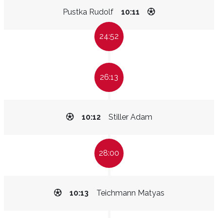
Pustka Rudolf
10:11
24:52
26:13
10:12
Stiller Adam
28:00
10:13
Teichmann Matyas