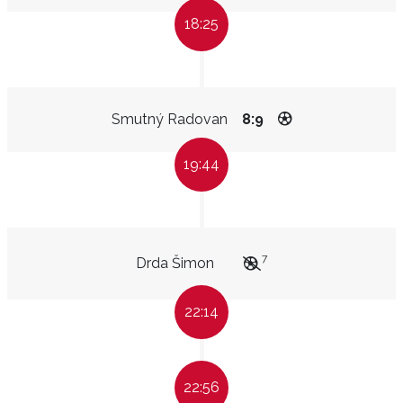
18:25
Smutný Radovan
8:9
19:44
7
Drda Šimon
22:14
22:56