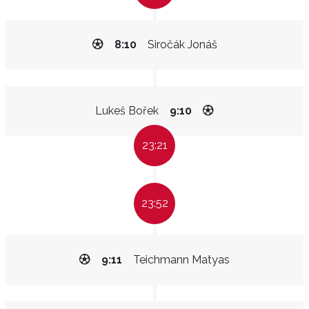
8:10
Siročák Jonáš
Lukeš Bořek
9:10
23:21
23:52
9:11
Teichmann Matyas