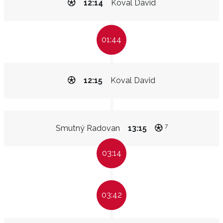
12:14
Koval David
01:44
12:15
Koval David
7
Smutný Radovan
13:15
03:14
03:42