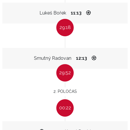
Lukeš Bořek
11:13
29:18
Smutný Radovan
12:13
29:52
2. POLOČAS
00:22