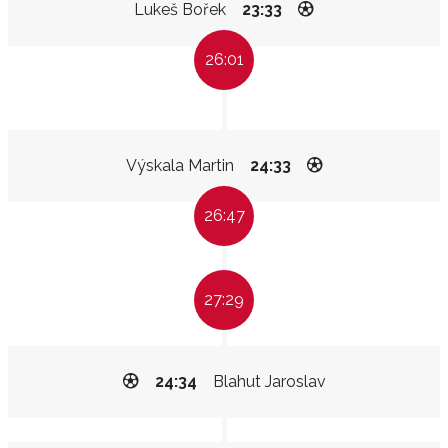
Lukeš Bořek
23:33
26:01
Výskala Martin
24:33
26:47
27:29
24:34
Blahut Jaroslav