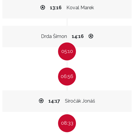
13:16
Koval Marek
Drda Šimon
14:16
05:10
06:56
14:17
Siročák Jonáš
08:33