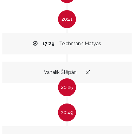
20:21
17:29
Teichmann Matyas
Vahalík Štěpán
2"
20:25
20:49