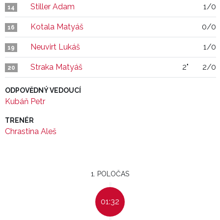
Stiller Adam
1/0
14
Kotala Matyáš
0/0
16
Neuvirt Lukáš
1/0
19
Straka Matyáš
2"
2/0
20
ODPOVĚDNÝ VEDOUCÍ
Kubáň Petr
TRENÉR
Chrastina Aleš
1. POLOČAS
01:32