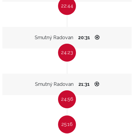
22:44
Smutný Radovan
20:31
24:23
Smutný Radovan
21:31
24:56
25:16