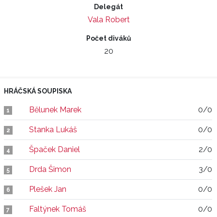
Delegát
Vala Robert
Počet diváků
20
HRÁČSKÁ SOUPISKA
Bělunek Marek
0/0
1
Stanka Lukáš
0/0
2
Špaček Daniel
2/0
4
Drda Šimon
3/0
5
Plešek Jan
0/0
6
Faltýnek Tomáš
0/0
7