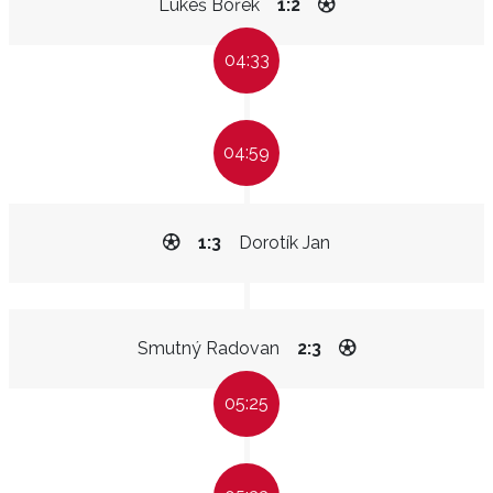
Lukeš Bořek
1:2
04:33
04:59
1:3
Dorotík Jan
Smutný Radovan
2:3
05:25