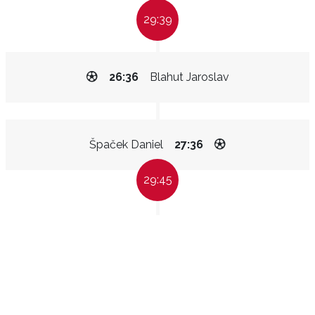
29:39
26:36
Blahut Jaroslav
Špaček Daniel
27:36
29:45