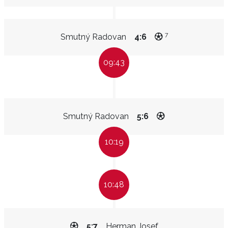
7
Smutný Radovan
4:6
09:43
Smutný Radovan
5:6
10:19
10:48
5:7
Herman Josef