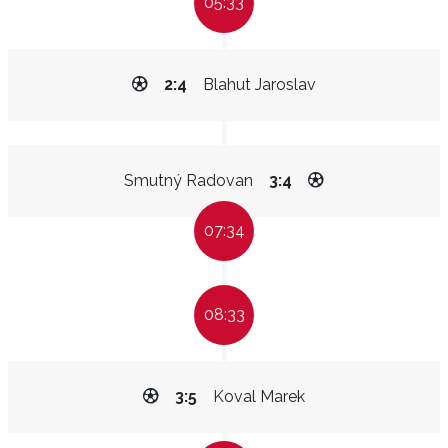
05:33
2:4
Blahut Jaroslav
Smutný Radovan
3:4
07:34
08:33
3:5
Koval Marek