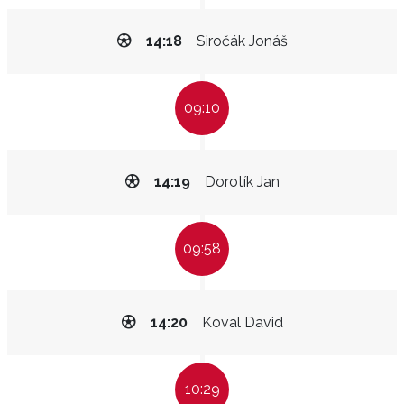
14:18
Siročák Jonáš
09:10
14:19
Dorotík Jan
09:58
14:20
Koval David
10:29