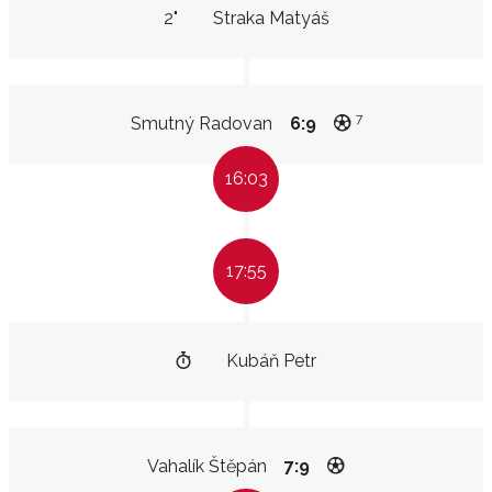
2"
Straka Matyáš
7
Smutný Radovan
6:9
16:03
17:55
Kubáň Petr
Vahalík Štěpán
7:9