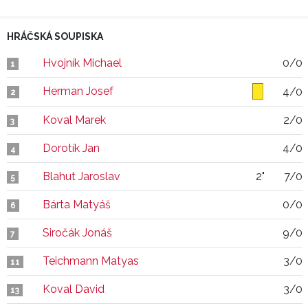
HRÁČSKÁ SOUPISKA
Hvojník Michael
0/0
1
Herman Josef
4/0
2
Koval Marek
2/0
3
Dorotík Jan
4/0
4
Blahut Jaroslav
2"
7/0
5
Bárta Matyáš
0/0
6
Siročák Jonáš
9/0
7
Teichmann Matyas
3/0
11
Koval David
3/0
13