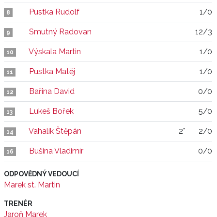
Pustka Rudolf
1/0
8
Smutný Radovan
12/3
9
Výskala Martin
1/0
10
Pustka Matěj
1/0
11
Bařina David
0/0
12
Lukeš Bořek
5/0
13
Vahalík Štěpán
2"
2/0
14
Bušina Vladimír
0/0
16
ODPOVĚDNÝ VEDOUCÍ
Marek st. Martin
TRENÉR
Jaroň Marek