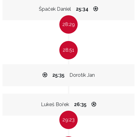
Špaček Daniel
25:34
28:29
28:51
25:35
Dorotík Jan
Lukeš Bořek
26:35
29:23