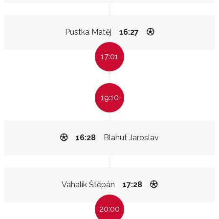
Pustka Matěj
16:27
17:01
19:10
16:28
Blahut Jaroslav
Vahalík Štěpán
17:28
20:00