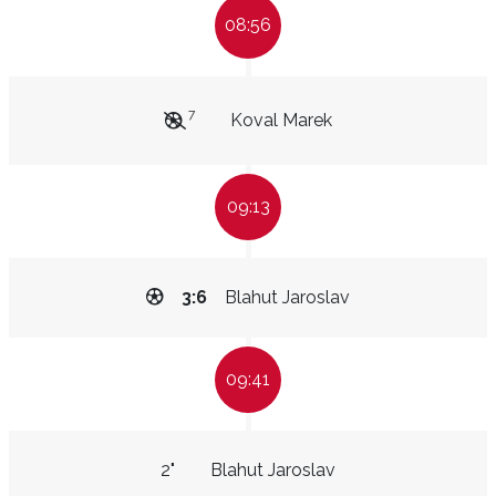
08:56
7
Koval Marek
09:13
3:6
Blahut Jaroslav
09:41
2"
Blahut Jaroslav