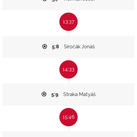
13:37
5:8
Siročák Jonáš
14:33
5:9
Straka Matyáš
15:46