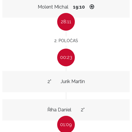
Molent Michal
19:10
28:11
2. POLOČAS
00:23
2"
Jurík Martin
Říha Daniel
2"
01:09