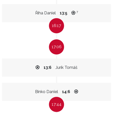
7
Říha Daniel
13:5
16:17
17:06
13:6
Jurík Tomáš
Binko Daniel
14:6
17:44