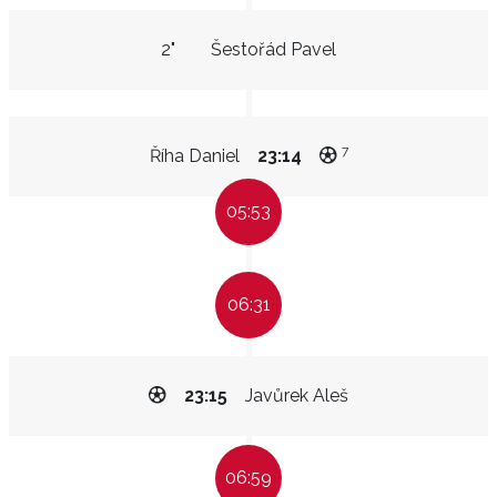
2"
Šestořád Pavel
7
Říha Daniel
23:14
05:53
06:31
23:15
Javůrek Aleš
06:59