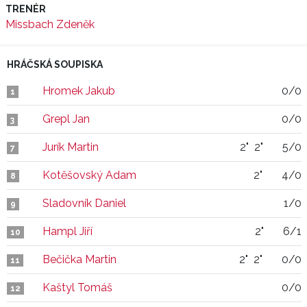
TRENÉR
Missbach Zdeněk
HRÁČSKÁ SOUPISKA
Hromek Jakub
0/0
1
Grepl Jan
0/0
3
Jurík Martin
2"
2"
5/0
7
Kotěšovský Adam
2"
4/0
8
Sladovník Daniel
1/0
9
Hampl Jiří
2"
6/1
10
Bečička Martin
2"
2"
0/0
11
Kaštyl Tomáš
0/0
12