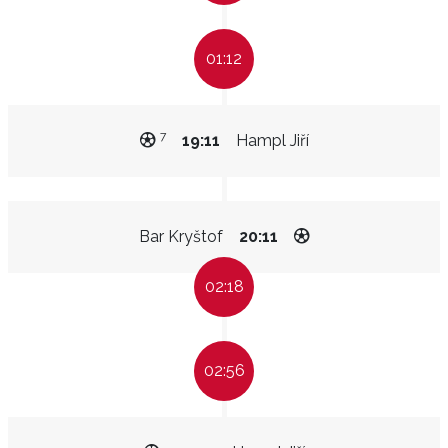
01:12
7
19:11
Hampl Jiří
Bar Kryštof
20:11
02:18
02:56