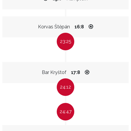
Korvas Štěpán
16:8
23:25
Bar Kryštof
17:8
24:12
24:47