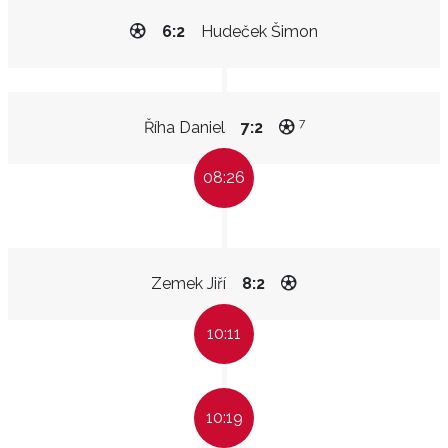
6:2
Hudeček Šimon
7
Říha Daniel
7:2
08:26
Zemek Jiří
8:2
10:11
10:19