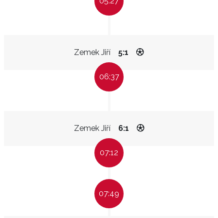
05:27
Zemek Jiří
5:1
06:37
Zemek Jiří
6:1
07:12
07:49