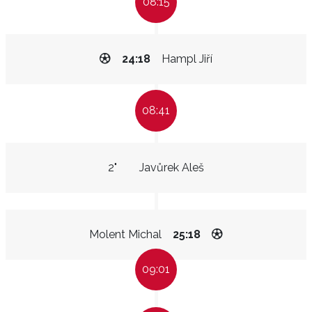
08:15
24:18
Hampl Jiří
08:41
2"
Javůrek Aleš
Molent Michal
25:18
09:01