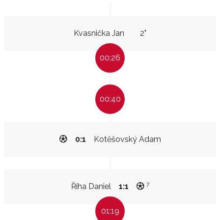
Kvasnička Jan
2"
00:26
00:40
0:1
Kotěšovský Adam
7
Říha Daniel
1:1
01:19