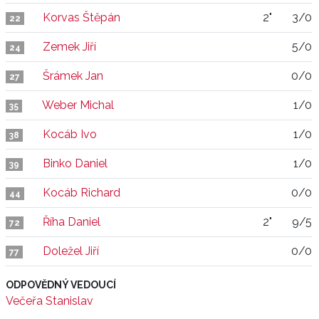
Korvas Štěpán
2"
3/0
22
Zemek Jiří
5/0
24
Šrámek Jan
0/0
27
Weber Michal
1/0
35
Kocáb Ivo
1/0
38
Binko Daniel
1/0
39
Kocáb Richard
0/0
44
Říha Daniel
2"
9/5
72
Doležel Jiří
0/0
77
ODPOVĚDNÝ VEDOUCÍ
Večeřa Stanislav