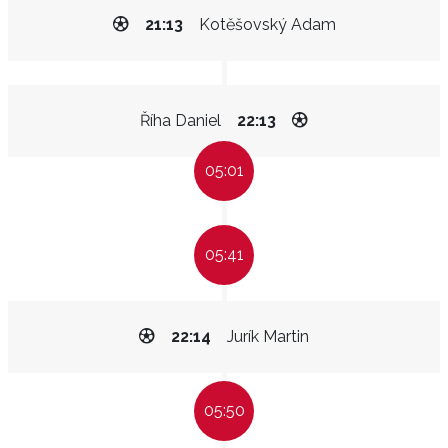
21:13
Kotěšovský Adam
Říha Daniel
22:13
05:01
05:41
22:14
Jurík Martin
05:50