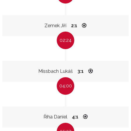
Zemek Jiří
2:1
02:24
Missbach Lukáš
3:1
04:00
Říha Daniel
4:1