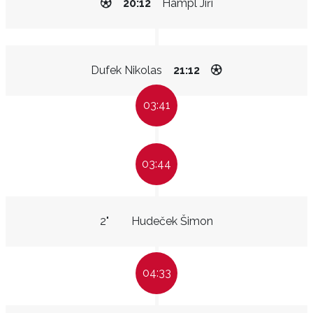
20:12
Hampl Jiří
Dufek Nikolas
21:12
03:41
03:44
2"
Hudeček Šimon
04:33