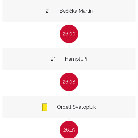
2"
Bečička Martin
26:00
2"
Hampl Jiří
26:08
Ordelt Svatopluk
26:15