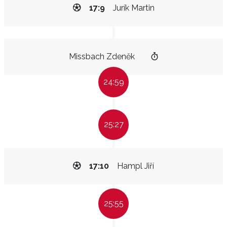
17:9
Jurík Martin
Missbach Zdeněk
24:59
25:27
17:10
Hampl Jiří
25:55