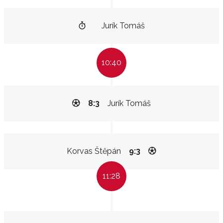
Jurík Tomáš
10:40
8:3
Jurík Tomáš
Korvas Štěpán
9:3
11:28