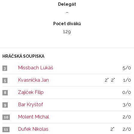
Delegát
–
Počet diváků
129
HRÁČSKÁ SOUPISKA
Missbach Lukáš
5/0
3
Kvasnička Jan
2"
2"
1/0
5
Zajíček Filip
0/0
8
Bar Kryštof
3/0
9
Molent Michal
2/0
10
Dufek Nikolas
2"
2/0
11