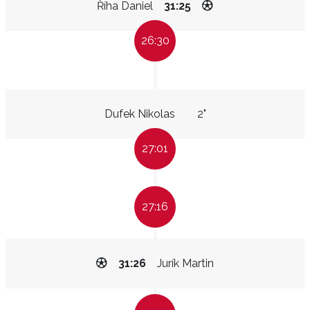
Říha Daniel
31:25
26:30
Dufek Nikolas
2"
27:01
27:16
31:26
Jurík Martin