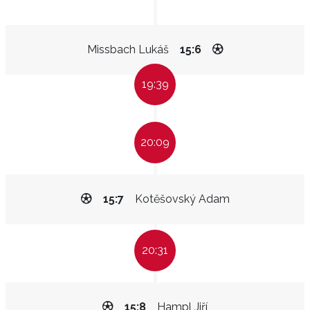
Missbach Lukáš
15:6
19:39
20:09
15:7
Kotěšovský Adam
20:31
15:8
Hampl Jiří