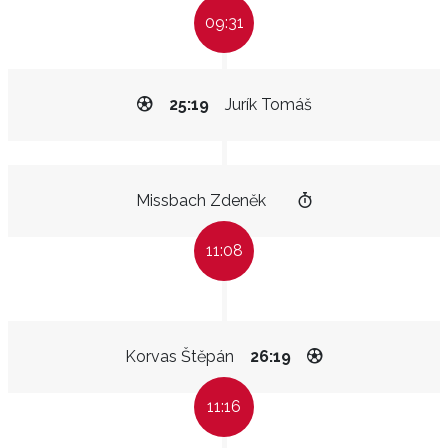
09:31
25:19
Jurík Tomáš
Missbach Zdeněk
11:08
Korvas Štěpán
26:19
11:16