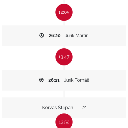
12:05
26:20
Jurík Martin
13:47
26:21
Jurík Tomáš
Korvas Štěpán
2"
13:52