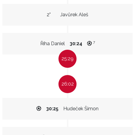
2"
Javůrek Aleš
7
Říha Daniel
30:24
25:29
26:02
30:25
Hudeček Šimon