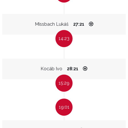
Missbach Lukáš
27:21
14:23
Kocáb Ivo
28:21
15:29
19:01