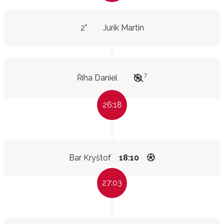
2"
Jurík Martin
7
Říha Daniel
26:18
Bar Kryštof
18:10
27:03