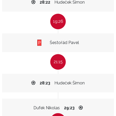
28:22
Hudeček Šimon
19:26
Šestořád Pavel
P
21:15
28:23
Hudeček Šimon
Dufek Nikolas
29:23