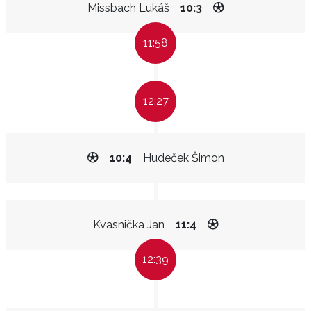
Missbach Lukáš
10:3
11:58
12:27
10:4
Hudeček Šimon
Kvasnička Jan
11:4
12:39