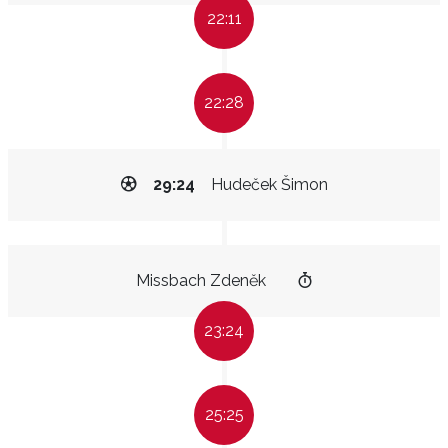
22:11
22:28
29:24
Hudeček Šimon
Missbach Zdeněk
23:24
25:25