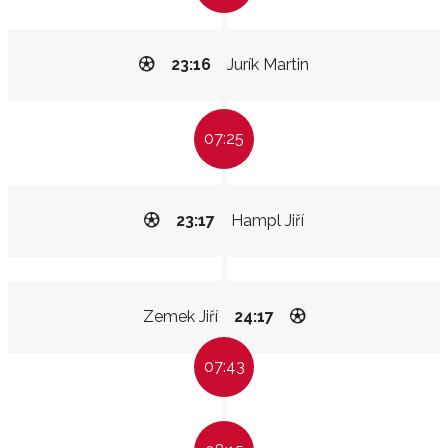
23:16
Jurík Martin
07:25
23:17
Hampl Jiří
Zemek Jiří
24:17
07:43