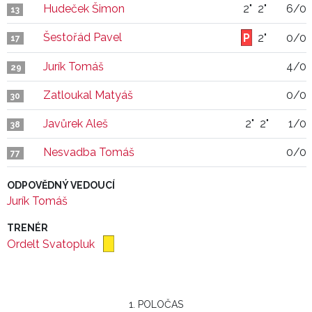
Hudeček Šimon
2"
2"
6/0
13
Šestořád Pavel
2"
0/0
17
Jurík Tomáš
4/0
29
Zatloukal Matyáš
0/0
30
Javůrek Aleš
2"
2"
1/0
38
Nesvadba Tomáš
0/0
77
ODPOVĚDNÝ VEDOUCÍ
Jurík Tomáš
TRENÉR
Ordelt Svatopluk
1. POLOČAS