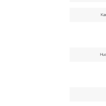
Ka
Hu