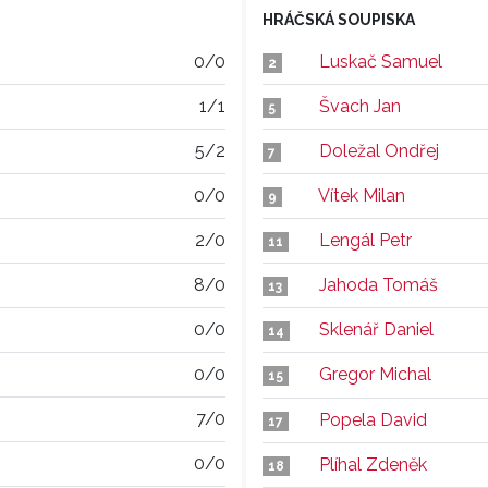
HRÁČSKÁ SOUPISKA
0/0
Luskač Samuel
2
1/1
Švach Jan
5
5/2
Doležal Ondřej
7
0/0
Vítek Milan
9
2/0
Lengál Petr
11
8/0
Jahoda Tomáš
13
0/0
Sklenář Daniel
14
0/0
Gregor Michal
15
7/0
Popela David
17
0/0
Plíhal Zdeněk
18