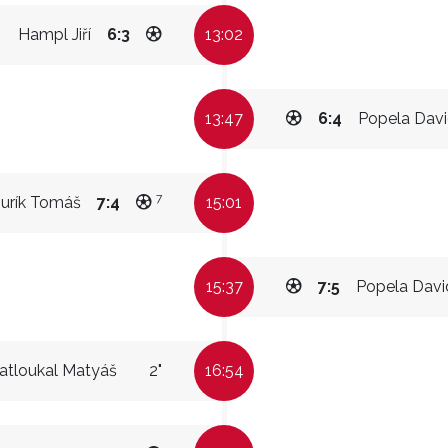
Hampl Jiří
6:3
13:02
13:47
6:4
Popela Dav
7
Jurík Tomáš
7:4
15:01
15:37
7:5
Popela Davi
atloukal Matyáš
2"
16:54