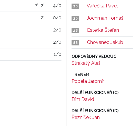
2"
2"
4/0
Vařečka Pavel
20
2"
0/0
Jochman Tomáš
26
2/0
Esterka Štefan
28
2/0
Chovanec Jakub
88
1/0
ODPOVĚDNÝ VEDOUCÍ
Strakatý Aleš
TRENÉR
Popela Jaromír
DALŠÍ FUNKCIONÁŘ (C)
Bím David
DALŠÍ FUNKCIONÁŘ (D)
Řezníček Jan