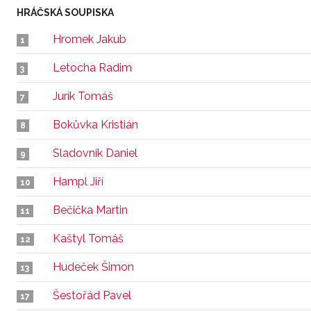
HRÁČSKÁ SOUPISKA
Hromek Jakub
1
Letocha Radim
3
Jurík Tomáš
7
Bokůvka Kristián
8
Sladovník Daniel
9
Hampl Jiří
10
Bečička Martin
11
Kaštyl Tomáš
12
Hudeček Šimon
13
Šestořád Pavel
17