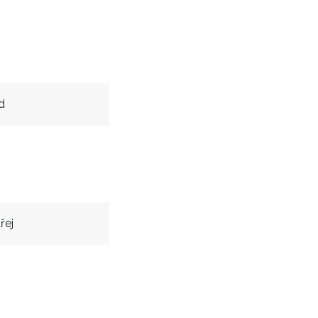
d
řej