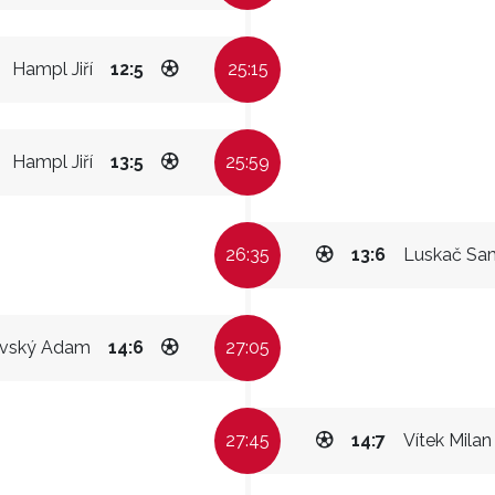
Hampl Jiří
12:5
25:15
Hampl Jiří
13:5
25:59
26:35
13:6
Luskač Sa
vský Adam
14:6
27:05
27:45
14:7
Vítek Milan