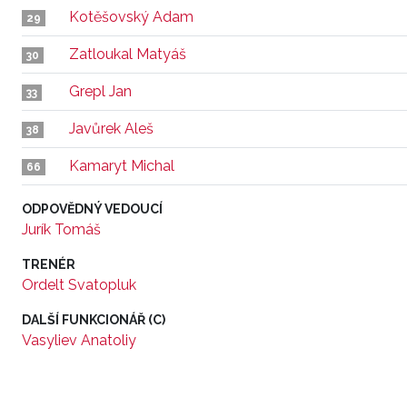
Kotěšovský Adam
29
Zatloukal Matyáš
30
Grepl Jan
33
Javůrek Aleš
38
Kamaryt Michal
66
ODPOVĚDNÝ VEDOUCÍ
Jurík Tomáš
TRENÉR
Ordelt Svatopluk
DALŠÍ FUNKCIONÁŘ (C)
Vasyliev Anatoliy