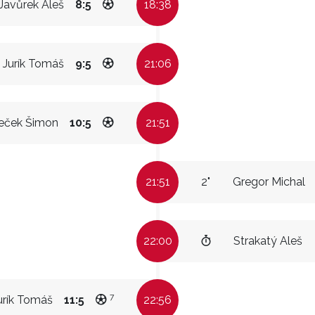
Javůrek Aleš
8:5
18:38
Jurík Tomáš
9:5
21:06
eček Šimon
10:5
21:51
21:51
2"
Gregor Michal
22:00
Strakatý Aleš
7
urík Tomáš
11:5
22:56