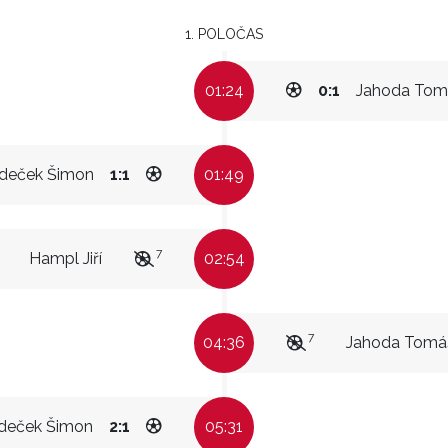
1. POLOČAS
01:24
0:1
Jahoda Tom
deček Šimon
1:1
01:49
7
Hampl Jiří
02:54
7
04:36
Jahoda Tomá
deček Šimon
2:1
05:31