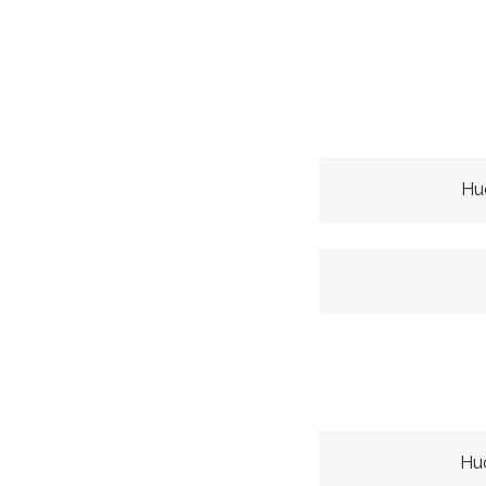
Hu
Hu