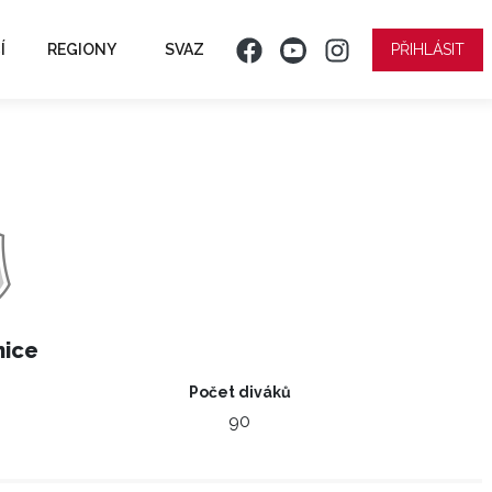
Í
REGIONY
SVAZ
PŘIHLÁSIT
nice
Počet diváků
90