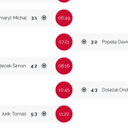
maryt Michal
3:1
06:49
07:21
3:2
Popela Davi
deček Šimon
4:2
08:16
10:45
4:3
Doležal Ond
Jurík Tomáš
5:3
11:22