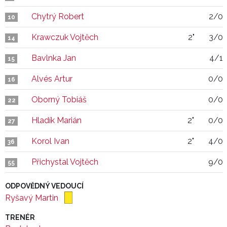
Chytrý Robert
2/0
10
Krawczuk Vojtěch
2"
3/0
14
Bavlnka Jan
4/1
15
Alvés Artur
0/0
16
Oborný Tobiáš
0/0
22
Hladík Marián
2"
0/0
27
Korol Ivan
2"
4/0
36
Přichystal Vojtěch
9/0
55
ODPOVĚDNÝ VEDOUCÍ
Ryšavý Martin
TRENÉR