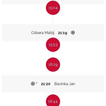
15:04
Oškera Matěj
21:19
15:53
16:29
7
21:20
Bavlnka Jan
16:44