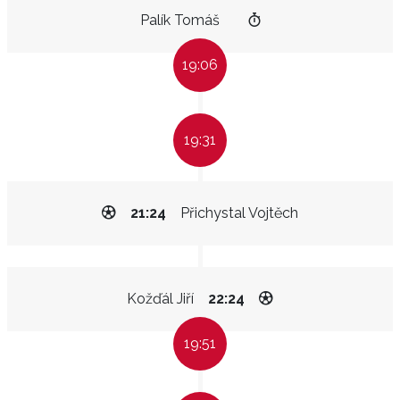
Palík Tomáš
19:06
19:31
21:24
Přichystal Vojtěch
Kožďál Jiří
22:24
19:51