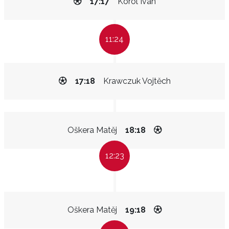
17:17
Korol Ivan
11:24
17:18
Krawczuk Vojtěch
Oškera Matěj
18:18
12:23
Oškera Matěj
19:18