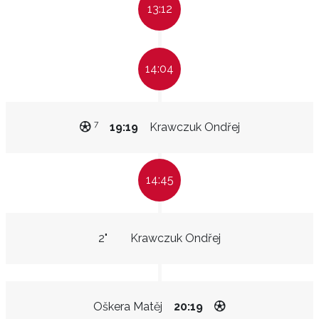
13:12
14:04
7
19:19
Krawczuk Ondřej
14:45
2"
Krawczuk Ondřej
Oškera Matěj
20:19