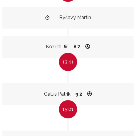
Ryšavý Martin
Kožďál Jiří
8:2
13:41
Galus Patrik
9:2
15:01