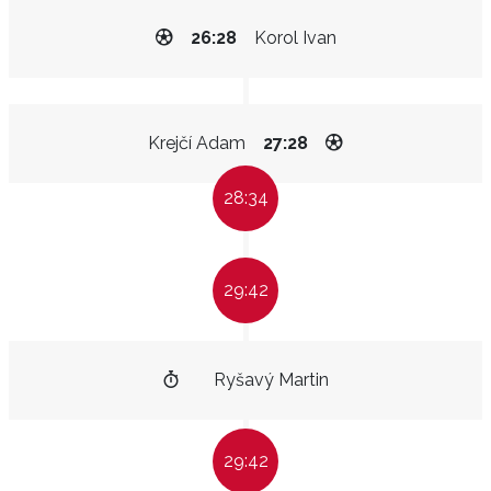
26:28
Korol Ivan
Krejčí Adam
27:28
28:34
29:42
Ryšavý Martin
29:42