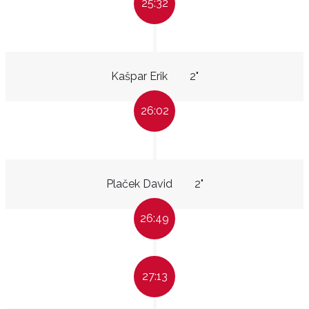
25:32
Kašpar Erik
2"
26:02
Plaček David
2"
26:49
27:13