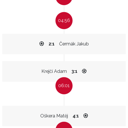
04:56
2:1
Čermák Jakub
Krejčí Adam
3:1
06:01
Oškera Matěj
4:1