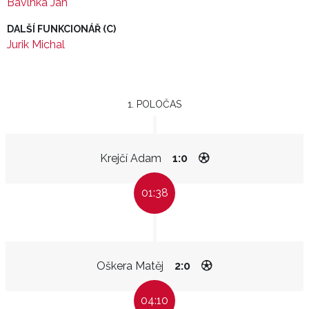
Bavlnka Jan
DALŠÍ FUNKCIONÁŘ (C)
Jurik Michal
1. POLOČAS
Krejčí Adam
1:0
01:38
Oškera Matěj
2:0
04:10