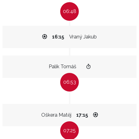
06:48
16:15
Vraný Jakub
Palík Tomáš
06:53
Oškera Matěj
17:15
07:25