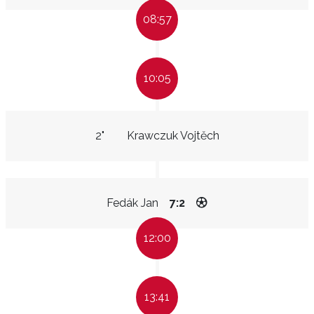
08:57
10:05
2"
Krawczuk Vojtěch
Fedák Jan
7:2
12:00
13:41