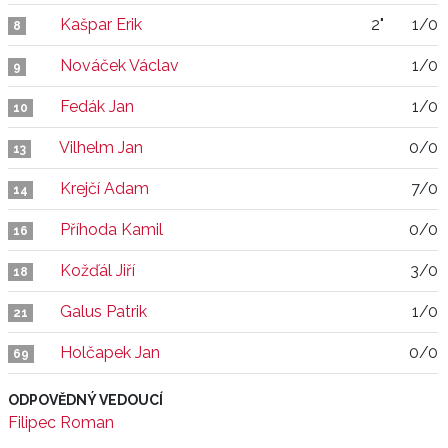
Kašpar Erik
2"
1/0
8
Nováček Václav
1/0
9
Fedák Jan
1/0
10
Vilhelm Jan
0/0
13
Krejčí Adam
7/0
14
Příhoda Kamil
0/0
16
Kožďál Jiří
3/0
18
Galus Patrik
1/0
21
Holčapek Jan
0/0
69
ODPOVĚDNÝ VEDOUCÍ
Filipec Roman