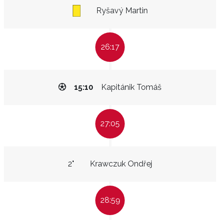
Ryšavý Martin
26:17
15:10
Kapitánik Tomáš
27:05
2"
Krawczuk Ondřej
28:59