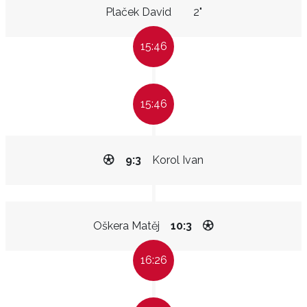
Plaček David
2"
15:46
15:46
9:3
Korol Ivan
Oškera Matěj
10:3
16:26