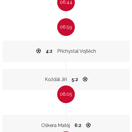
06:44
06:59
4:2
Přichystal Vojtěch
Kožďál Jiří
5:2
08:05
Oškera Matěj
6:2