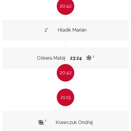
20:42
2"
Hladík Marián
7
Oškera Matěj
23:24
20:42
21:15
7
Krawczuk Ondřej