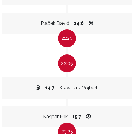
Plaček David
14:6
21:20
22:05
14:7
Krawczuk Vojtěch
Kašpar Erik
15:7
23:25