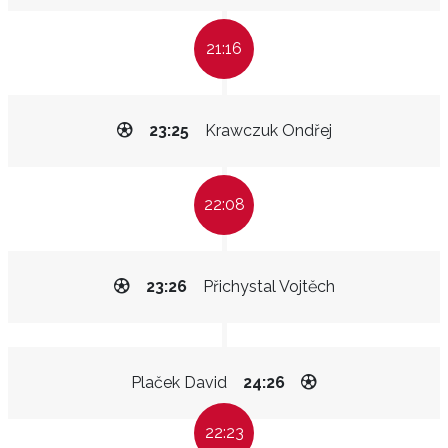
21:16
23:25
Krawczuk Ondřej
22:08
23:26
Přichystal Vojtěch
Plaček David
24:26
22:23