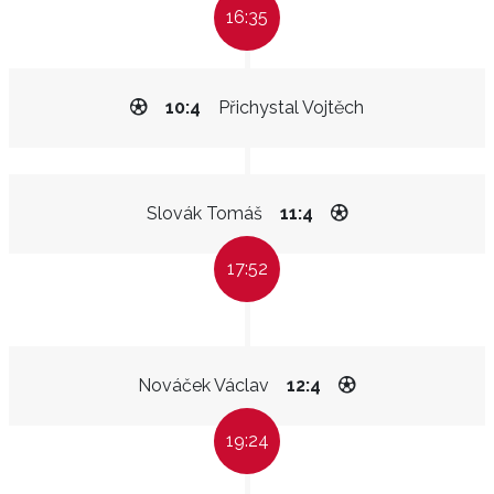
16:35
10:4
Přichystal Vojtěch
Slovák Tomáš
11:4
17:52
Nováček Václav
12:4
19:24