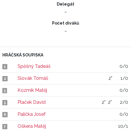
Delegát
–
Počet diváků
–
HRÁČSKÁ SOUPISKA
Spěšný Tadeáš
0/0
1
Slovák Tomáš
2"
1/0
2
Kozmík Matěj
0/0
3
Plaček David
2"
2"
2/0
5
Palička Josef
0/0
6
Oškera Matěj
10/1
7