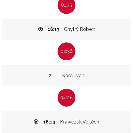
01:35
16:13
Chytrý Robert
02:36
2"
Korol Ivan
04:28
16:14
Krawczuk Vojtěch