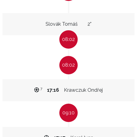
Slovák Tomáš
2"
08:02
08:02
7
17:16
Krawczuk Ondřej
09:10