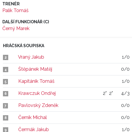
TRENÉR
Palík Tomáš
DALŠÍ FUNKCIONÁŘ (C)
Černý Marek
HRÁČSKÁ SOUPISKA
Vraný Jakub
1/0
2
Štěpánek Matěj
0/0
4
Kapitánik Tomáš
1/0
5
Krawczuk Ondřej
2"
2"
4/3
6
Pavlovský Zdeněk
0/0
7
Černík Michal
0/0
8
Čermák Jakub
1/0
9