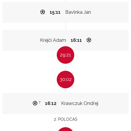
15:11
Bavlnka Jan
Krejčí Adam
16:11
29:21
30:02
7
16:12
Krawczuk Ondřej
2. POLOČAS