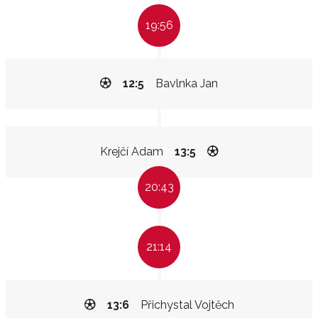
19:56
12:5
Bavlnka Jan
Krejčí Adam
13:5
20:43
21:14
13:6
Přichystal Vojtěch