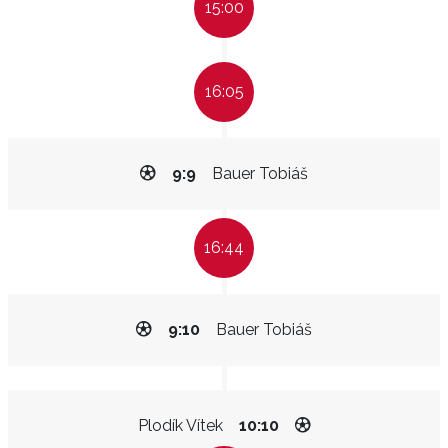
15:00
16:05
9:9
Bauer Tobiáš
16:44
9:10
Bauer Tobiáš
Plodík Vítek
10:10