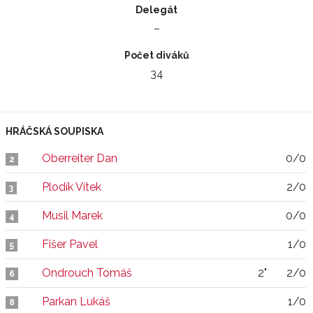
Delegát
–
Počet diváků
34
HRÁČSKÁ SOUPISKA
Oberreiter Dan
0/0
2
Plodík Vítek
2/0
3
Musil Marek
0/0
4
Fišer Pavel
1/0
5
Ondrouch Tomáš
2"
2/0
6
Parkan Lukáš
1/0
8