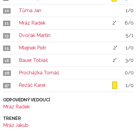
Tůma Jan
1/0
10
Mráz Radek
2"
6/0
11
Dvořák Martin
5/1
13
Mlejnek Petr
2"
1/0
15
Bauer Tobiáš
2"
3/0
16
Procházka Tomáš
0/0
26
Řezáč Karel
1/0
97
ODPOVĚDNÝ VEDOUCÍ
Mráz Radek
TRENÉR
Mráz Jakub