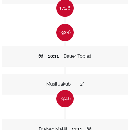
17:28
19:06
10:11
Bauer Tobiáš
Musil Jakub
2"
19:46
Brabec Matěj
11:11