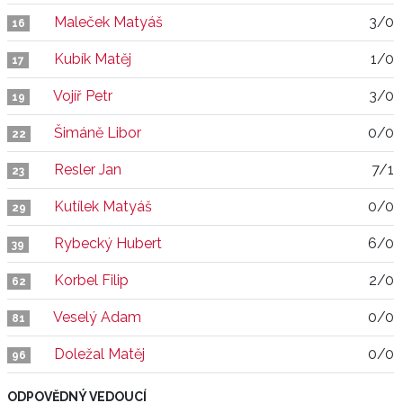
Maleček Matyáš
3/0
16
Kubík Matěj
1/0
17
Vojíř Petr
3/0
19
Šimáně Libor
0/0
22
Resler Jan
7/1
23
Kutílek Matyáš
0/0
29
Rybecký Hubert
6/0
39
Korbel Filip
2/0
62
Veselý Adam
0/0
81
Doležal Matěj
0/0
96
ODPOVĚDNÝ VEDOUCÍ