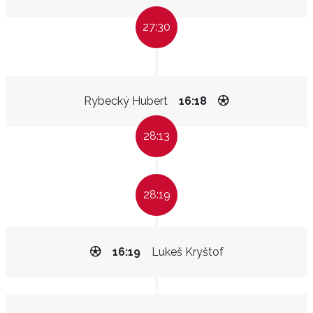
27:30
Rybecký Hubert
16:18
28:13
28:19
16:19
Lukeš Kryštof