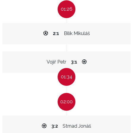
01:26
2:1
Bilík Mikuláš
Vojíř Petr
3:1
01:34
02:00
3:2
Strnad Jonáš