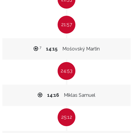
21:57
7
14:15
Mošovský Martin
24:53
14:16
Miklas Samuel
25:12