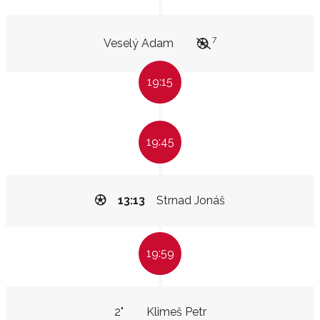
7
Veselý Adam
19:15
19:45
13:13
Strnad Jonáš
19:59
2"
Klimeš Petr