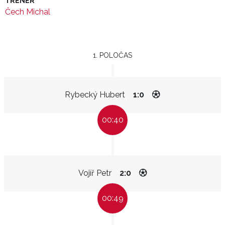
TRENÉR
Čech Michal
1. POLOČAS
Rybecký Hubert
1:0
00:40
Vojíř Petr
2:0
00:49