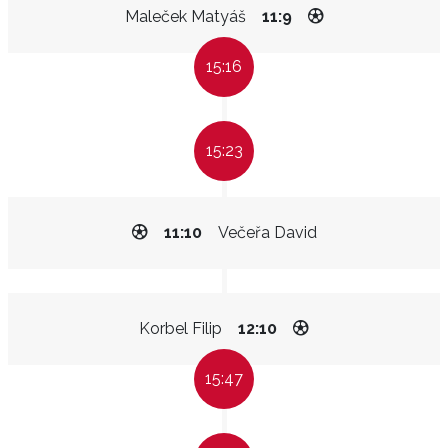
Maleček Matyáš
11:9
15:16
15:23
11:10
Večeřa David
Korbel Filip
12:10
15:47