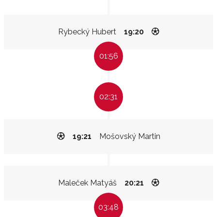
Rybecký Hubert
19:20
01:56
02:31
19:21
Mošovský Martin
Maleček Matyáš
20:21
03:48