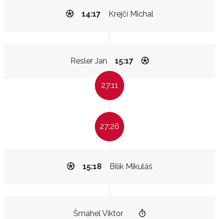
14:17
Krejčí Michal
Resler Jan
15:17
27:11
27:26
15:18
Bilík Mikuláš
Šmahel Viktor