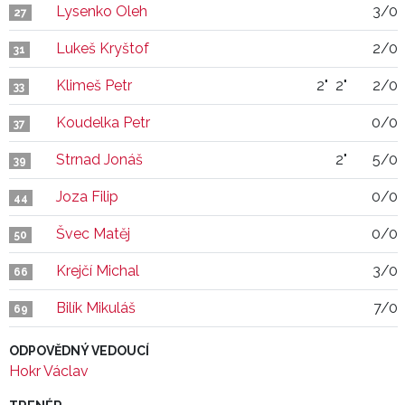
Lysenko Oleh
3/0
27
Lukeš Kryštof
2/0
31
Klimeš Petr
2"
2"
2/0
33
Koudelka Petr
0/0
37
Strnad Jonáš
2"
5/0
39
Joza Filip
0/0
44
Švec Matěj
0/0
50
Krejčí Michal
3/0
66
Bilík Mikuláš
7/0
69
ODPOVĚDNÝ VEDOUCÍ
Hokr Václav