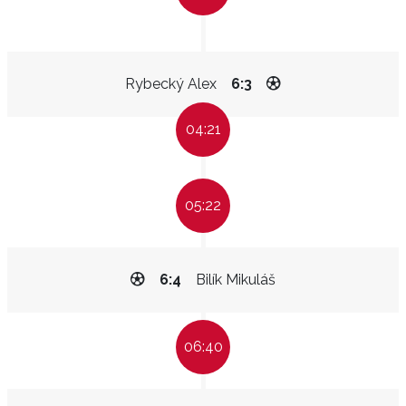
Rybecký Alex
6:3
04:21
05:22
6:4
Bilík Mikuláš
06:40