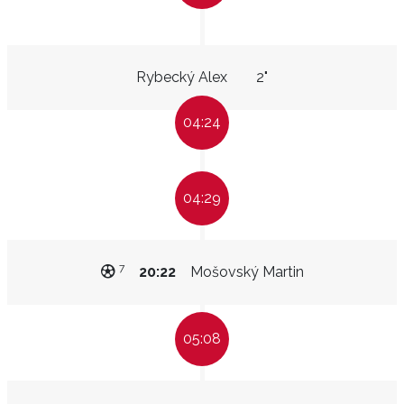
Rybecký Alex
2"
04:24
04:29
7
20:22
Mošovský Martin
05:08