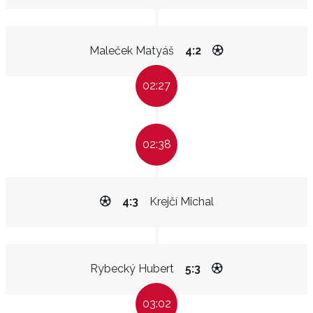
Maleček Matyáš
4:2
02:27
02:38
4:3
Krejčí Michal
Rybecký Hubert
5:3
03:02