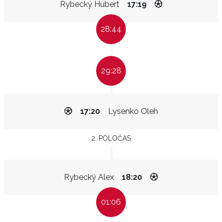
Rybecký Hubert
17:19
28:44
29:28
17:20
Lysenko Oleh
2. POLOČAS
Rybecký Alex
18:20
01:06