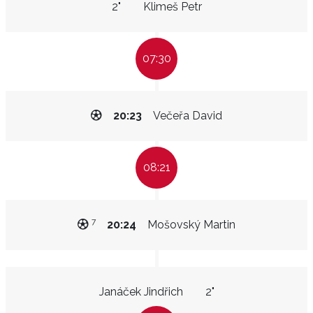
2"
Klimeš Petr
07:30
20:23
Večeřa David
08:21
7
20:24
Mošovský Martin
Janáček Jindřich
2"