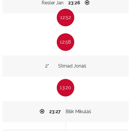
Resler Jan
23:26
12:52
12:58
2"
Strnad Jonáš
13:20
23:27
Bilík Mikuláš