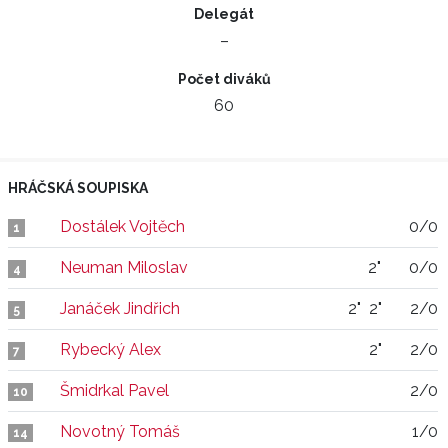
Delegát
–
Počet diváků
60
HRÁČSKÁ SOUPISKA
Dostálek Vojtěch
0/0
1
Neuman Miloslav
2"
0/0
4
Janáček Jindřich
2"
2"
2/0
5
Rybecký Alex
2"
2/0
7
Šmidrkal Pavel
2/0
10
Novotný Tomáš
1/0
14