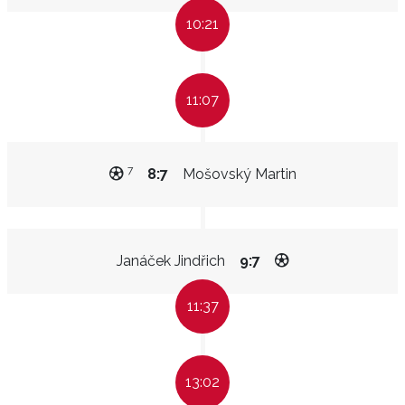
10:21
11:07
7
8:7
Mošovský Martin
Janáček Jindřich
9:7
11:37
13:02