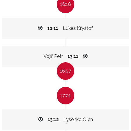
16:18
12:11
Lukeš Kryštof
Vojíř Petr
13:11
16:57
17:01
13:12
Lysenko Oleh