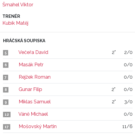
Šmahel Viktor
TRENÉR
Kubík Matěj
HRÁČSKÁ SOUPISKA
Večeřa David
2"
2/0
5
Masák Petr
0/0
6
Rejžek Roman
0/0
7
Gunar Filip
2"
0/0
8
Miklas Samuel
2"
3/0
9
Váně Michael
0/0
12
Mošovský Martin
11/6
17