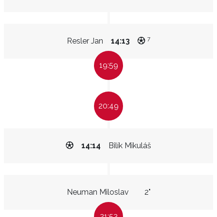
7
Resler Jan
14:13
19:59
20:49
14:14
Bilík Mikuláš
Neuman Miloslav
2"
21:53