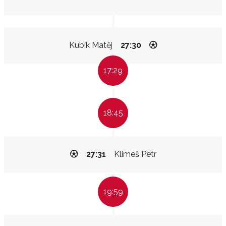
Kubík Matěj
27:30
17:29
18:45
27:31
Klimeš Petr
19:59