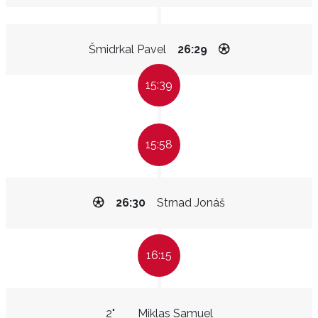
Šmidrkal Pavel
26:29
15:39
15:58
26:30
Strnad Jonáš
16:15
2"
Miklas Samuel