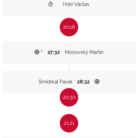
Hokr Václav
20:16
7
27:32
Mošovský Martin
Šmidrkal Pavel
28:32
20:30
21:21