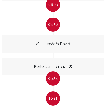
08:23
08:56
2"
Večeřa David
Resler Jan
21:24
09:54
10:21