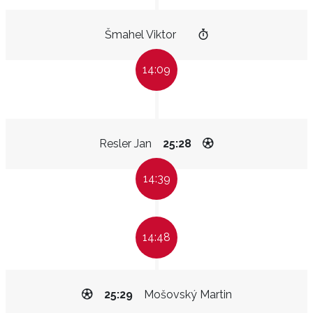
Šmahel Viktor
14:09
Resler Jan
25:28
14:39
14:48
25:29
Mošovský Martin