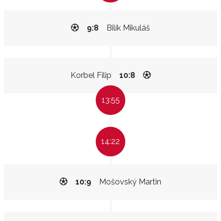
9:8
Bilík Mikuláš
Korbel Filip
10:8
13:55
14:22
10:9
Mošovský Martin