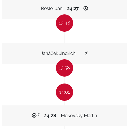
Resler Jan
24:27
13:48
Janáček Jindřich
2"
13:58
14:01
7
24:28
Mošovský Martin