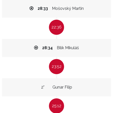
28:33
Mošovský Martin
22:36
28:34
Bilík Mikuláš
23:52
2"
Gunar Filip
25:12