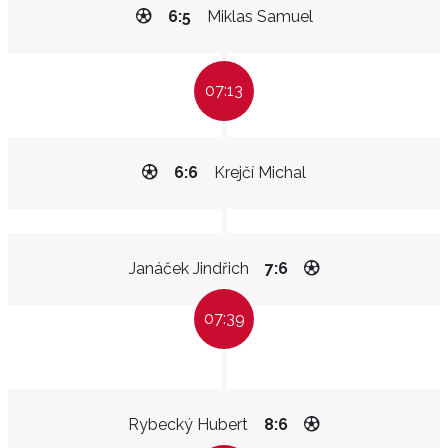
6:5
Miklas Samuel
07:13
6:6
Krejčí Michal
Janáček Jindřich
7:6
07:39
Rybecký Hubert
8:6