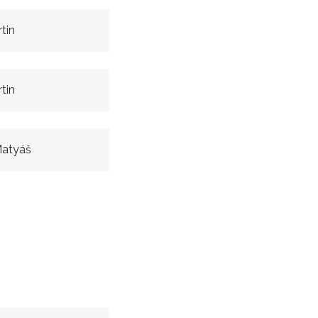
tin
tin
Matyáš