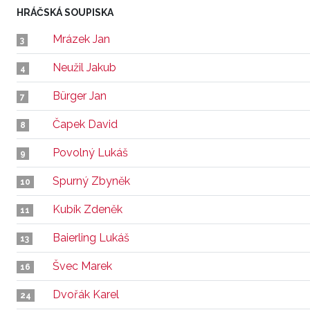
HRÁČSKÁ SOUPISKA
Mrázek Jan
3
Neužil Jakub
4
Bürger Jan
7
Čapek David
8
Povolný Lukáš
9
Spurný Zbyněk
10
Kubík Zdeněk
11
Baierling Lukáš
13
Švec Marek
16
Dvořák Karel
24