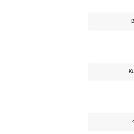
B
Ku
K