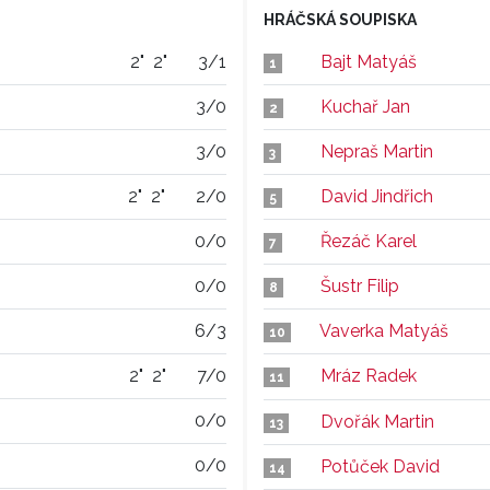
HRÁČSKÁ SOUPISKA
2"
2"
3/1
Bajt Matyáš
1
3/0
Kuchař Jan
2
3/0
Nepraš Martin
3
2"
2"
2/0
David Jindřich
5
0/0
Řezáč Karel
7
0/0
Šustr Filip
8
6/3
Vaverka Matyáš
10
2"
2"
7/0
Mráz Radek
11
0/0
Dvořák Martin
13
0/0
Potůček David
14