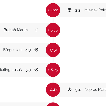
04:22
3:3
Mlejnek Petr
Brchaň Martin
2"
05:35
Bürger Jan
4:3
07:51
ierling Lukáš
5:3
08:25
10:48
5:4
Nepraš Mart