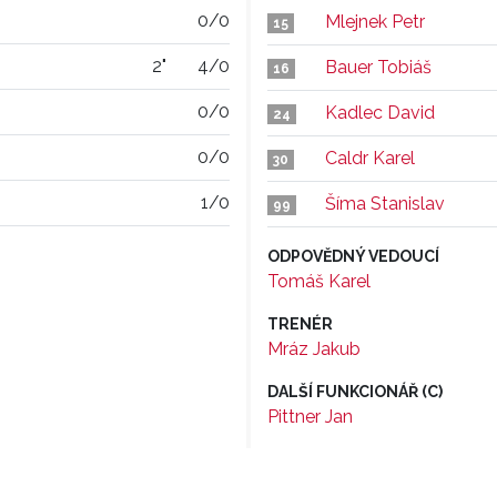
0/0
Mlejnek Petr
15
2"
4/0
Bauer Tobiáš
16
0/0
Kadlec David
24
0/0
Caldr Karel
30
1/0
Šíma Stanislav
99
ODPOVĚDNÝ VEDOUCÍ
Tomáš Karel
TRENÉR
Mráz Jakub
DALŠÍ FUNKCIONÁŘ (C)
Pittner Jan