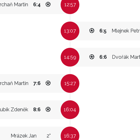
rchaň Martin
6:4
12:57
13:07
6:5
Mlejnek Petr
14:59
6:6
Dvořák Mart
rchaň Martin
7:6
15:27
ubík Zdeněk
8:6
16:04
Mrázek Jan
2"
16:37