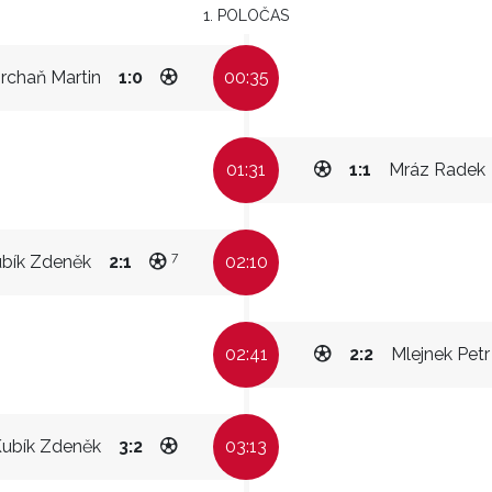
1. POLOČAS
rchaň Martin
1:0
00:35
01:31
1:1
Mráz Radek
7
bík Zdeněk
2:1
02:10
02:41
2:2
Mlejnek Petr
ubík Zdeněk
3:2
03:13