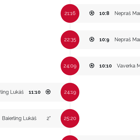
21:16
10:8
Nepraš Mar
22:35
10:9
Nepraš Mar
24:09
10:10
Vaverka 
rling Lukáš
11:10
24:19
Baierling Lukáš
2"
25:20