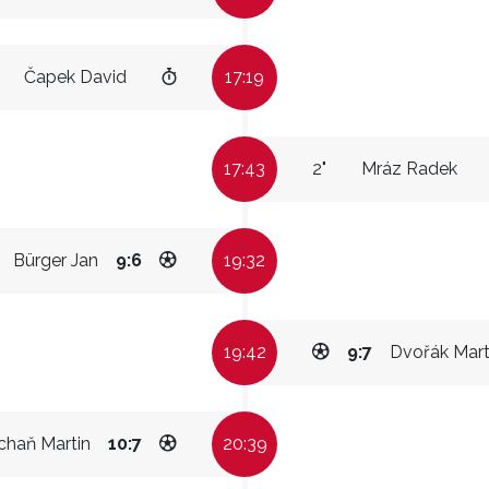
Čapek David
17:19
17:43
2"
Mráz Radek
Bürger Jan
9:6
19:32
19:42
9:7
Dvořák Mart
chaň Martin
10:7
20:39