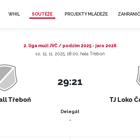
WHIL
SOUTĚŽE
PROJEKTY MLÁDEŽE
ZAHRANIČ
2. liga muži JVČ / podzim 2025 - jaro 2026
so, 15. 11. 2025, 18:00, hala Třeboň
29:21
ll Třeboň
TJ Loko Č
Delegát
–