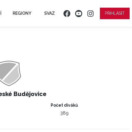
Í
REGIONY
SVAZ
PŘIHLÁSIT
eské Budějovice
Počet diváků
389