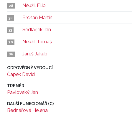
Neužil Filip
28
Brchaň Martin
30
Sedláček Jan
33
Neužil Tomáš
78
Jareš Jakub
86
ODPOVĚDNÝ VEDOUCÍ
Čapek David
TRENÉR
Pavlovský Jan
DALŠÍ FUNKCIONÁŘ (C)
Bednářová Helena