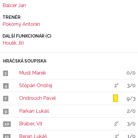
Balcer Jan
TRENÉR
Pokorný Antonín
DALŠÍ FUNKCIONÁŘ (C)
Houlík Jiří
HRÁČSKÁ SOUPISKA
Musil Marek
0/0
3
Štěpán Ondřej
2"
3/0
4
Ondrouch Pavel
9/3
7
Parkan Lukáš
2/0
9
Brabec Vít
2"
3/0
10
Beran Lukáš
2"
1/0
11