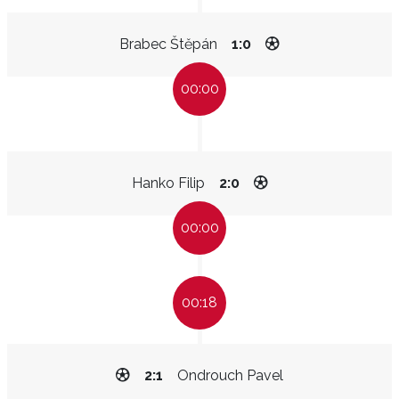
Brabec Štěpán
1:0
00:00
Hanko Filip
2:0
00:00
00:18
2:1
Ondrouch Pavel