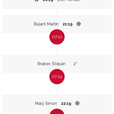
Bulant Martin
21:19
07:10
Brabec Štěpán
2"
07:34
Malý Šimon
22:19