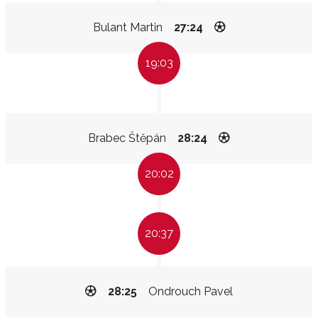
Bulant Martin
27:24
19:03
Brabec Štěpán
28:24
20:02
20:37
28:25
Ondrouch Pavel