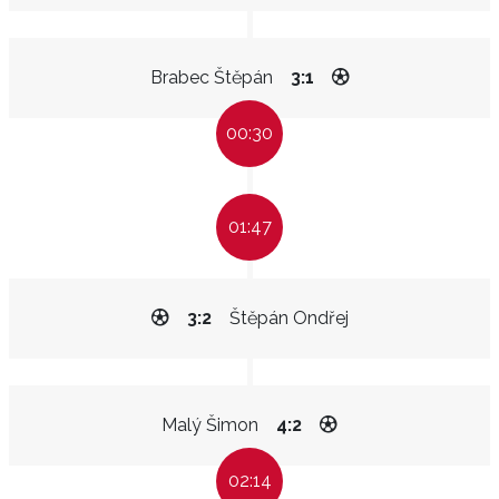
Brabec Štěpán
3:1
00:30
01:47
3:2
Štěpán Ondřej
Malý Šimon
4:2
02:14