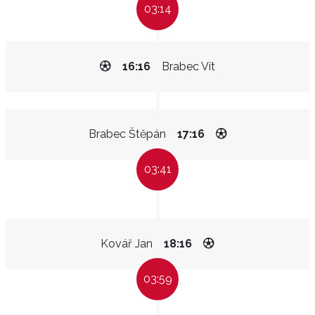
03:14
16:16
Brabec Vít
Brabec Štěpán
17:16
03:41
Kovář Jan
18:16
03:59