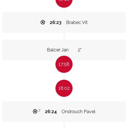
26:23
Brabec Vít
Balcer Jan
2"
17:58
18:02
7
26:24
Ondrouch Pavel