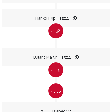
Hanko Filip
12:11
21:38
Bulant Martin
13:11
22:19
23:55
2"
Brabec Vít