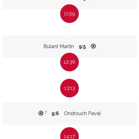
11:59
Bulant Martin
9:5
12:36
13:13
7
9:6
Ondrouch Pavel
14:17