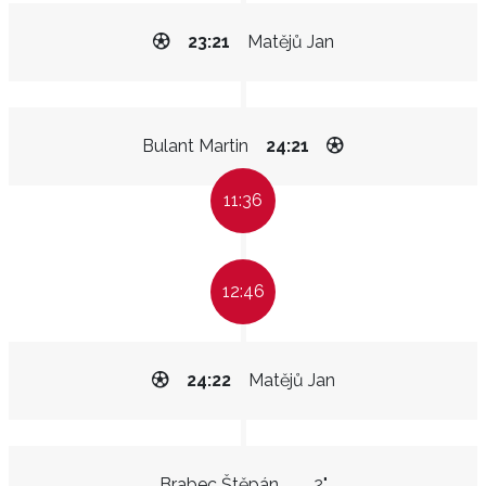
23:21
Matějů Jan
Bulant Martin
24:21
11:36
12:46
24:22
Matějů Jan
Brabec Štěpán
2"