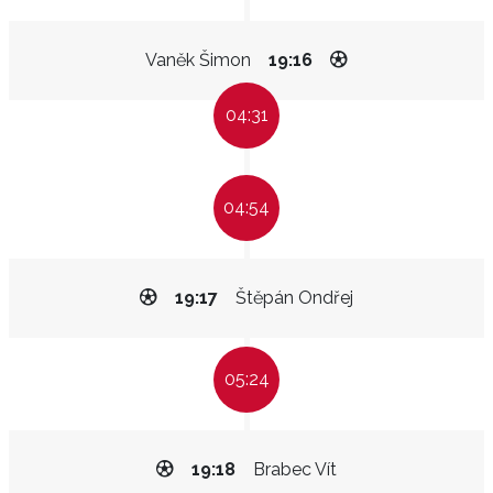
Vaněk Šimon
19:16
04:31
04:54
19:17
Štěpán Ondřej
05:24
19:18
Brabec Vít