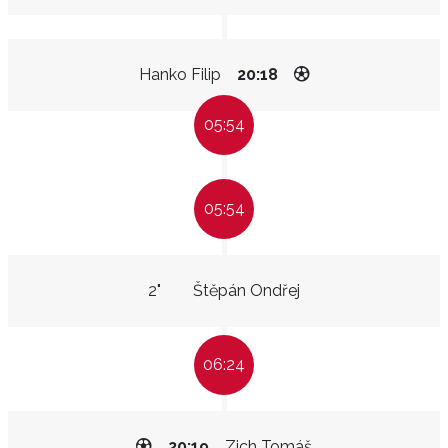
Hanko Filip
20:18
05:54
05:54
2"
Štěpán Ondřej
06:24
20:19
Zich Tomáš