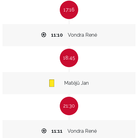
17:16
11:10
Vondra René
18:45
Matějů Jan
21:30
11:11
Vondra René