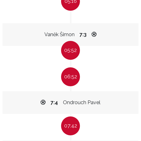
05:16
Vaněk Šimon
7:3
05:52
06:52
7:4
Ondrouch Pavel
07:42