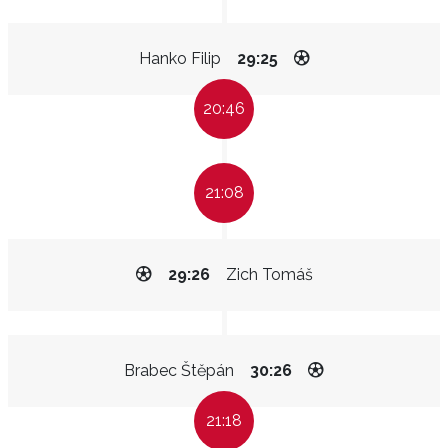
Hanko Filip
29:25
20:46
21:08
29:26
Zich Tomáš
Brabec Štěpán
30:26
21:18