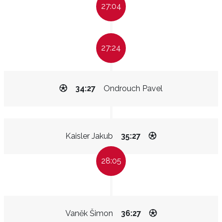
27:04
27:24
34:27
Ondrouch Pavel
Kaisler Jakub
35:27
28:05
Vaněk Šimon
36:27