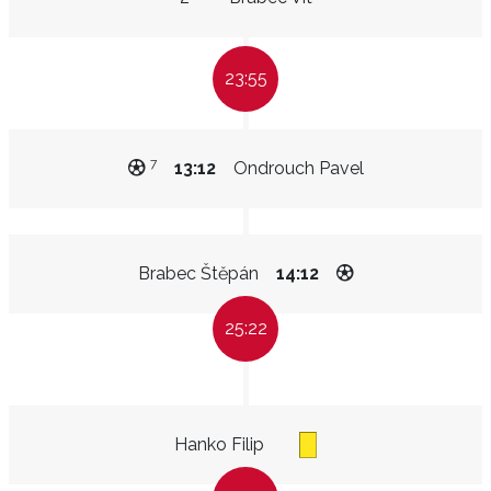
23:55
7
13:12
Ondrouch Pavel
Brabec Štěpán
14:12
25:22
Hanko Filip