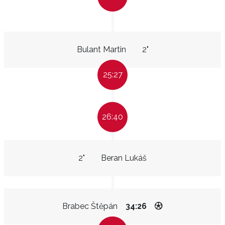
Bulant Martin
2"
25:27
26:40
2"
Beran Lukáš
Brabec Štěpán
34:26