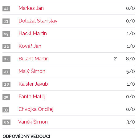
Markes Jan
0/0
12
Doležal Stanislav
0/0
13
Hackl Martin
1/0
19
Kovář Jan
1/0
22
Bulant Martin
2"
8/0
24
Malý Šimon
5/0
27
Kaisler Jakub
1/0
28
Fanta Matěj
0/0
30
Chvojka Ondřej
0/0
33
Vaněk Šimon
3/0
69
ODPOVĚDNÝ VEDOUCÍ