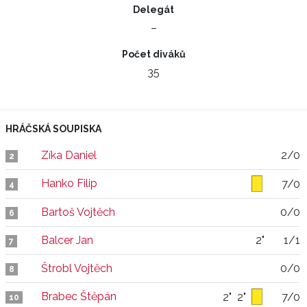
Delegát
–
Počet diváků
35
HRÁČSKÁ SOUPISKA
Zíka Daniel
2/0
2
Hanko Filip
7/0
4
Bartoš Vojtěch
0/0
6
Balcer Jan
2"
1/1
7
Štrobl Vojtěch
0/0
8
Brabec Štěpán
2"
2"
7/0
10