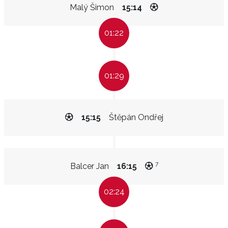
Malý Šimon
15:14
01:22
01:29
15:15
Štěpán Ondřej
7
Balcer Jan
16:15
02:24