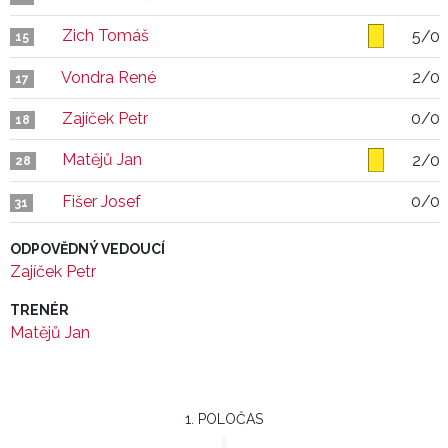
Zich Tomáš
5/0
15
Vondra René
2/0
17
Zajíček Petr
0/0
18
Matějů Jan
2/0
28
Fišer Josef
0/0
31
ODPOVĚDNÝ VEDOUCÍ
Zajíček Petr
TRENÉR
Matějů Jan
1. POLOČAS