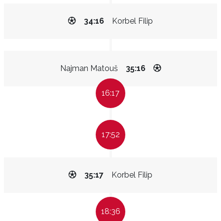
34:16
Korbel Filip
Najman Matouš
35:16
16:17
17:52
35:17
Korbel Filip
18:36