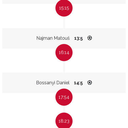
15:15
Najman Matouš
13:5
16:14
Bossanyi Daniel
14:5
17:54
18:23