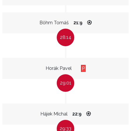
Böhm Tomáš
21:9
28:14
Horák Pavel
P
29:01
Hájek Michal
22:9
29:33