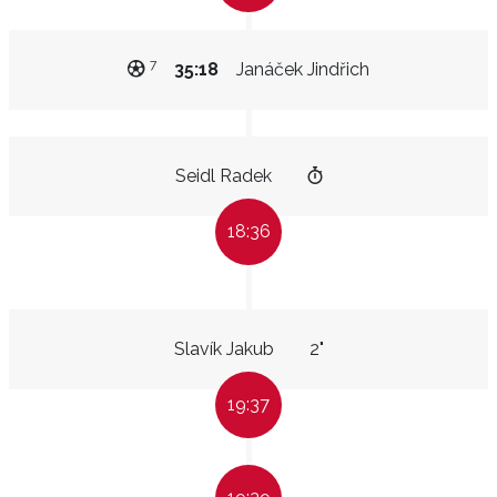
7
35:18
Janáček Jindřich
Seidl Radek
18:36
Slavík Jakub
2"
19:37