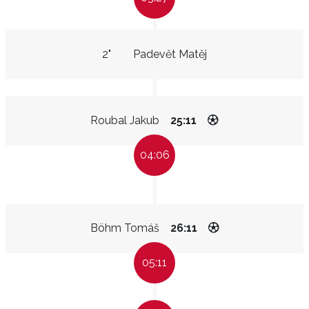
2"
Padevět Matěj
Roubal Jakub
25:11
04:06
Böhm Tomáš
26:11
05:11