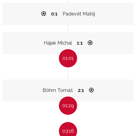
0:1
Padevět Matěj
Hájek Michal
1:1
01:01
Böhm Tomáš
2:1
01:29
03:16