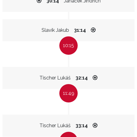
30:14
Janáček Jindřich
Slavík Jakub
31:14
10:15
Tischer Lukáš
32:14
11:49
Tischer Lukáš
33:14