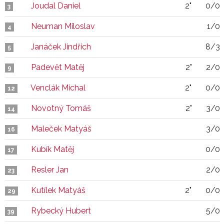
Joudal Daniel
2"
0/0
3
Neuman Miloslav
1/0
4
Janáček Jindřich
8/3
5
Padevět Matěj
2"
2/0
9
Venclák Michal
2"
0/0
12
Novotný Tomáš
2"
3/0
14
Maleček Matyáš
3/0
16
Kubík Matěj
0/0
17
Resler Jan
2/0
23
Kutílek Matyáš
2"
0/0
29
Rybecký Hubert
5/0
39