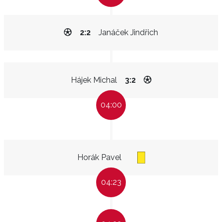
2:2
Janáček Jindřich
Hájek Michal
3:2
04:00
Horák Pavel
04:23