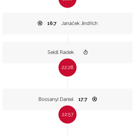
16:7
Janáček Jindřich
Seidl Radek
22:28
Bossanyi Daniel
17:7
22:57