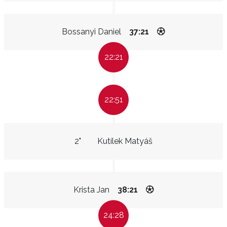
Bossanyi Daniel
37:21
22:21
22:51
2"
Kutílek Matyáš
Krista Jan
38:21
24:28