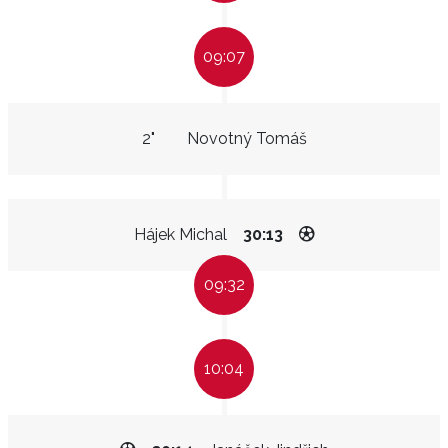
09:07
2"
Novotný Tomáš
Hájek Michal
30:13
09:32
10:04