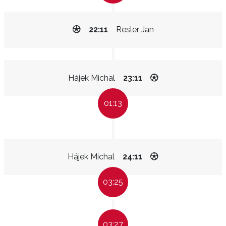
22:11
Resler Jan
Hájek Michal
23:11
01:13
Hájek Michal
24:11
03:25
03:27