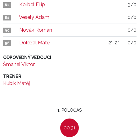
Korbel Filip
3/0
62
Veselý Adam
0/0
81
Novák Roman
0/0
90
Doležal Matěj
2"
2"
0/0
96
ODPOVĚDNÝ VEDOUCÍ
Šmahel Viktor
TRENÉR
Kubík Matěj
1. POLOČAS
00:31