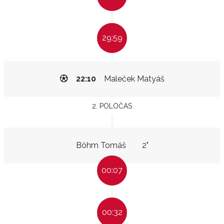
29:59
22:10
Maleček Matyáš
2. POLOČAS
Böhm Tomáš
2"
00:07
00:32