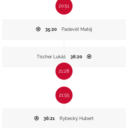
20:51
35:20
Padevět Matěj
Tischer Lukáš
36:20
21:28
21:55
36:21
Rybecký Hubert