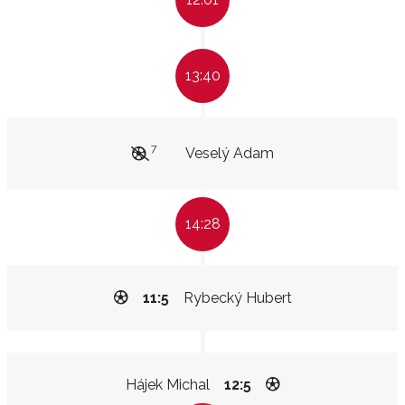
13:40
7
Veselý Adam
14:28
11:5
Rybecký Hubert
Hájek Michal
12:5