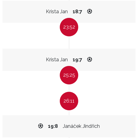
Krista Jan
18:7
23:52
Krista Jan
19:7
25:25
26:11
19:8
Janáček Jindřich