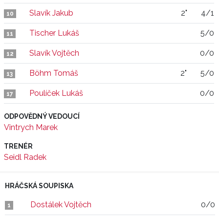
Slavík Jakub
2"
4/1
10
Tischer Lukáš
5/0
11
Slavík Vojtěch
0/0
12
Böhm Tomáš
2"
5/0
13
Poulíček Lukáš
0/0
17
ODPOVĚDNÝ VEDOUCÍ
Vintrych Marek
TRENÉR
Seidl Radek
HRÁČSKÁ SOUPISKA
Dostálek Vojtěch
0/0
1