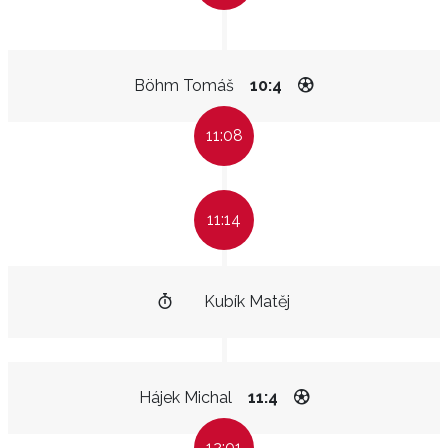
Böhm Tomáš
10:4
11:08
11:14
Kubík Matěj
Hájek Michal
11:4
12:01