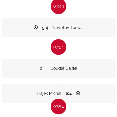
07:43
5:4
Novotný Tomáš
07:54
2"
Joudal Daniel
Hájek Michal
6:4
07:54