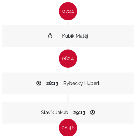
07:41
Kubík Matěj
08:14
28:13
Rybecký Hubert
Slavík Jakub
29:13
08:46