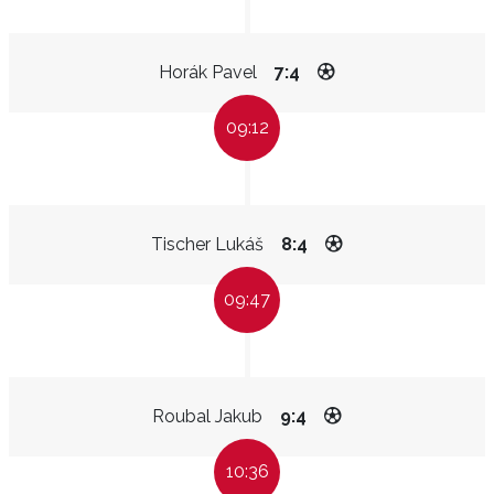
Horák Pavel
7:4
09:12
Tischer Lukáš
8:4
09:47
Roubal Jakub
9:4
10:36