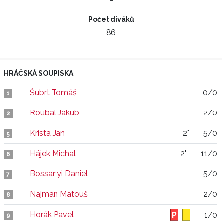
–
Počet diváků
86
HRÁČSKÁ SOUPISKA
Šubrt Tomáš
0/0
1
Roubal Jakub
2/0
2
Krista Jan
2"
5/0
5
Hájek Michal
2"
11/0
6
Bossanyi Daniel
5/0
7
Najman Matouš
2/0
8
Horák Pavel
1/0
9