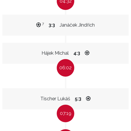
04:32
7
3:3
Janáček Jindřich
Hájek Michal
4:3
06:02
Tischer Lukáš
5:3
07:19