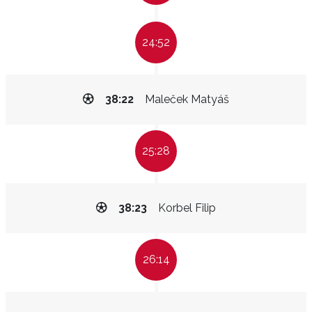
24:52
38:22
Maleček Matyáš
25:28
38:23
Korbel Filip
26:14