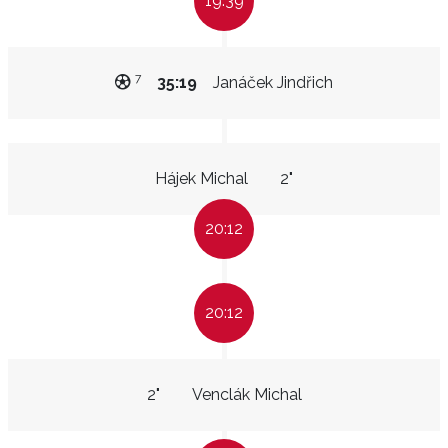
19:39
7
35:19
Janáček Jindřich
Hájek Michal
2"
20:12
20:12
2"
Venclák Michal