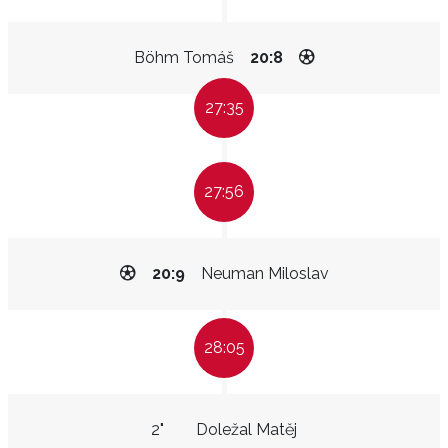
Böhm Tomáš
20:8
27:35
27:56
20:9
Neuman Miloslav
28:05
2"
Doležal Matěj