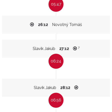
05:47
26:12
Novotný Tomáš
7
Slavík Jakub
27:12
06:24
Slavík Jakub
28:12
06:56