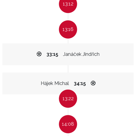
13:12
13:16
33:15
Janáček Jindřich
Hájek Michal
34:15
13:22
14:08