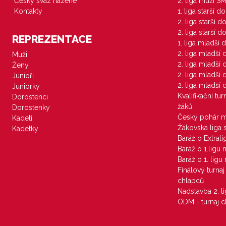
Český svaz házené
2. liga muži S
Kontakty
1. liga starší d
2. liga starší 
2. liga starší 
REPREZENTACE
1. liga mladší 
2. liga mladší
Muži
2. liga mladší
Ženy
2. liga mladší
Junioři
2. liga mladší
Juniorky
Kvalifikační tu
Dorostenci
žáků
Dorostenky
Český pohár 
Kadeti
Žákovská liga 
Kadetky
Baráž o Extral
Baráž o 1.ligu
Baráž o 1. lig
Finálový turna
chlapců
Nadstavba 2. l
ODM - turnaj c