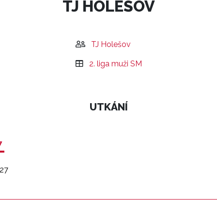
TJ HOLEŠOV
TJ Holešov
2. liga muži SM
UTKÁNÍ
7
27