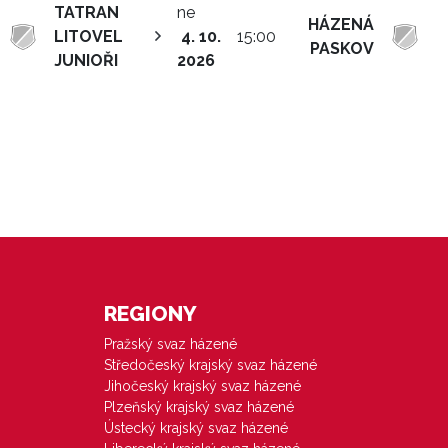
TATRAN
ne
HÁZENÁ
LITOVEL
4. 10.
15:00
PASKOV
JUNIOŘI
2026
REGIONY
Pražský svaz házené
Středočeský krajský svaz házené
Jihočeský krajský svaz házené
Plzeňský krajský svaz házené
Ústecký krajský svaz házené