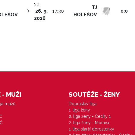
so
TJ
26. 9.
17:30
0:0
OLEŠOV
HOLEŠOV
2026
- MUŽI
SOUTĚŽE - ŽENY
iga mužů
Doprastav liga
1. liga ženy
VČ
2. liga ženy - Čechy 1
ZČ
2. liga ženy - Morava
1. liga starší dorostenky