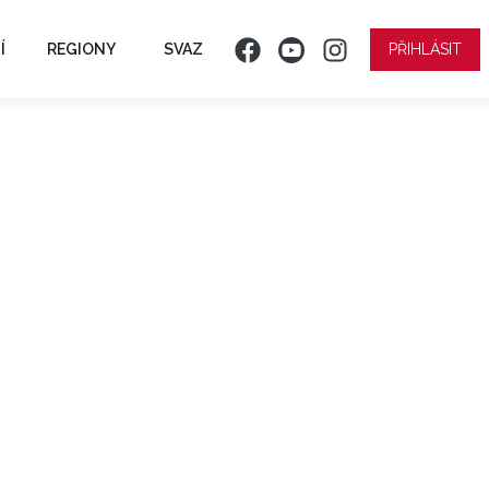
Í
REGIONY
SVAZ
PŘIHLÁSIT