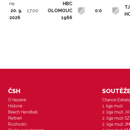
ne
HBC
TJ
20. 9.
17:00
OLOMOUC
0:0
H
2026
1966
ČSH
SOUTĚŽE 
O házené
Chance Extral
Historie
1. liga muži
Beach Handball
2. liga muži J
Partneři
2. liga muži S
Rozhodčí
2. liga muži JM