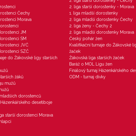
M
2. liga starší dorostenky - Čechy
orostenci
2. liga starší dorostenky - Morava
dorostenci Čechy
1. liga mladší dorostenky
dorostenci Morava
2. liga mladší dorostenky Čechy
dorostenci
2. liga ženy - Čechy 2
 dorostenci JM
2. liga mladší dorostenky Morava
 dorostenci SM
Český pohár žen
 dorostenci JVČ
Kvalifikační turnaje do Žákovské li
 dorostenci SZČ
žaček
rnaje do Žákovské ligy starších
Žákovská liga starších žaček
Baráž o MOL Ligu žen
mužů
Finálový turnaj Házenkářského des
starších žáků
ODM - turnaj dívky
igu mužů
 mužů
u mladších dorostenců
j Házenkářského desetiboje
iga starší dorostenci Morava
hlapci