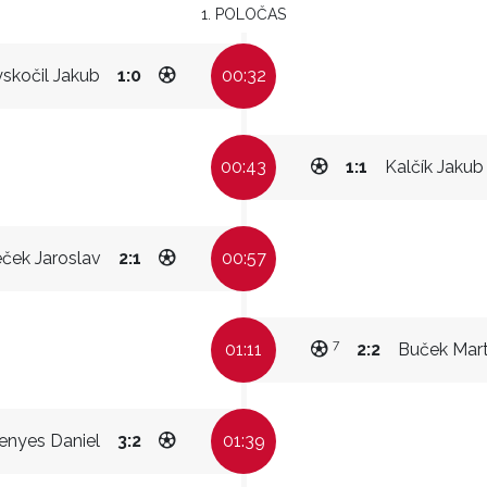
1. POLOČAS
skočil Jakub
1:0
00:32
00:43
1:1
Kalčík Jakub
eček Jaroslav
2:1
00:57
7
01:11
2:2
Buček Mart
enyes Daniel
3:2
01:39