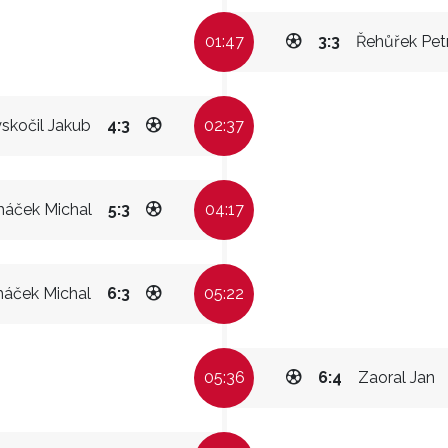
01:47
3:3
Řehůřek Pet
skočil Jakub
4:3
02:37
háček Michal
5:3
04:17
háček Michal
6:3
05:22
05:36
6:4
Zaoral Jan