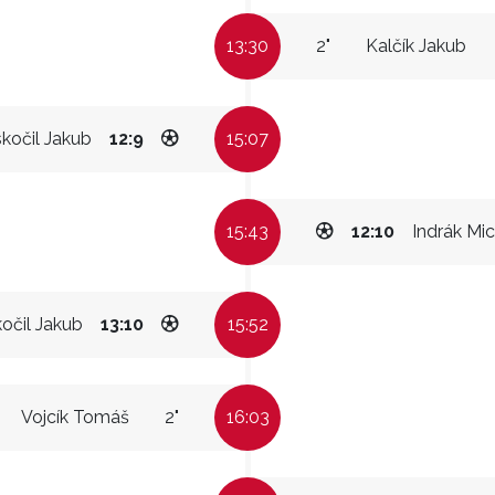
13:30
2"
Kalčík Jakub
kočil Jakub
12:9
15:07
15:43
12:10
Indrák Mic
očil Jakub
13:10
15:52
Vojcík Tomáš
2"
16:03