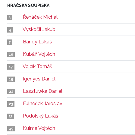
HRÁČSKÁ SOUPISKA
Řeháček Michal
3
Vyskočil Jakub
4
Bandy Lukáš
7
Kubáň Vojtěch
10
Vojcík Tomáš
17
Igenyes Daniel
19
Lasztuwka Daniel
22
Fulneček Jaroslav
23
Podolský Lukáš
33
Kulma Vojtěch
49