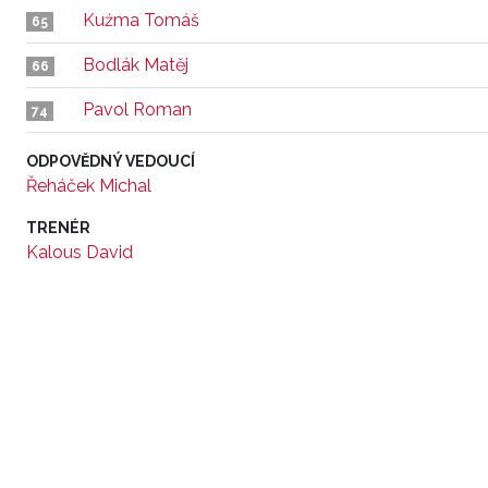
Kuźma Tomáš
65
Bodlák Matěj
66
Pavol Roman
74
ODPOVĚDNÝ VEDOUCÍ
Řeháček Michal
TRENÉR
Kalous David