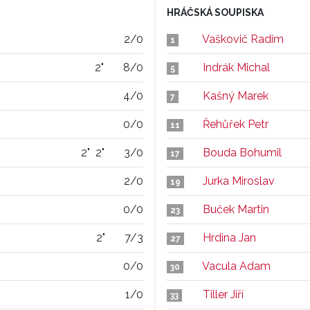
HRÁČSKÁ SOUPISKA
2/0
Vaškovič Radim
1
2"
8/0
Indrák Michal
5
4/0
Kašný Marek
7
0/0
Řehůřek Petr
11
2"
2"
3/0
Bouda Bohumil
17
2/0
Jurka Miroslav
19
0/0
Buček Martin
23
2"
7/3
Hrdina Jan
27
0/0
Vacula Adam
30
1/0
Tiller Jiří
33