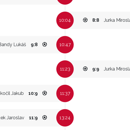
10:04
8:8
Jurka Mirosl
Bandy Lukáš
9:8
10:47
11:23
9:9
Jurka Mirosl
kočil Jakub
10:9
11:37
ek Jaroslav
11:9
13:24