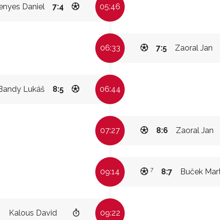
enyes Daniel
7:4
05:46
06:33
7:5
Zaoral Jan
Bandy Lukáš
8:5
06:44
07:27
8:6
Zaoral Jan
7
09:14
8:7
Buček Mart
Kalous David
09:22