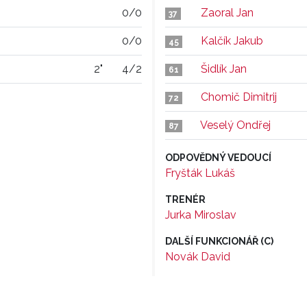
0/0
Zaoral Jan
37
0/0
Kalčík Jakub
45
2"
4/2
Šidlík Jan
61
Chomič Dimitrij
72
Veselý Ondřej
87
ODPOVĚDNÝ VEDOUCÍ
Fryšták Lukáš
TRENÉR
Jurka Miroslav
DALŠÍ FUNKCIONÁŘ (C)
Novák David