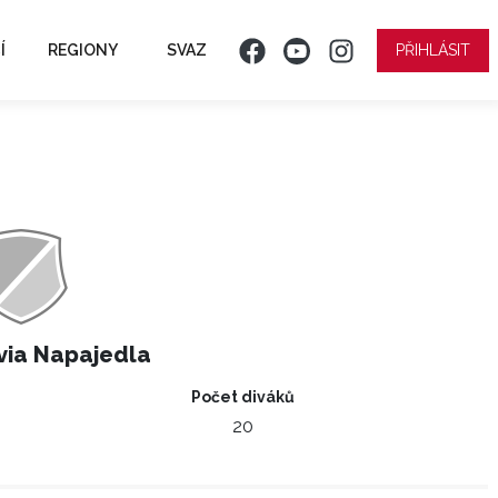
Í
REGIONY
SVAZ
PŘIHLÁSIT
via Napajedla
Počet diváků
20