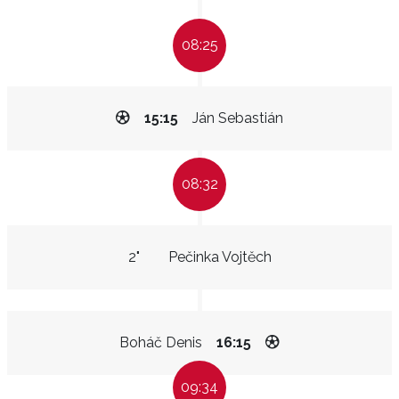
08:25
15:15
Ján Sebastián
08:32
2"
Pečinka Vojtěch
Boháč Denis
16:15
09:34