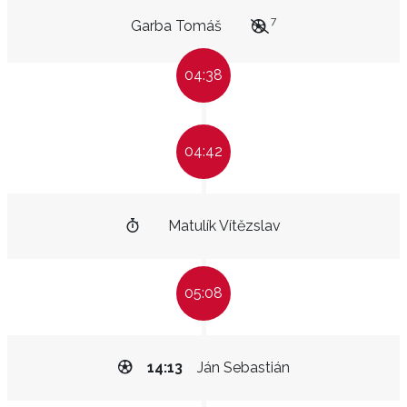
7
Garba Tomáš
04:38
04:42
Matulík Vítězslav
05:08
14:13
Ján Sebastián