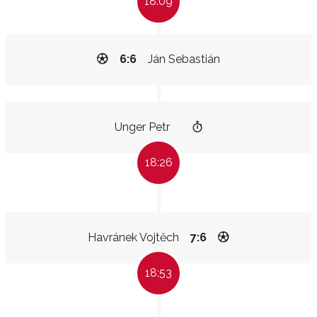
18:09
6:6
Ján Sebastián
Unger Petr
18:26
Havránek Vojtěch
7:6
18:53