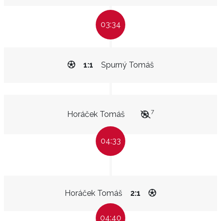
03:34
1:1
Spurný Tomáš
7
Horáček Tomáš
04:33
Horáček Tomáš
2:1
04:40