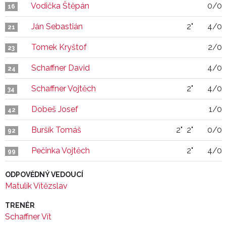
Vodička Štěpán
0/0
16
Ján Sebastián
2"
4/0
21
Tomek Kryštof
2/0
23
Schaffner David
4/0
24
Schaffner Vojtěch
2"
4/0
34
Dobeš Josef
1/0
42
Buršík Tomáš
2"
2"
0/0
92
Pečinka Vojtěch
2"
4/0
99
ODPOVĚDNÝ VEDOUCÍ
Matulík Vítězslav
TRENÉR
Schaffner Vít