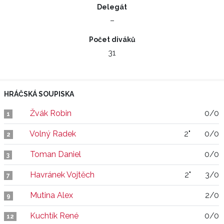
Delegát
–
Počet diváků
31
HRÁČSKÁ SOUPISKA
Žvák Robin
0/0
1
Volný Radek
2"
0/0
2
Toman Daniel
0/0
3
Havránek Vojtěch
2"
3/0
7
Mutina Alex
2/0
9
Kuchtík René
0/0
12