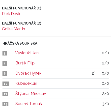
DALŠÍ FUNKCIONÁŘ (C)
Prek David
DALŠÍ FUNKCIONÁŘ (D)
Golka Martin
HRÁČSKÁ SOUPISKA
Vysloužil Jan
0/0
5
Buršík Filip
2/0
7
Dvořák Hynek
2"
0/0
8
Kubeček Jiří
0/0
12
Štýbnar Miroslav
2/0
13
Spurný Tomáš
3/0
15