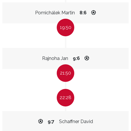
Pomichálek Martin
8:6
19:50
Rajnoha Jan
9:6
21:50
22:28
9:7
Schaffner David