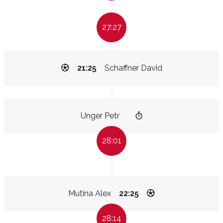
27:27
21:25
Schaffner David
Unger Petr
28:01
Mutina Alex
22:25
28:14