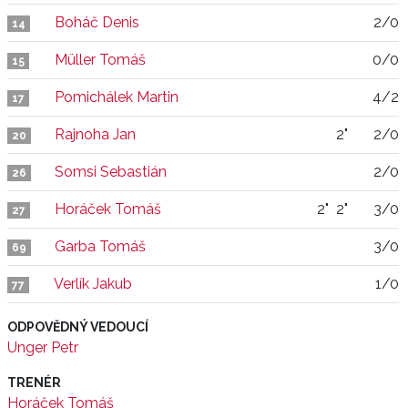
Boháč Denis
2/0
14
Müller Tomáš
0/0
15
Pomichálek Martin
4/2
17
Rajnoha Jan
2"
2/0
20
Somsi Sebastián
2/0
26
Horáček Tomáš
2"
2"
3/0
27
Garba Tomáš
3/0
69
Verlík Jakub
1/0
77
ODPOVĚDNÝ VEDOUCÍ
Unger Petr
TRENÉR
Horáček Tomáš