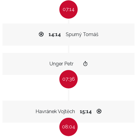
07:14
14:14
Spurný Tomáš
Unger Petr
07:36
Havránek Vojtěch
15:14
08:04