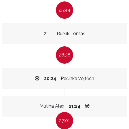
25:44
2"
Buršík Tomáš
26:38
20:24
Pečinka Vojtěch
Mutina Alex
21:24
27:01