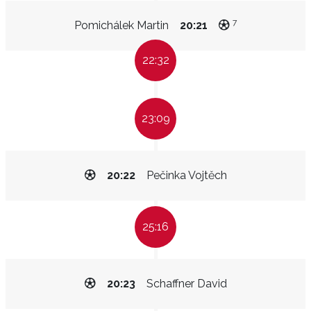
7
Pomichálek Martin
20:21
22:32
23:09
20:22
Pečinka Vojtěch
25:16
20:23
Schaffner David