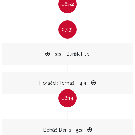
06:52
07:31
3:3
Buršík Filip
Horáček Tomáš
4:3
08:14
Boháč Denis
5:3