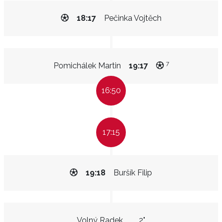
18:17
Pečinka Vojtěch
7
Pomichálek Martin
19:17
16:50
17:15
19:18
Buršík Filip
Volný Radek
2"