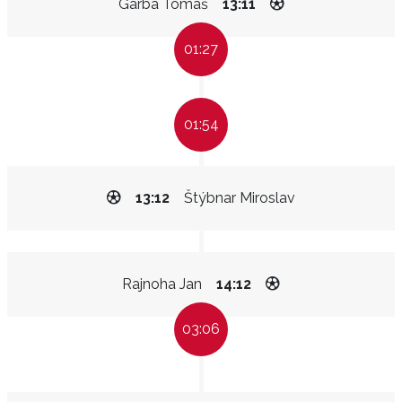
Garba Tomáš
13:11
01:27
01:54
13:12
Štýbnar Miroslav
Rajnoha Jan
14:12
03:06