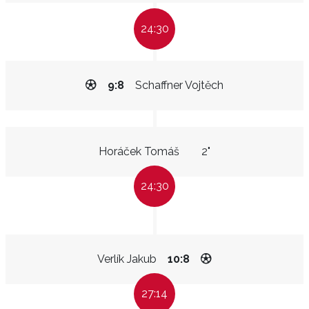
24:30
9:8
Schaffner Vojtěch
Horáček Tomáš
2"
24:30
Verlík Jakub
10:8
27:14