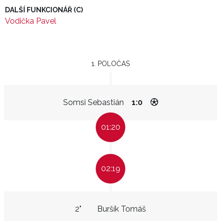
DALŠÍ FUNKCIONÁŘ (C)
Vodička Pavel
1. POLOČAS
Somsi Sebastián
1:0
01:20
02:19
2"
Buršík Tomáš