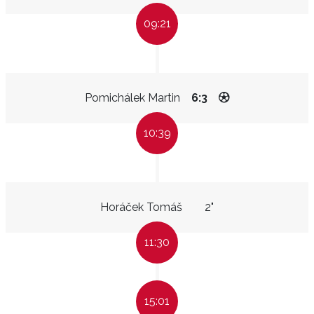
09:21
Pomichálek Martin
6:3
10:39
Horáček Tomáš
2"
11:30
15:01