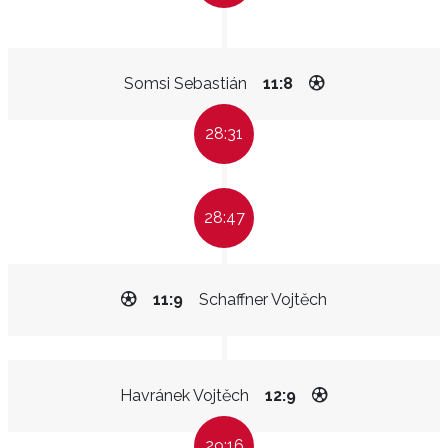
Somsi Sebastián
11:8
28:31
28:47
11:9
Schaffner Vojtěch
Havránek Vojtěch
12:9
29:16