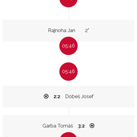
Rajnoha Jan
2"
05:46
05:46
2:2
Dobeš Josef
Garba Tomáš
3:2