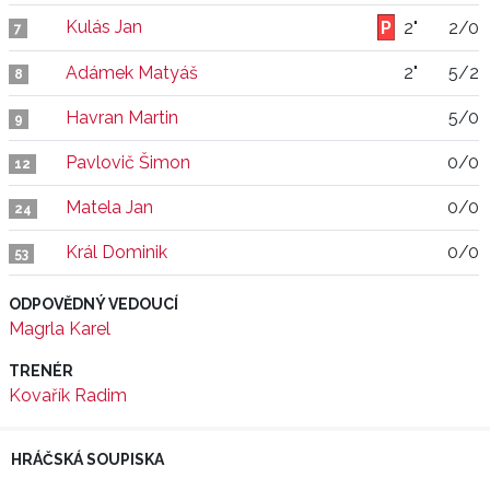
Kulás Jan
2"
2/0
7
Adámek Matyáš
2"
5/2
8
Havran Martin
5/0
9
Pavlovič Šimon
0/0
12
Matela Jan
0/0
24
Král Dominik
0/0
53
ODPOVĚDNÝ VEDOUCÍ
Magrla Karel
TRENÉR
Kovařík Radim
HRÁČSKÁ SOUPISKA