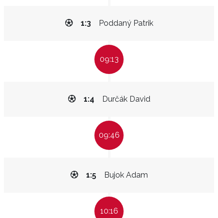
1:3
Poddaný Patrik
09:13
1:4
Durčák David
09:46
1:5
Bujok Adam
10:16