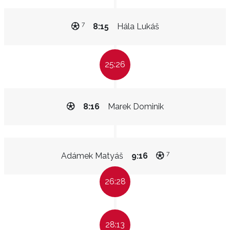
7
8:15
Hála Lukáš
25:26
8:16
Marek Dominik
7
Adámek Matyáš
9:16
26:28
28:13