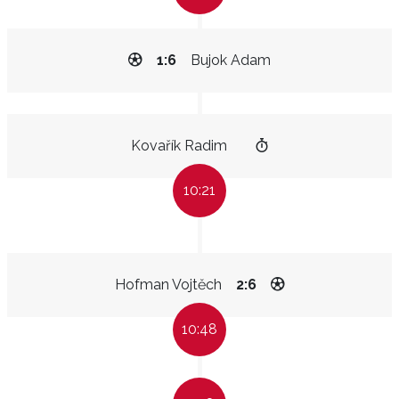
1:6
Bujok Adam
Kovařík Radim
10:21
Hofman Vojtěch
2:6
10:48