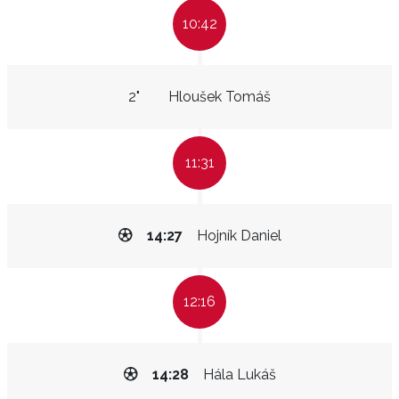
10:42
2"
Hloušek Tomáš
11:31
14:27
Hojník Daniel
12:16
14:28
Hála Lukáš