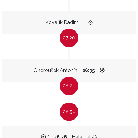
Kovařík Radim
27:20
Ondroušek Antonín
26:35
28:29
28:59
7
26:36
Hála Lukáš