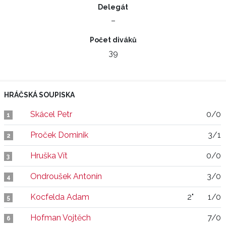
Delegát
–
Počet diváků
39
HRÁČSKÁ SOUPISKA
Skácel Petr
0/0
1
Proček Dominik
3/1
2
Hruška Vít
0/0
3
Ondroušek Antonín
3/0
4
Kocfelda Adam
2"
1/0
5
Hofman Vojtěch
7/0
6