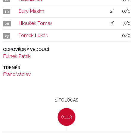
Bury Maxim
2"
0/0
19
Hloušek Tomáš
2"
7/0
20
Tomek Lukáš
0/0
23
ODPOVĚDNÝ VEDOUCÍ
Fulnek Patrik
TRENÉR
Franc Václav
1. POLOČAS
01:13