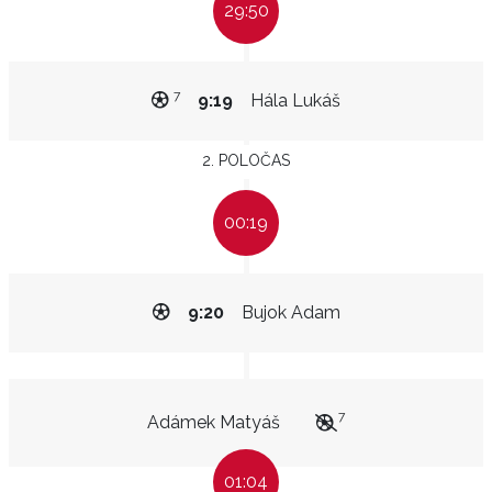
29:50
7
9:19
Hála Lukáš
2. POLOČAS
00:19
9:20
Bujok Adam
7
Adámek Matyáš
01:04