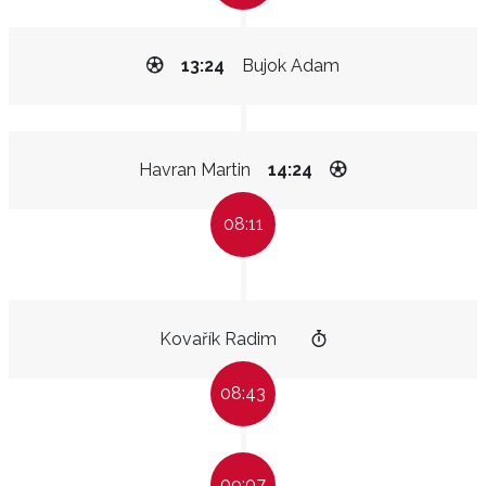
13:24
Bujok Adam
Havran Martin
14:24
08:11
Kovařík Radim
08:43
09:07