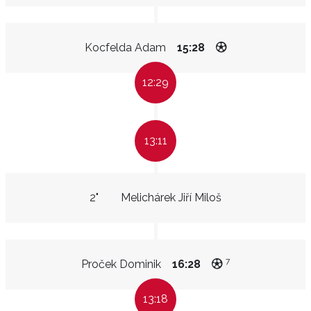
Kocfelda Adam
15:28
12:29
13:11
2"
Melichárek Jiří Miloš
7
Proček Dominik
16:28
13:18