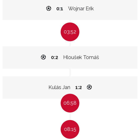
0:1
Wojnar Erik
03:52
0:2
Hloušek Tomáš
Kulás Jan
1:2
06:58
08:15