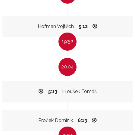
Hofman Vojtěch
5:12
19:52
20:04
5:13
Hloušek Tomáš
Proček Dominik
6:13