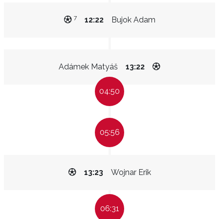
7
12:22
Bujok Adam
Adámek Matyáš
13:22
04:50
05:56
13:23
Wojnar Erik
06:31