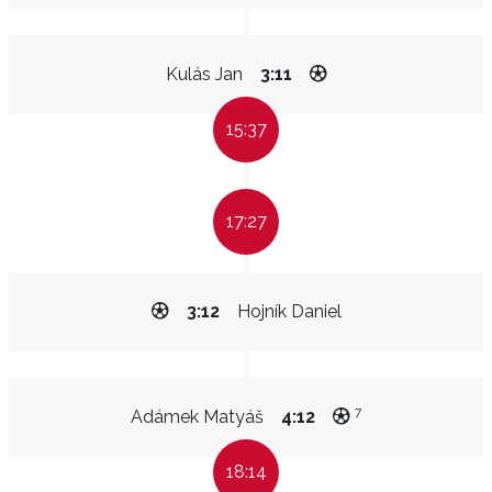
Kulás Jan
3:11
15:37
17:27
3:12
Hojník Daniel
7
Adámek Matyáš
4:12
18:14