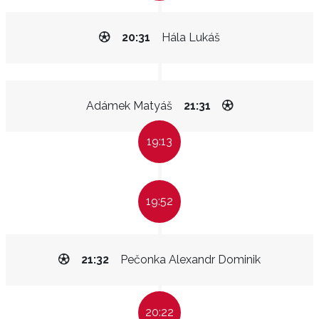
20:31
Hála Lukáš
Adámek Matyáš
21:31
19:13
19:52
21:32
Pečonka Alexandr Dominik
20:22