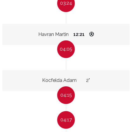
03:24
Havran Martin
12:21
04:05
Kocfelda Adam
2"
04:15
04:17