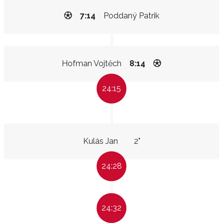
7:14
Poddaný Patrik
Hofman Vojtěch
8:14
24:15
Kulás Jan
2"
24:28
24:32