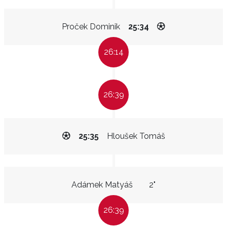
Proček Dominik
25:34
26:14
26:39
25:35
Hloušek Tomáš
Adámek Matyáš
2"
26:39