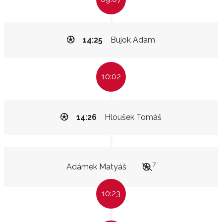
14:25
Bujok Adam
10:02
14:26
Hloušek Tomáš
7
Adámek Matyáš
10:23