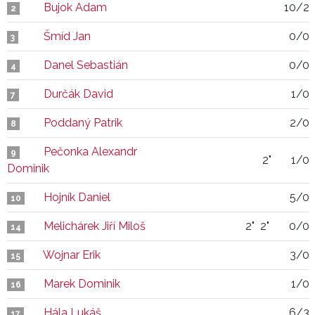
Bujok Adam
10/2
2
Šmíd Jan
0/0
3
Danel Sebastián
0/0
4
Durčák David
1/0
7
Poddaný Patrik
2/0
8
Pečonka Alexandr
9
2"
1/0
Dominik
Hojník Daniel
5/0
10
Melichárek Jiří Miloš
2"
2"
0/0
14
Wojnar Erik
3/0
15
Marek Dominik
1/0
16
Hála Lukáš
6/3
17