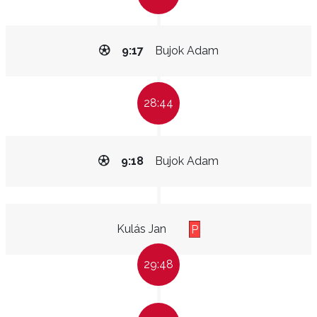
9:17
Bujok Adam
28:44
9:18
Bujok Adam
Kulás Jan
P
29:48