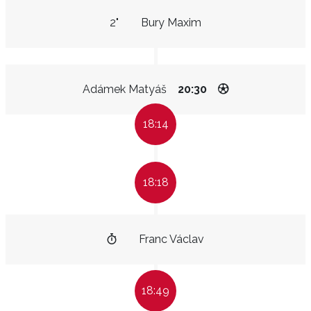
2"
Bury Maxim
Adámek Matyáš
20:30
18:14
18:18
Franc Václav
18:49