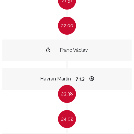
21:51
22:00
Franc Václav
Havran Martin
7:13
23:38
24:02