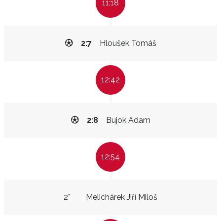
11:18
2:7
Hloušek Tomáš
12:42
2:8
Bujok Adam
12:54
2"
Melichárek Jiří Miloš