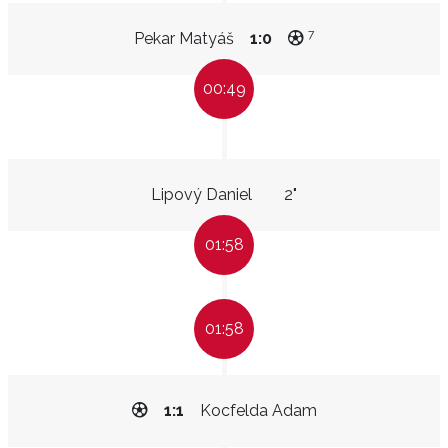
7
Pekar Matyáš
1:0
00:49
Lipový Daniel
2"
01:58
01:58
1:1
Kocfelda Adam