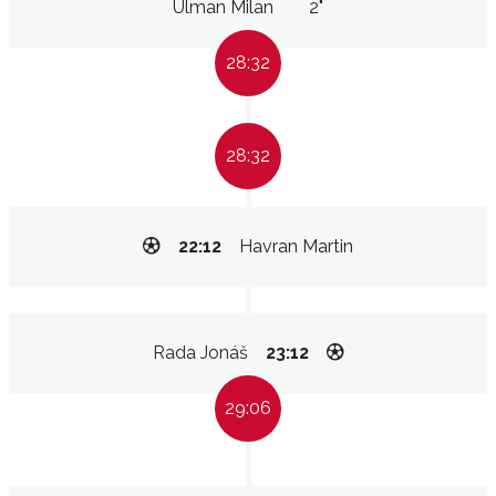
Ulman Milan
2"
28:32
28:32
22:12
Havran Martin
Rada Jonáš
23:12
29:06