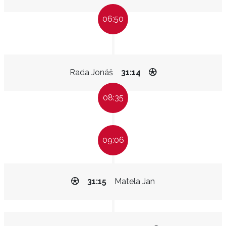
06:50
Rada Jonáš
31:14
08:35
09:06
31:15
Matela Jan