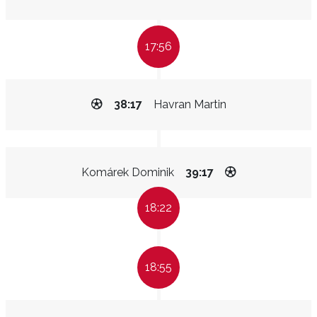
17:56
38:17
Havran Martin
Komárek Dominik
39:17
18:22
18:55