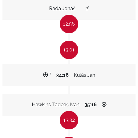
Rada Jonáš
2"
12:56
13:01
7
34:16
Kulás Jan
Hawkins Tadeáš Ivan
35:16
13:32