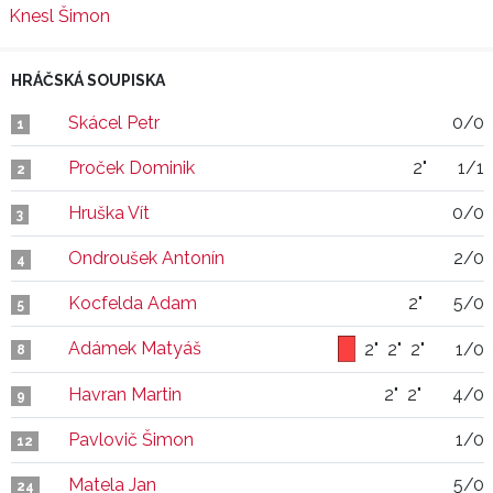
Knesl Šimon
HRÁČSKÁ SOUPISKA
Skácel Petr
0/0
1
Proček Dominik
2"
1/1
2
Hruška Vít
0/0
3
Ondroušek Antonín
2/0
4
Kocfelda Adam
2"
5/0
5
Adámek Matyáš
2"
2"
2"
1/0
8
Havran Martin
2"
2"
4/0
9
Pavlovič Šimon
1/0
12
Matela Jan
5/0
24