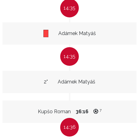
14:35
Adámek Matyáš
14:35
2"
Adámek Matyáš
7
Kupšo Roman
36:16
14:36