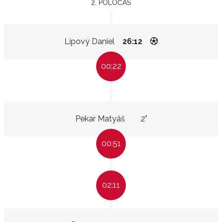
2. POLOČAS
Lipový Daniel
26:12
00:22
Pekar Matyáš
2"
00:51
02:11