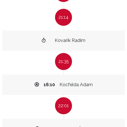
21:14
Kovařík Radim
21:35
16:10
Kocfelda Adam
22:01