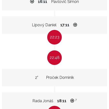
16:11
Pavlovič Šimon
Lipový Daniel
17:11
22:23
22:48
2"
Proček Dominik
7
Rada Jonáš
18:11