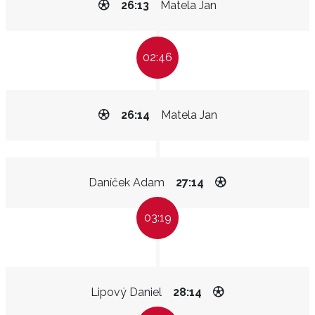
26:13
Matela Jan
02:46
26:14
Matela Jan
Daníček Adam
27:14
03:19
Lipový Daniel
28:14