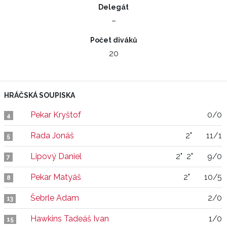
Delegát
–
Počet diváků
20
HRÁČSKÁ SOUPISKA
Pekar Kryštof
0/0
4
Rada Jonáš
2"
11/1
5
Lipový Daniel
2"
2"
9/0
7
Pekar Matyáš
2"
10/5
8
Šebrle Adam
2/0
13
Hawkins Tadeáš Ivan
1/0
15