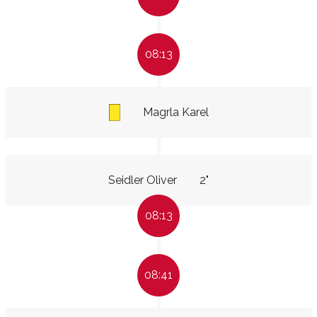
08:13
Magrla Karel
Seidler Oliver
2"
08:13
08:41