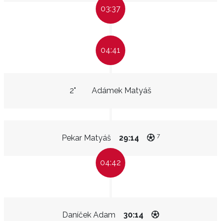
03:37
04:41
2"
Adámek Matyáš
7
Pekar Matyáš
29:14
04:42
Daníček Adam
30:14