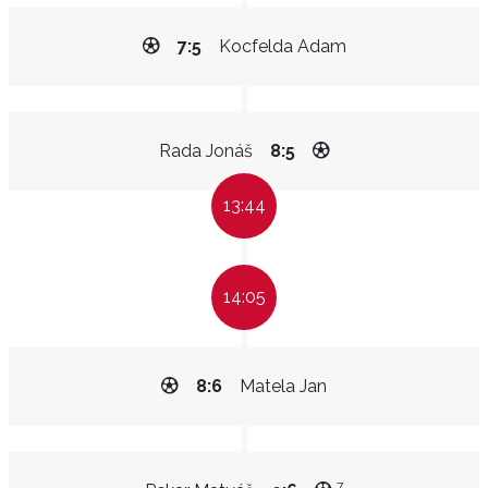
7:5
Kocfelda Adam
Rada Jonáš
8:5
13:44
14:05
8:6
Matela Jan
7