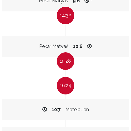
Pekar Matyáš
9:6
14:32
Pekar Matyáš
10:6
15:28
16:24
10:7
Matela Jan