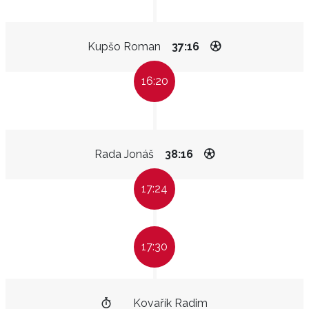
Kupšo Roman
37:16
16:20
Rada Jonáš
38:16
17:24
17:30
Kovařík Radim