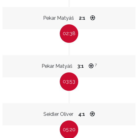
Pekar Matyáš
2:1
02:38
7
Pekar Matyáš
3:1
03:53
Seidler Oliver
4:1
05:20