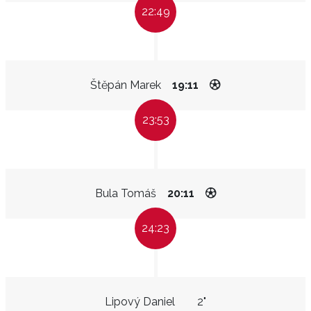
22:49
Štěpán Marek
19:11
23:53
Bula Tomáš
20:11
24:23
Lipový Daniel
2"