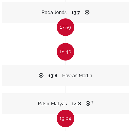
Rada Jonáš
13:7
17:59
18:40
13:8
Havran Martin
7
Pekar Matyáš
14:8
19:04