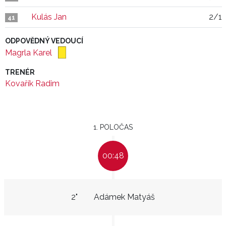
Kulás Jan
2/1
41
ODPOVĚDNÝ VEDOUCÍ
Magrla Karel
TRENÉR
Kovařík Radim
1. POLOČAS
00:48
2"
Adámek Matyáš