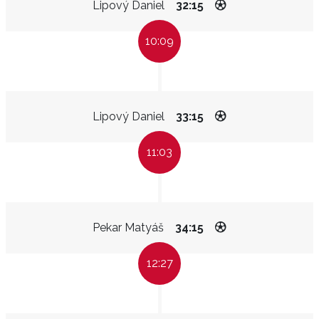
Lipový Daniel
32:15
10:09
Lipový Daniel
33:15
11:03
Pekar Matyáš
34:15
12:27