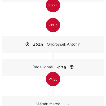
20:24
21:04
40:19
Ondroušek Antonín
Rada Jonáš
41:19
21:35
Štěpán Marek
2"