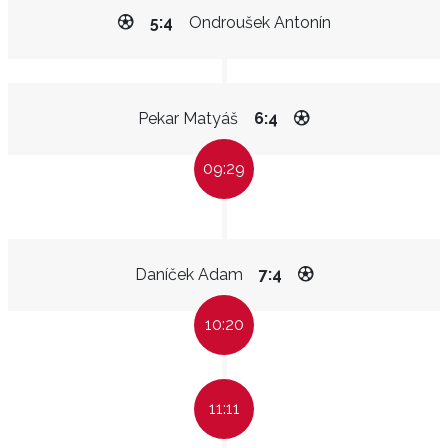
5:4
Ondroušek Antonín
Pekar Matyáš
6:4
09:29
Daníček Adam
7:4
10:20
11:11