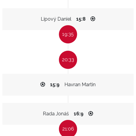
Lipový Daniel
15:8
19:35
20:33
15:9
Havran Martin
Rada Jonáš
16:9
21:06