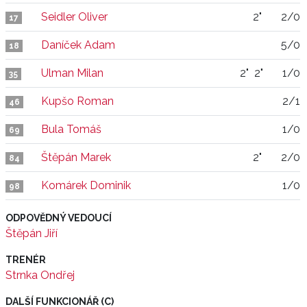
Seidler Oliver
2"
2/0
17
Daníček Adam
5/0
18
Ulman Milan
2"
2"
1/0
35
Kupšo Roman
2/1
46
Bula Tomáš
1/0
69
Štěpán Marek
2"
2/0
84
Komárek Dominik
1/0
98
ODPOVĚDNÝ VEDOUCÍ
Štěpán Jiří
TRENÉR
Strnka Ondřej
DALŠÍ FUNKCIONÁŘ (C)