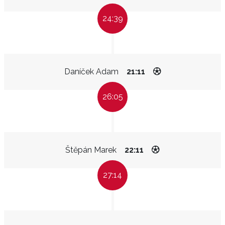
24:39
Daníček Adam
21:11
26:05
Štěpán Marek
22:11
27:14