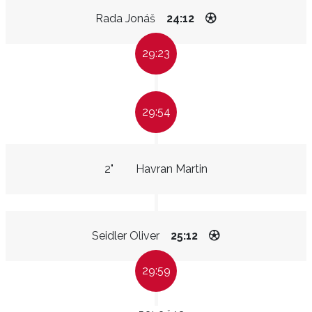
Rada Jonáš
24:12
29:23
29:54
2"
Havran Martin
Seidler Oliver
25:12
29:59