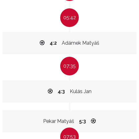
05:42
4:2
Adámek Matyáš
07:35
4:3
Kulás Jan
Pekar Matyáš
5:3
07:53