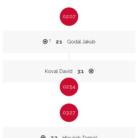
02:07
7
2:1
Godál Jakub
Koval David
3:1
02:54
03:27
3:2
Hloušek Tomáš