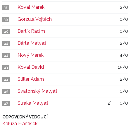
Koval Marek
2/0
37
Gorzula Vojtěch
0/0
39
Bartík Radim
0/0
40
Bárta Matyáš
2/0
41
Nový Marek
4/0
42
Koval David
15/0
43
Stiller Adam
2/0
44
Svatonský Matyáš
0/0
45
Straka Matyáš
2"
0/0
47
ODPOVĚDNÝ VEDOUCÍ
Kaluža František