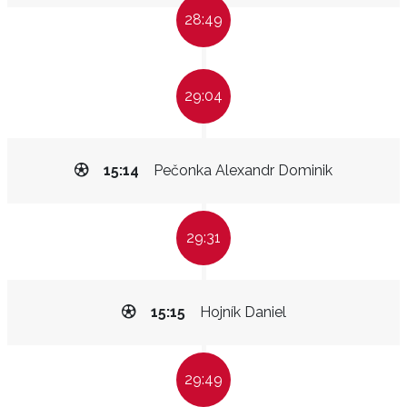
28:49
29:04
15:14
Pečonka Alexandr Dominik
29:31
15:15
Hojník Daniel
29:49