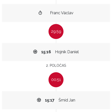
Franc Václav
29:59
15:16
Hojník Daniel
2. POLOČAS
00:51
15:17
Šmíd Jan