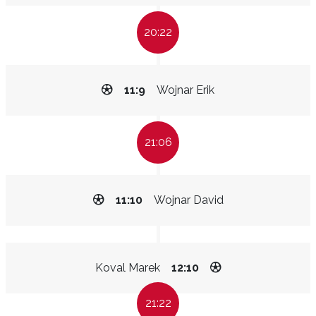
20:22
11:9
Wojnar Erik
21:06
11:10
Wojnar David
Koval Marek
12:10
21:22