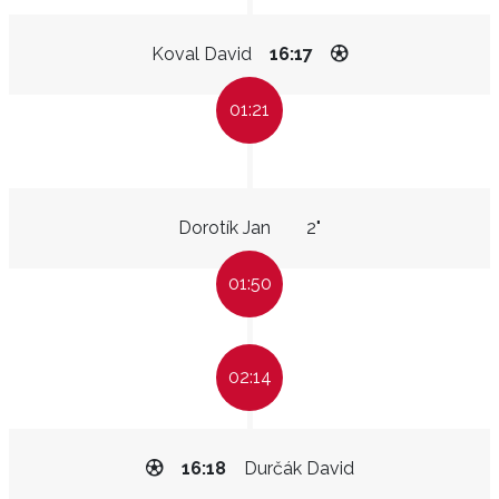
Koval David
16:17
01:21
Dorotík Jan
2"
01:50
02:14
16:18
Durčák David