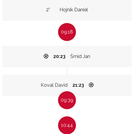
2"
Hojník Daniel
09:18
20:23
Šmíd Jan
Koval David
21:23
09:39
10:44