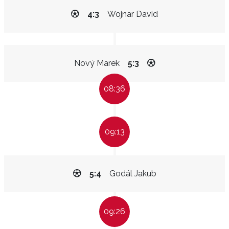
4:3
Wojnar David
Nový Marek
5:3
08:36
09:13
5:4
Godál Jakub
09:26