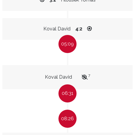
Koval David
4:2
05:09
7
Koval David
06:31
08:26