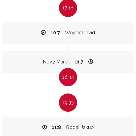
17:16
10:7
Wojnar David
Nový Marek
11:7
18:33
19:33
11:8
Godál Jakub