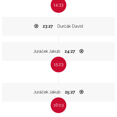
14:33
23:27
Durčák David
Juráček Jakub
24:27
15:23
Juráček Jakub
25:27
16:03