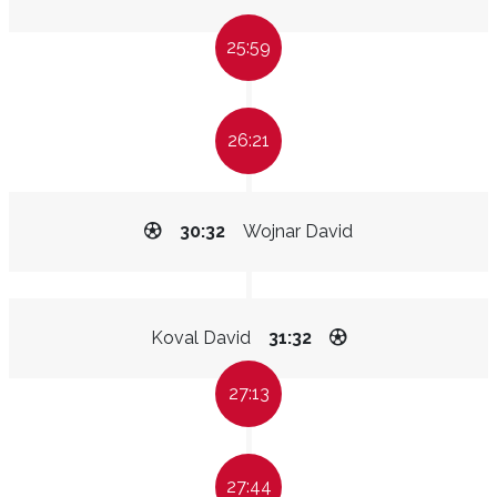
25:59
26:21
30:32
Wojnar David
Koval David
31:32
27:13
27:44