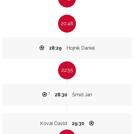
20:48
28:29
Hojník Daniel
22:55
7
28:30
Šmíd Jan
Koval David
29:30