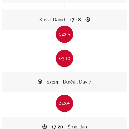
Koval David
17:18
02:55
03:10
17:19
Durčák David
04:05
17:20
Šmíd Jan