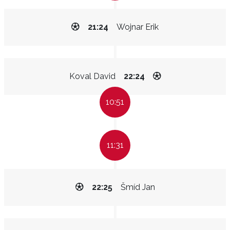
21:24
Wojnar Erik
Koval David
22:24
10:51
11:31
22:25
Šmíd Jan