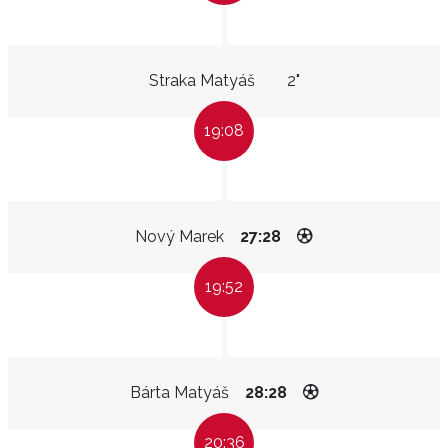
Straka Matyáš
2"
19:08
Nový Marek
27:28
19:52
Bárta Matyáš
28:28
20:36