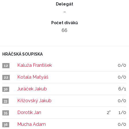
Delegát
–
Počet diváků
66
HRÁČSKÁ SOUPISKA
Kaluža František
0/0
12
Kotala Matyáš
0/0
22
Juráček Jakub
6/1
30
Křižovský Jakub
0/0
33
Dorotík Jan
2"
1/0
35
Mucha Adam
0/0
36