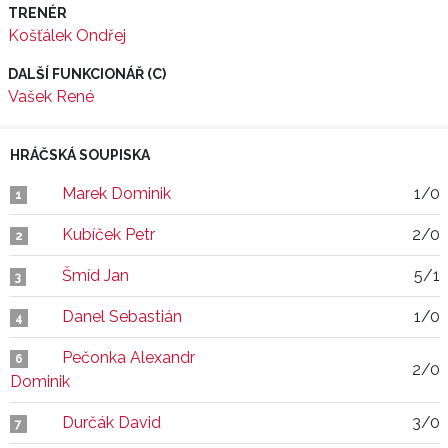
TRENÉR
Košťálek Ondřej
DALŠÍ FUNKCIONÁŘ (C)
Vašek René
HRÁČSKÁ SOUPISKA
Marek Dominik
1/0
1
Kubíček Petr
2/0
2
Šmíd Jan
5/1
3
Danel Sebastián
1/0
4
Pečonka Alexandr
6
2/0
Dominik
Durčák David
3/0
7