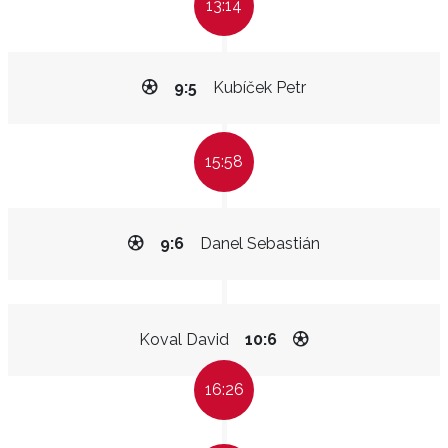
13:14
9:5
Kubíček Petr
15:58
9:6
Danel Sebastián
Koval David
10:6
16:26