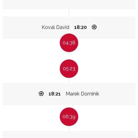
Koval David
18:20
04:38
05:23
18:21
Marek Dominik
06:39