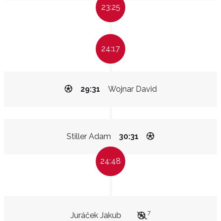
23:25
24:17
29:31
Wojnar David
Stiller Adam
30:31
24:48
7
Juráček Jakub