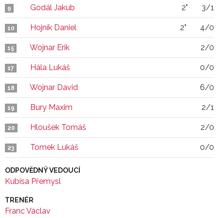
Godál Jakub
2"
3/1
9
Hojník Daniel
2"
4/0
10
Wojnar Erik
2/0
15
Hála Lukáš
0/0
17
Wojnar David
6/0
18
Bury Maxim
2/1
19
Hloušek Tomáš
2/0
20
Tomek Lukáš
0/0
23
ODPOVĚDNÝ VEDOUCÍ
Kubisa Přemysl
TRENÉR
Franc Václav