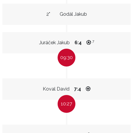
2"
Godál Jakub
7
Juráček Jakub
6:4
09:30
Koval David
7:4
10:27