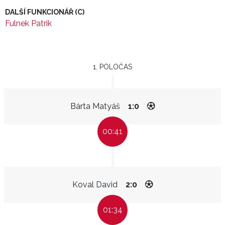
DALŠÍ FUNKCIONÁŘ (C)
Fulnek Patrik
1. POLOČAS
Bárta Matyáš
1:0
00:41
Koval David
2:0
01:34