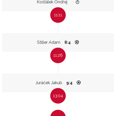
Košťálek Ondřej
11:11
Stiller Adam
8:4
11:26
Juráček Jakub
9:4
13:04