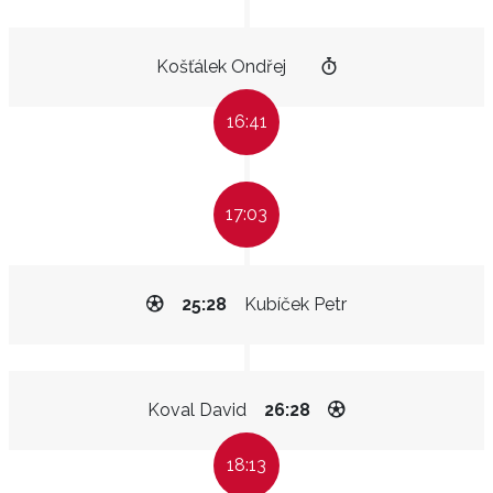
Košťálek Ondřej
16:41
17:03
25:28
Kubíček Petr
Koval David
26:28
18:13