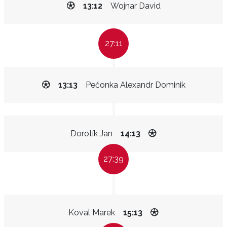
13:12
Wojnar David
27:11
13:13
Pečonka Alexandr Dominik
Dorotík Jan
14:13
27:39
Koval Marek
15:13