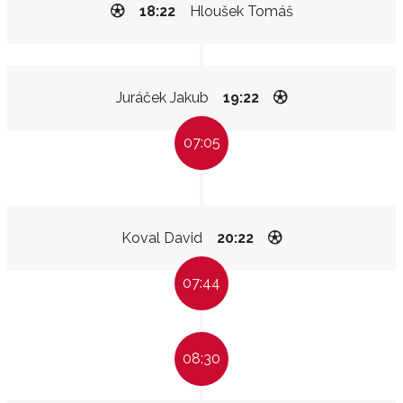
18:22
Hloušek Tomáš
Juráček Jakub
19:22
07:05
Koval David
20:22
07:44
08:30