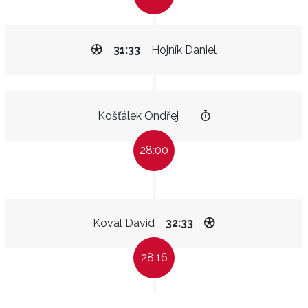
31:33
Hojník Daniel
Košťálek Ondřej
28:00
Koval David
32:33
28:16