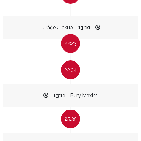
Juráček Jakub
13:10
22:23
22:34
13:11
Bury Maxim
25:35