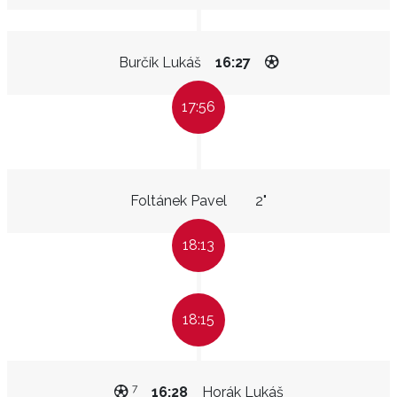
Burčík Lukáš
16:27
17:56
Foltánek Pavel
2"
18:13
18:15
7
16:28
Horák Lukáš