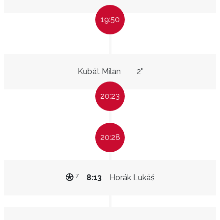
19:50
Kubát Milan
2"
20:23
20:28
7
8:13
Horák Lukáš