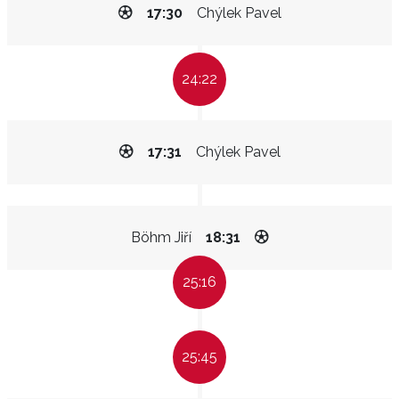
17:30
Chýlek Pavel
24:22
17:31
Chýlek Pavel
Böhm Jiří
18:31
25:16
25:45