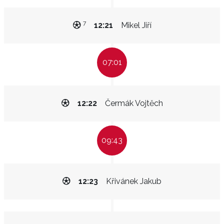
7
12:21
Mikel Jiří
07:01
12:22
Čermák Vojtěch
09:43
12:23
Křivánek Jakub