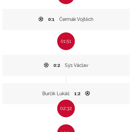
0:1
Čermák Vojtěch
01:51
0:2
Sýs Václav
Burčík Lukáš
1:2
02:32