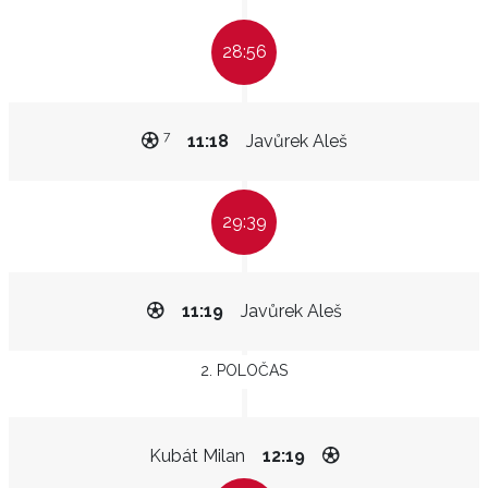
28:56
7
11:18
Javůrek Aleš
29:39
11:19
Javůrek Aleš
2. POLOČAS
Kubát Milan
12:19