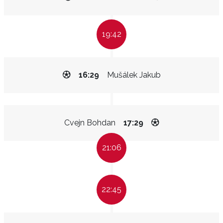
19:42
16:29
Mušálek Jakub
Cvejn Bohdan
17:29
21:06
22:45