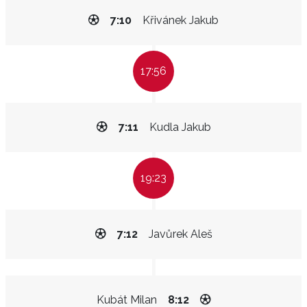
7:10
Křivánek Jakub
17:56
7:11
Kudla Jakub
19:23
7:12
Javůrek Aleš
Kubát Milan
8:12