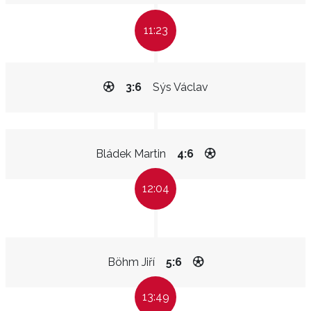
11:23
3:6
Sýs Václav
Bládek Martin
4:6
12:04
Böhm Jiří
5:6
13:49