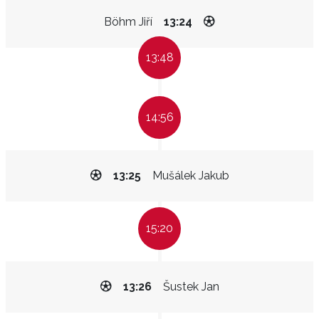
Böhm Jiří
13:24
13:48
14:56
13:25
Mušálek Jakub
15:20
13:26
Šustek Jan