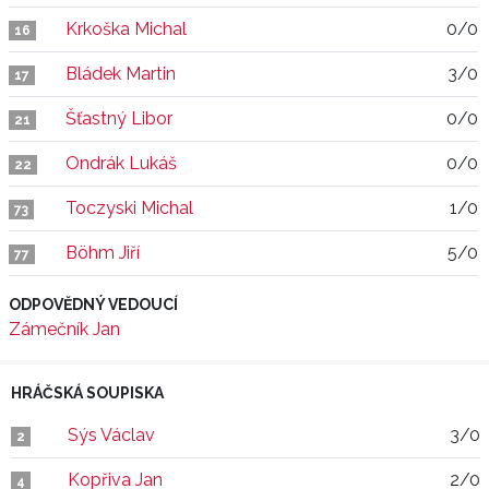
Krkoška Michal
0/0
16
Bládek Martin
3/0
17
Šťastný Libor
0/0
21
Ondrák Lukáš
0/0
22
Toczyski Michal
1/0
73
Böhm Jiří
5/0
77
ODPOVĚDNÝ VEDOUCÍ
Zámečník Jan
HRÁČSKÁ SOUPISKA
Sýs Václav
3/0
2
Kopřiva Jan
2/0
4