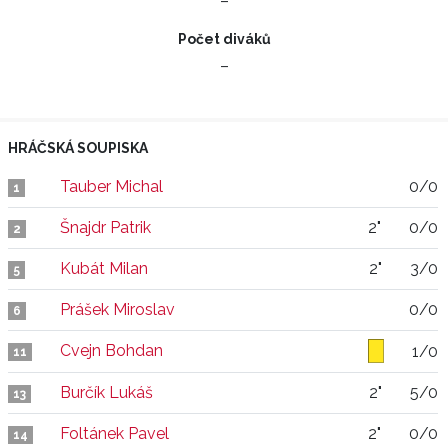
–
Počet diváků
–
HRÁČSKÁ SOUPISKA
Tauber Michal
0/0
1
Šnajdr Patrik
2"
0/0
2
Kubát Milan
2"
3/0
5
Prášek Miroslav
0/0
6
Cvejn Bohdan
1/0
11
Burčík Lukáš
2"
5/0
13
Foltánek Pavel
2"
0/0
14