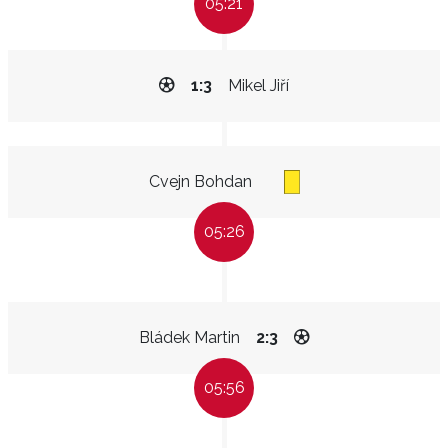
05:21
1:3
Mikel Jiří
Cvejn Bohdan
05:26
Bládek Martin
2:3
05:56