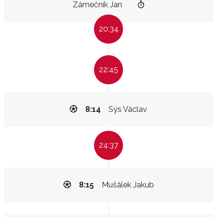
Zámečník Jan
20:34
22:45
8:14
Sýs Václav
24:37
8:15
Mušálek Jakub