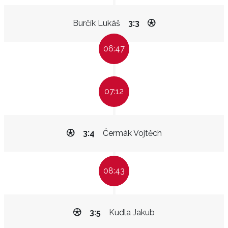
Burčík Lukáš
3:3
06:47
07:12
3:4
Čermák Vojtěch
08:43
3:5
Kudla Jakub