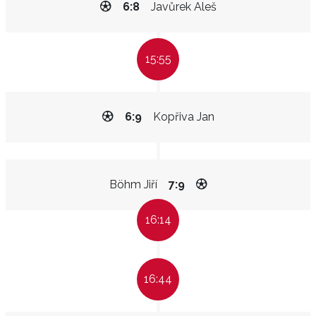
6:8
Javůrek Aleš
15:55
6:9
Kopřiva Jan
Böhm Jiří
7:9
16:14
16:44