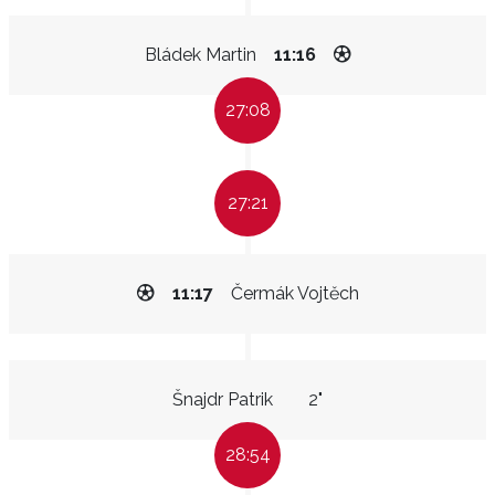
Bládek Martin
11:16
27:08
27:21
11:17
Čermák Vojtěch
Šnajdr Patrik
2"
28:54