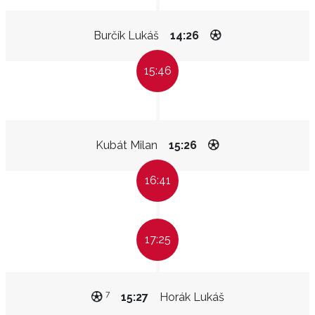
Burčík Lukáš
14:26
15:46
Kubát Milan
15:26
16:41
17:25
7
15:27
Horák Lukáš