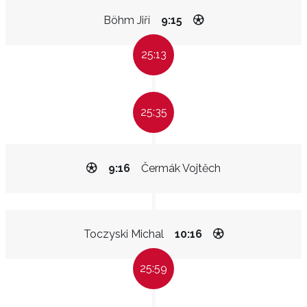
Böhm Jiří
9:15
25:13
25:35
9:16
Čermák Vojtěch
Toczyski Michal
10:16
25:59