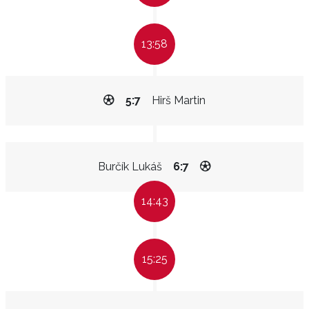
13:58
5:7
Hirš Martin
Burčík Lukáš
6:7
14:43
15:25