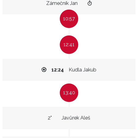
Zámečník Jan
10:57
12:41
12:24
Kudla Jakub
13:40
2"
Javůrek Aleš