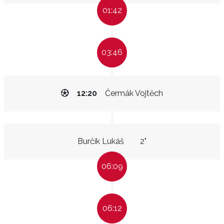
01:42
03:46
12:20
Čermák Vojtěch
Burčík Lukáš
2"
06:09
06:12