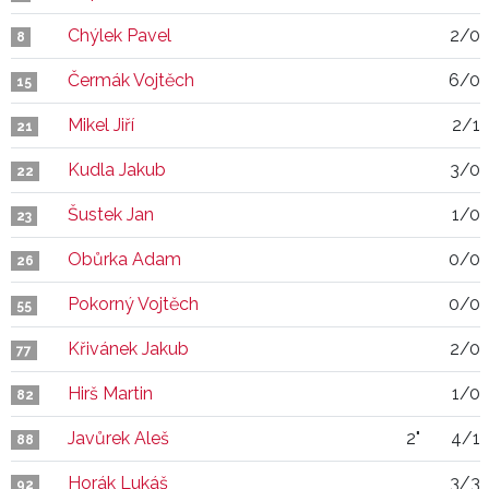
Chýlek Pavel
2/0
8
Čermák Vojtěch
6/0
15
Mikel Jiří
2/1
21
Kudla Jakub
3/0
22
Šustek Jan
1/0
23
Obůrka Adam
0/0
26
Pokorný Vojtěch
0/0
55
Křivánek Jakub
2/0
77
Hirš Martin
1/0
82
Javůrek Aleš
2"
4/1
88
Horák Lukáš
3/3
92