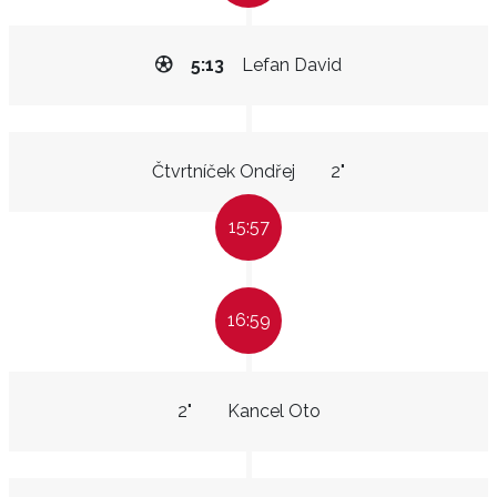
5:13
Lefan David
Čtvrtníček Ondřej
2"
15:57
16:59
2"
Kancel Oto