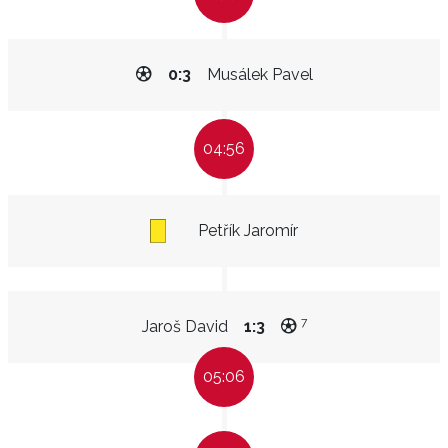
0:3
Musálek Pavel
04:56
Petřík Jaromír
7
Jaroš David
1:3
05:06