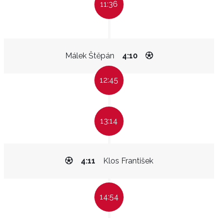
11:36
Málek Štěpán
4:10
12:45
13:14
4:11
Klos František
14:54