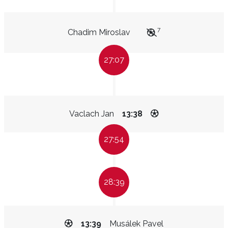
7
Chadim Miroslav
27:07
Vaclach Jan
13:38
27:54
28:39
13:39
Musálek Pavel