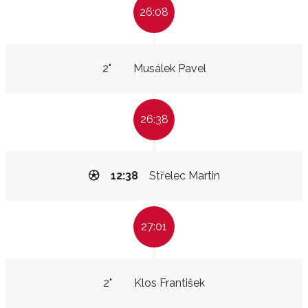
26:08
2"
Musálek Pavel
26:38
12:38
Střelec Martin
27:01
2"
Klos František