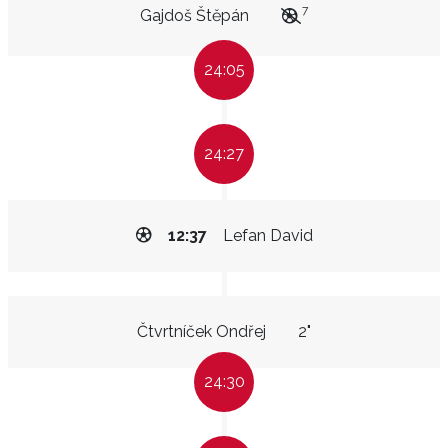
7
Gajdoš Štěpán
24:05
24:27
12:37
Lefan David
Čtvrtníček Ondřej
2"
24:30