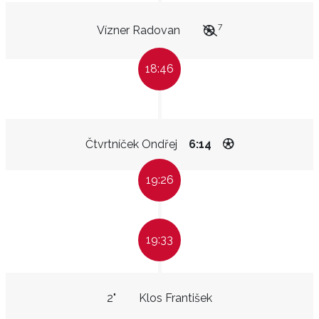
7
Vízner Radovan
18:46
Čtvrtníček Ondřej
6:14
19:26
19:33
2"
Klos František