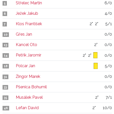
Střelec Martin
6/0
5
Ježek Jakub
4/0
6
Klos František
2"
2"
5/1
7
Gřes Jan
0/0
10
Kancel Oto
2"
0/0
13
Petřík Jaromír
2"
2"
0/0
14
Polcar Jan
5/0
18
Žingor Marek
0/0
31
Pšenica Bohumil
0/0
33
Musálek Pavel
2"
7/1
35
Lefan David
2"
10/0
46