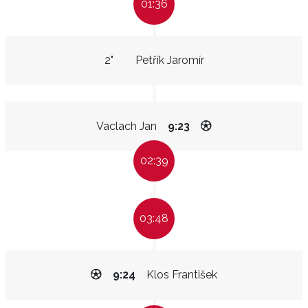
01:36
2"
Petřík Jaromír
Vaclach Jan
9:23
02:39
03:48
9:24
Klos František