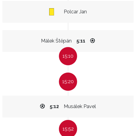
Polcar Jan
Málek Štěpán
5:11
15:10
15:20
5:12
Musálek Pavel
15:52