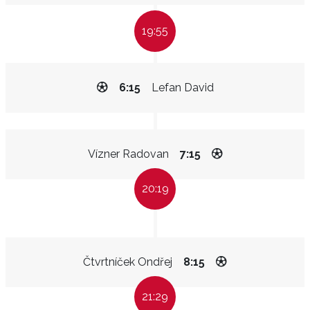
19:55
6:15
Lefan David
Vízner Radovan
7:15
20:19
Čtvrtníček Ondřej
8:15
21:29