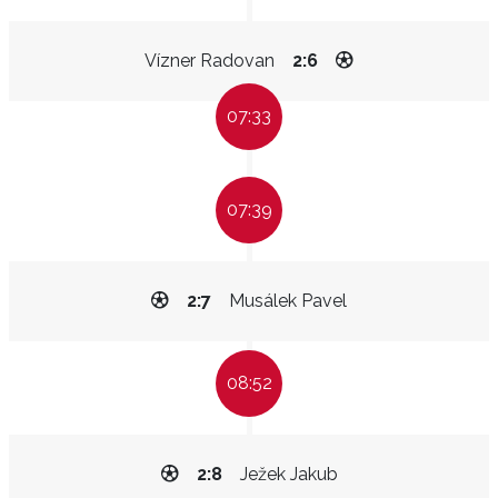
Vízner Radovan
2:6
07:33
07:39
2:7
Musálek Pavel
08:52
2:8
Ježek Jakub