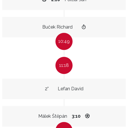
Buček Richard
10:49
11:18
2"
Lefan David
Málek Štěpán
3:10