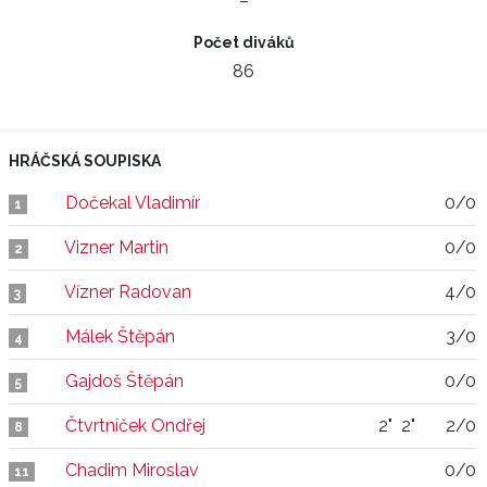
–
Počet diváků
86
HRÁČSKÁ SOUPISKA
Dočekal Vladimír
0/0
1
Vizner Martin
0/0
2
Vízner Radovan
4/0
3
Málek Štěpán
3/0
4
Gajdoš Štěpán
0/0
5
Čtvrtníček Ondřej
2"
2"
2/0
8
Chadim Miroslav
0/0
11