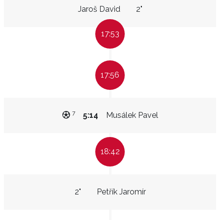
Jaroš David
2"
17:53
17:56
7
5:14
Musálek Pavel
18:42
2"
Petřík Jaromír