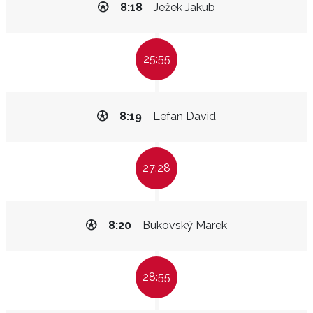
8:18
Ježek Jakub
25:55
8:19
Lefan David
27:28
8:20
Bukovský Marek
28:55