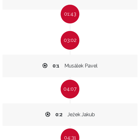
01:43
03:02
0:1
Musálek Pavel
04:07
0:2
Ježek Jakub
04:31