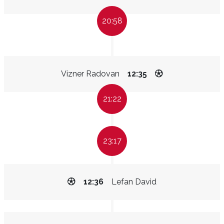
20:58
Vízner Radovan
12:35
21:22
23:17
12:36
Lefan David