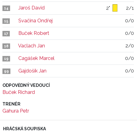
Jaroš David
2"
2/1
14
Svačina Ondřej
0/0
15
Buček Robert
0/0
17
Vaclach Jan
2/0
18
Cagášek Marcel
0/0
19
Gajdošík Jan
0/0
99
ODPOVĚDNÝ VEDOUCÍ
Buček Richard
TRENÉR
Gahura Petr
HRÁČSKÁ SOUPISKA