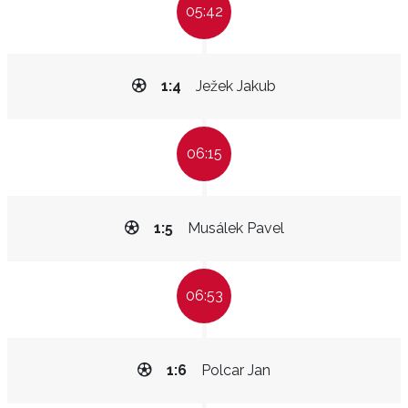
05:42
1:4
Ježek Jakub
06:15
1:5
Musálek Pavel
06:53
1:6
Polcar Jan