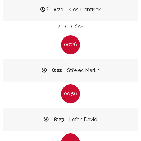
7
8:21
Klos František
2. POLOČAS
00:26
8:22
Střelec Martin
00:56
8:23
Lefan David