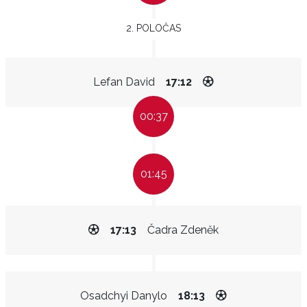
2. POLOČAS
Lefan David
17:12
00:37
01:45
17:13
Čadra Zdeněk
Osadchyi Danylo
18:13