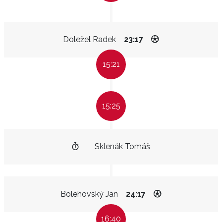
Doležel Radek
23:17
15:21
15:25
Sklenák Tomáš
Bolehovský Jan
24:17
16:40