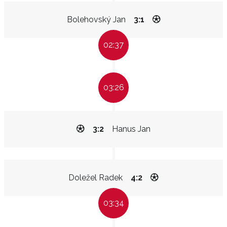
Bolehovský Jan
3:1
02:37
03:26
3:2
Hanus Jan
Doležel Radek
4:2
03:34