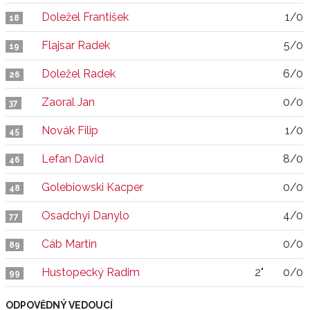
Doležel František
1/0
18
Flajsar Radek
5/0
19
Doležel Radek
6/0
26
Zaoral Jan
0/0
37
Novák Filip
1/0
45
Lefan David
8/0
46
Golebiowski Kacper
0/0
48
Osadchyi Danylo
4/0
77
Cáb Martin
0/0
89
Hustopecký Radim
2"
0/0
99
ODPOVĚDNÝ VEDOUCÍ