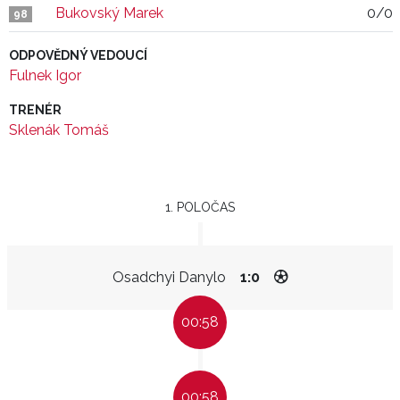
Bukovský Marek
0/0
98
ODPOVĚDNÝ VEDOUCÍ
Fulnek Igor
TRENÉR
Sklenák Tomáš
1. POLOČAS
Osadchyi Danylo
1:0
00:58
00:58