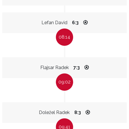
Lefan David
6:3
08:14
Flajsar Radek
7:3
09:02
Doležel Radek
8:3
09:41