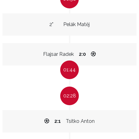
2"
Pelák Matěj
Flajsar Radek
2:0
01:44
02:28
2:1
Tsitko Anton