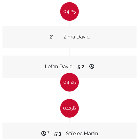
04:25
2"
Zima David
Lefan David
5:2
04:25
04:58
7
5:3
Střelec Martin