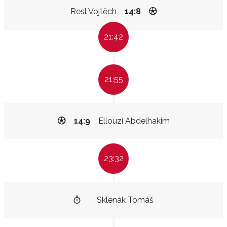
Resl Vojtěch
14:8
21:42
21:55
14:9
Ellouzi Abdelhakim
23:32
Sklenák Tomáš