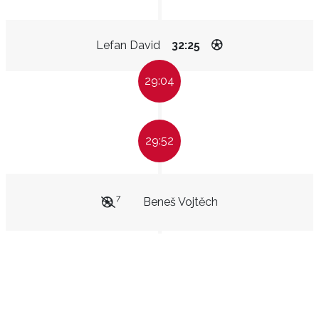
Lefan David
32:25
29:04
29:52
7
Beneš Vojtěch