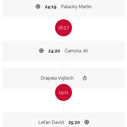
24:19
Palacký Martin
18:57
24:20
Černota Jiří
Drápela Vojtěch
19:11
Lefan David
25:20