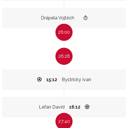
Drápela Vojtěch
26:00
26:28
15:12
Bystrický Ivan
Lefan David
16:12
27:40