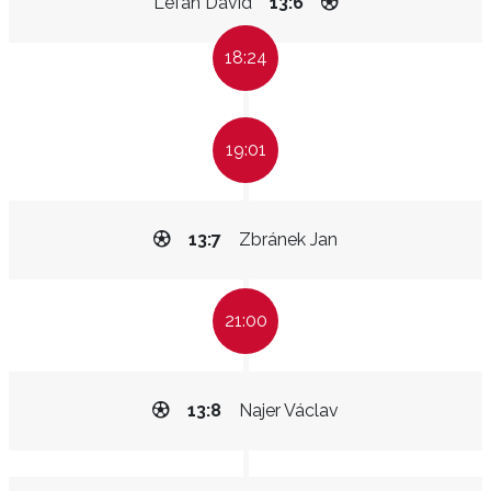
Lefan David
13:6
18:24
19:01
13:7
Zbránek Jan
21:00
13:8
Najer Václav