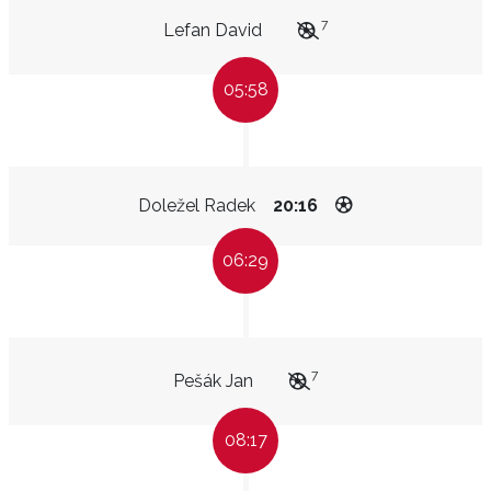
7
Lefan David
05:58
Doležel Radek
20:16
06:29
7
Pešák Jan
08:17