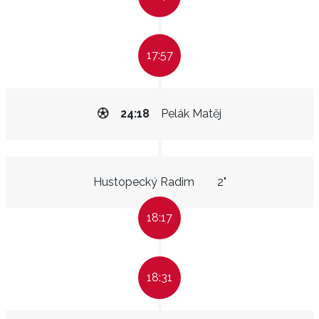
17:57
24:18
Pelák Matěj
Hustopecký Radim
2"
18:17
18:31