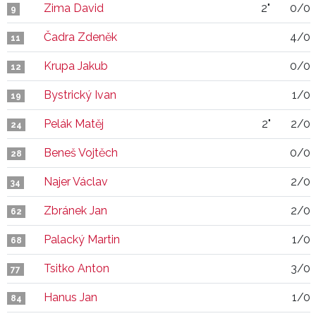
Zima David
2"
0/0
9
Čadra Zdeněk
4/0
11
Krupa Jakub
0/0
12
Bystrický Ivan
1/0
19
Pelák Matěj
2"
2/0
24
Beneš Vojtěch
0/0
28
Najer Václav
2/0
34
Zbránek Jan
2/0
62
Palacký Martin
1/0
68
Tsitko Anton
3/0
77
Hanus Jan
1/0
84