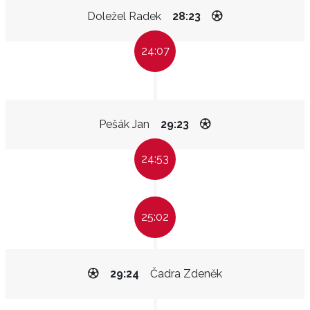
Doležel Radek
28:23
24:07
Pešák Jan
29:23
24:53
25:02
29:24
Čadra Zdeněk