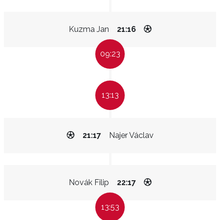
Kuzma Jan
21:16
09:23
13:13
21:17
Najer Václav
Novák Filip
22:17
13:53