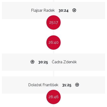
Flajsar Radek
30:24
25:17
26:40
30:25
Čadra Zdeněk
Doležel František
31:25
28:46