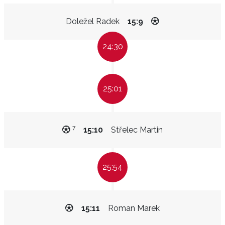
Doležel Radek
15:9
24:30
25:01
7
15:10
Střelec Martin
25:54
15:11
Roman Marek