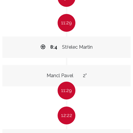
11:29
8:4
Střelec Martin
Mancl Pavel
2"
11:29
12:22