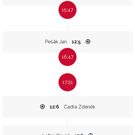
15:47
Pešák Jan
12:5
16:47
17:51
12:6
Čadra Zdeněk