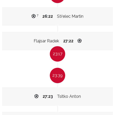
7
26:22
Střelec Martin
Flajsar Radek
27:22
23:17
23:39
27:23
Tsitko Anton