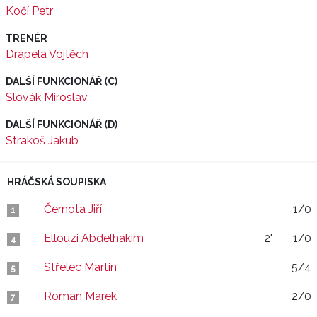
Kočí Petr
TRENÉR
Drápela Vojtěch
DALŠÍ FUNKCIONÁŘ (C)
Slovák Miroslav
DALŠÍ FUNKCIONÁŘ (D)
Strakoš Jakub
HRÁČSKÁ SOUPISKA
Černota Jiří
1/0
1
Ellouzi Abdelhakim
2"
1/0
4
Střelec Martin
5/4
5
Roman Marek
2/0
7