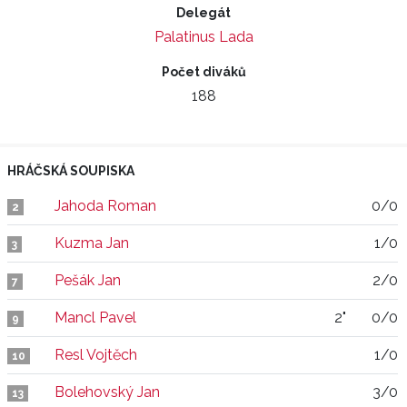
Delegát
Palatinus Lada
Počet diváků
188
HRÁČSKÁ SOUPISKA
Jahoda Roman
0/0
2
Kuzma Jan
1/0
3
Pešák Jan
2/0
7
Mancl Pavel
2"
0/0
9
Resl Vojtěch
1/0
10
Bolehovský Jan
3/0
13