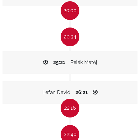
20:00
20:34
25:21
Pelák Matěj
Lefan David
26:21
22:16
22:40