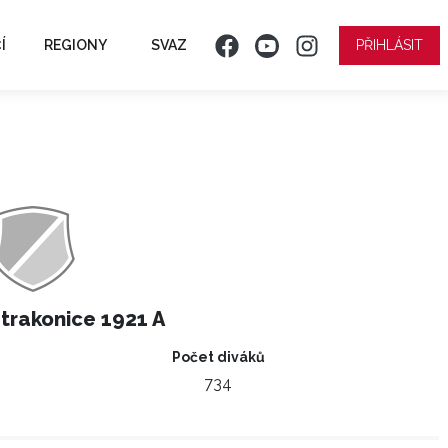
Í
REGIONY
SVAZ
PŘIHLÁSIT
trakonice 1921 A
Počet diváků
734