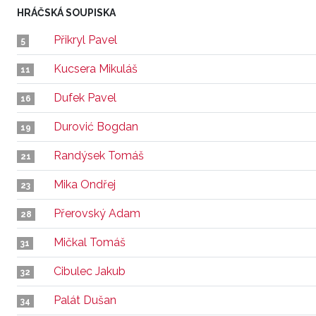
HRÁČSKÁ SOUPISKA
Přikryl Pavel
5
Kucsera Mikuláš
11
Dufek Pavel
16
Durović Bogdan
19
Randýsek Tomáš
21
Mika Ondřej
23
Přerovský Adam
28
Mičkal Tomáš
31
Cibulec Jakub
32
Palát Dušan
34