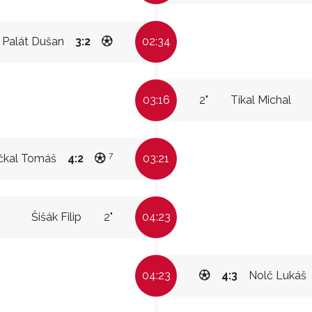
Palát Dušan
3:2
02:34
03:16
2"
Tíkal Michal
7
čkal Tomáš
4:2
03:21
Šišák Filip
2"
04:23
04:23
4:3
Nolč Lukáš