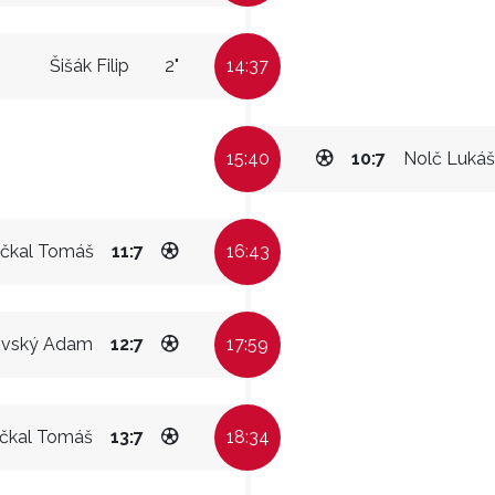
Šišák Filip
2"
14:37
15:40
10:7
Nolč Lukáš
čkal Tomáš
11:7
16:43
ovský Adam
12:7
17:59
čkal Tomáš
13:7
18:34