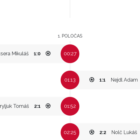
1. POLOČAS
sera Mikuláš
1:0
00:27
01:13
1:1
Nejdl Adam
ryljuk Tomáš
2:1
01:52
02:25
2:2
Nolč Lukáš