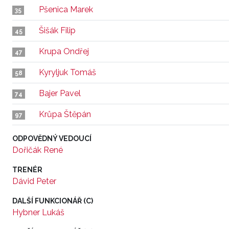
Pšenica Marek
35
Šišák Filip
45
Krupa Ondřej
47
Kyryljuk Tomáš
58
Bajer Pavel
74
Krůpa Štěpán
97
ODPOVĚDNÝ VEDOUCÍ
Dořičák René
TRENÉR
Dávid Peter
DALŠÍ FUNKCIONÁŘ (C)
Hybner Lukáš