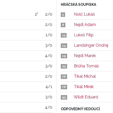
HRÁČSKÁ SOUPISKA
2"
2/0
Nolč Lukáš
5
2/0
Nejdl Adam
8
1/0
Lukeš Filip
13
3/0
Landsinger Ondřej
14
4/0
Nejdl Marek
19
3/0
Brůha Tomáš
25
2/0
Tíkal Michal
76
4/1
Tíkal Mirek
78
3/0
Wildt Eduard
95
4/0
ODPOVĚDNÝ VEDOUCÍ