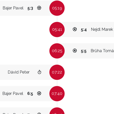
Bajer Pavel
5:3
05:19
05:41
5:4
Nejdl Marek
06:25
5:5
Brůha Tomá
Dávid Peter
07:22
Bajer Pavel
6:5
07:40