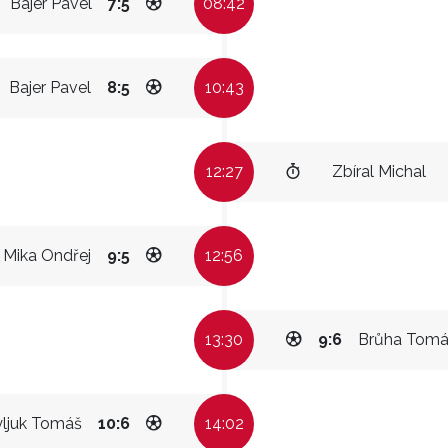
Bajer Pavel
7:5
08:42
Bajer Pavel
8:5
10:43
12:27
Zbíral Michal
Mika Ondřej
9:5
12:56
13:30
9:6
Brůha Tomá
yljuk Tomáš
10:6
14:02