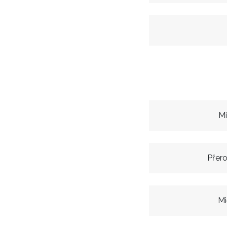
Mi
Přer
Mi