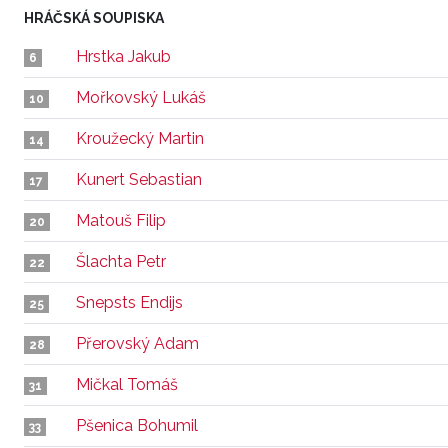
HRÁČSKÁ SOUPISKA
Hrstka Jakub
6
Mořkovský Lukáš
10
Kroužecký Martin
14
Kunert Sebastian
17
Matouš Filip
20
Šlachta Petr
22
Snepsts Endijs
25
Přerovský Adam
28
Mičkal Tomáš
31
Pšenica Bohumil
33