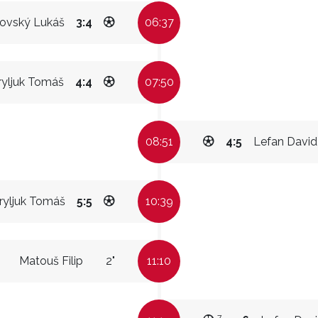
ovský Lukáš
3:4
06:37
ryljuk Tomáš
4:4
07:50
08:51
4:5
Lefan David
ryljuk Tomáš
5:5
10:39
Matouš Filip
2"
11:10
7