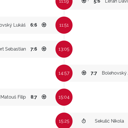
11:19
5:6
Lefan Dav
ovský Lukáš
6:6
11:51
rt Sebastian
7:6
13:05
14:57
7:7
Bolehovský 
Matouš Filip
8:7
15:04
15:25
Sekulić Nikola