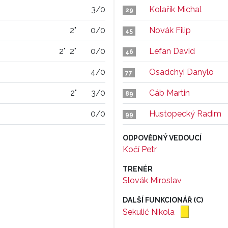
3/0
Kolařík Michal
29
2"
0/0
Novák Filip
45
2"
2"
0/0
Lefan David
46
4/0
Osadchyi Danylo
77
2"
3/0
Cáb Martin
89
0/0
Hustopecký Radim
99
ODPOVĚDNÝ VEDOUCÍ
Kočí Petr
TRENÉR
Slovák Miroslav
DALŠÍ FUNKCIONÁŘ (C)
Sekulić Nikola