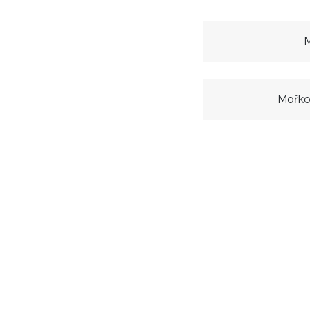
M
Mořko