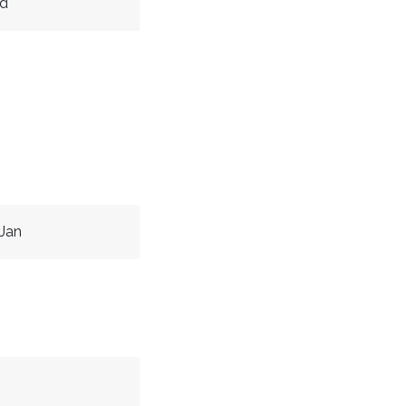
id
Jan