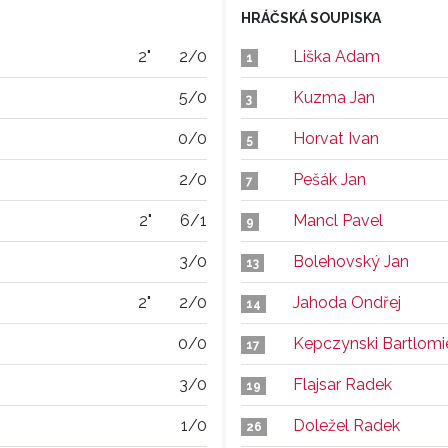
HRÁČSKÁ SOUPISKA
2"
2/0
Liška Adam
1
5/0
Kuzma Jan
3
0/0
Horvat Ivan
5
2/0
Pešák Jan
7
2"
6/1
Mancl Pavel
9
3/0
Bolehovský Jan
13
2"
2/0
Jahoda Ondřej
14
0/0
Kepczynski Bartlomi
17
3/0
Flajsar Radek
19
1/0
Doležel Radek
26