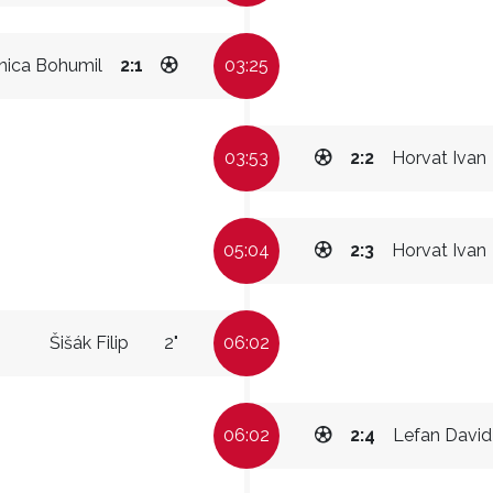
nica Bohumil
2:1
03:25
03:53
2:2
Horvat Ivan
05:04
2:3
Horvat Ivan
Šišák Filip
2"
06:02
06:02
2:4
Lefan David