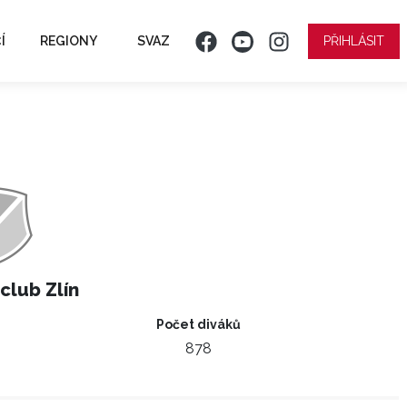
Í
REGIONY
SVAZ
PŘIHLÁSIT
club Zlín
Počet diváků
878