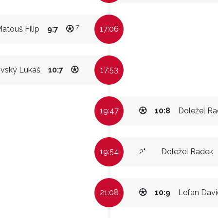
7
atouš Filip
9:7
17:06
vský Lukáš
10:7
17:53
19:47
10:8
Doležel R
19:54
2"
Doležel Radek
21:08
10:9
Lefan Davi