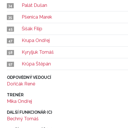
Palát Dušan
34
Pšenica Marek
35
Šišák Filip
45
Krupa Ondřej
47
Kyryljuk Tomáš
58
Krůpa Štěpán
97
ODPOVĚDNÝ VEDOUCÍ
Dořičák René
TRENÉR
Mika Ondřej
DALŠÍ FUNKCIONÁŘ (C)
Bechný Tomáš