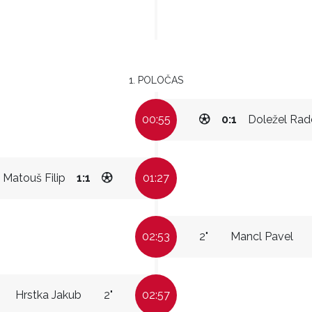
1. POLOČAS
00:55
0:1
Doležel Rad
Matouš Filip
1:1
01:27
02:53
2"
Mancl Pavel
Hrstka Jakub
2"
02:57