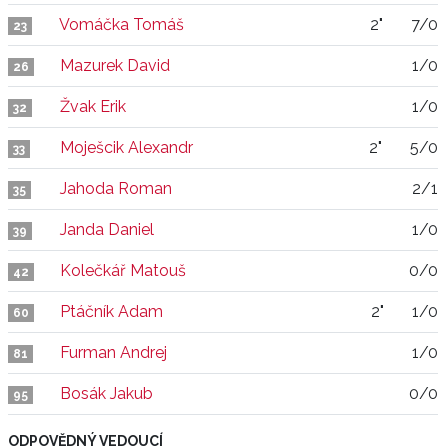
Vomáčka Tomáš
2"
7/0
23
Mazurek David
1/0
26
Žvak Erik
1/0
32
Moješcik Alexandr
2"
5/0
33
Jahoda Roman
2/1
35
Janda Daniel
1/0
39
Kolečkář Matouš
0/0
42
Ptáčník Adam
2"
1/0
60
Furman Andrej
1/0
81
Bosák Jakub
0/0
95
ODPOVĚDNÝ VEDOUCÍ