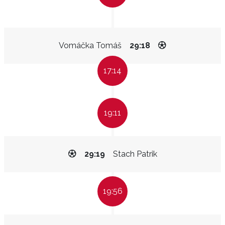
Vomáčka Tomáš
29:18
17:14
19:11
29:19
Stach Patrik
19:56