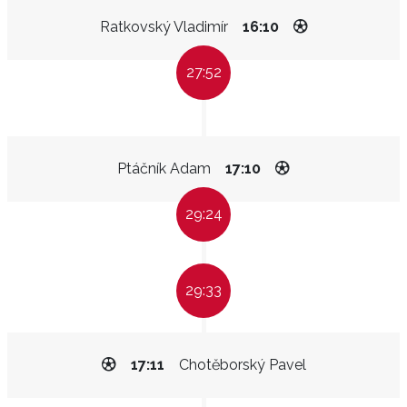
Ratkovský Vladimír
16:10
27:52
Ptáčník Adam
17:10
29:24
29:33
17:11
Chotěborský Pavel