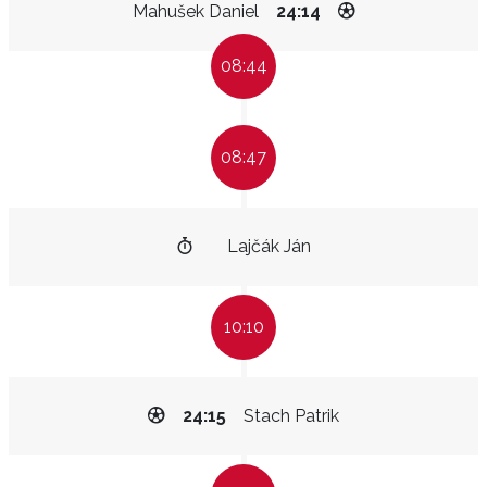
Mahušek Daniel
24:14
08:44
08:47
Lajčák Ján
10:10
24:15
Stach Patrik