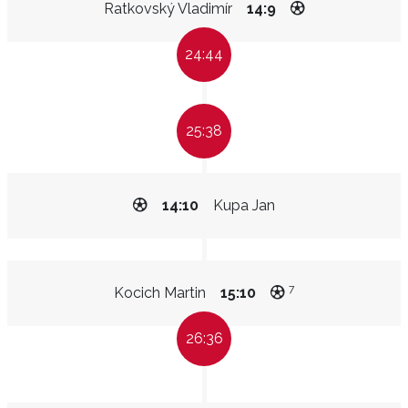
Ratkovský Vladimír
14:9
24:44
25:38
14:10
Kupa Jan
7
Kocich Martin
15:10
26:36