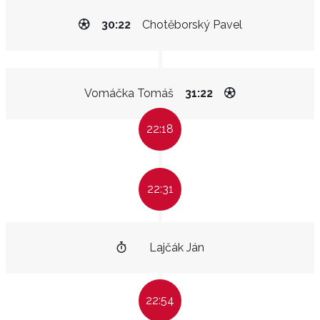
30:22
Chotěborský Pavel
Vomáčka Tomáš
31:22
22:18
22:31
Lajčák Ján
22:54