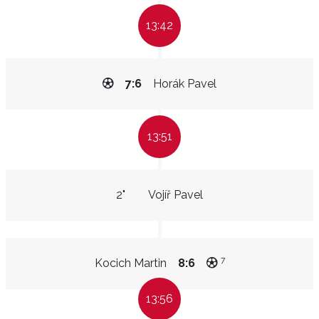
13:42
7:6
Horák Pavel
13:51
2"
Vojíř Pavel
7
Kocich Martin
8:6
13:56