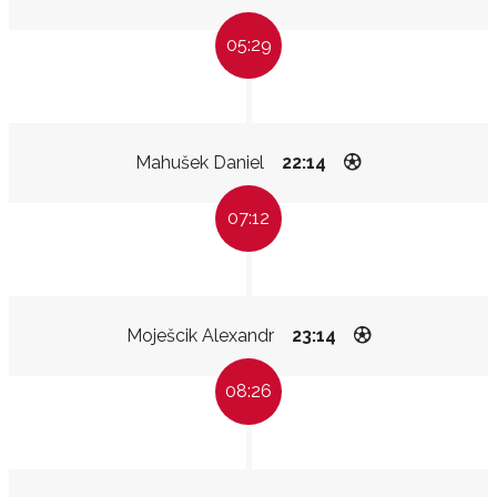
05:29
Mahušek Daniel
22:14
07:12
Moješcik Alexandr
23:14
08:26