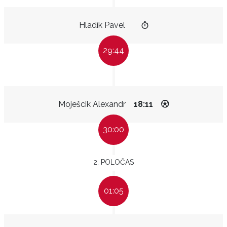
Hladík Pavel
29:44
Moješcik Alexandr
18:11
30:00
2. POLOČAS
01:05