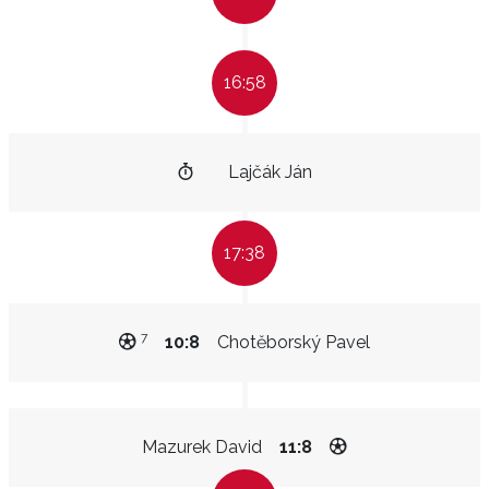
16:58
Lajčák Ján
17:38
7
10:8
Chotěborský Pavel
Mazurek David
11:8