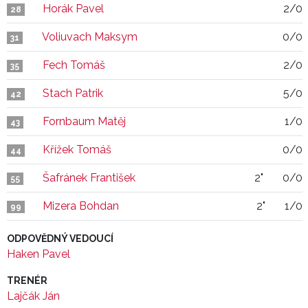
Horák Pavel
2/0
28
Voliuvach Maksym
0/0
31
Fech Tomáš
2/0
35
Stach Patrik
5/0
42
Fornbaum Matěj
1/0
43
Křížek Tomáš
0/0
44
Šafránek František
2"
0/0
55
Mizera Bohdan
2"
1/0
99
ODPOVĚDNÝ VEDOUCÍ
Haken Pavel
TRENÉR
Lajčák Ján