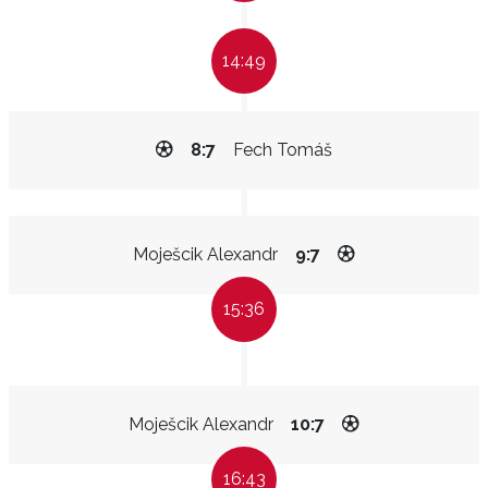
14:49
8:7
Fech Tomáš
Moješcik Alexandr
9:7
15:36
Moješcik Alexandr
10:7
16:43