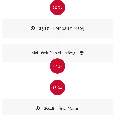
12:01
25:17
Fornbaum Matěj
Mahušek Daniel
26:17
12:37
15:04
26:18
Říha Martin