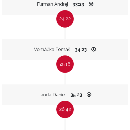
Furman Andrej
33:23
24:22
Vomáčka Tomáš
34:23
25:16
Janda Daniel
35:23
26:42