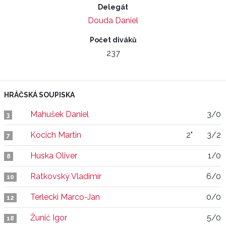
Delegát
Douda Daniel
Počet diváků
237
HRÁČSKÁ SOUPISKA
Mahušek Daniel
3/0
3
Kocich Martin
2"
3/2
7
Huska Oliver
1/0
8
Ratkovský Vladimír
6/0
10
Terlecki Marco-Jan
0/0
12
Žunić Igor
5/0
18