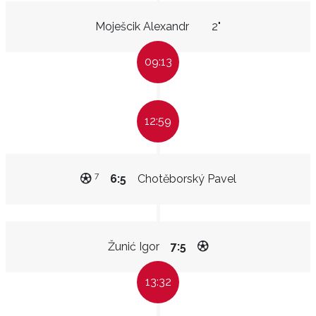
Moješcik Alexandr
2"
09:13
12:59
7
6:5
Chotěborský Pavel
Žunić Igor
7:5
13:32