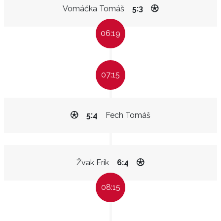
Vomáčka Tomáš
5:3
06:19
07:15
5:4
Fech Tomáš
Žvak Erik
6:4
08:15