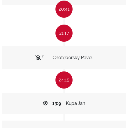
20:41
21:17
7
Chotěborský Pavel
24:15
13:9
Kupa Jan