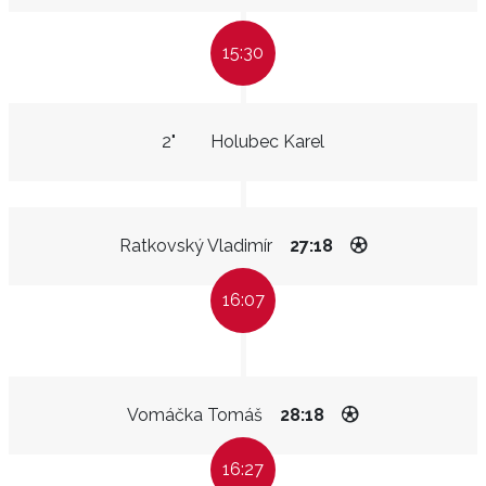
15:30
2"
Holubec Karel
Ratkovský Vladimír
27:18
16:07
Vomáčka Tomáš
28:18
16:27