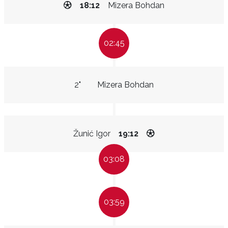
18:12
Mizera Bohdan
02:45
2"
Mizera Bohdan
Žunić Igor
19:12
03:08
03:59