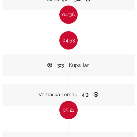
04:38
04:53
3:3
Kupa Jan
Vomáčka Tomáš
4:3
05:21