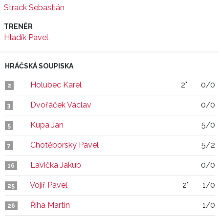
Strack Sebastián
TRENÉR
Hladík Pavel
HRÁČSKÁ SOUPISKA
Holubec Karel
2"
0/0
2
Dvořáček Václav
0/0
3
Kupa Jan
5/0
5
Chotěborský Pavel
5/2
7
Lavička Jakub
0/0
16
Vojíř Pavel
2"
1/0
25
Říha Martin
1/0
26