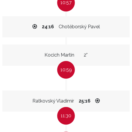
10:57
24:16
Chotěborský Pavel
Kocich Martin
2"
10:59
Ratkovský Vladimír
25:16
11:30