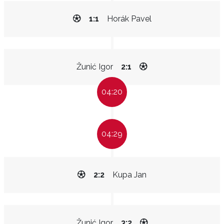
1:1
Horák Pavel
Žunić Igor
2:1
04:20
04:29
2:2
Kupa Jan
Žunić Igor
3:2