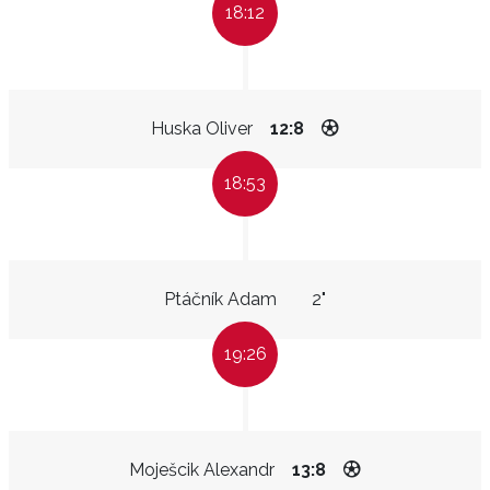
18:12
Huska Oliver
12:8
18:53
Ptáčník Adam
2"
19:26
Moješcik Alexandr
13:8