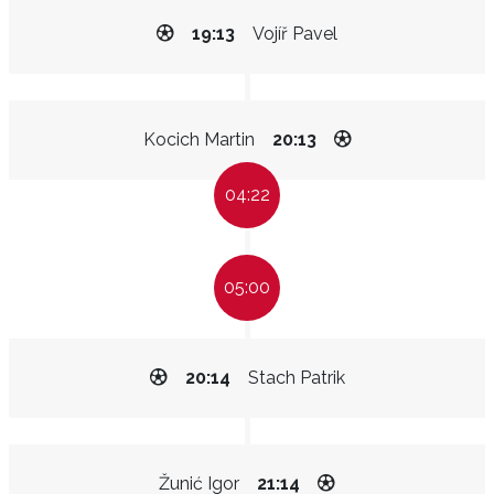
19:13
Vojíř Pavel
Kocich Martin
20:13
04:22
05:00
20:14
Stach Patrik
Žunić Igor
21:14