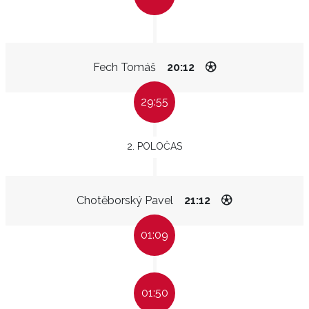
Fech Tomáš
20:12
29:55
2. POLOČAS
Chotěborský Pavel
21:12
01:09
01:50