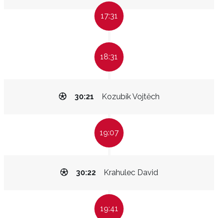
17:31
18:31
30:21
Kozubík Vojtěch
19:07
30:22
Krahulec David
19:41