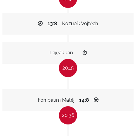
13:8
Kozubík Vojtěch
Lajčák Ján
20:15
Fornbaum Matěj
14:8
20:36