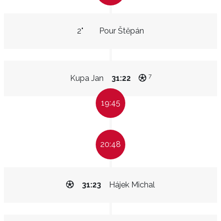
2"
Pour Štěpán
7
Kupa Jan
31:22
19:45
20:48
31:23
Hájek Michal