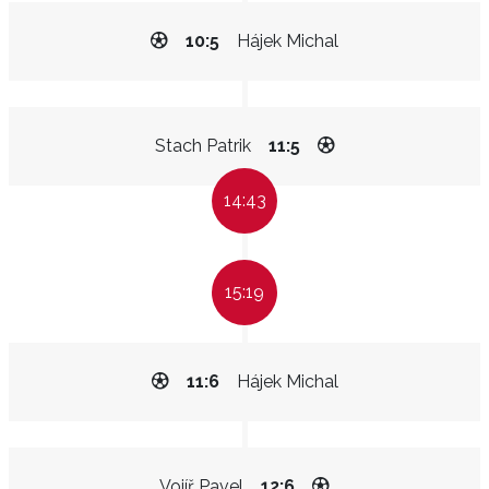
10:5
Hájek Michal
Stach Patrik
11:5
14:43
15:19
11:6
Hájek Michal
Vojíř Pavel
12:6