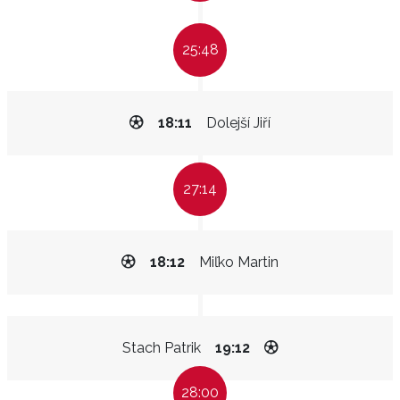
25:48
18:11
Dolejší Jiří
27:14
18:12
Miľko Martin
Stach Patrik
19:12
28:00