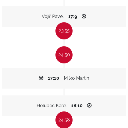
Vojíř Pavel
17:9
23:55
24:50
17:10
Miľko Martin
Holubec Karel
18:10
24:58