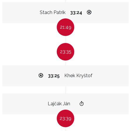
Stach Patrik
33:24
21:49
23:35
33:25
Khek Kryštof
Lajčák Ján
23:39