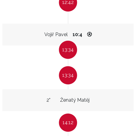
12:42
Vojíř Pavel
10:4
13:34
13:34
2"
Ženatý Matěj
14:12