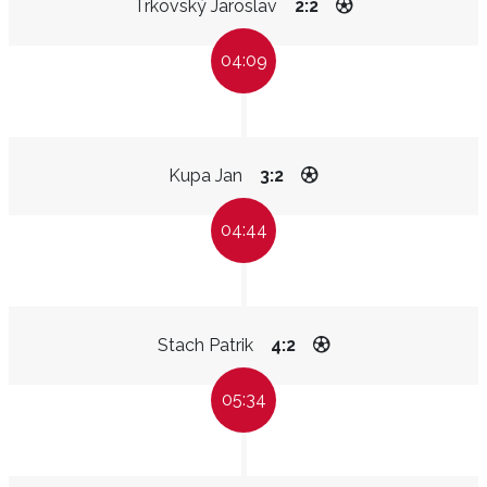
Trkovský Jaroslav
2:2
04:09
Kupa Jan
3:2
04:44
Stach Patrik
4:2
05:34