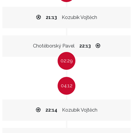
21:13
Kozubík Vojtěch
Chotěborský Pavel
22:13
02:29
04:12
22:14
Kozubík Vojtěch