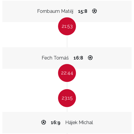
Fornbaum Matěj
15:8
21:53
Fech Tomáš
16:8
22:44
23:15
16:9
Hájek Michal