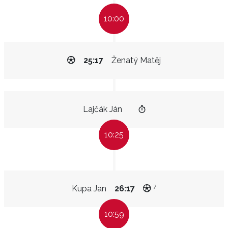
10:00
25:17
Ženatý Matěj
Lajčák Ján
10:25
7
Kupa Jan
26:17
10:59