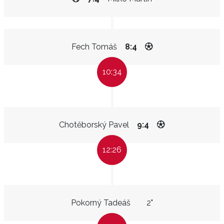
Fech Tomáš
8:4
10:34
Chotěborský Pavel
9:4
12:26
Pokorný Tadeáš
2"