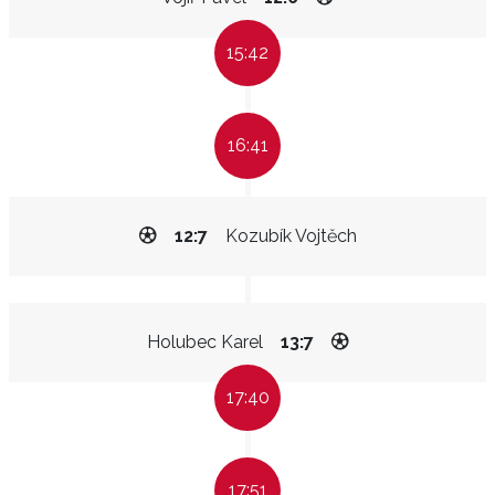
15:42
16:41
12:7
Kozubík Vojtěch
Holubec Karel
13:7
17:40
17:51