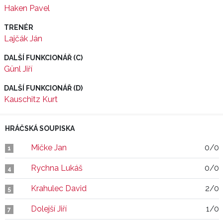
Haken Pavel
TRENÉR
Lajčák Ján
DALŠÍ FUNKCIONÁŘ (C)
Günl Jiří
DALŠÍ FUNKCIONÁŘ (D)
Kauschitz Kurt
HRÁČSKÁ SOUPISKA
Mičke Jan
0/0
1
Rychna Lukáš
0/0
4
Krahulec David
2/0
5
Dolejší Jiří
1/0
7