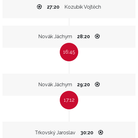
27:20
Kozubík Vojtěch
Novák Jáchym
28:20
16:45
Novák Jáchym
29:20
17:12
Trkovský Jaroslav
30:20