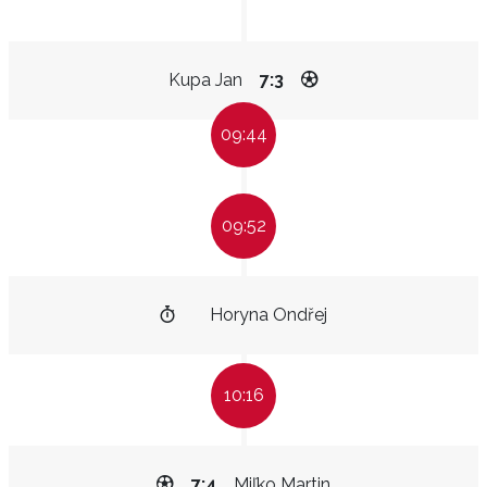
Kupa Jan
7:3
09:44
09:52
Horyna Ondřej
10:16
7:4
Miľko Martin