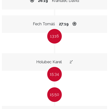
26:19
Krahulec David
Fech Tomáš
27:19
13:16
Holubec Karel
2"
15:34
15:50