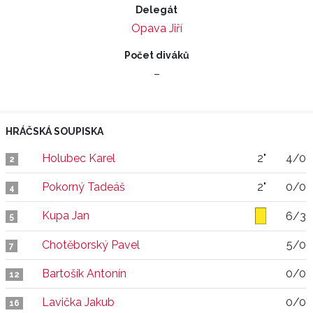
Delegát
Opava Jiří
Počet diváků
–
HRÁČSKÁ SOUPISKA
Holubec Karel
2"
4/0
2
Pokorný Tadeáš
2"
0/0
4
Kupa Jan
6/3
5
Chotěborský Pavel
5/0
7
Bartošík Antonín
0/0
12
Lavička Jakub
0/0
16