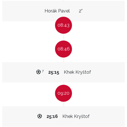
Horák Pavel
2"
08:43
08:46
7
25:15
Khek Kryštof
09:20
25:16
Khek Kryštof