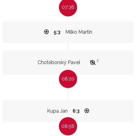
07:36
5:3
Miľko Martin
7
Chotěborský Pavel
08:20
Kupa Jan
6:3
08:58