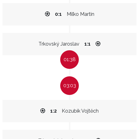
0:1
Miľko Martin
Trkovský Jaroslav
1:1
01:38
03:03
1:2
Kozubík Vojtěch