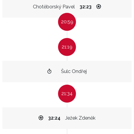
Chotěborský Pavel
32:23
20:59
21:19
Šulc Ondřej
21:34
32:24
Ježek Zdeněk