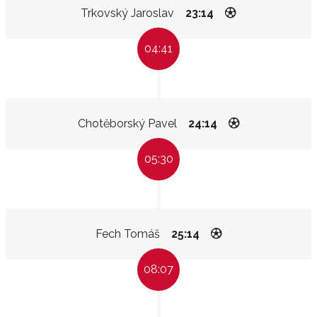
Trkovský Jaroslav
23:14
04:41
Chotěborský Pavel
24:14
05:30
Fech Tomáš
25:14
08:07