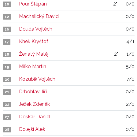
Pour Štěpán
2"
0/0
10
Machalický David
0/0
12
Douda Vojtěch
0/0
16
Khek Kryštof
4/1
17
Ženatý Matěj
2"
1/0
18
Miľko Martin
5/0
19
Kozubík Vojtěch
7/0
20
Drbohlav Jiří
0/0
21
Ježek Zdeněk
2/0
22
Doškář Daniel
0/0
27
Dolejší Aleš
0/0
28