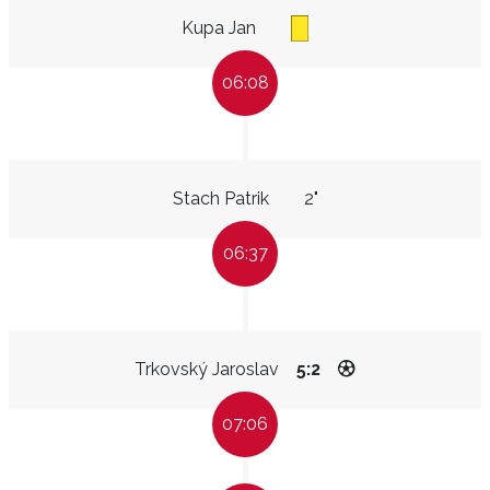
Kupa Jan
06:08
Stach Patrik
2"
06:37
Trkovský Jaroslav
5:2
07:06