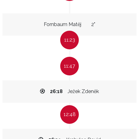
Fornbaum Matěj
2"
11:23
11:47
26:18
Ježek Zdeněk
12:48