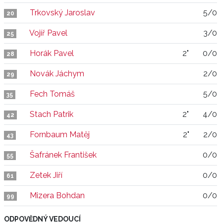
Trkovský Jaroslav
5/0
20
Vojíř Pavel
3/0
25
Horák Pavel
2"
0/0
28
Novák Jáchym
2/0
29
Fech Tomáš
5/0
35
Stach Patrik
2"
4/0
42
Fornbaum Matěj
2"
2/0
43
Šafránek František
0/0
55
Zetek Jiří
0/0
61
Mizera Bohdan
0/0
99
ODPOVĚDNÝ VEDOUCÍ