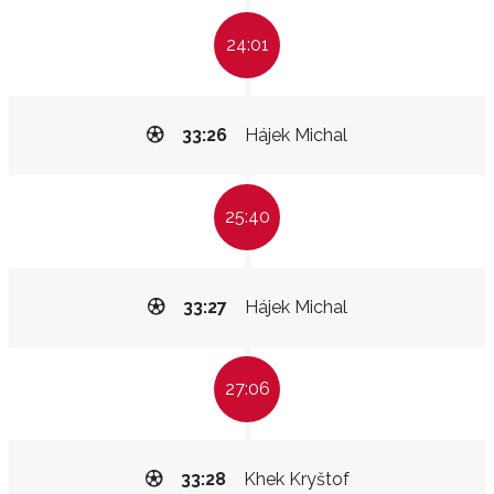
24:01
33:26
Hájek Michal
25:40
33:27
Hájek Michal
27:06
33:28
Khek Kryštof