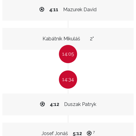
4:11
Mazurek David
Kabátník Mikuláš
2"
14:05
14:34
4:12
Duszak Patryk
7
Josef Jonáš
5:12