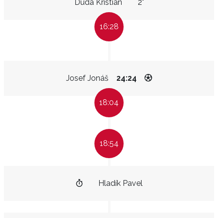
Duda Kristián
2"
16:28
Josef Jonáš
24:24
18:04
18:54
Hladík Pavel