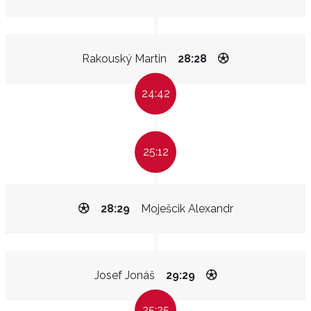
Rakouský Martin
28:28
24:42
25:12
28:29
Moješcik Alexandr
Josef Jonáš
29:29
25:25