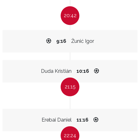
20:42
9:16
Žunić Igor
Duda Kristián
10:16
21:15
Erebai Daniel
11:16
22:24