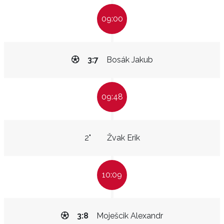
09:00
3:7
Bosák Jakub
09:48
2"
Žvak Erik
10:09
3:8
Moješcik Alexandr