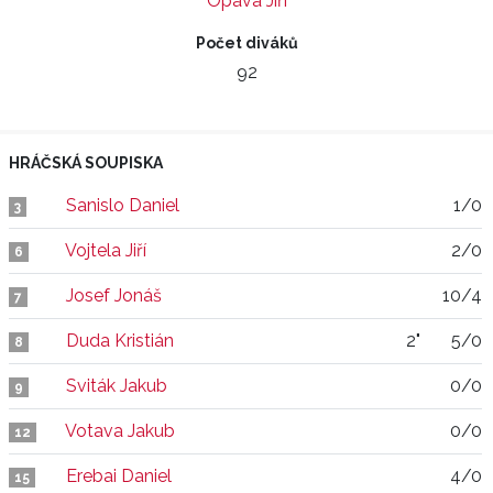
Opava Jiří
Počet diváků
92
HRÁČSKÁ SOUPISKA
Sanislo Daniel
1/0
3
Vojtela Jiří
2/0
6
Josef Jonáš
10/4
7
Duda Kristián
2"
5/0
8
Sviták Jakub
0/0
9
Votava Jakub
0/0
12
Erebai Daniel
4/0
15