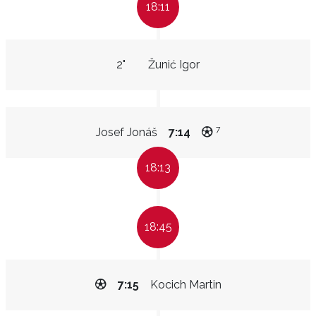
18:11
2"
Žunić Igor
7
Josef Jonáš
7:14
18:13
18:45
7:15
Kocich Martin