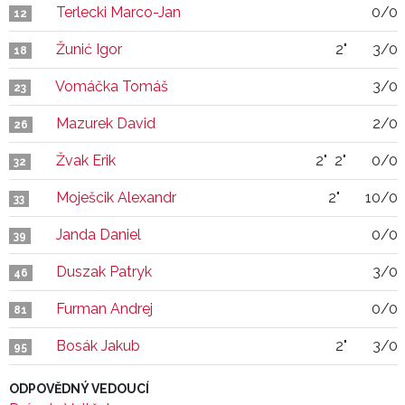
Terlecki Marco-Jan
0/0
12
Žunić Igor
2"
3/0
18
Vomáčka Tomáš
3/0
23
Mazurek David
2/0
26
Žvak Erik
2"
2"
0/0
32
Moješcik Alexandr
2"
10/0
33
Janda Daniel
0/0
39
Duszak Patryk
3/0
46
Furman Andrej
0/0
81
Bosák Jakub
2"
3/0
95
ODPOVĚDNÝ VEDOUCÍ