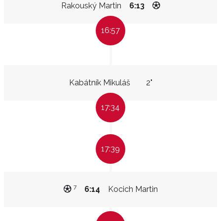
Rakouský Martin
6:13
16:57
Kabátník Mikuláš
2"
17:34
17:39
7
6:14
Kocich Martin