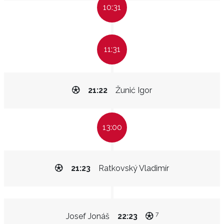
10:31
11:31
21:22
Žunić Igor
13:00
21:23
Ratkovský Vladimír
7
Josef Jonáš
22:23