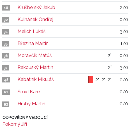
Krušberský Jakub
2/0
18
Kulhánek Ondřej
0/0
32
Melich Lukáš
3/0
34
Březina Martin
1/0
35
Moravčík Matúš
2"
0/0
36
Rakouský Martin
2"
3/0
37
Kabátník Mikuláš
2"
2"
2"
0/0
48
Šmíd Karel
0/0
61
Hrubý Martin
0/0
93
ODPOVĚDNÝ VEDOUCÍ
Pokorný Jiří