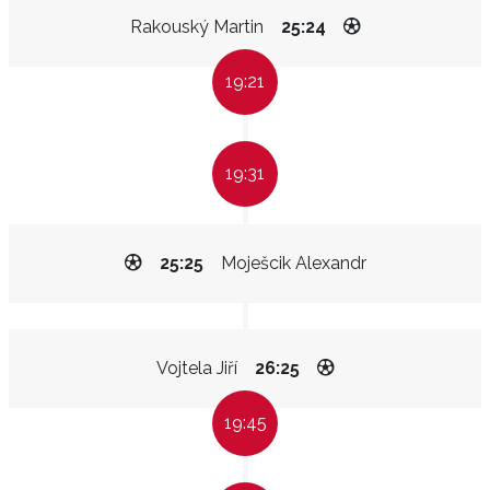
Rakouský Martin
25:24
19:21
19:31
25:25
Moješcik Alexandr
Vojtela Jiří
26:25
19:45