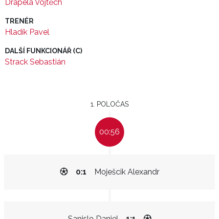
Drápela Vojtěch
TRENÉR
Hladík Pavel
DALŠÍ FUNKCIONÁŘ (C)
Strack Sebastián
1. POLOČAS
00:56
0:1
Moješcik Alexandr
Sanislo Daniel
1:1