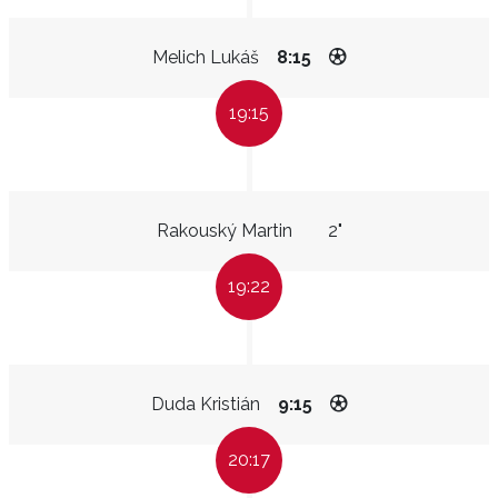
Melich Lukáš
8:15
19:15
Rakouský Martin
2"
19:22
Duda Kristián
9:15
20:17