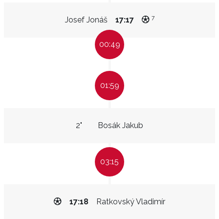
7
Josef Jonáš
17:17
00:49
01:59
2"
Bosák Jakub
03:15
17:18
Ratkovský Vladimír