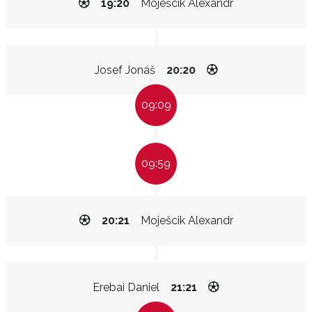
19:20
Moješcik Alexandr
Josef Jonáš
20:20
09:09
09:59
20:21
Moješcik Alexandr
Erebai Daniel
21:21