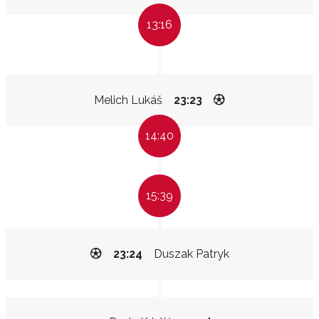
13:16
Melich Lukáš
23:23
14:40
15:39
23:24
Duszak Patryk