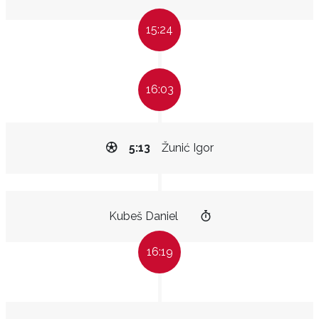
15:24
16:03
5:13
Žunić Igor
Kubeš Daniel
16:19