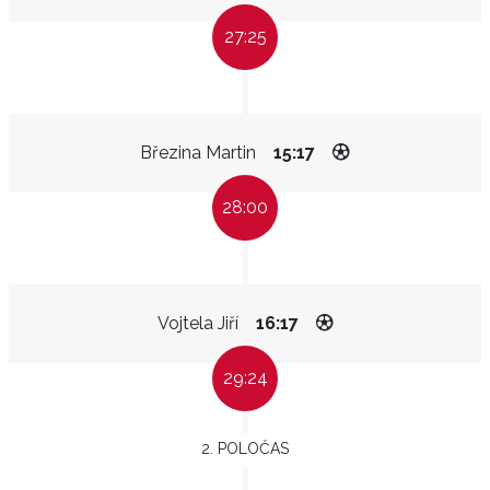
27:25
Březina Martin
15:17
28:00
Vojtela Jiří
16:17
29:24
2. POLOČAS