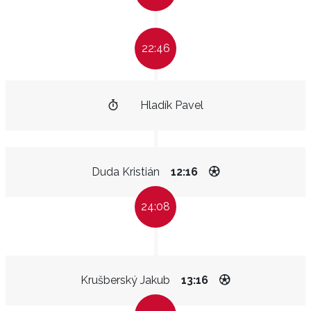
22:46
Hladík Pavel
Duda Kristián
12:16
24:08
Krušberský Jakub
13:16