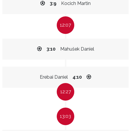
3:9
Kocich Martin
12:07
3:10
Mahušek Daniel
Erebai Daniel
4:10
12:27
13:03