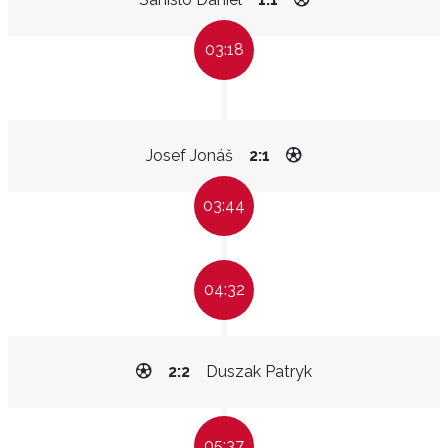
03:18
Josef Jonáš
2:1
03:44
04:32
2:2
Duszak Patryk
05:37