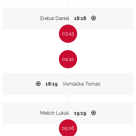
Erebai Daniel
18:18
03:45
04:41
18:19
Vomáčka Tomáš
Melich Lukáš
19:19
05:06