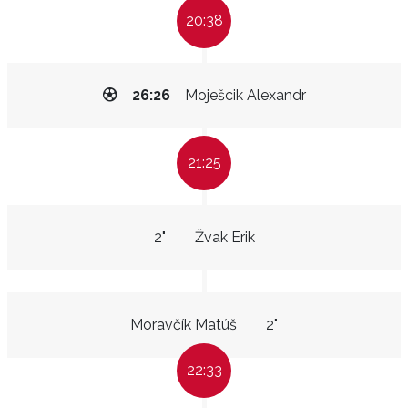
20:38
26:26
Moješcik Alexandr
21:25
2"
Žvak Erik
Moravčík Matúš
2"
22:33