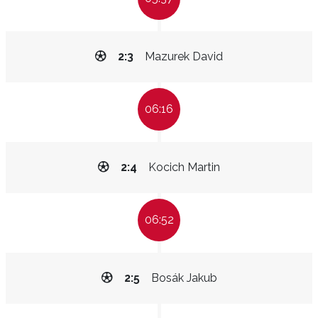
2:3
Mazurek David
06:16
2:4
Kocich Martin
06:52
2:5
Bosák Jakub