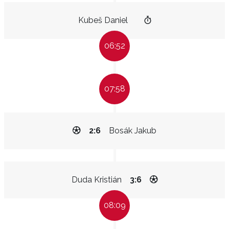
Kubeš Daniel
06:52
07:58
2:6
Bosák Jakub
Duda Kristián
3:6
08:09