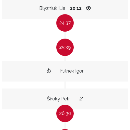
Blyzniuk Illia
20:12
24:37
25:39
Fulnek Igor
Široký Petr
2"
26:30