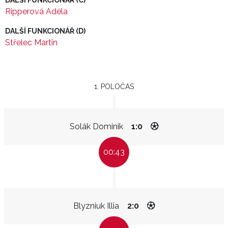
DALŠÍ FUNKCIONÁŘ (C)
Ripperová Adéla
DALŠÍ FUNKCIONÁŘ (D)
Střelec Martin
1. POLOČAS
Solák Dominik
1:0
00:43
Blyzniuk Illia
2:0