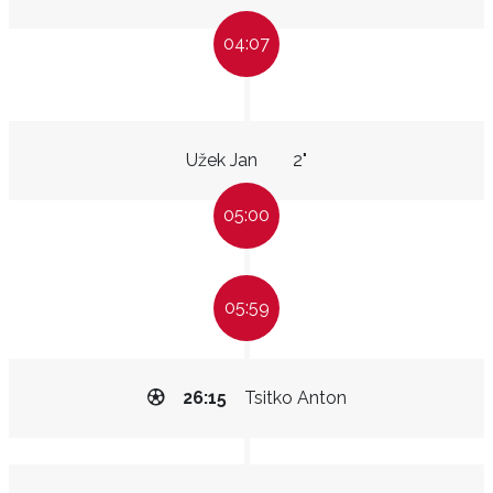
04:07
Užek Jan
2"
05:00
05:59
26:15
Tsitko Anton