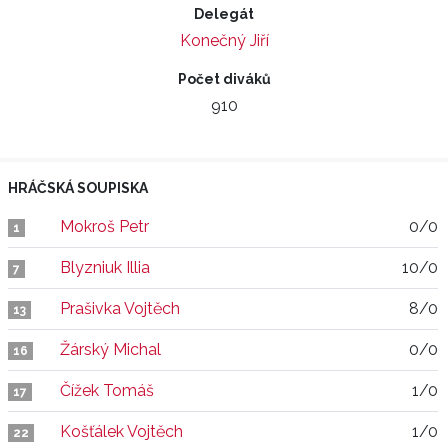
Delegát
Konečný Jiří
Počet diváků
910
HRÁČSKÁ SOUPISKA
Mokroš Petr
0/0
1
Blyzniuk Illia
10/0
7
Prašivka Vojtěch
8/0
13
Žárský Michal
0/0
16
Čížek Tomáš
1/0
17
Košťálek Vojtěch
1/0
22