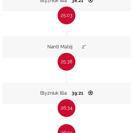
Blyzniuk Illia
38:21
25:03
Nantl Matěj
2"
25:38
Blyzniuk Illia
39:21
26:34
26:59