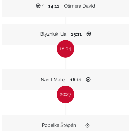
7
14:11
Ošmera David
Blyzniuk Illia
15:11
18:04
Nantl Matěj
16:11
20:27
Popelka Štěpán