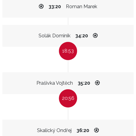
33:20
Roman Marek
Solák Dominik
34:20
18:53
Prašivka Vojtěch
35:20
20:56
Skalický Ondřej
36:20