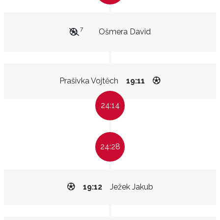
7
Ošmera David
Prašivka Vojtěch
19:11
24:14
24:28
19:12
Ježek Jakub