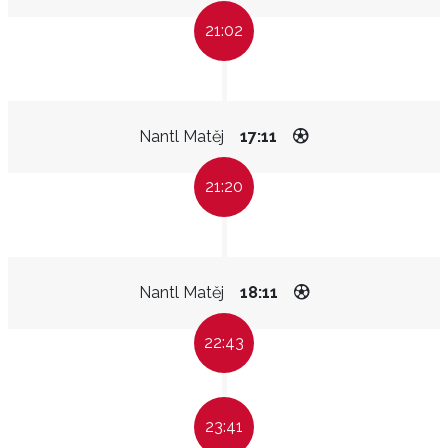
21:02
Nantl Matěj
17:11
21:20
Nantl Matěj
18:11
22:43
23:41