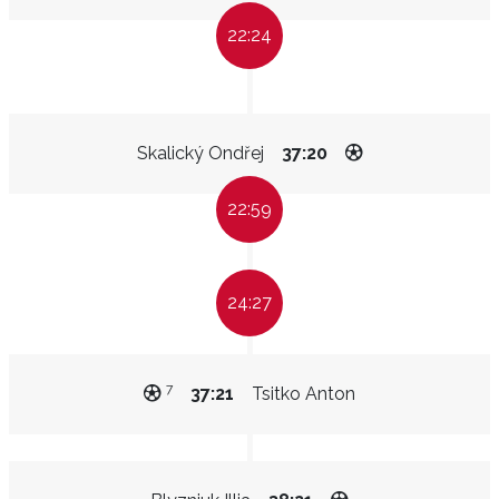
22:24
Skalický Ondřej
37:20
22:59
24:27
7
37:21
Tsitko Anton