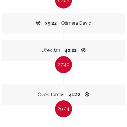
39:22
Ošmera David
Užek Jan
40:22
27:40
Čížek Tomáš
41:22
29:04