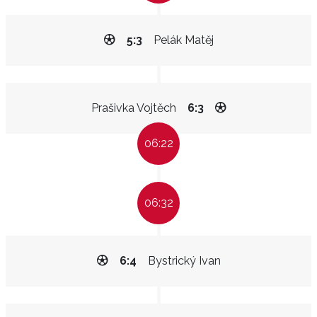
5:3
Pelák Matěj
Prašivka Vojtěch
6:3
06:22
06:32
6:4
Bystrický Ivan