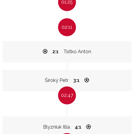
01:25
02:11
2:1
Tsitko Anton
Široký Petr
3:1
02:47
Blyzniuk Illia
4:1