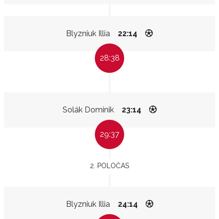
Blyzniuk Illia
22:14
28:38
Solák Dominik
23:14
29:37
2. POLOČAS
Blyzniuk Illia
24:14