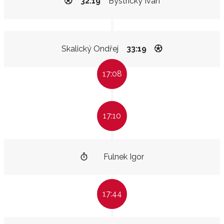
32:19
Bystrický Ivan
Skalický Ondřej
33:19
17:08
17:10
Fulnek Igor
17:44