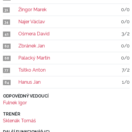
Žingor Marek
0/0
31
Najer Václav
0/0
34
Ošmera David
3/2
41
Zbránek Jan
0/0
62
Palacký Martin
0/0
68
Tsitko Anton
7/2
77
Hanus Jan
1/0
84
ODPOVĚDNÝ VEDOUCÍ
Fulnek Igor
TRENÉR
Sklenák Tomáš