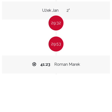
Užek Jan
2"
29:32
29:53
41:23
Roman Marek