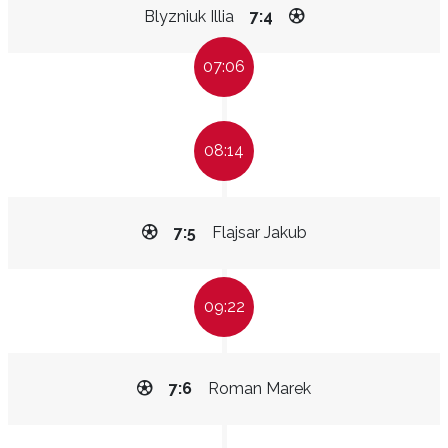
Blyzniuk Illia
7:4
07:06
08:14
7:5
Flajsar Jakub
09:22
7:6
Roman Marek