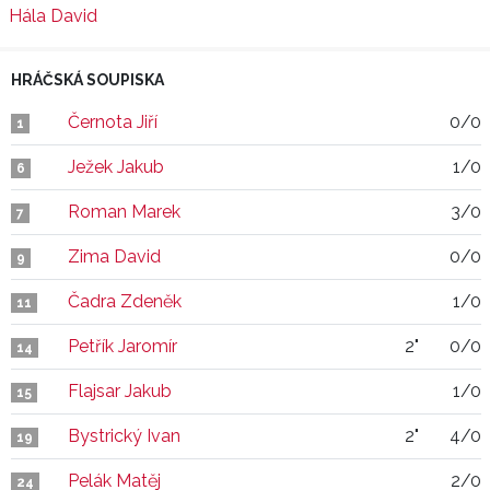
Hála David
HRÁČSKÁ SOUPISKA
Černota Jiří
0/0
1
Ježek Jakub
1/0
6
Roman Marek
3/0
7
Zima David
0/0
9
Čadra Zdeněk
1/0
11
Petřík Jaromír
2"
0/0
14
Flajsar Jakub
1/0
15
Bystrický Ivan
2"
4/0
19
Pelák Matěj
2/0
24