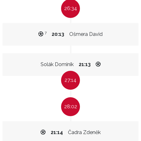
26:34
7
20:13
Ošmera David
Solák Dominik
21:13
27:14
28:02
21:14
Čadra Zdeněk