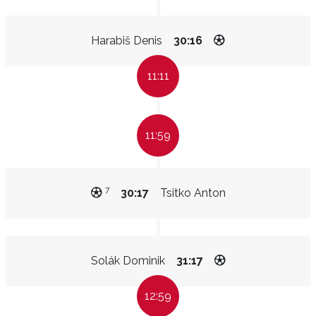
Harabiš Denis
30:16
11:11
11:59
7
30:17
Tsitko Anton
Solák Dominik
31:17
12:59