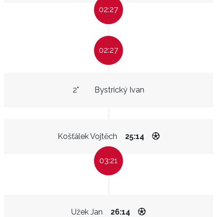
02:27
02:27
2"
Bystrický Ivan
Košťálek Vojtěch
25:14
03:21
Užek Jan
26:14