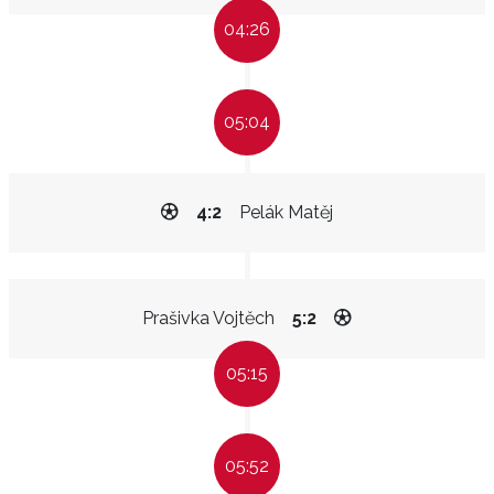
04:26
05:04
4:2
Pelák Matěj
Prašivka Vojtěch
5:2
05:15
05:52