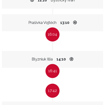
12:10
Bystrický Ivan
Prašivka Vojtěch
13:10
16:04
Blyzniuk Illia
14:10
16:41
17:42