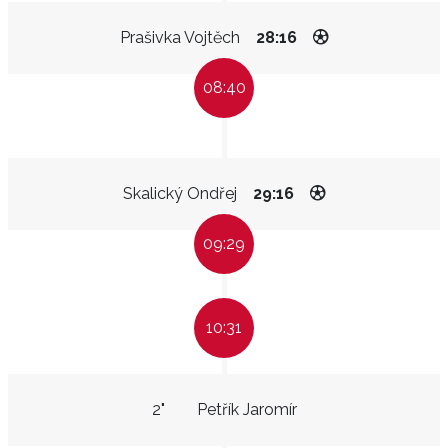
Prašivka Vojtěch
28:16
08:40
Skalický Ondřej
29:16
09:29
10:31
2"
Petřík Jaromír