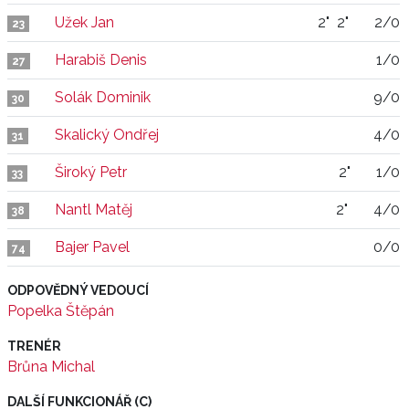
Užek Jan
2"
2"
2/0
23
Harabiš Denis
1/0
27
Solák Dominik
9/0
30
Skalický Ondřej
4/0
31
Široký Petr
2"
1/0
33
Nantl Matěj
2"
4/0
38
Bajer Pavel
0/0
74
ODPOVĚDNÝ VEDOUCÍ
Popelka Štěpán
TRENÉR
Brůna Michal
DALŠÍ FUNKCIONÁŘ (C)