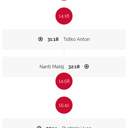
14:16
31:18
Tsitko Anton
Nantl Matěj
32:18
14:58
15:41