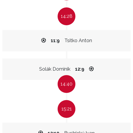
14:28
11:9
Tsitko Anton
Solák Dominik
12:9
14:40
15:21