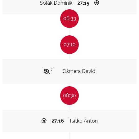
Solák Dominik
27:15
06:33
07:10
7
Ošmera David
08:30
27:16
Tsitko Anton