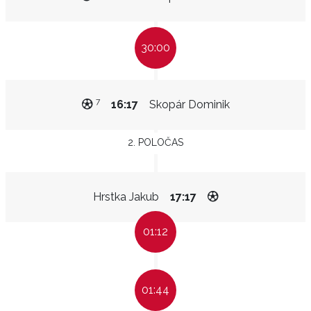
30:00
7
16:17
Skopár Dominik
2. POLOČAS
Hrstka Jakub
17:17
01:12
01:44