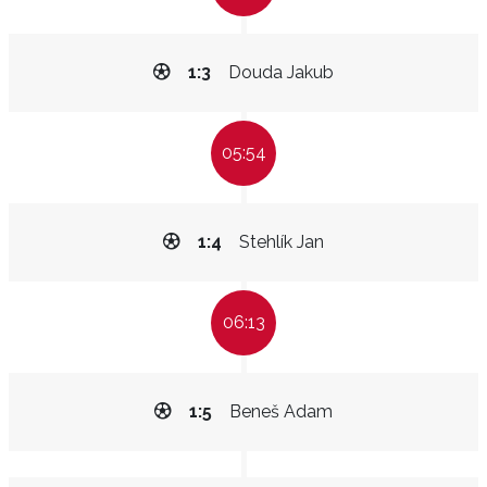
1:3
Douda Jakub
05:54
1:4
Stehlík Jan
06:13
1:5
Beneš Adam