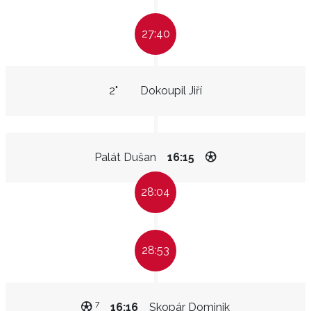
27:40
2"
Dokoupil Jiří
Palát Dušan
16:15
28:04
28:53
7
16:16
Skopár Dominik