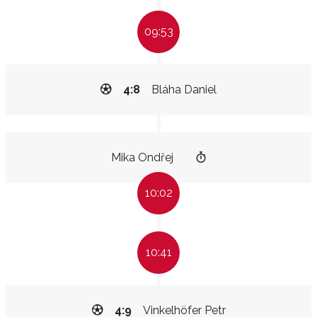
09:53
4:8
Bláha Daniel
Mika Ondřej
10:02
10:41
4:9
Vinkelhöfer Petr