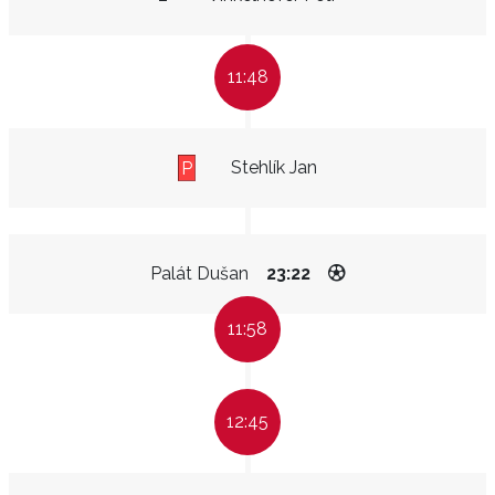
11:48
Stehlík Jan
P
Palát Dušan
23:22
11:58
12:45