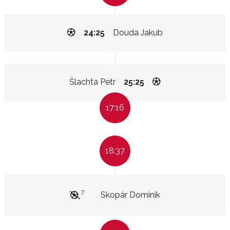
24:25
Douda Jakub
Šlachta Petr
25:25
17:16
18:37
7
Skopár Dominik