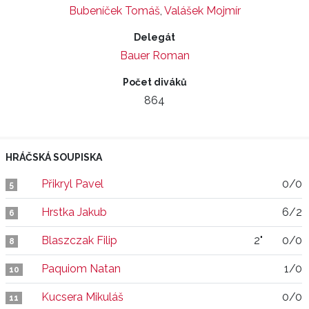
Bubeníček Tomáš
,
Valášek Mojmír
Delegát
Bauer Roman
Počet diváků
864
HRÁČSKÁ SOUPISKA
Přikryl Pavel
0/0
5
Hrstka Jakub
6/2
6
Blaszczak Filip
2"
0/0
8
Paquiom Natan
1/0
10
Kucsera Mikuláš
0/0
11