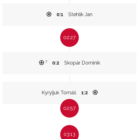
0:1
Stehlík Jan
02:27
7
0:2
Skopár Dominik
Kyryljuk Tomáš
1:2
02:57
03:13