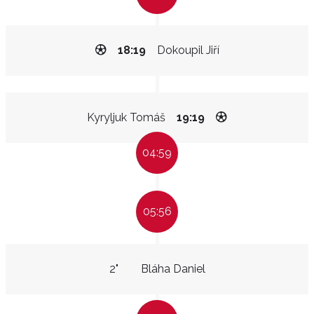
18:19
Dokoupil Jiří
Kyryljuk Tomáš
19:19
04:59
05:56
2"
Bláha Daniel