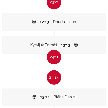
23:21
12:13
Douda Jakub
Kyryljuk Tomáš
13:13
24:11
24:24
13:14
Bláha Daniel