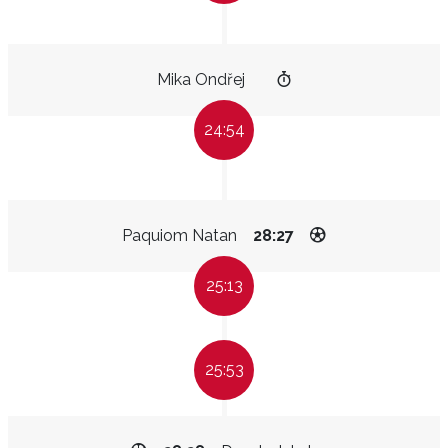
Mika Ondřej
24:54
Paquiom Natan
28:27
25:13
25:53