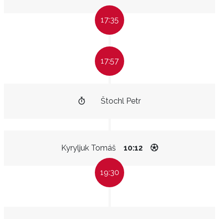
17:35
17:57
Štochl Petr
Kyryljuk Tomáš
10:12
19:30