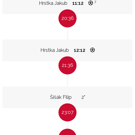
7
Hrstka Jakub
11:12
20:36
Hrstka Jakub
12:12
21:36
Šišák Filip
2"
23:07