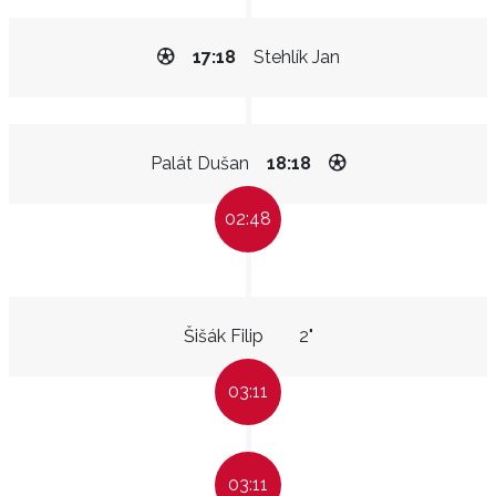
17:18
Stehlík Jan
Palát Dušan
18:18
02:48
Šišák Filip
2"
03:11
03:11