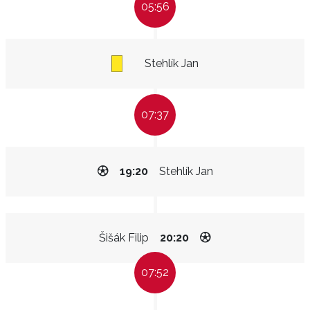
05:56
Stehlík Jan
07:37
19:20
Stehlík Jan
Šišák Filip
20:20
07:52