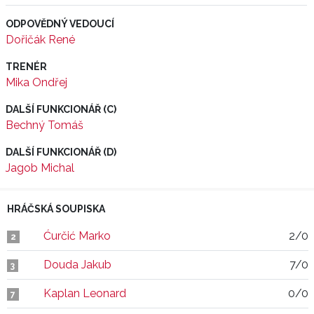
ODPOVĚDNÝ VEDOUCÍ
Dořičák René
TRENÉR
Mika Ondřej
DALŠÍ FUNKCIONÁŘ (C)
Bechný Tomáš
DALŠÍ FUNKCIONÁŘ (D)
Jagob Michal
HRÁČSKÁ SOUPISKA
Ćurčić Marko
2/0
2
Douda Jakub
7/0
3
Kaplan Leonard
0/0
7