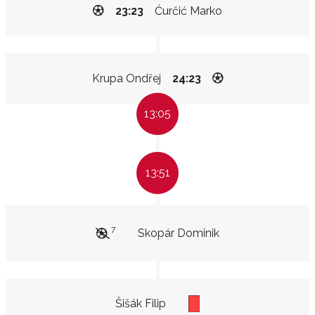
23:23
Ćurčić Marko
Krupa Ondřej
24:23
13:05
13:51
7
Skopár Dominik
Šišák Filip