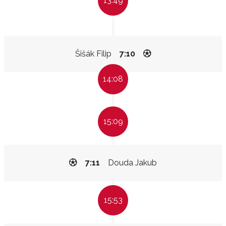
13:49
Šišák Filip
7:10
14:08
15:09
7:11
Douda Jakub
15:53