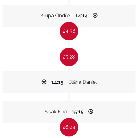
Krupa Ondřej
14:14
24:58
25:28
14:15
Bláha Daniel
Šišák Filip
15:15
26:04