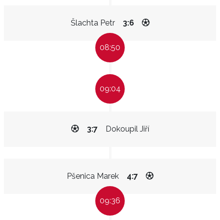
Šlachta Petr
3:6
08:50
09:04
3:7
Dokoupil Jiří
Pšenica Marek
4:7
09:36