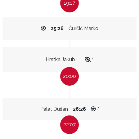
19:17
25:26
Ćurčić Marko
7
Hrstka Jakub
20:00
7
Palát Dušan
26:26
22:07