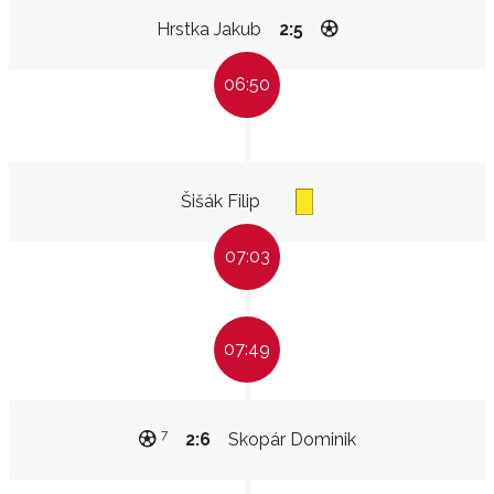
Hrstka Jakub
2:5
06:50
Šišák Filip
07:03
07:49
7
2:6
Skopár Dominik