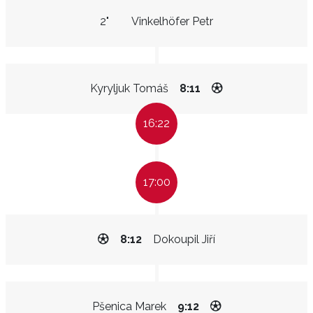
2"
Vinkelhöfer Petr
Kyryljuk Tomáš
8:11
16:22
17:00
8:12
Dokoupil Jiří
Pšenica Marek
9:12