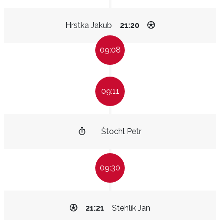
Hrstka Jakub
21:20
09:08
09:11
Štochl Petr
09:30
21:21
Stehlík Jan