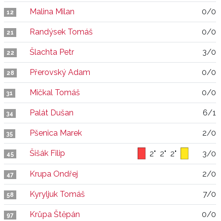
Malina Milan
0/0
12
Randýsek Tomáš
0/0
21
Šlachta Petr
3/0
22
Přerovský Adam
0/0
28
Mičkal Tomáš
0/0
31
Palát Dušan
6/1
34
Pšenica Marek
2/0
35
Šišák Filip
2"
2"
2"
3/0
45
Krupa Ondřej
2/0
47
Kyryljuk Tomáš
7/0
58
Krůpa Štěpán
0/0
97