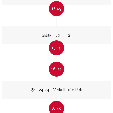
15:49
Šišák Filip
2"
15:49
16:04
24:24
Vinkelhöfer Petr
16:40