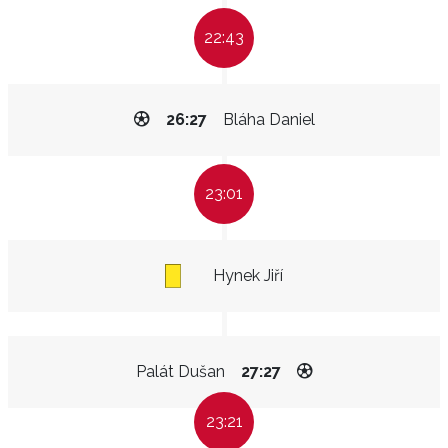
22:43
26:27
Bláha Daniel
23:01
Hynek Jiří
Palát Dušan
27:27
23:21