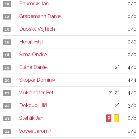
Baumruk Jan
0/0
10
Grabemann Daniel
0/0
12
Dubský Vojtěch
0/0
15
Herajt Filip
0/0
16
Šíma Ondřej
0/0
18
Bláha Daniel
2"
4/0
19
Skopár Dominik
4/4
20
Vinkelhöfer Petr
2"
2"
4/0
21
Dokoupil Jiří
2"
3/0
22
Stehlík Jan
6/0
23
Voves Jaromír
0/0
24