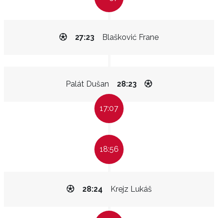
27:23
Blašković Frane
Palát Dušan
28:23
17:07
18:56
28:24
Krejz Lukáš