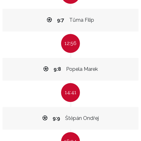
9:7
Tůma Filip
12:56
9:8
Popela Marek
14:41
9:9
Štěpán Ondřej