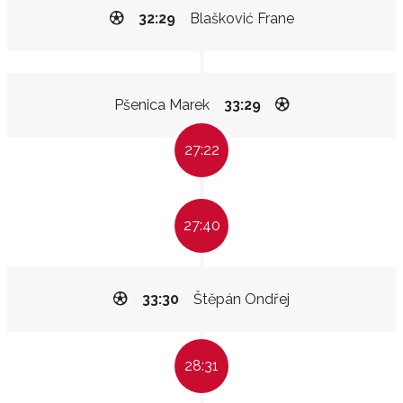
32:29
Blašković Frane
Pšenica Marek
33:29
27:22
27:40
33:30
Štěpán Ondřej
28:31