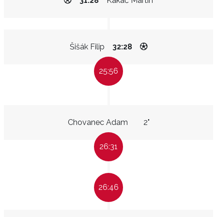
31:28
Kakač Martin
Šišák Filip
32:28
25:56
Chovanec Adam
2"
26:31
26:46