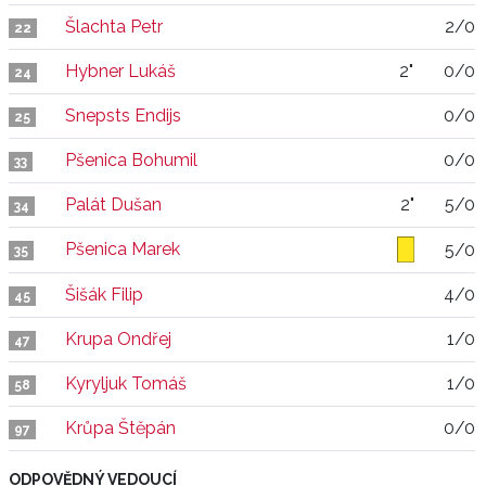
Šlachta Petr
2/0
22
Hybner Lukáš
2"
0/0
24
Snepsts Endijs
0/0
25
Pšenica Bohumil
0/0
33
Palát Dušan
2"
5/0
34
Pšenica Marek
5/0
35
Šišák Filip
4/0
45
Krupa Ondřej
1/0
47
Kyryljuk Tomáš
1/0
58
Krůpa Štěpán
0/0
97
ODPOVĚDNÝ VEDOUCÍ