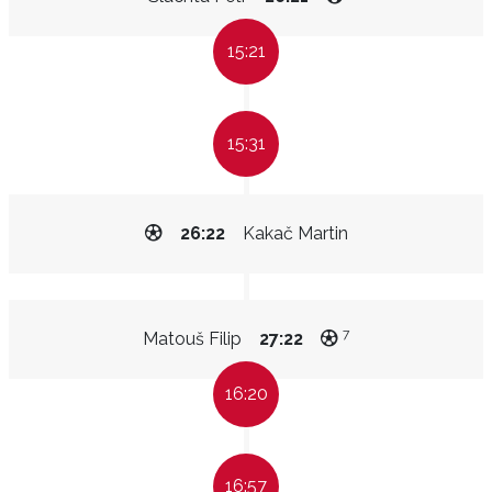
15:21
15:31
26:22
Kakač Martin
7
Matouš Filip
27:22
16:20
16:57