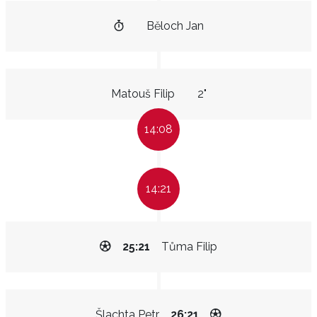
Běloch Jan
Matouš Filip
2"
14:08
14:21
25:21
Tůma Filip
Šlachta Petr
26:21