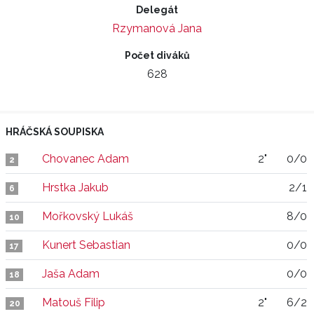
Delegát
Rzymanová Jana
Počet diváků
628
HRÁČSKÁ SOUPISKA
Chovanec Adam
2"
0/0
2
Hrstka Jakub
2/1
6
Mořkovský Lukáš
8/0
10
Kunert Sebastian
0/0
17
Jaša Adam
0/0
18
Matouš Filip
2"
6/2
20