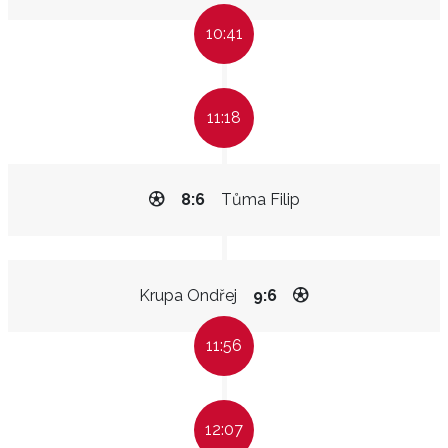
10:41
11:18
8:6
Tůma Filip
Krupa Ondřej
9:6
11:56
12:07