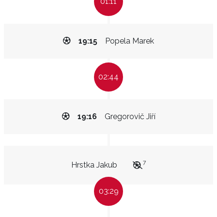
01:11
19:15
Popela Marek
02:44
19:16
Gregorovič Jiří
7
Hrstka Jakub
03:29