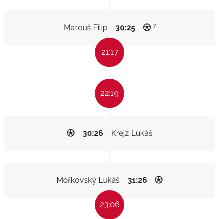
7
Matouš Filip
30:25
21:17
22:19
30:26
Krejz Lukáš
Mořkovský Lukáš
31:26
23:06