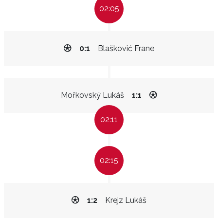
02:05
0:1
Blašković Frane
Mořkovský Lukáš
1:1
02:11
02:15
1:2
Krejz Lukáš