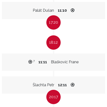
Palát Dušan
11:10
17:20
18:12
7
11:11
Blašković Frane
Šlachta Petr
12:11
20:17