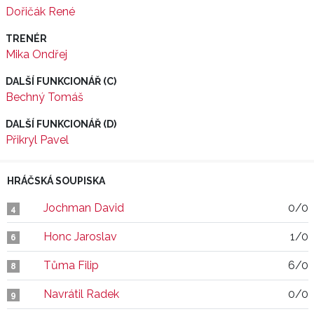
Dořičák René
TRENÉR
Mika Ondřej
DALŠÍ FUNKCIONÁŘ (C)
Bechný Tomáš
DALŠÍ FUNKCIONÁŘ (D)
Přikryl Pavel
HRÁČSKÁ SOUPISKA
Jochman David
0/0
4
Honc Jaroslav
1/0
6
Tůma Filip
6/0
8
Navrátil Radek
0/0
9