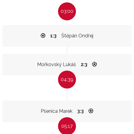
03:00
1:3
Štěpán Ondřej
Mořkovský Lukáš
2:3
04:39
Pšenica Marek
3:3
05:17