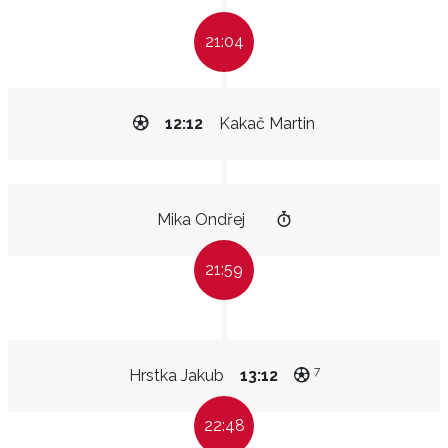
21:04
12:12
Kakač Martin
Mika Ondřej
21:59
7
Hrstka Jakub
13:12
22:48