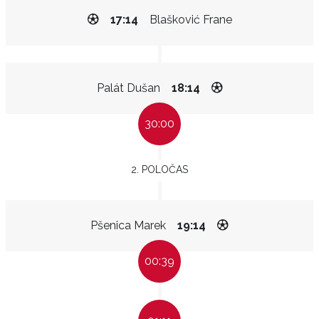
17:14
Blašković Frane
Palát Dušan
18:14
30:00
2. POLOČAS
Pšenica Marek
19:14
00:39