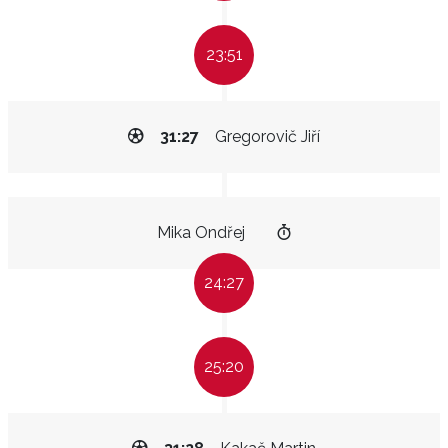
23:51
31:27
Gregorovič Jiří
Mika Ondřej
24:27
25:20