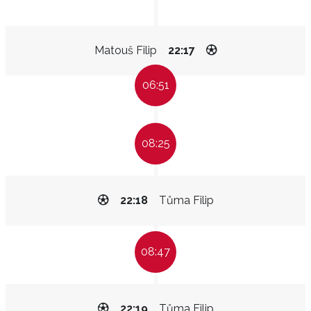
Matouš Filip
22:17
06:51
08:25
22:18
Tůma Filip
08:47
22:19
Tůma Filip