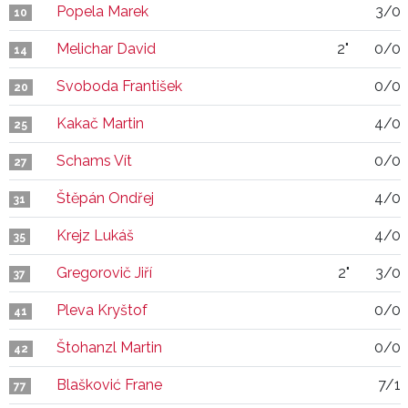
Popela Marek
3/0
10
Melichar David
2"
0/0
14
Svoboda František
0/0
20
Kakač Martin
4/0
25
Schams Vít
0/0
27
Štěpán Ondřej
4/0
31
Krejz Lukáš
4/0
35
Gregorovič Jiří
2"
3/0
37
Pleva Kryštof
0/0
41
Štohanzl Martin
0/0
42
Blašković Frane
7/1
77