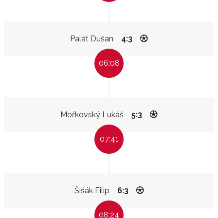
Palát Dušan
4:3
06:08
Mořkovský Lukáš
5:3
07:41
Šišák Filip
6:3
08:24