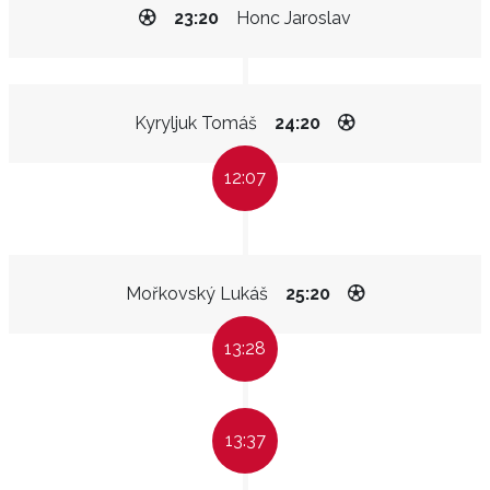
23:20
Honc Jaroslav
Kyryljuk Tomáš
24:20
12:07
Mořkovský Lukáš
25:20
13:28
13:37