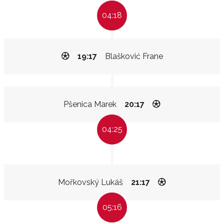
04:18
19:17
Blašković Frane
Pšenica Marek
20:17
04:25
Mořkovský Lukáš
21:17
05:16