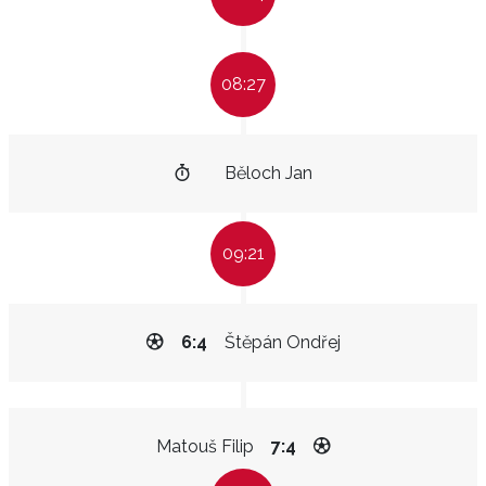
08:27
Běloch Jan
09:21
6:4
Štěpán Ondřej
Matouš Filip
7:4