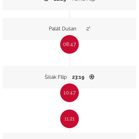
Palát Dušan
2"
08:47
Šišák Filip
23:19
10:47
11:21