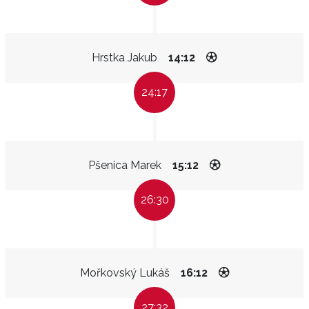
Hrstka Jakub
14:12
24:17
Pšenica Marek
15:12
26:30
Mořkovský Lukáš
16:12
27:32