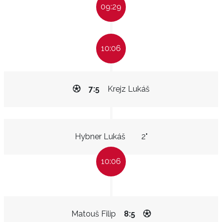
09:29
10:06
7:5
Krejz Lukáš
Hybner Lukáš
2"
10:06
Matouš Filip
8:5