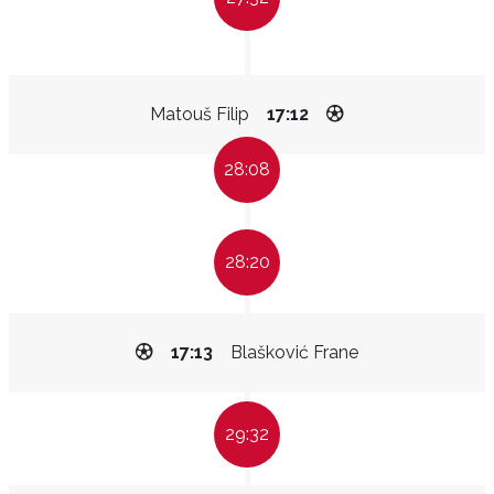
Matouš Filip
17:12
28:08
28:20
17:13
Blašković Frane
29:32