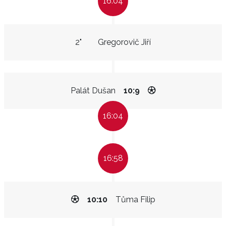
16:04
2"
Gregorovič Jiří
Palát Dušan
10:9
16:04
16:58
10:10
Tůma Filip