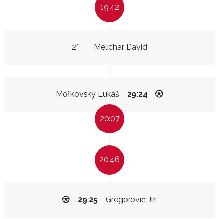
19:42
2"
Melichar David
Mořkovský Lukáš
29:24
20:07
20:46
29:25
Gregorovič Jiří