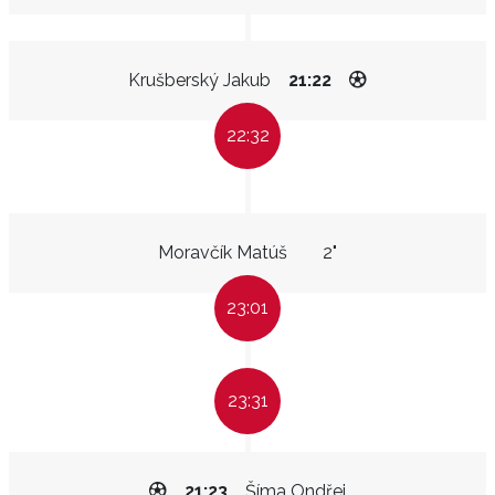
Krušberský Jakub
21:22
22:32
Moravčík Matúš
2"
23:01
23:31
21:23
Šíma Ondřej