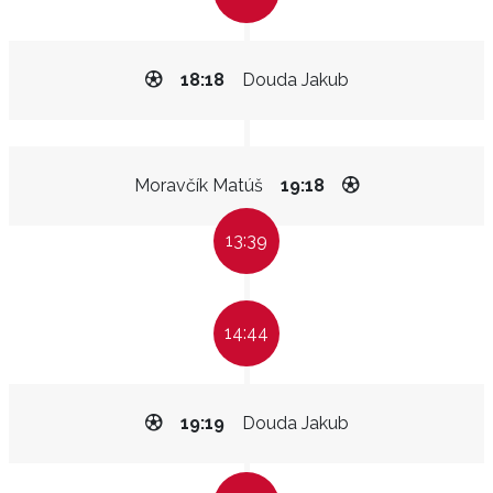
18:18
Douda Jakub
Moravčík Matúš
19:18
13:39
14:44
19:19
Douda Jakub