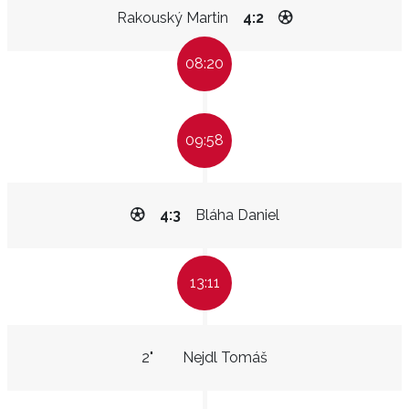
Rakouský Martin
4:2
08:20
09:58
4:3
Bláha Daniel
13:11
2"
Nejdl Tomáš