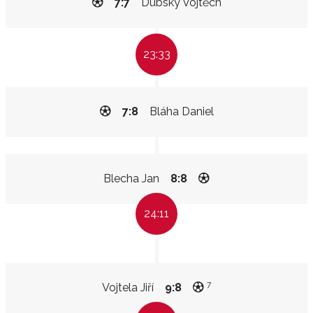
7:7
Dubský Vojtěch
23:33
7:8
Bláha Daniel
Blecha Jan
8:8
24:11
7
Vojtela Jiří
9:8