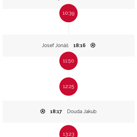
10:39
Josef Jonáš
18:16
11:50
12:25
18:17
Douda Jakub
13:23