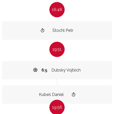
16:48
Štochl Petr
19:51
6:5
Dubský Vojtěch
Kubeš Daniel
19:56