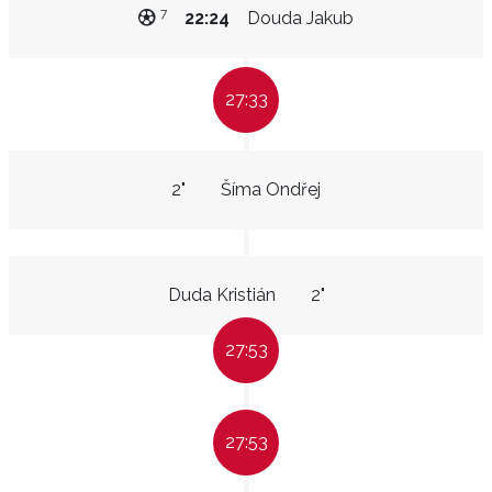
7
22:24
Douda Jakub
27:33
2"
Šíma Ondřej
Duda Kristián
2"
27:53
27:53