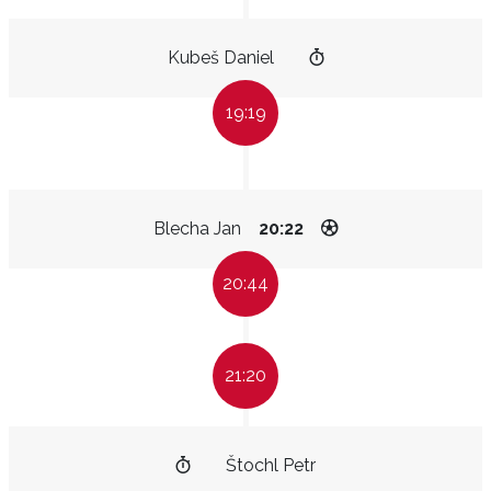
Kubeš Daniel
19:19
Blecha Jan
20:22
20:44
21:20
Štochl Petr