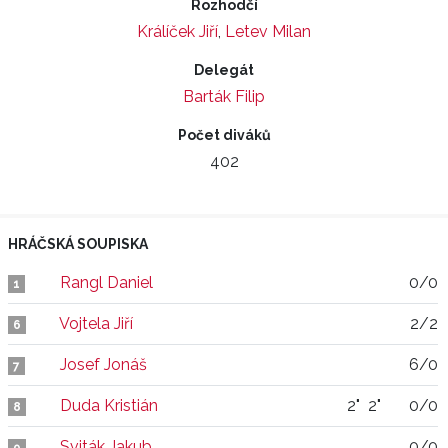
Rozhodčí
Králíček Jiří
,
Letev Milan
Delegát
Barták Filip
Počet diváků
402
HRÁČSKÁ SOUPISKA
Rangl Daniel
0/0
1
Vojtela Jiří
2/2
6
Josef Jonáš
6/0
7
Duda Kristián
2"
2"
0/0
8
Sviták Jakub
0/0