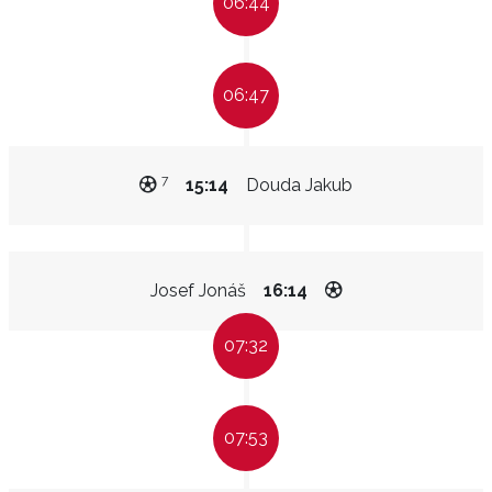
06:44
06:47
7
15:14
Douda Jakub
Josef Jonáš
16:14
07:32
07:53