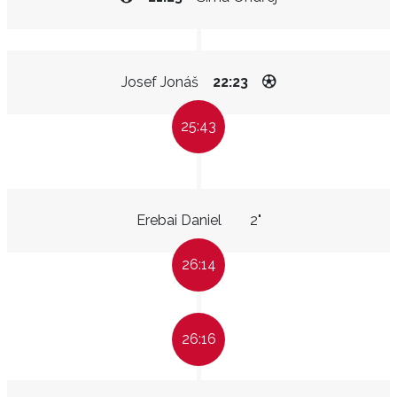
Josef Jonáš
22:23
25:43
Erebai Daniel
2"
26:14
26:16