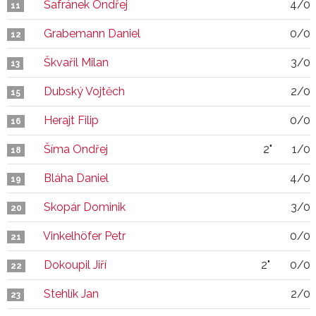
Šafránek Ondřej
4/0
11
Grabemann Daniel
0/0
12
Škvařil Milan
3/0
13
Dubský Vojtěch
2/0
15
Herajt Filip
0/0
16
Šíma Ondřej
2"
1/0
18
Bláha Daniel
4/0
19
Skopár Dominik
3/0
20
Vinkelhöfer Petr
0/0
21
Dokoupil Jiří
2"
0/0
22
Stehlík Jan
2/0
23