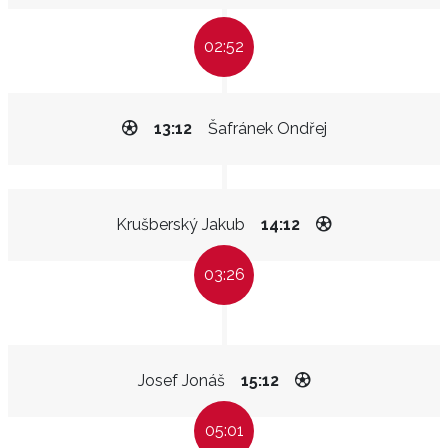
02:52
13:12
Šafránek Ondřej
Krušberský Jakub
14:12
03:26
Josef Jonáš
15:12
05:01