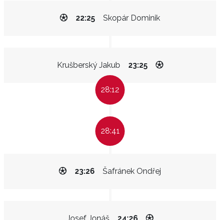
22:25
Skopár Dominik
Krušberský Jakub
23:25
28:12
28:41
23:26
Šafránek Ondřej
Josef Jonáš
24:26