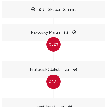
0:1
Skopár Dominik
Rakouský Martin
1:1
01:23
Krušberský Jakub
2:1
02:21
Josef Jonáš
3:1