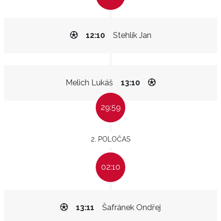
12:10
Stehlík Jan
Melich Lukáš
13:10
29:59
2. POLOČAS
02:10
13:11
Šafránek Ondřej