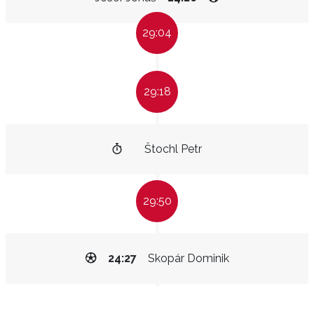
29:04
29:18
Štochl Petr
29:50
24:27
Skopár Dominik