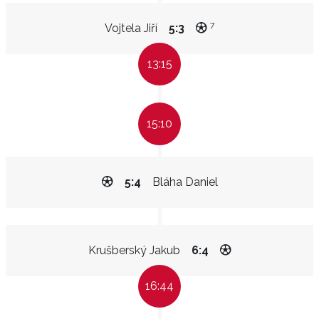
7
Vojtela Jiří
5:3
13:15
15:10
5:4
Bláha Daniel
Krušberský Jakub
6:4
16:44