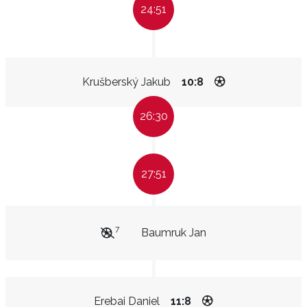
24:51
Krušberský Jakub
10:8
26:30
27:51
7
Baumruk Jan
Erebai Daniel
11:8