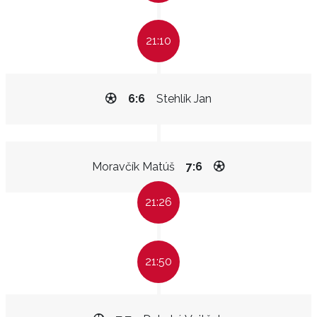
21:10
6:6
Stehlík Jan
Moravčík Matúš
7:6
21:26
21:50