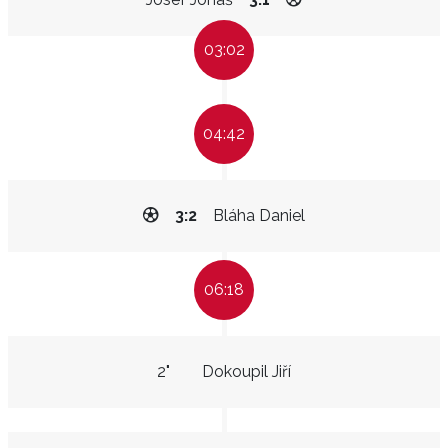
03:02
04:42
3:2
Bláha Daniel
06:18
2"
Dokoupil Jiří