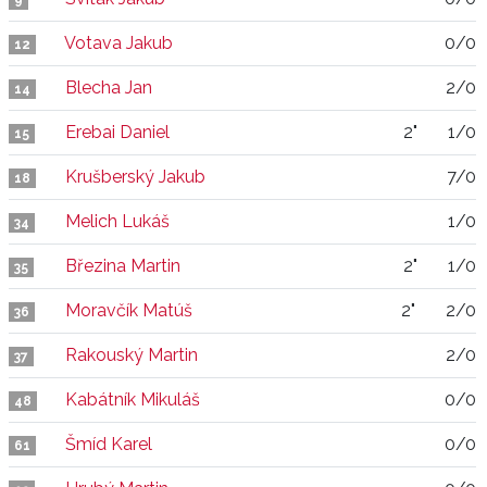
9
Votava Jakub
0/0
12
Blecha Jan
2/0
14
Erebai Daniel
2"
1/0
15
Krušberský Jakub
7/0
18
Melich Lukáš
1/0
34
Březina Martin
2"
1/0
35
Moravčík Matúš
2"
2/0
36
Rakouský Martin
2/0
37
Kabátník Mikuláš
0/0
48
Šmíd Karel
0/0
61