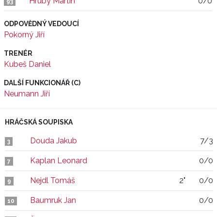
Hrubý Martin
0/0
93
ODPOVĚDNÝ VEDOUCÍ
Pokorný Jiří
TRENÉR
Kubeš Daniel
DALŠÍ FUNKCIONÁŘ (C)
Neumann Jiří
HRÁČSKÁ SOUPISKA
Douda Jakub
7/3
3
Kaplan Leonard
0/0
7
Nejdl Tomáš
2"
0/0
9
Baumruk Jan
0/0
10