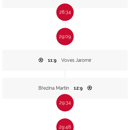
28:34
29:09
11:9
Voves Jaromír
Březina Martin
12:9
29:34
29:48