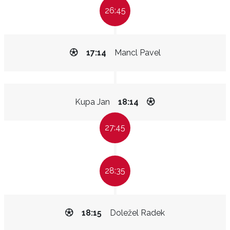
26:45
17:14
Mancl Pavel
Kupa Jan
18:14
27:45
28:35
18:15
Doležel Radek