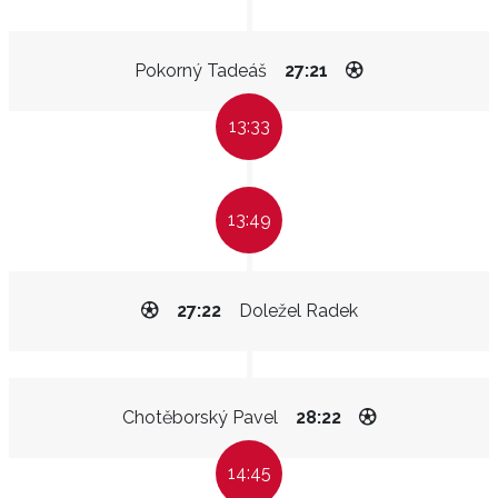
Pokorný Tadeáš
27:21
13:33
13:49
27:22
Doležel Radek
Chotěborský Pavel
28:22
14:45