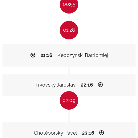
00:55
01:28
21:16
Kepczynski Bartlomiej
Trkovský Jaroslav
22:16
02:09
Chotěborský Pavel
23:16