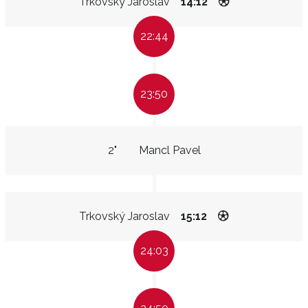
Trkovský Jaroslav
14:12
22:44
23:50
2"
Mancl Pavel
Trkovský Jaroslav
15:12
24:03