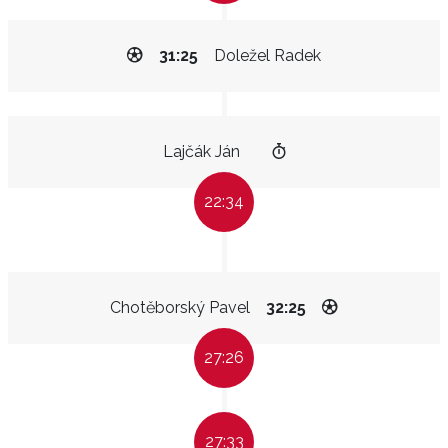
31:25
Doležel Radek
Lajčák Ján
22:34
Chotěborský Pavel
32:25
27:26
27:33