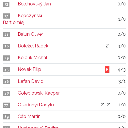
Bolehovský Jan
0/0
13
Kepczynski
17
1/0
Bartlomiej
Balun Oliver
0/0
21
Doležel Radek
2"
9/0
26
Kolařík Michal
0/0
29
Novák Filip
4/3
45
Lefan David
3/1
46
Golebiowski Kacper
0/0
48
Osadchyi Danylo
2"
2"
1/0
77
Cáb Martin
0/0
89