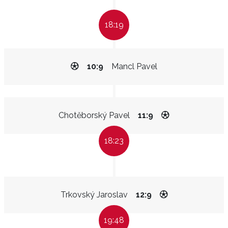
18:19
10:9
Mancl Pavel
Chotěborský Pavel
11:9
18:23
Trkovský Jaroslav
12:9
19:48