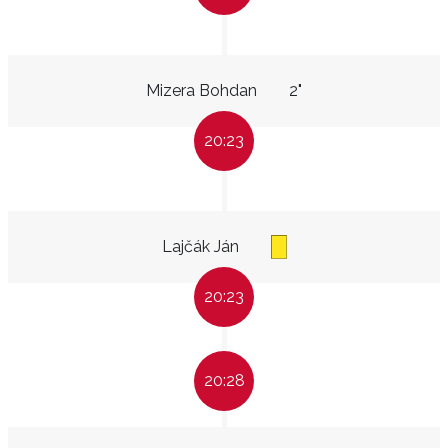
Mizera Bohdan
2"
20:23
Lajčák Ján
20:23
20:28