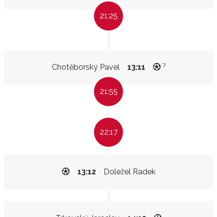
21:25
7
Chotěborský Pavel
13:11
21:55
22:17
13:12
Doležel Radek