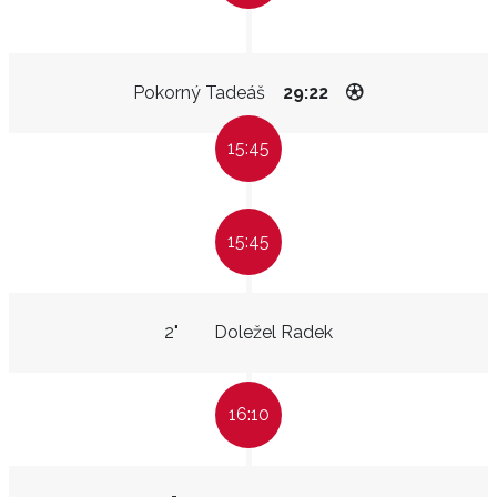
Pokorný Tadeáš
29:22
15:45
15:45
2"
Doležel Radek
16:10