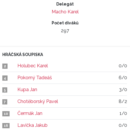
Delegát
Macho Karel
Počet diváků
297
HRÁČSKÁ SOUPISKA
Holubec Karel
0/0
2
Pokorný Tadeáš
6/0
4
Kupa Jan
3/0
5
Chotěborský Pavel
8/2
7
Čermák Jan
1/0
10
Lavička Jakub
0/0
16