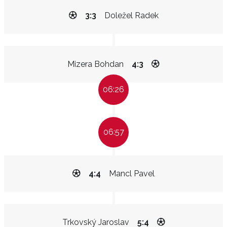
3:3
Doležel Radek
Mizera Bohdan
4:3
06:26
06:57
4:4
Mancl Pavel
Trkovský Jaroslav
5:4