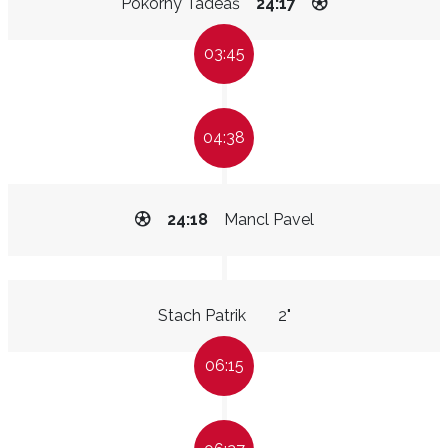
Pokorný Tadeáš
24:17
03:45
04:38
24:18
Mancl Pavel
Stach Patrik
2"
06:15