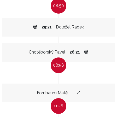
08:50
25:21
Doležel Radek
Chotěborský Pavel
26:21
08:58
Fornbaum Matěj
2"
11:28