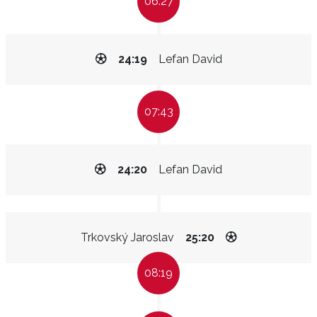
06:27
24:19
Lefan David
07:43
24:20
Lefan David
Trkovský Jaroslav
25:20
08:19