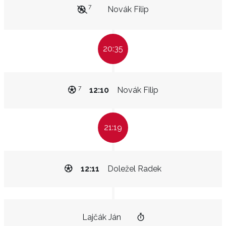
7
Novák Filip
20:35
7
12:10
Novák Filip
21:19
12:11
Doležel Radek
Lajčák Ján