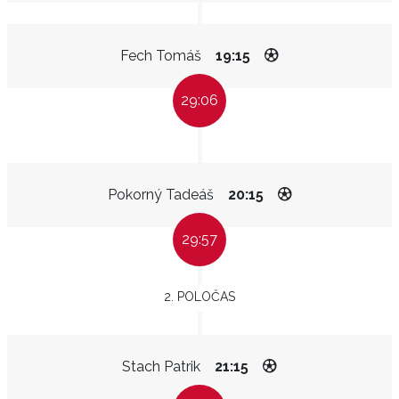
Fech Tomáš
19:15
29:06
Pokorný Tadeáš
20:15
29:57
2. POLOČAS
Stach Patrik
21:15