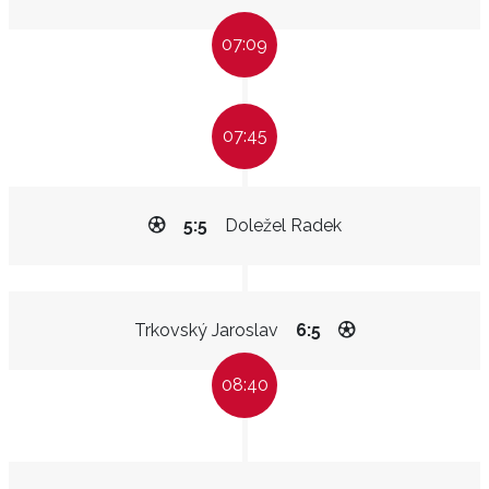
07:09
07:45
5:5
Doležel Radek
Trkovský Jaroslav
6:5
08:40