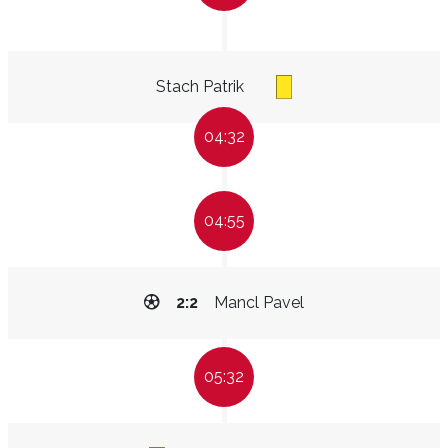
Stach Patrik
04:32
04:55
2:2
Mancl Pavel
05:32