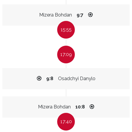
Mizera Bohdan
9:7
15:55
17:09
9:8
Osadchyi Danylo
Mizera Bohdan
10:8
17:40