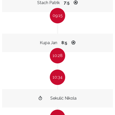
Stach Patrik
7:5
09:15
Kupa Jan
8:5
10:28
10:34
Sekulić Nikola