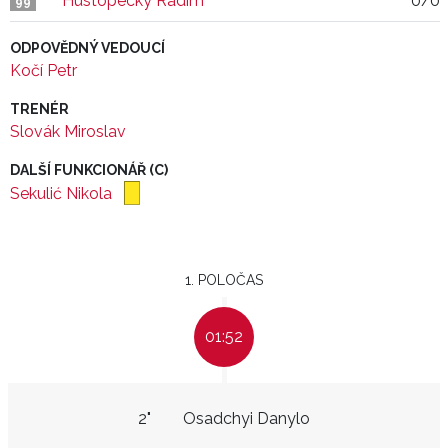
Hustopecký Radim
0/0
99
ODPOVĚDNÝ VEDOUCÍ
Kočí Petr
TRENÉR
Slovák Miroslav
DALŠÍ FUNKCIONÁŘ (C)
Sekulić Nikola
1. POLOČAS
01:52
2"
Osadchyi Danylo