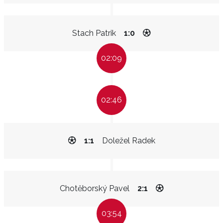
Stach Patrik
1:0
02:09
02:46
1:1
Doležel Radek
Chotěborský Pavel
2:1
03:54