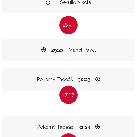
Sekulić Nikola
16:43
29:23
Mancl Pavel
Pokorný Tadeáš
30:23
17:07
Pokorný Tadeáš
31:23