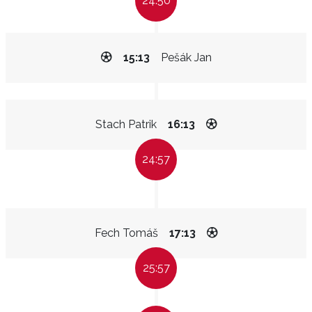
24:50
15:13
Pešák Jan
Stach Patrik
16:13
24:57
Fech Tomáš
17:13
25:57