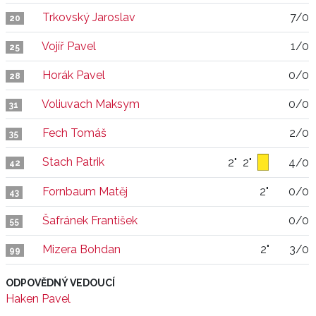
Trkovský Jaroslav
7/0
20
Vojíř Pavel
1/0
25
Horák Pavel
0/0
28
Voliuvach Maksym
0/0
31
Fech Tomáš
2/0
35
Stach Patrik
2"
2"
4/0
42
Fornbaum Matěj
2"
0/0
43
Šafránek František
0/0
55
Mizera Bohdan
2"
3/0
99
ODPOVĚDNÝ VEDOUCÍ
Haken Pavel