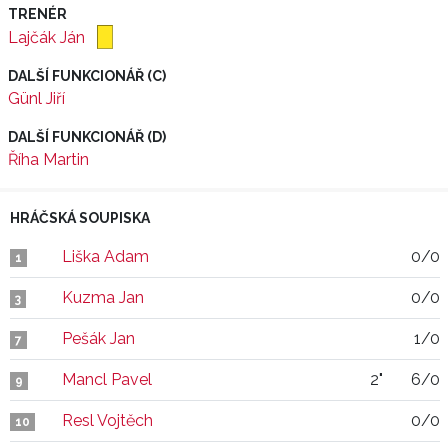
TRENÉR
Lajčák Ján
DALŠÍ FUNKCIONÁŘ (C)
Günl Jiří
DALŠÍ FUNKCIONÁŘ (D)
Říha Martin
HRÁČSKÁ SOUPISKA
Liška Adam
0/0
1
Kuzma Jan
0/0
3
Pešák Jan
1/0
7
Mancl Pavel
2"
6/0
9
Resl Vojtěch
0/0
10