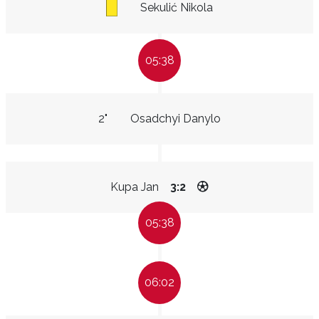
Sekulić Nikola
05:38
2"
Osadchyi Danylo
Kupa Jan
3:2
05:38
06:02