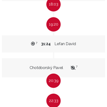
18:03
19:20
7
31:24
Lefan David
7
Chotěborský Pavel
20:39
22:33