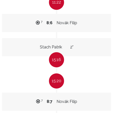
11:22
7
8:6
Novák Filip
Stach Patrik
2"
15:16
15:20
7
8:7
Novák Filip