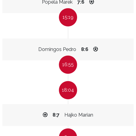
Popela Marek
7:6
15:19
Domingos Pedro
8:6
16:55
18:04
8:7
Hajko Marian