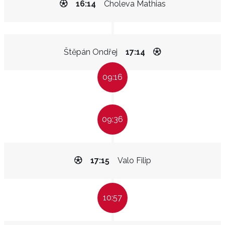
16:14
Choleva Mathias
Štěpán Ondřej
17:14
09:16
09:36
17:15
Valo Filip
10:57