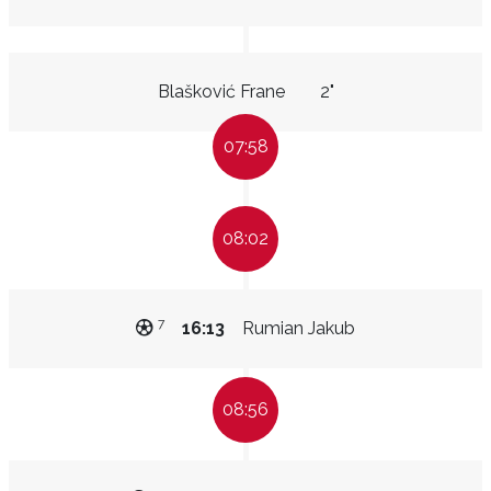
Blašković Frane
2"
07:58
08:02
7
16:13
Rumian Jakub
08:56