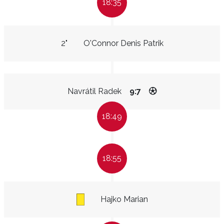
18:35
2"
O'Connor Denis Patrik
Navrátil Radek
9:7
18:49
18:55
Hajko Marian