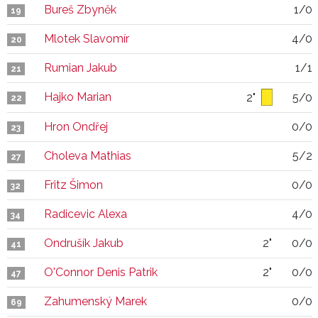
Bureš Zbyněk
1/0
19
Mlotek Slavomír
4/0
20
Rumian Jakub
1/1
21
Hajko Marian
2"
5/0
22
Hron Ondřej
0/0
23
Choleva Mathias
5/2
27
Fritz Šimon
0/0
32
Radicevic Alexa
4/0
34
Ondrušík Jakub
2"
0/0
41
O'Connor Denis Patrik
2"
0/0
47
Zahumenský Marek
0/0
69