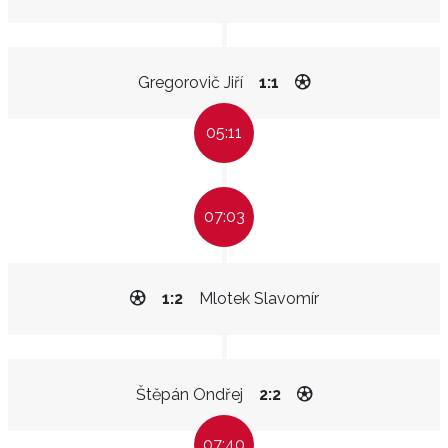
Gregorovič Jiří
1:1
05:11
07:03
1:2
Mlotek Slavomír
Štěpán Ondřej
2:2
07:40