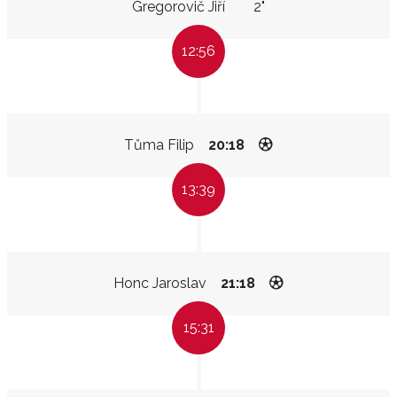
Gregorovič Jiří
2"
12:56
Tůma Filip
20:18
13:39
Honc Jaroslav
21:18
15:31