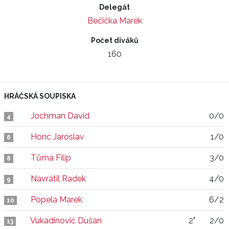
Delegát
Bečička Marek
Počet diváků
160
HRÁČSKÁ SOUPISKA
Jochman David
0/0
4
Honc Jaroslav
1/0
6
Tůma Filip
3/0
8
Navrátil Radek
4/0
9
Popela Marek
6/2
10
Vukadinović Dušan
2"
2/0
13