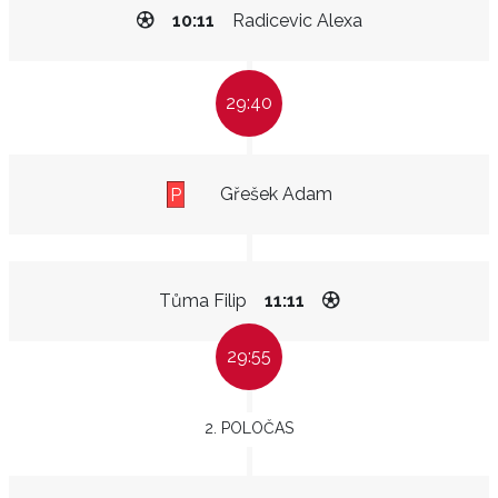
10:11
Radicevic Alexa
29:40
Gřešek Adam
P
Tůma Filip
11:11
29:55
2. POLOČAS