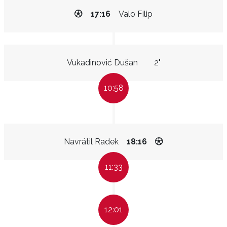
17:16
Valo Filip
Vukadinović Dušan
2"
10:58
Navrátil Radek
18:16
11:33
12:01