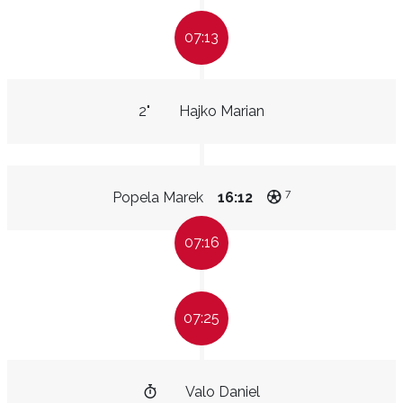
07:13
2"
Hajko Marian
7
Popela Marek
16:12
07:16
07:25
Valo Daniel