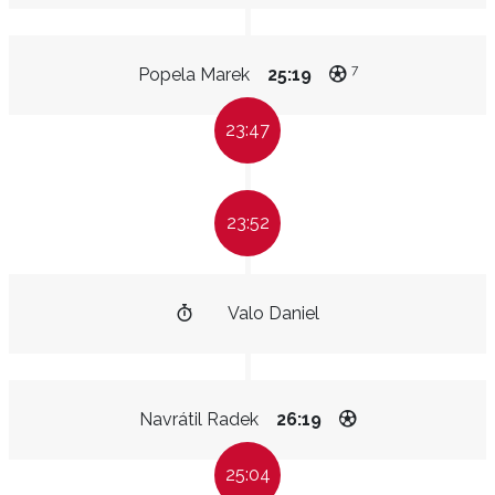
7
Popela Marek
25:19
23:47
23:52
Valo Daniel
Navrátil Radek
26:19
25:04