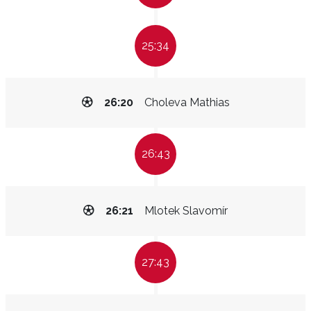
25:34
26:20
Choleva Mathias
26:43
26:21
Mlotek Slavomír
27:43