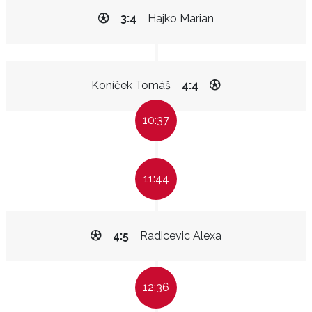
3:4
Hajko Marian
Koníček Tomáš
4:4
10:37
11:44
4:5
Radicevic Alexa
12:36