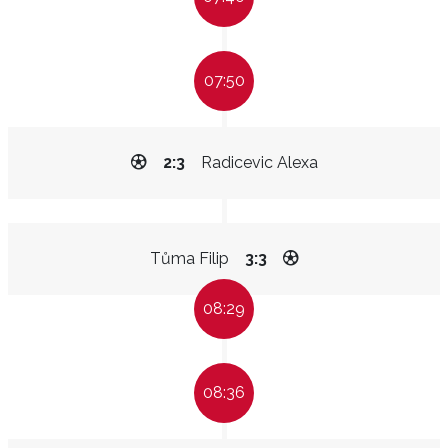
07:50
2:3
Radicevic Alexa
Tůma Filip
3:3
08:29
08:36