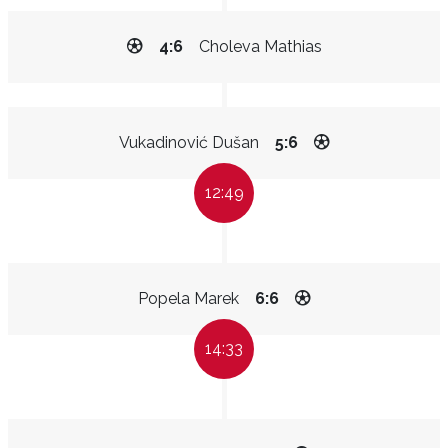
4:6
Choleva Mathias
Vukadinović Dušan
5:6
12:49
Popela Marek
6:6
14:33