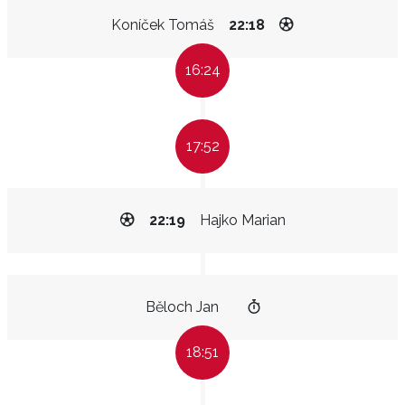
Koníček Tomáš
22:18
16:24
17:52
22:19
Hajko Marian
Běloch Jan
18:51