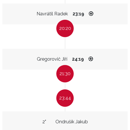
Navrátil Radek
23:19
20:20
Gregorovič Jiří
24:19
21:30
23:44
2"
Ondrušík Jakub