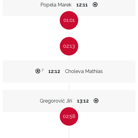
Popela Marek
12:11
01:01
02:13
7
12:12
Choleva Mathias
Gregorovič Jiří
13:12
02:58