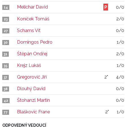
Melichar David
0/0
14
Koníček Tomáš
2/0
23
Schams Vít
0/0
27
Domingos Pedro
1/0
30
Štěpán Ondřej
2/0
31
Krejz Lukáš
1/0
35
Gregorovič Jiří
2"
4/0
37
Dlouhý David
0/0
38
Štohanzl Martin
0/0
42
Blašković Frane
2"
1/0
77
ODPOVĚDNÝ VEDOUCÍ