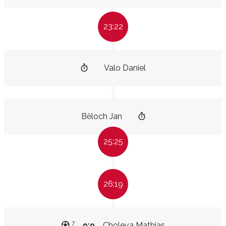
23:22
Valo Daniel
Běloch Jan
25:25
26:19
7
9:9
Choleva Mathias