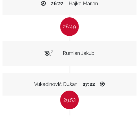
26:22
Hajko Marian
28:49
7
Rumian Jakub
Vukadinović Dušan
27:22
29:53