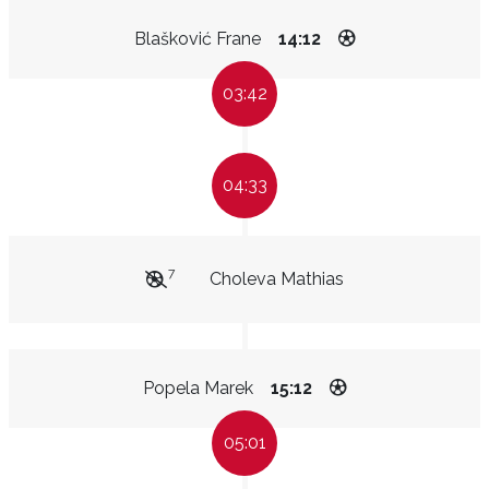
Blašković Frane
14:12
03:42
04:33
7
Choleva Mathias
Popela Marek
15:12
05:01