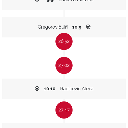
Gregorovič Jiří
10:9
26:52
27:02
10:10
Radicevic Alexa
27:47