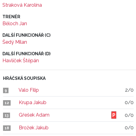
Straková Karolína
TRENÉR
Běloch Jan
DALŠÍ FUNKCIONÁŘ (C)
Šedý Milan
DALŠÍ FUNKCIONÁŘ (D)
Havlíček Štěpán
HRÁČSKÁ SOUPISKA
Valo Filip
2/0
9
Krupa Jakub
0/0
12
Gřešek Adam
0/0
13
Brožek Jakub
0/0
18