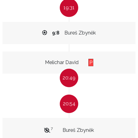
19:31
9:8
Bureš Zbyněk
Melichar David
P
20:49
20:54
7
Bureš Zbyněk