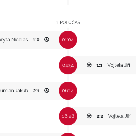
1. POLOČAS
ryta Nicolas
1:0
01:04
04:51
1:1
Vojtela Jiří
umian Jakub
2:1
06:14
06:28
2:2
Vojtela Jiří