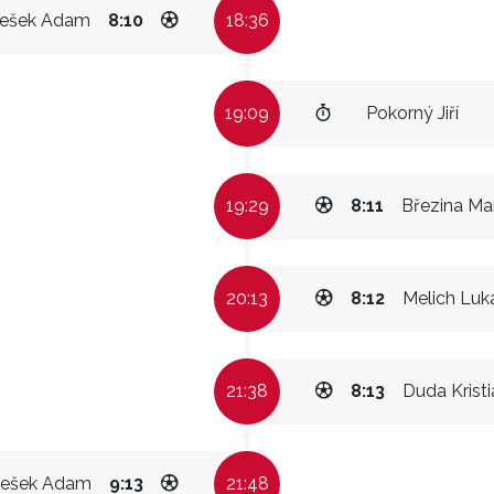
ešek Adam
8:10
18:36
19:09
Pokorný Jiří
19:29
8:11
Březina Mar
20:13
8:12
Melich Luk
21:38
8:13
Duda Kristi
řešek Adam
9:13
21:48