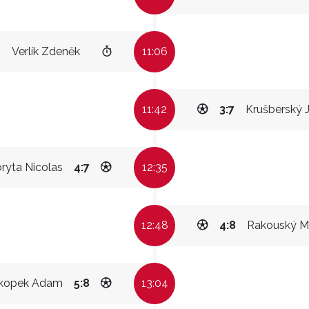
Verlík Zdeněk
11:06
11:42
3:7
Krušberský 
yta Nicolas
4:7
12:35
12:48
4:8
Rakouský Ma
kopek Adam
5:8
13:04