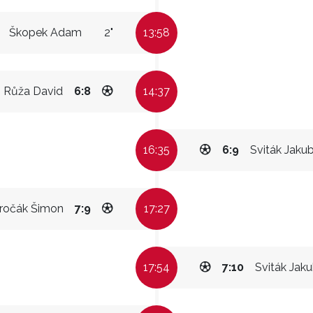
Škopek Adam
2"
13:58
Růža David
6:8
14:37
16:35
6:9
Sviták Jaku
iročák Šimon
7:9
17:27
17:54
7:10
Sviták Jak