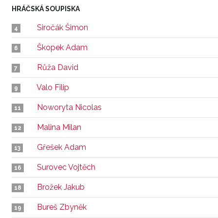
HRÁČSKÁ SOUPISKA
Siročák Šimon
4
Škopek Adam
6
Růža David
7
Valo Filip
9
Noworyta Nicolas
11
Malina Milan
12
Gřešek Adam
13
Surovec Vojtěch
16
Brožek Jakub
18
Bureš Zbyněk
19