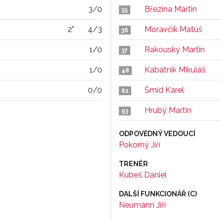
3/0
Březina Martin
35
2"
4/3
Moravčík Matúš
36
1/0
Rakouský Martin
37
1/0
Kabátník Mikuláš
48
0/0
Šmíd Karel
61
Hrubý Martin
93
ODPOVĚDNÝ VEDOUCÍ
Pokorný Jiří
TRENÉR
Kubeš Daniel
DALŠÍ FUNKCIONÁŘ (C)
Neumann Jiří