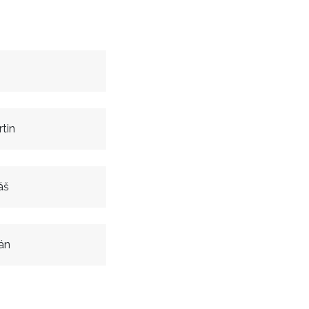
tin
áš
án