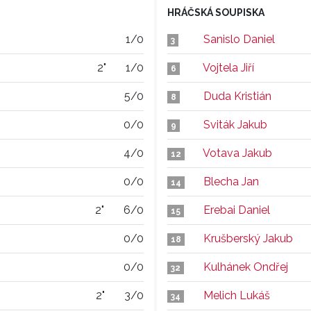
HRÁČSKÁ SOUPISKA
1/0
Sanislo Daniel
3
2"
1/0
Vojtela Jiří
6
5/0
Duda Kristián
8
0/0
Sviták Jakub
9
4/0
Votava Jakub
12
0/0
Blecha Jan
14
2"
6/0
Erebai Daniel
15
0/0
Krušberský Jakub
18
0/0
Kulhánek Ondřej
32
2"
3/0
Melich Lukáš
34