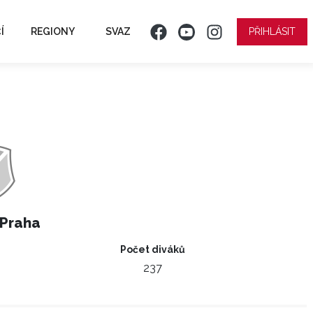
Í
REGIONY
SVAZ
PŘIHLÁSIT
 Praha
Počet diváků
237