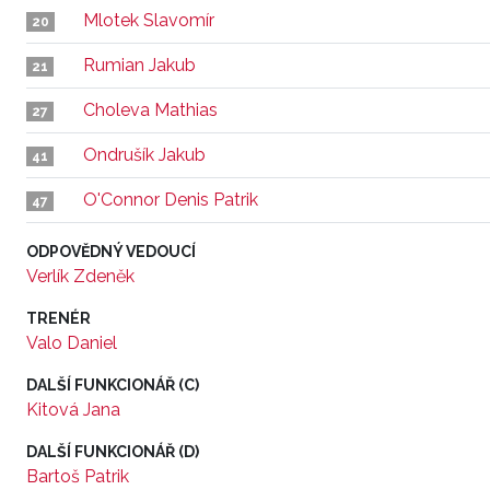
Mlotek Slavomír
20
Rumian Jakub
21
Choleva Mathias
27
Ondrušík Jakub
41
O'Connor Denis Patrik
47
ODPOVĚDNÝ VEDOUCÍ
Verlík Zdeněk
TRENÉR
Valo Daniel
DALŠÍ FUNKCIONÁŘ (C)
Kitová Jana
DALŠÍ FUNKCIONÁŘ (D)
Bartoš Patrik