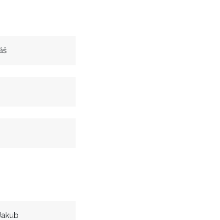
áš
b
Jakub