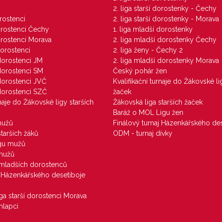
M
2. liga starší dorostenky - Čechy
orostenci
2. liga starší dorostenky - Morava
dorostenci Čechy
1. liga mladší dorostenky
dorostenci Morava
2. liga mladší dorostenky Čechy
dorostenci
2. liga ženy - Čechy 2
 dorostenci JM
2. liga mladší dorostenky Morava
 dorostenci SM
Český pohár žen
 dorostenci JVČ
Kvalifikační turnaje do Žákovské li
 dorostenci SZČ
žaček
rnaje do Žákovské ligy starších
Žákovská liga starších žaček
Baráž o MOL Ligu žen
mužů
Finálový turnaj Házenkářského des
starších žáků
ODM - turnaj dívky
igu mužů
 mužů
u mladších dorostenců
j Házenkářského desetiboje
iga starší dorostenci Morava
hlapci