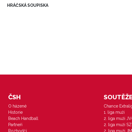
HRÁČSKÁ SOUPISKA
ČSH
SOUTĚŽE 
O házené
Chance Extral
Historie
1. liga muži
Beach Handball
2. liga muži J
Partneři
2. liga muži S
Rozhodčí
2. liga muži JM