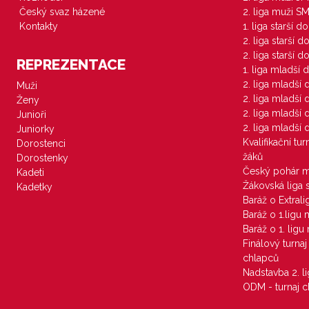
Český svaz házené
2. liga muži S
Kontakty
1. liga starší d
2. liga starší 
2. liga starší 
REPREZENTACE
1. liga mladší 
2. liga mladší
Muži
2. liga mladší
Ženy
2. liga mladší
Junioři
2. liga mladší
Juniorky
Kvalifikační tu
Dorostenci
žáků
Dorostenky
Český pohár 
Kadeti
Žákovská liga 
Kadetky
Baráž o Extral
Baráž o 1.ligu
Baráž o 1. lig
Finálový turna
chlapců
Nadstavba 2. l
ODM - turnaj c