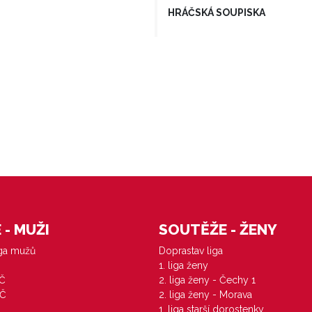
HRÁČSKÁ SOUPISKA
- MUŽI
SOUTĚŽE - ŽENY
iga mužů
Doprastav liga
1. liga ženy
VČ
2. liga ženy - Čechy 1
ZČ
2. liga ženy - Morava
1. liga starší dorostenky