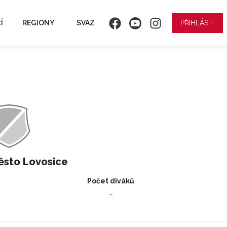
Í
REGIONY
SVAZ
PŘIHLÁSIT
ěsto Lovosice
Počet diváků
–