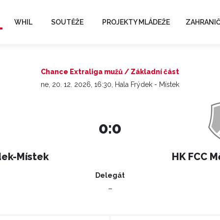
WHIL
SOUTĚŽE
PROJEKTY MLÁDEŽE
ZAHRANIČ
Chance Extraliga mužů / Základní část
ne, 20. 12. 2026, 16:30, Hala Frýdek - Místek
0:0
dek-Místek
HK FCC M
Delegát
–