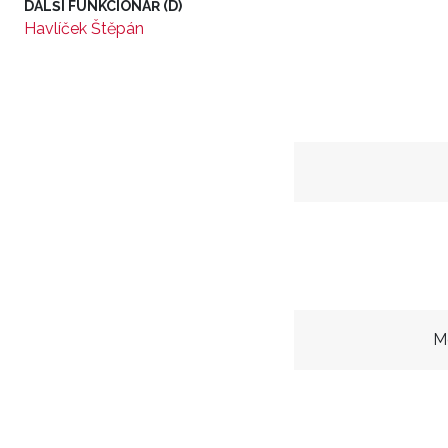
DALŠÍ FUNKCIONÁŘ (D)
Havlíček Štěpán
M