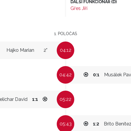
DALŠÍ FUNKCIONÁŘ (D)
Gřes Jiří
1. POLOČAS
Hajko Marian
2"
04:12
04:42
0:1
Musálek Pav
elichar David
1:1
05:22
05:43
1:2
Brito Beníte