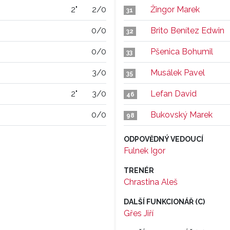
2"
2/0
Žingor Marek
31
0/0
Brito Benítez Edwin
32
0/0
Pšenica Bohumil
33
3/0
Musálek Pavel
35
2"
3/0
Lefan David
46
0/0
Bukovský Marek
98
ODPOVĚDNÝ VEDOUCÍ
Fulnek Igor
TRENÉR
Chrastina Aleš
DALŠÍ FUNKCIONÁŘ (C)
Gřes Jiří