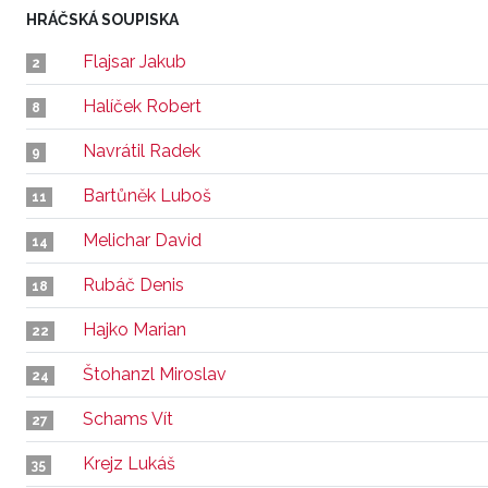
HRÁČSKÁ SOUPISKA
Flajsar Jakub
2
Halíček Robert
8
Navrátil Radek
9
Bartůněk Luboš
11
Melichar David
14
Rubáč Denis
18
Hajko Marian
22
Štohanzl Miroslav
24
Schams Vít
27
Krejz Lukáš
35