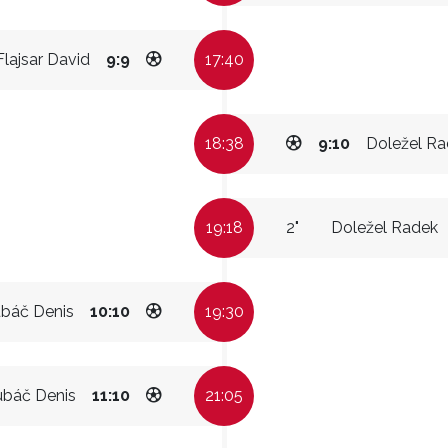
Flajsar David
9:9
17:40
18:38
9:10
Doležel R
19:18
2"
Doležel Radek
báč Denis
10:10
19:30
báč Denis
11:10
21:05