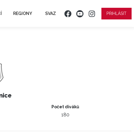
Í
REGIONY
SVAZ
PŘIHLÁSIT
nice
Počet diváků
180