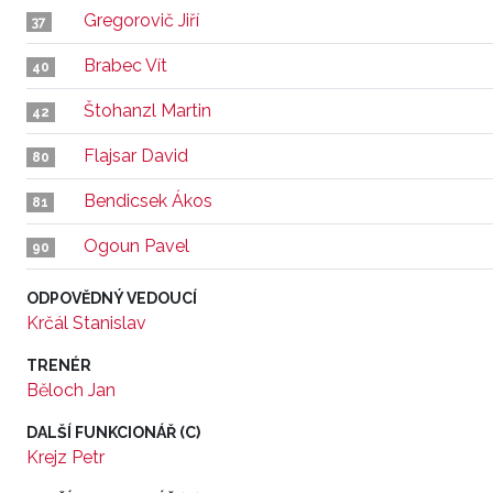
Gregorovič Jiří
37
Brabec Vít
40
Štohanzl Martin
42
Flajsar David
80
Bendicsek Ákos
81
Ogoun Pavel
90
ODPOVĚDNÝ VEDOUCÍ
Krčál Stanislav
TRENÉR
Běloch Jan
DALŠÍ FUNKCIONÁŘ (C)
Krejz Petr