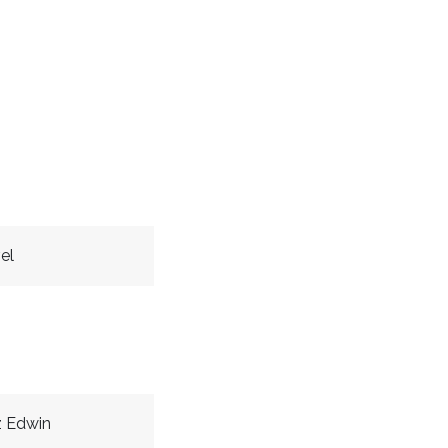
el
z Edwin