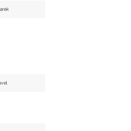
arek
avel