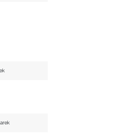
ek
arek