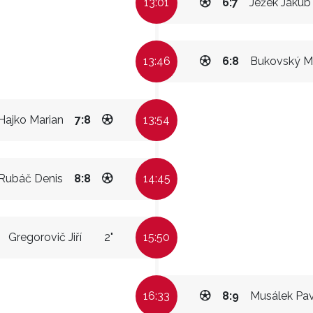
13:01
6:7
Ježek Jakub
13:46
6:8
Bukovský M
Hajko Marian
7:8
13:54
Rubáč Denis
8:8
14:45
Gregorovič Jiří
2"
15:50
16:33
8:9
Musálek Pav