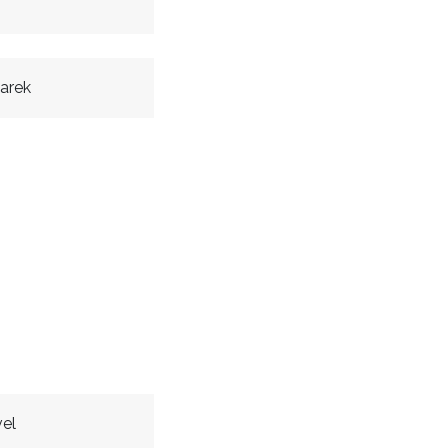
arek
el