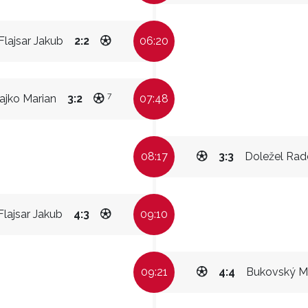
Flajsar Jakub
2:2
06:20
7
ajko Marian
3:2
07:48
08:17
3:3
Doležel Rad
Flajsar Jakub
4:3
09:10
09:21
4:4
Bukovský M