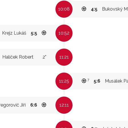
10:08
4:5
Bukovský M
Krejz Lukáš
5:5
10:52
Halíček Robert
2"
11:21
7
11:25
5:6
Musálek P
egorovič Jiří
6:6
12:11