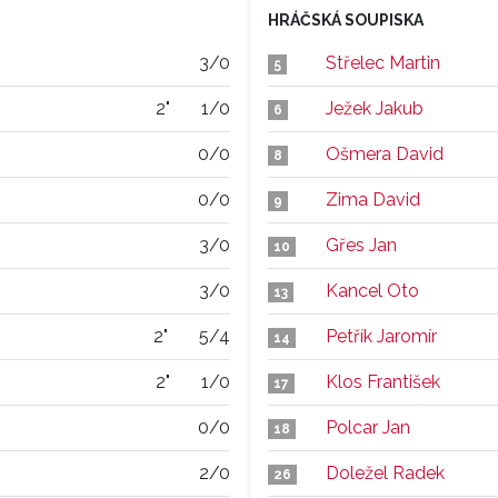
HRÁČSKÁ SOUPISKA
3/0
Střelec Martin
5
2"
1/0
Ježek Jakub
6
0/0
Ošmera David
8
0/0
Zima David
9
3/0
Gřes Jan
10
3/0
Kancel Oto
13
2"
5/4
Petřík Jaromír
14
2"
1/0
Klos František
17
0/0
Polcar Jan
18
2/0
Doležel Radek
26